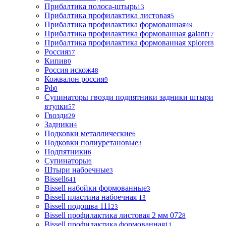
Прибалтика полоса-штырь
13
Прибалтика профилактика листовая
5
Прибалтика профилактика формованная
49
Прибалтика профилактика формованная galant
17
Прибалтика профилактика формованная xplorer
8
Россия
57
Кипив
0
Россия искож
48
Кожвалон россия
9
Рф
0
Супинаторы гвозди подпятники задники штыри
втулки
57
Гвозди
29
Задники
4
Подковки металлические
6
Подковки полиуретановые
3
Подпятники
6
Супинаторы
6
Штыри набоечные
3
Bissell
641
Bissell набойки формованные
3
Bissell пластина набоечная
13
Bissell подошва 111
23
Bissell профилактика листовая 2 мм 072
8
Bissell профилактика формованная
11