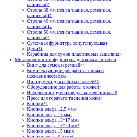
ранцевая)
8
Стропа 38 мм (лента тканная, ременная,
ранцевая)
17
Стропа 40 мм (лента тканная, ременная,
ранцевая)
14
Стропа 50 мм (лента тканная, ременная,
ранцевая)
2
Сумочная фурнитура сопутствующая
4
Цепи
31
Карабины для сумок пластиковые защелки
27
Металлоремонт и фурнитура для кожгалантереи
Винт для сумок и ремней
44
Комплектующие для работы с кожей
(кожевничество)
85
Инструмент для работы с кожей
66
Оборудование для работы с кожей
7
Наборы инструментов для кожевенников
5
Пресс для горячего тиснения кожи
7
Кнопки
53
Кнопки альфа 12,5 мм
9
Кнопки альфа 13 мм
1
Кнопки альфа 13*17 мм
8
Кнопки альфа 13*20 мм
5
Кнопки альфа 15 мм
10
Кнопки альфа 9,5 мм
6