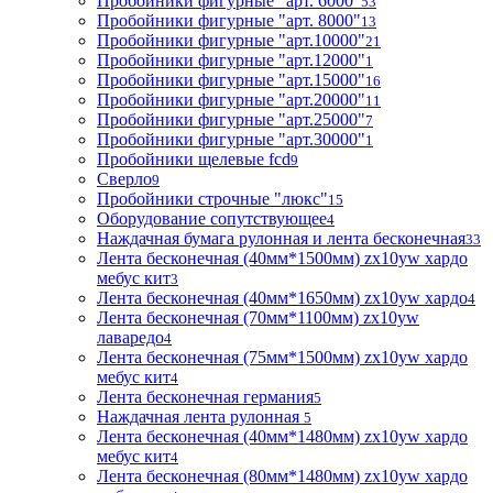
Пробойники фигурные "арт. 6000"
53
Пробойники фигурные "арт. 8000"
13
Пробойники фигурные "арт.10000"
21
Пробойники фигурные "арт.12000"
1
Пробойники фигурные "арт.15000"
16
Пробойники фигурные "арт.20000"
11
Пробойники фигурные "арт.25000"
7
Пробойники фигурные "арт.30000"
1
Пробойники щелевые fcd
9
Сверло
9
Пробойники строчные "люкс"
15
Оборудование сопутствующее
4
Наждачная бумага рулонная и лента бесконечная
33
Лента бесконечная (40мм*1500мм) zx10yw хардо
мебус кит
3
Лента бесконечная (40мм*1650мм) zx10yw хардо
4
Лента бесконечная (70мм*1100мм) zx10yw
лаваредо
4
Лента бесконечная (75мм*1500мм) zx10yw хардо
мебус кит
4
Лента бесконечная германия
5
Наждачная лента рулонная
5
Лента бесконечная (40мм*1480мм) zx10yw хардо
мебус кит
4
Лента бесконечная (80мм*1480мм) zx10yw хардо