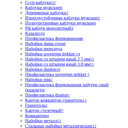
Ссср каблуки
32
Каблуки мужские
8
Деревянные каблуки
3
Износоустойчивые каблуки мужские
2
Полиуретановые каблуки мужские
0
Рф каблук монолитный
3
Казали
104
Профилактика формованная
0
Набойки dama cross
6
Набойки moncayo
4
Набойки sovereign trekker
14
Набойки со штырем gasali 2,5 мм
13
Набойки со штырем gasali 3.0 мм
11
Набойки dunlop
18
Профилактика sovereign trekker
5
Набойки mig
2
Профилактика формованная лабутен casali
(казали)
30
Профилактика dunlop
1
Картон кожкартон гранитоль
13
Гранитоль
2
Картон стелечный
7
Кожкартон
4
Набойки металл
13
Стальные набойки металлические
13