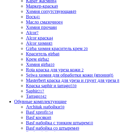
Карат жасмин
4
Маркер-краска
9
Химия сопутствующая
49
Воск
41
Масло смазочное
4
Химия прочая
4
Alcor
7
Alcor краска
4
Alcor химия
3
Girba химия краситель крем
20
Краситель girba
8
Крем girba
2
Химия girba
10
Rota краска для уреза кожи
2
Seiwa химия для обработки кожи (япония)
5
Masterbert краска для уреза и грунт для уреза
8
Краска saphir и tarrago
559
Saphir
217
Tarrago
342
Обувные комплектующие
Architak набойки
59
Basf xprofi
154
Basf косяки
8
Basf набойка с тонким штырем
10
Basf набойка со штырем
49