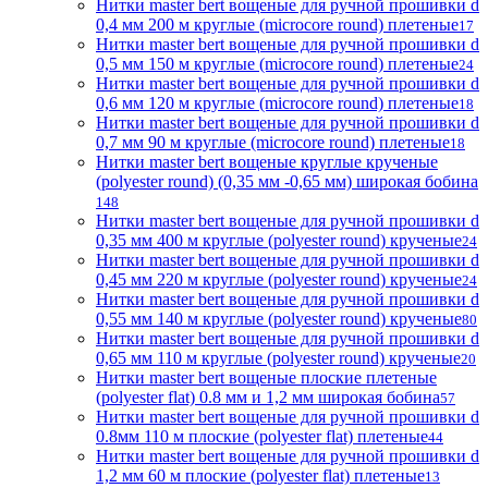
Нитки master bert вощеные для ручной прошивки d
0,4 мм 200 м круглые (microcore round) плетеные
17
Нитки master bert вощеные для ручной прошивки d
0,5 мм 150 м круглые (microcore round) плетеные
24
Нитки master bert вощеные для ручной прошивки d
0,6 мм 120 м круглые (microcore round) плетеные
18
Нитки master bert вощеные для ручной прошивки d
0,7 мм 90 м круглые (microcore round) плетеные
18
Нитки master bert вощеные круглые крученые
(polyester round) (0,35 мм -0,65 мм) широкая бобина
148
Нитки master bert вощеные для ручной прошивки d
0,35 мм 400 м круглые (polyester round) крученые
24
Нитки master bert вощеные для ручной прошивки d
0,45 мм 220 м круглые (polyester round) крученые
24
Нитки master bert вощеные для ручной прошивки d
0,55 мм 140 м круглые (polyester round) крученые
80
Нитки master bert вощеные для ручной прошивки d
0,65 мм 110 м круглые (polyester round) крученые
20
Нитки master bert вощеные плоские плетеные
(polyester flat) 0.8 мм и 1,2 мм широкая бобина
57
Нитки master bert вощеные для ручной прошивки d
0.8мм 110 м плоские (polyester flat) плетеные
44
Нитки master bert вощеные для ручной прошивки d
1,2 мм 60 м плоские (polyester flat) плетеные
13