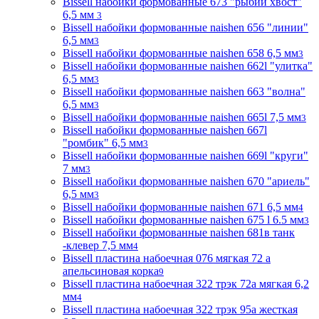
Bissell набойки формованные 673 "рыбий хвост"
6,5 мм
3
Bissell набойки формованные naishen 656 "линии"
6,5 мм
3
Bissell набойки формованные naishen 658 6,5 мм
3
Bissell набойки формованные naishen 662l "улитка"
6,5 мм
3
Bissell набойки формованные naishen 663 "волна"
6,5 мм
3
Bissell набойки формованные naishen 665l 7,5 мм
3
Bissell набойки формованные naishen 667l
"ромбик" 6,5 мм
3
Bissell набойки формованные naishen 669l "круги"
7 мм
3
Bissell набойки формованные naishen 670 "ариель"
6,5 мм
3
Bissell набойки формованные naishen 671 6,5 мм
4
Bissell набойки формованные naishen 675 l 6.5 мм
3
Bissell набойки формованные naishen 681в танк
-клевер 7,5 мм
4
Bissell пластина набоечная 076 мягкая 72 а
апельсиновая корка
9
Bissell пластина набоечная 322 трэк 72а мягкая 6,2
мм
4
Bissell пластина набоечная 322 трэк 95а жесткая