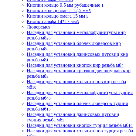
Кнопки кольцо 9,5 мм рубашечные
1
Кнопки кольцо омега 12,5 мм
5
Кнопки кольцо омега 15 мм
5
Кнопки альфа 14*17 мм
3
Люверсы
69
Насадки для установки металлофурнитуры кнр
резьба м8
26
Насадки для установки блочек люверсов кнр
резьба м8
8
Насадки для установки джинсовых пуговиц кнр
резьба м8
1
Насадки для установки кнопок кнр резьба м8
4
Насадки для установки крючков для шнурков кнр
резьба м8
3
Насадки для установки хольнитенов кнр резьба
м8
10
Насадки для установки металлофурнитуры турция
резьба м6
46
Насадки для установки блочек люверсов турция
резьба м6
15
Насадки для установки джинсовых пуговиц
турция резьба м6
5
Насадки для установки кнопок турция резьба м6
10
Насадки для установки хольнитенов турция резьба