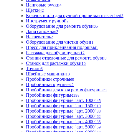
Цанговые ручки
4
Щетки
42
Крючок шило для ручной прошивки master bert
3
Инструмент ручной
2
Оборудование для ремонта обуви
65
Лапа сапожная
2
Нагреватель
2
Оборудование для чистки обуви
1
Пресс для приклеивания подошвы
1
Растяжка для обуви ручная
17
Станки отделочные для ремонта обуви
8
Станок для растяжки обуви
15
Точило
6
Швейные машинки
13
Пробойники строчные
9
Пробойники круглые
42
Пробойники для края ремня фигурные
3
Пробойники фигурные
398
Пробойники фигурные "арт. 1000"
45
Пробойники фигурные "арт. 1500"
10
Пробойники фигурные "арт. 2000"
38
Пробойники фигурные "арт. 3000"
62
Пробойники фигурные "арт. 4000"
35
Пробойники фигурные "арт. 5000"
69