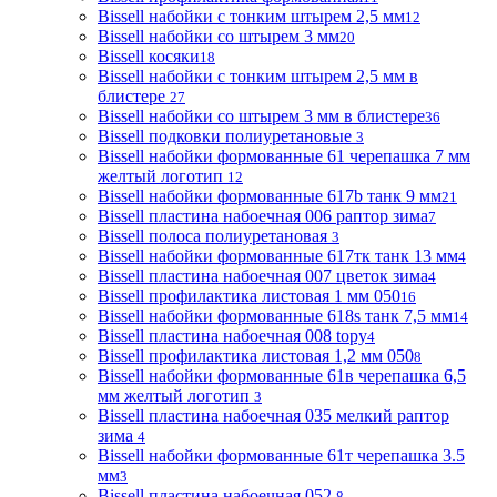
Bissell набойки с тонким штырем 2,5 мм
12
Bissell набойки со штырем 3 мм
20
Bissell косяки
18
Bissell набойки с тонким штырем 2,5 мм в
блистере
27
Bissell набойки со штырем 3 мм в блистере
36
Bissell подковки полиуретановые
3
Bissell набойки формованные 61 черепашка 7 мм
желтый логотип
12
Bissell набойки формованные 617b танк 9 мм
21
Bissell пластина набоечная 006 раптор зима
7
Bissell полоса полиуретановая
3
Bissell набойки формованные 617тк танк 13 мм
4
Bissell пластина набоечная 007 цветок зима
4
Bissell профилактика листовая 1 мм 050
16
Bissell набойки формованные 618s танк 7,5 мм
14
Bissell пластина набоечная 008 topy
4
Bissell профилактика листовая 1,2 мм 050
8
Bissell набойки формованные 61в черепашка 6,5
мм желтый логотип
3
Bissell пластина набоечная 035 мелкий раптор
зима
4
Bissell набойки формованные 61т черепашка 3.5
мм
3
Bissell пластина набоечная 052
8