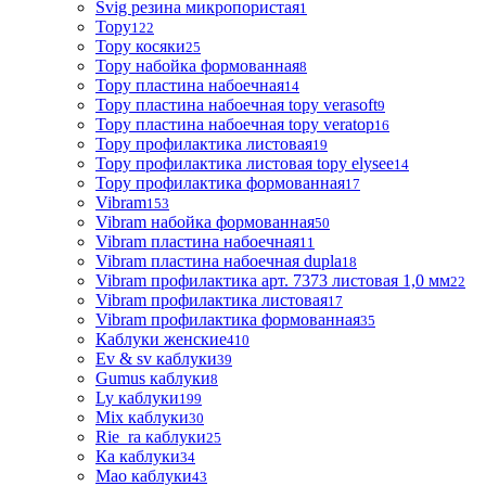
Svig резина микропористая
1
Topy
122
Topy косяки
25
Topy набойка формованная
8
Topy пластина набоечная
14
Topy пластина набоечная topy verasoft
9
Topy пластина набоечная topy veratop
16
Topy профилактика листовая
19
Topy профилактика листовая topy elysee
14
Topy профилактика формованная
17
Vibram
153
Vibram набойка формованная
50
Vibram пластина набоечная
11
Vibram пластина набоечная dupla
18
Vibram профилактика арт. 7373 листовая 1,0 мм
22
Vibram профилактика листовая
17
Vibram профилактика формованная
35
Каблуки женские
410
Ev & sv каблуки
39
Gumus каблуки
8
Ly каблуки
199
Mix каблуки
30
Rie_ra каблуки
25
Ка каблуки
34
Мао каблуки
43