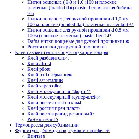
Нитки вощеные ( 0,8 и 1,0 )100 м плоские
плетеные (braided flat) master bert высокая бобина
205
Нитки вощеные для ручной прошивки d 1,0 мм
100 м плоские (braided flat) плетеные master bert
63
Нитки вощеные для ручной прошивки d 0.8 мм
100м (плоские плетеные) master bert
142
Dafna нитки вощеные для ручной прошивки
108
Россия нитки для ручной прошивки
5
Клей разбавители и сопутствующие товары
Клей разбавители
45
Клей alcor
4
Клей pilot
0
Клей renia германия
0
Клей sar италия
8
Клей supercolle
4
Клей молекулярный "форте"
2
Клей молекулярный (супер-клей)
4
Клей россия новбытхим
4
Клей россия прен пласт
7
Клей россия рапид резиновый
2
Разбавители
10
Термопрессы для сублимации
Фурнитура д/чемоданов, сумок и портфелей
Винты
8