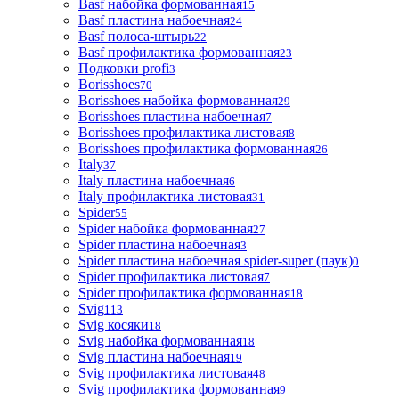
Basf набойка формованная
15
Basf пластина набоечная
24
Basf полоса-штырь
22
Basf профилактика формованная
23
Подковки profi
3
Borisshoes
70
Borisshoes набойка формованная
29
Borisshoes пластина набоечная
7
Borisshoes профилактика листовая
8
Borisshoes профилактика формованная
26
Italy
37
Italy пластина набоечная
6
Italy профилактика листовая
31
Spider
55
Spider набойка формованная
27
Spider пластина набоечная
3
Spider пластина набоечная spider-super (паук)
0
Spider профилактика листовая
7
Spider профилактика формованная
18
Svig
113
Svig косяки
18
Svig набойка формованная
18
Svig пластина набоечная
19
Svig профилактика листовая
48
Svig профилактика формованная
9