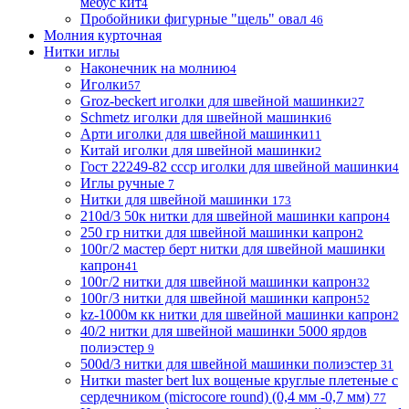
мебус кит
4
Пробойники фигурные "щель" овал
46
Молния курточная
Нитки иглы
Наконечник на молнию
4
Иголки
57
Groz-beckert иголки для швейной машинки
27
Schmetz иголки для швейной машинки
6
Арти иголки для швейной машинки
11
Китай иголки для швейной машинки
2
Гост 22249-82 ссср иголки для швейной машинки
4
Иглы ручные
7
Нитки для швейной машинки
173
210d/3 50к нитки для швейной машинки капрон
4
250 гр нитки для швейной машинки капрон
2
100г/2 мастер берт нитки для швейной машинки
капрон
41
100г/2 нитки для швейной машинки капрон
32
100г/3 нитки для швейной машинки капрон
52
kz-1000м кк нитки для швейной машинки капрон
2
40/2 нитки для швейной машинки 5000 ярдов
полиэстер
9
500d/3 нитки для швейной машинки полиэстер
31
Нитки master bert lux вощеные круглые плетеные с
сердечником (microcore round) (0,4 мм -0,7 мм)
77