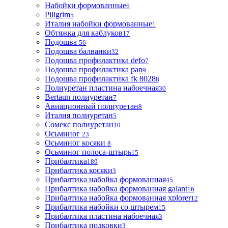
Набойки формованные
6
Piligrim
5
Италия набойки формованные
1
Обтяжка для каблуков
17
Подошва
56
Подошва балванки
32
Подошва профилактика defo
7
Подошва профилактика pan
9
Подошва профилактика fk 8028
8
Полиуретан пластина набоечная
30
Bertaun полиуретан
7
Авиационный полиуретан
8
Италия полиуретан
5
Сомекс полиуретан
10
Осьминог
23
Осьминог косяки
8
Осьминог полоса-штырь
15
Прибалтика
189
Прибалтика косяки
3
Прибалтика набойка формованная
45
Прибалтика набойка формованная galant
16
Прибалтика набойка формованная xplorer
12
Прибалтика набойки со штырем
15
Прибалтика пластина набоечная
3
Прибалтика подковки
3