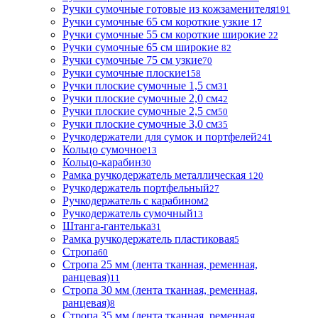
Ручки сумочные готовые из кожзаменителя
191
Ручки сумочные 65 см короткие узкие
17
Ручки сумочные 55 см короткие широкие
22
Ручки сумочные 65 см широкие
82
Ручки сумочные 75 см узкие
70
Ручки сумочные плоские
158
Ручки плоские сумочные 1,5 см
31
Ручки плоские сумочные 2,0 см
42
Ручки плоские сумочные 2,5 см
50
Ручки плоские сумочные 3,0 см
35
Ручкодержатели для сумок и портфелей
241
Кольцо сумочное
13
Кольцо-карабин
30
Рамка ручкодержатель металлическая
120
Ручкодержатель портфельный
27
Ручкодержатель с карабином
2
Ручкодержатель сумочный
13
Штанга-гантелька
31
Рамка ручкодержатель пластиковая
5
Стропа
60
Стропа 25 мм (лента тканная, ременная,
ранцевая)
11
Стропа 30 мм (лента тканная, ременная,
ранцевая)
8
Стропа 35 мм (лента тканная, ременная,