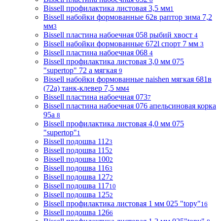
Bissell профилактика листовая 3,5 мм
1
Bissell набойки формованные 62в раптор зима 7,2
мм
3
Bissell пластина набоечная 058 рыбий хвост
4
Bissell набойки формованные 672l спорт 7 мм
3
Bissell пластина набоечная 068
4
Bissell профилактика листовая 3,0 мм 075
"supertop" 72 а мягкая
9
Bissell набойки формованные naishen мягкая 681в
(72a) танк-клевер 7,5 мм
4
Bissell пластина набоечная 073
7
Bissell пластина набоечная 076 апельсиновая корка
95а
8
Bissell профилактика листовая 4,0 мм 075
"supertop"
1
Bissell подошва 112
3
Bissell подошва 115
2
Bissell подошва 100
2
Bissell подошва 116
3
Bissell подошва 127
2
Bissell подошва 117
10
Bissell подошва 125
2
Bissell профилактика листовая 1 мм 025 "topy"
16
Bissell подошва 126
6