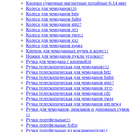
Кнопки сумочные магнитные потайные 6-14 мм
5
Колеса для чемоданов
120
Колеса для чемоданов brt
4
Колеса для чемоданов fsd
68
Колеса для чемоданов gm
27
Колеса для чемоданов лт
3
Колеса для чемоданов тмл
12
Колеса для чемоданов хх
2
Колеса для чемоданов юдж
4
Крепеж для чемоданных ручек и колес
11
Ножки для чемоданов пукли уголки
37
Ручка для чемодана с кнопкой
38
Ручка телескопическая для чемоданов
152
Ручка телескопическая для чемоданов brt
2
Ручка телескопическая для чемоданов fsd
88
Ручка телескопическая для чемоданов gm
17
Ручка телескопическая для чемоданов лт
35
Ручка телескопическая для чемоданов сd
2
Ручка телескопическая для чемоданов тмл
4
Ручка телескопическая для чемоданов gm new
4
Ручки для чемоданов, рюкзаков и дорожных сумок
11
Ручки портфельные
25
Ручки портфельные fcd
50
Ручки портфельные из кожзаменителя
13