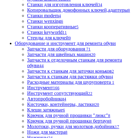
Станки для изготовления ключей
34
Копировальщик домофонных ключей,адаптеры
8
Станки modern
4
Станки wenxing
6
Станки кооперативные
5
Станки keyworld
11
Стенды для ключей
9
Оборудование и инструмент для ремонта обуви
Запчасти для оборудования
71
Запчасти для швейных машин
20
Запчасти к отделочным станкам для ремонта
обуви
44
Запчасти к станкам для заточки коньков
2
Запчасти к станкам для растяжки обуви
4
Расходные материалы для шуруповерта
1
Инструмент
166
Инструмент сопутствующий
22
Автопробойники
4
Кисточки, контейнеры, ластики
20
Клещи затяжные
6
Крючок для ручной прошивки "люкс"
8
Крючок для ручной прошивки бертаун
8
Молотоки, ручки для молотков,добойник
17
Ножи для мастера
8
Ножницы
24