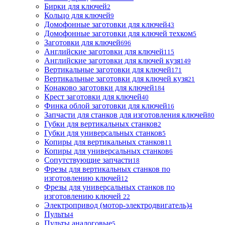
Бирки для ключей
2
Кольцо для ключей
9
Домофонные заготовки для ключей
43
Домофонные заготовки для ключей техком
5
Заготовки для ключей
696
Английские заготовки для ключей
115
Английские заготовки для ключей кузя
149
Вертикальные заготовки для ключей
171
Вертикальные заготовки для ключей кузя
21
Конаково заготовки для ключей
184
Крест заготовки для ключей
40
Финка облой заготовки для ключей
16
Запчасти для станков для изготовления ключей
80
Губки для вертикальных станков
2
Губки для универсальных станков
5
Копиры для вертикальных станков
11
Копиры для универсальных станков
6
Сопутствующие запчасти
18
Фрезы для вертикальных станков по
изготовлению ключей
12
Фрезы для универсальных станков по
изготовлению ключей
22
Электропривод (мотор-электродвигатель)
4
Пульты
4
Пульты аналоговые
5