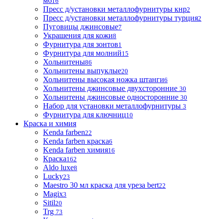
м6
16
Пресс д/установки металлофурнитуры кнр
2
Пресс д/установки металлофурнитуры турция
2
Пуговицы джинсовые
7
Украшения для кожи
8
Фурнитура для зонтов
1
Фурнитура для молний
15
Хольнитены
86
Хольнитены выпуклые
20
Хольнитены высокая ножка штанги
6
Хольнитены джинсовые двухсторонние
30
Хольнитены джинсовые односторонние
30
Набор для установки металлофурнитуры
3
Фурнитура для ключниц
10
Краска и химия
Kenda farben
22
Kenda farben краска
6
Kenda farben химия
16
Краска
162
Aldo luxe
8
Lucky
23
Maestro 30 мл краска для уреза bert
22
Magix
3
Sitil
20
Trg
73