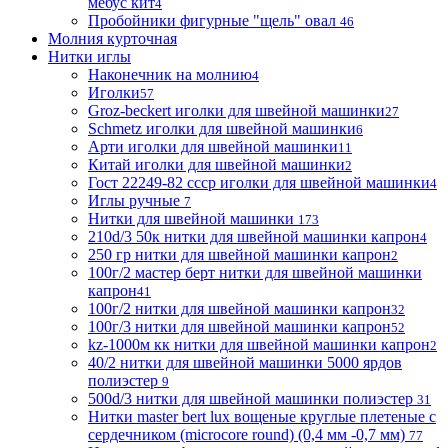
мебус кит
4
Пробойники фигурные "щель" овал
46
Молния курточная
Нитки иглы
Наконечник на молнию
4
Иголки
57
Groz-beckert иголки для швейной машинки
27
Schmetz иголки для швейной машинки
6
Арти иголки для швейной машинки
11
Китай иголки для швейной машинки
2
Гост 22249-82 ссср иголки для швейной машинки
4
Иглы ручные
7
Нитки для швейной машинки
173
210d/3 50к нитки для швейной машинки капрон
4
250 гр нитки для швейной машинки капрон
2
100г/2 мастер берт нитки для швейной машинки
капрон
41
100г/2 нитки для швейной машинки капрон
32
100г/3 нитки для швейной машинки капрон
52
kz-1000м кк нитки для швейной машинки капрон
2
40/2 нитки для швейной машинки 5000 ярдов
полиэстер
9
500d/3 нитки для швейной машинки полиэстер
31
Нитки master bert lux вощеные круглые плетеные с
сердечником (microcore round) (0,4 мм -0,7 мм)
77