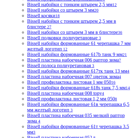
Bissell набойки с тонким штырем 2,5 мм
12
Bissell набойки со штырем 3 мм
20
Bissell косяки
18
Bissell набойки с тонким штырем 2,5 мм в
блистере
27
Bissell набойки со штырем 3 мм в блистере
36
Bissell подковки полиуретановые
3
Bissell набойки формованные 61 черепашка 7 мм
желтый логотип
12
Bissell набойки формованные 617b танк 9 мм
21
Bissell пластина набоечная 006 раптор зима
7
Bissell полоса полиуретановая
3
Bissell набойки формованные 617тк танк 13 мм
4
Bissell пластина набоечная 007 цветок зима
4
Bissell профилактика листовая 1 мм 050
16
Bissell набойки формованные 618s танк 7,5 мм
14
Bissell пластина набоечная 008 topy
4
Bissell профилактика листовая 1,2 мм 050
8
Bissell набойки формованные 61в черепашка 6,5
мм желтый логотип
3
Bissell пластина набоечная 035 мелкий раптор
зима
4
Bissell набойки формованные 61т черепашка 3.5
мм
3
Bissell пластина набоечная 052
8