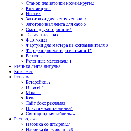
Станок для заточки ножей,круги
2
Квитанции
4
Носки
6
Заготовки для ремня чепрак
12
Заготовочная лента для сабо
5
Скотч двухсторонний
3
Тесьма клеевая
3
Фартуки
23
Фартуки для мастера из кожзаменителя
6
Фартуки для мастера из ткани
17
Разное
2
Рулонные материалы
1
Резинка лента-липучка
Кожа мех
Реклама
Батарейки
52
Duracell
6
Maxell
9
Renata
37
Лайт бокс реклама
3
Пластиковая табличка
9
Светодиодная табличка
4
Распродажа
Набойка со штырем
27
Набойка формованная
6