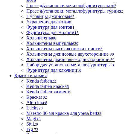
м6
16
Пресс д/установки металлофурнитуры кнр
2
Пресс д/установки металлофурнитуры турция
2
Пуговицы джинсовые
7
Украшения для кожи
8
Фурнитура для зонтов
1
Фурнитура для молний
15
Хольнитены
86
Хольнитены выпуклые
20
Хольнитены высокая ножка штанги
6
Хольнитены джинсовые двухсторонние
30
Хольнитены джинсовые односторонние
30
Набор для установки металлофурнитуры
3
Фурнитура для ключниц
10
Краска и химия
Kenda farben
22
Kenda farben краска
6
Kenda farben химия
16
Краска
162
Aldo luxe
8
Lucky
23
Maestro 30 мл краска для уреза bert
22
Magix
3
Sitil
20
Trg
73