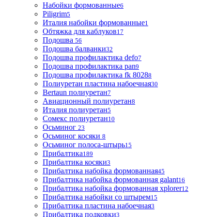
Набойки формованные
6
Piligrim
5
Италия набойки формованные
1
Обтяжка для каблуков
17
Подошва
56
Подошва балванки
32
Подошва профилактика defo
7
Подошва профилактика pan
9
Подошва профилактика fk 8028
8
Полиуретан пластина набоечная
30
Bertaun полиуретан
7
Авиационный полиуретан
8
Италия полиуретан
5
Сомекс полиуретан
10
Осьминог
23
Осьминог косяки
8
Осьминог полоса-штырь
15
Прибалтика
189
Прибалтика косяки
3
Прибалтика набойка формованная
45
Прибалтика набойка формованная galant
16
Прибалтика набойка формованная xplorer
12
Прибалтика набойки со штырем
15
Прибалтика пластина набоечная
3
Прибалтика подковки
3