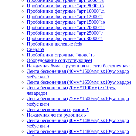
Пробойники фигурные "арт. 6000"
53
Пробойники фигурные "арт. 8000"
13
Пробойники фигурные "арт.10000"
21
Пробойники фигурные "арт.12000"
1
Пробойники фигурные "арт.15000"
16
Пробойники фигурные "арт.20000"
11
Пробойники фигурные "арт.25000"
7
Пробойники фигурные "арт.30000"
1
Пробойники щелевые fcd
9
Сверло
9
Пробойники строчные "люкс"
15
Оборудование сопутствующее
4
Наждачная бумага рулонная и лента бесконечная
33
Лента бесконечная (40мм*1500мм) zx10yw хардо
мебус кит
3
Лента бесконечная (40мм*1650мм) zx10yw хардо
4
Лента бесконечная (70мм*1100мм) zx10yw
лаваредо
4
Лента бесконечная (75мм*1500мм) zx10yw хардо
мебус кит
4
Лента бесконечная германия
5
Наждачная лента рулонная
5
Лента бесконечная (40мм*1480мм) zx10yw хардо
мебус кит
4
Лента бесконечная (80мм*1480мм) zx10yw хардо