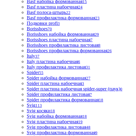
Basf набойка формованная
15
Basf пластина набоечная
24
Basf полоса-штырь
22
Basf профилактика формованная
23
Подковки profi
3
Borisshoes
70
Borisshoes набойка формованная
29
Borisshoes пластина набоечная
7
Borisshoes профилактика листовая
8
Borisshoes профилактика формованная
26
Italy
37
Italy пластина набоечная
6
Italy профилактика листовая
31
Spider
55
Spider набойка формованная
27
Spider пластина набоечная
3
Spider пластина набоечная spider-super (паук)
0
Spider профилактика листовая
7
Spider профилактика формованная
18
Svig
113
Svig косяки
18
Svig набойка формованная
18
Svig пластина набоечная
19
Svig профилактика листовая
48
Svig профилактика формованная
9