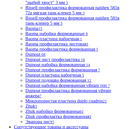
"рыбий хвост" 3 мм
3
Bissell профилактика формованная naishen 581в
72а мягкая танк-клевер 5 мм
3
Bissell профилактика формованная naishen 581в
танк-клевер 5 мм
3
Baoma
15
Baoma набойки формованные
8
Baoma пластина набоечная
1
Baoma профилактика листовая
1
Baoma профилактика формованная
5
Dumout
68
Dumout лист профилактика
16
Dumout набойка формованная
14
Dumout профилактика формованная
7
Dumout пластина набоечная
5
Dumout подошва формованная
12
Dumout набойка формованная vibram топ
7
Dumout профилактика формованная vibram
анжера
7
Микропористая пластина duplo cuadros
22
Zhuk
5
Zhuk набойки формованные
2
Zhuk профилактка формованная
3
Эвапора лист
5
Сопутствующие товары и аксессуары