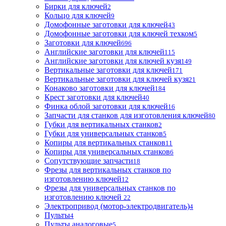
Бирки для ключей
2
Кольцо для ключей
9
Домофонные заготовки для ключей
43
Домофонные заготовки для ключей техком
5
Заготовки для ключей
696
Английские заготовки для ключей
115
Английские заготовки для ключей кузя
149
Вертикальные заготовки для ключей
171
Вертикальные заготовки для ключей кузя
21
Конаково заготовки для ключей
184
Крест заготовки для ключей
40
Финка облой заготовки для ключей
16
Запчасти для станков для изготовления ключей
80
Губки для вертикальных станков
2
Губки для универсальных станков
5
Копиры для вертикальных станков
11
Копиры для универсальных станков
6
Сопутствующие запчасти
18
Фрезы для вертикальных станков по
изготовлению ключей
12
Фрезы для универсальных станков по
изготовлению ключей
22
Электропривод (мотор-электродвигатель)
4
Пульты
4
Пульты аналоговые
5