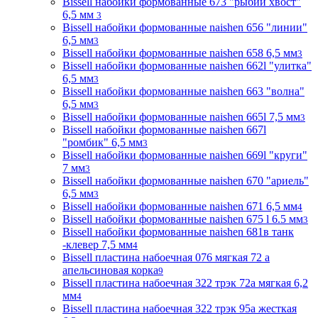
Bissell набойки формованные 673 "рыбий хвост"
6,5 мм
3
Bissell набойки формованные naishen 656 "линии"
6,5 мм
3
Bissell набойки формованные naishen 658 6,5 мм
3
Bissell набойки формованные naishen 662l "улитка"
6,5 мм
3
Bissell набойки формованные naishen 663 "волна"
6,5 мм
3
Bissell набойки формованные naishen 665l 7,5 мм
3
Bissell набойки формованные naishen 667l
"ромбик" 6,5 мм
3
Bissell набойки формованные naishen 669l "круги"
7 мм
3
Bissell набойки формованные naishen 670 "ариель"
6,5 мм
3
Bissell набойки формованные naishen 671 6,5 мм
4
Bissell набойки формованные naishen 675 l 6.5 мм
3
Bissell набойки формованные naishen 681в танк
-клевер 7,5 мм
4
Bissell пластина набоечная 076 мягкая 72 а
апельсиновая корка
9
Bissell пластина набоечная 322 трэк 72а мягкая 6,2
мм
4
Bissell пластина набоечная 322 трэк 95а жесткая