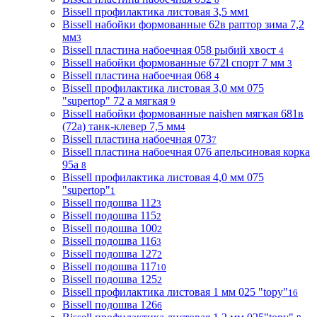
Bissell профилактика листовая 3,5 мм
1
Bissell набойки формованные 62в раптор зима 7,2
мм
3
Bissell пластина набоечная 058 рыбий хвост
4
Bissell набойки формованные 672l спорт 7 мм
3
Bissell пластина набоечная 068
4
Bissell профилактика листовая 3,0 мм 075
"supertop" 72 а мягкая
9
Bissell набойки формованные naishen мягкая 681в
(72a) танк-клевер 7,5 мм
4
Bissell пластина набоечная 073
7
Bissell пластина набоечная 076 апельсиновая корка
95а
8
Bissell профилактика листовая 4,0 мм 075
"supertop"
1
Bissell подошва 112
3
Bissell подошва 115
2
Bissell подошва 100
2
Bissell подошва 116
3
Bissell подошва 127
2
Bissell подошва 117
10
Bissell подошва 125
2
Bissell профилактика листовая 1 мм 025 "topy"
16
Bissell подошва 126
6