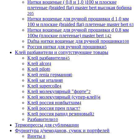
Нитки вощеные ( 0,8 и 1,0 )100 м плоские
плетеные (braided flat) master bert высокая бобина
205
Нитки вощеные для ручной прошивки d 1,0 мм
100 м плоские (braided flat) плетеные master bert
63
Нитки вощеные для ручной прошивки d 0.8 мм
100м (плоские плетеные) master bert
142
Dafna нитки вощеные для ручной прошивки
108
Россия нитки для ручной прошивки
5
Клей разбавители и сопутствующие товары
Клей разбавители
45
Клей alcor
4
Клей pilot
0
Клей renia германия
0
Клей sar италия
8
Клей supercolle
4
Клей молекулярный "форте"
2
Клей молекулярный (супер-клей)
4
Клей россия новбытхим
4
Клей россия прен пласт
7
Клей россия рапид резиновый
2
Разбавители
10
Термопрессы для сублимации
Фурнитура д/чемоданов, сумок и портфелей
Винты
8