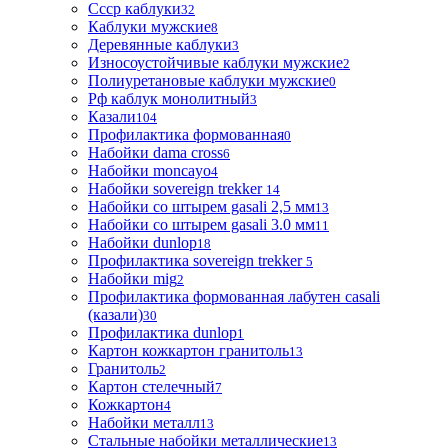
Ссср каблуки
32
Каблуки мужские
8
Деревянные каблуки
3
Износоустойчивые каблуки мужские
2
Полиуретановые каблуки мужские
0
Рф каблук монолитный
3
Казали
104
Профилактика формованная
0
Набойки dama cross
6
Набойки moncayo
4
Набойки sovereign trekker
14
Набойки со штырем gasali 2,5 мм
13
Набойки со штырем gasali 3.0 мм
11
Набойки dunlop
18
Профилактика sovereign trekker
5
Набойки mig
2
Профилактика формованная лабутен casali
(казали)
30
Профилактика dunlop
1
Картон кожкартон гранитоль
13
Гранитоль
2
Картон стелечный
7
Кожкартон
4
Набойки металл
13
Стальные набойки металлические
13