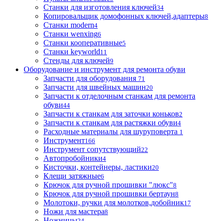
Станки для изготовления ключей
34
Копировальщик домофонных ключей,адаптеры
8
Станки modern
4
Станки wenxing
6
Станки кооперативные
5
Станки keyworld
11
Стенды для ключей
9
Оборудование и инструмент для ремонта обуви
Запчасти для оборудования
71
Запчасти для швейных машин
20
Запчасти к отделочным станкам для ремонта
обуви
44
Запчасти к станкам для заточки коньков
2
Запчасти к станкам для растяжки обуви
4
Расходные материалы для шуруповерта
1
Инструмент
166
Инструмент сопутствующий
22
Автопробойники
4
Кисточки, контейнеры, ластики
20
Клещи затяжные
6
Крючок для ручной прошивки "люкс"
8
Крючок для ручной прошивки бертаун
8
Молотоки, ручки для молотков,добойник
17
Ножи для мастера
8
Ножницы
24