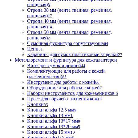
ранцевая)
8
Стропа 38 мм (лента тканная, ременная,
ранцевая)
17
Стропа 40 мм (лента тканная, ременная,
ранцевая)
14
Стропа 50 мм (лента тканная, ременная,
ранцевая)
2
Сумочная фурнитура сопутствующая
4
Цепи
31
Карабины для сумок пластиковые защелки
27
Металлоремонт и фурнитура для кожгалантереи
Винт для сумок и ремней
44
Комплектующие для работы с кожей
(кожевничество)
85
Инструмент для работы с кожей
66
Оборудование для работы с кожей
7
Наборы инструментов для кожевенников
5
Пресс для горячего тиснения кожи
7
Кнопки
53
Кнопки альфа 12,5 мм
9
Кнопки альфа 13 мм
1
Кнопки альфа 13*17 мм
8
Кнопки альфа 13*20 мм
5
Кнопки альфа 15 мм
10
Кнопки альфа 9,5 мм
6