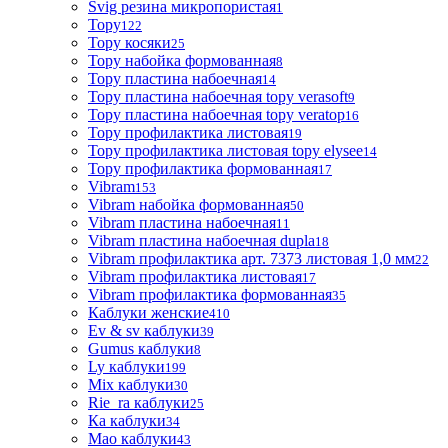
Svig резина микропористая
1
Topy
122
Topy косяки
25
Topy набойка формованная
8
Topy пластина набоечная
14
Topy пластина набоечная topy verasoft
9
Topy пластина набоечная topy veratop
16
Topy профилактика листовая
19
Topy профилактика листовая topy elysee
14
Topy профилактика формованная
17
Vibram
153
Vibram набойка формованная
50
Vibram пластина набоечная
11
Vibram пластина набоечная dupla
18
Vibram профилактика арт. 7373 листовая 1,0 мм
22
Vibram профилактика листовая
17
Vibram профилактика формованная
35
Каблуки женские
410
Ev & sv каблуки
39
Gumus каблуки
8
Ly каблуки
199
Mix каблуки
30
Rie_ra каблуки
25
Ка каблуки
34
Мао каблуки
43