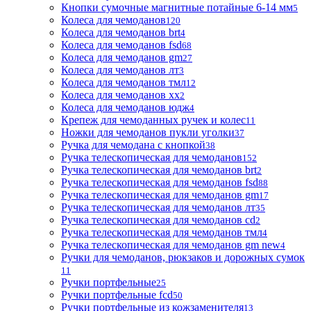
Кнопки сумочные магнитные потайные 6-14 мм
5
Колеса для чемоданов
120
Колеса для чемоданов brt
4
Колеса для чемоданов fsd
68
Колеса для чемоданов gm
27
Колеса для чемоданов лт
3
Колеса для чемоданов тмл
12
Колеса для чемоданов хх
2
Колеса для чемоданов юдж
4
Крепеж для чемоданных ручек и колес
11
Ножки для чемоданов пукли уголки
37
Ручка для чемодана с кнопкой
38
Ручка телескопическая для чемоданов
152
Ручка телескопическая для чемоданов brt
2
Ручка телескопическая для чемоданов fsd
88
Ручка телескопическая для чемоданов gm
17
Ручка телескопическая для чемоданов лт
35
Ручка телескопическая для чемоданов сd
2
Ручка телескопическая для чемоданов тмл
4
Ручка телескопическая для чемоданов gm new
4
Ручки для чемоданов, рюкзаков и дорожных сумок
11
Ручки портфельные
25
Ручки портфельные fcd
50
Ручки портфельные из кожзаменителя
13