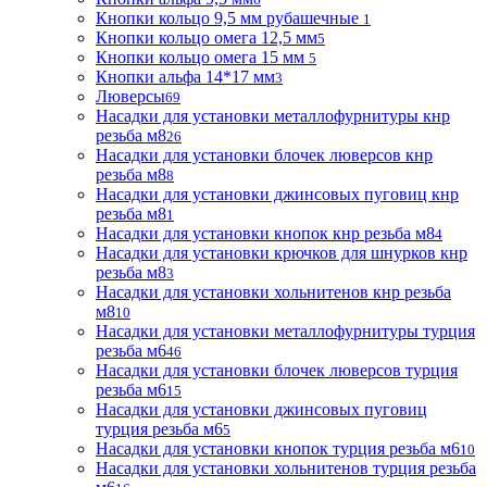
Кнопки кольцо 9,5 мм рубашечные
1
Кнопки кольцо омега 12,5 мм
5
Кнопки кольцо омега 15 мм
5
Кнопки альфа 14*17 мм
3
Люверсы
69
Насадки для установки металлофурнитуры кнр
резьба м8
26
Насадки для установки блочек люверсов кнр
резьба м8
8
Насадки для установки джинсовых пуговиц кнр
резьба м8
1
Насадки для установки кнопок кнр резьба м8
4
Насадки для установки крючков для шнурков кнр
резьба м8
3
Насадки для установки хольнитенов кнр резьба
м8
10
Насадки для установки металлофурнитуры турция
резьба м6
46
Насадки для установки блочек люверсов турция
резьба м6
15
Насадки для установки джинсовых пуговиц
турция резьба м6
5
Насадки для установки кнопок турция резьба м6
10
Насадки для установки хольнитенов турция резьба