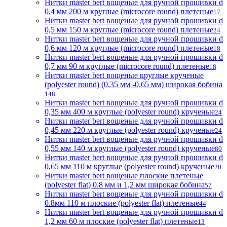
Нитки master bert вощеные для ручной прошивки d
0,4 мм 200 м круглые (microcore round) плетеные
17
Нитки master bert вощеные для ручной прошивки d
0,5 мм 150 м круглые (microcore round) плетеные
24
Нитки master bert вощеные для ручной прошивки d
0,6 мм 120 м круглые (microcore round) плетеные
18
Нитки master bert вощеные для ручной прошивки d
0,7 мм 90 м круглые (microcore round) плетеные
18
Нитки master bert вощеные круглые крученые
(polyester round) (0,35 мм -0,65 мм) широкая бобина
148
Нитки master bert вощеные для ручной прошивки d
0,35 мм 400 м круглые (polyester round) крученые
24
Нитки master bert вощеные для ручной прошивки d
0,45 мм 220 м круглые (polyester round) крученые
24
Нитки master bert вощеные для ручной прошивки d
0,55 мм 140 м круглые (polyester round) крученые
80
Нитки master bert вощеные для ручной прошивки d
0,65 мм 110 м круглые (polyester round) крученые
20
Нитки master bert вощеные плоские плетеные
(polyester flat) 0.8 мм и 1,2 мм широкая бобина
57
Нитки master bert вощеные для ручной прошивки d
0.8мм 110 м плоские (polyester flat) плетеные
44
Нитки master bert вощеные для ручной прошивки d
1,2 мм 60 м плоские (polyester flat) плетеные
13