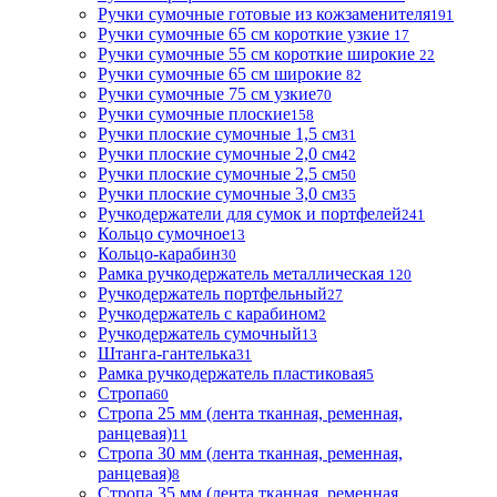
Ручки сумочные готовые из кожзаменителя
191
Ручки сумочные 65 см короткие узкие
17
Ручки сумочные 55 см короткие широкие
22
Ручки сумочные 65 см широкие
82
Ручки сумочные 75 см узкие
70
Ручки сумочные плоские
158
Ручки плоские сумочные 1,5 см
31
Ручки плоские сумочные 2,0 см
42
Ручки плоские сумочные 2,5 см
50
Ручки плоские сумочные 3,0 см
35
Ручкодержатели для сумок и портфелей
241
Кольцо сумочное
13
Кольцо-карабин
30
Рамка ручкодержатель металлическая
120
Ручкодержатель портфельный
27
Ручкодержатель с карабином
2
Ручкодержатель сумочный
13
Штанга-гантелька
31
Рамка ручкодержатель пластиковая
5
Стропа
60
Стропа 25 мм (лента тканная, ременная,
ранцевая)
11
Стропа 30 мм (лента тканная, ременная,
ранцевая)
8
Стропа 35 мм (лента тканная, ременная,