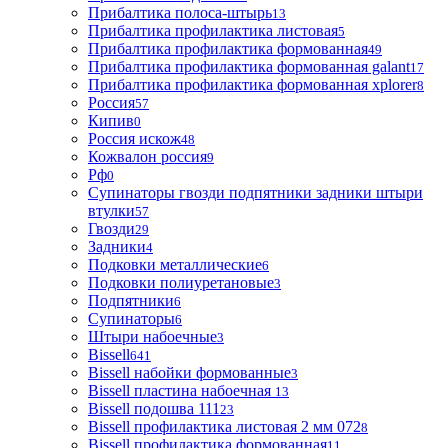
Прибалтика полоса-штырь
13
Прибалтика профилактика листовая
5
Прибалтика профилактика формованная
49
Прибалтика профилактика формованная galant
17
Прибалтика профилактика формованная xplorer
8
Россия
57
Кипив
0
Россия искож
48
Кожвалон россия
9
Рф
0
Супинаторы гвозди подпятники задники штыри
втулки
57
Гвозди
29
Задники
4
Подковки металлические
6
Подковки полиуретановые
3
Подпятники
6
Супинаторы
6
Штыри набоечные
3
Bissell
641
Bissell набойки формованные
3
Bissell пластина набоечная
13
Bissell подошва 111
23
Bissell профилактика листовая 2 мм 072
8
Bissell профилактика формованная
11