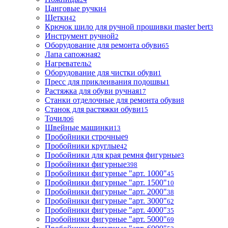
Цанговые ручки
4
Щетки
42
Крючок шило для ручной прошивки master bert
3
Инструмент ручной
2
Оборудование для ремонта обуви
65
Лапа сапожная
2
Нагреватель
2
Оборудование для чистки обуви
1
Пресс для приклеивания подошвы
1
Растяжка для обуви ручная
17
Станки отделочные для ремонта обуви
8
Станок для растяжки обуви
15
Точило
6
Швейные машинки
13
Пробойники строчные
9
Пробойники круглые
42
Пробойники для края ремня фигурные
3
Пробойники фигурные
398
Пробойники фигурные "арт. 1000"
45
Пробойники фигурные "арт. 1500"
10
Пробойники фигурные "арт. 2000"
38
Пробойники фигурные "арт. 3000"
62
Пробойники фигурные "арт. 4000"
35
Пробойники фигурные "арт. 5000"
69