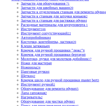
Запчасти для оборудования
71
Запчасти для швейных машин
20
Запчасти к отделочным станкам для ремонта обуви
4
Запчасти к станкам для заточки коньков
2
Запчасти к станкам для растяжки обуви
4
Расходные материалы для шуруповерта
1
Инструмент
166
Инструмент сопутствующий
22
Автопробойники
4
Кисточки, контейнеры, ластики
20
Клещи затяжные
6
Крючок для ручной прошивки "люкс"
8
Крючок для ручной прошивки бертаун
8
Молотоки, ручки для молотков,добойник
17
Ножи для мастера
8
Ножницы
24
Цанговые ручки
4
Щетки
42
Крючок шило для ручной прошивки master bert
3
Инструмент ручной
2
Оборудование для ремонта обуви
65
Лапа сапожная
2
Нагреватель
2
Оборудование для чистки обуви
1
Пресс для приклеивания подошвы
1