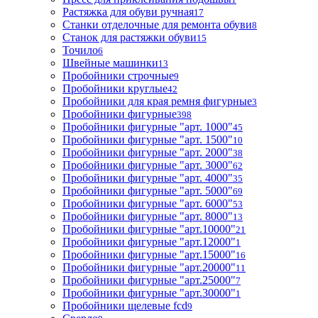
Растяжка для обуви ручная
17
Станки отделочные для ремонта обуви
8
Станок для растяжки обуви
15
Точило
6
Швейные машинки
13
Пробойники строчные
9
Пробойники круглые
42
Пробойники для края ремня фигурные
3
Пробойники фигурные
398
Пробойники фигурные "арт. 1000"
45
Пробойники фигурные "арт. 1500"
10
Пробойники фигурные "арт. 2000"
38
Пробойники фигурные "арт. 3000"
62
Пробойники фигурные "арт. 4000"
35
Пробойники фигурные "арт. 5000"
69
Пробойники фигурные "арт. 6000"
53
Пробойники фигурные "арт. 8000"
13
Пробойники фигурные "арт.10000"
21
Пробойники фигурные "арт.12000"
1
Пробойники фигурные "арт.15000"
16
Пробойники фигурные "арт.20000"
11
Пробойники фигурные "арт.25000"
7
Пробойники фигурные "арт.30000"
1
Пробойники щелевые fcd
9