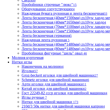
Сверло
9
Пробойники строчные "люкс"
15
Оборудование сопутствующее
4
Наждачная бумага рулонная и лента бесконечная
33
Лента бесконечная (40мм*1500мм) zx10yw хардо ме
Лента бесконечная (40мм*1650мм) zx10yw хардо
4
Лента бесконечная (70мм*1100мм) zx10yw лаваредо
Лента бесконечная (75мм*1500мм) zx10yw хардо ме
Лента бесконечная германия
5
Наждачная лента рулонная
5
Лента бесконечная (40мм*1480мм) zx10yw хардо ме
Лента бесконечная (80мм*1480мм) zx10yw хардо ме
Пробойники фигурные "щель" овал
46
Молния курточная
Нитки иглы
Наконечник на молнию
4
Иголки
57
Groz-beckert иголки для швейной машинки
27
Schmetz иголки для швейной машинки
6
Арти иголки для швейной машинки
11
Китай иголки для швейной машинки
2
Гост 22249-82 ссср иголки для швейной машинки
4
Иглы ручные
7
Нитки для швейной машинки
173
210d/3 50к нитки для швейной машинки капрон
4