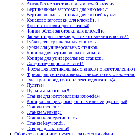
Английские заготовки для ключей кузя
149
Вертикальные заготовки для ключей
171
Вертикальные заготовки для ключей кузя
21
Конаково заготовки для ключей
184
Крест заготовки для ключей
40
Финка облой заготовки для ключей
16
Запчасти для станков для изготовления ключей
80
Губки для вертикальных станков
2
Губки для универсальных станков
5
Копиры для вертикальных станков
11
Копиры для универсальных станков
6
Сопутствующие запчасти
18
Фрезы для вертикальных станков по изготовлению
Фрезы для универсальных станков по изготовлени
Электропривод (мотор-электродвигатель)
4
Пульты
4
Пульты аналоговые
5
Станки для изготовления ключей
34
Копировальщик домофонных ключей,адаптеры
8
Станки modern
4
Станки wenxing
6
Станки кооперативные
5
Станки keyworld
11
Стенды для ключей
9
Оборудование и инструмент для ремонта обуви