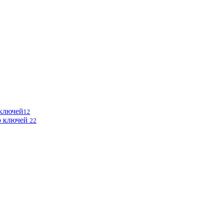
 ключей
12
ю ключей
22