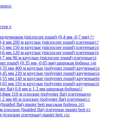
прон
41
эстер
9
ердечником (microcore round) (0,4 мм -0,7 мм)
77
,4 мм 200 м круглые (microcore round) плетеные
17
,5 мм 150 м круглые (microcore round) плетеные
24
,6 мм 120 м круглые (microcore round) плетеные
18
,7 мм 90 м круглые (microcore round) плетеные
18
ter round) (0,35 мм -0,65 мм) широкая бобина
148
,35 мм 400 м круглые (polyester round) крученые
24
,45 мм 220 м круглые (polyester round) крученые
24
,55 мм 140 м круглые (polyester round) крученые
80
65 мм 110 м круглые (polyester round) крученые
20
er flat) 0.8 мм и 1,2 мм широкая бобина
57
8мм 110 м плоские (polyester flat) плетеные
44
2 мм 60 м плоские (polyester flat) плетеные
13
braided flat) master bert высокая бобина
205
лоские (braided flat) плетеные master bert
63
(плоские плетеные) master bert
142