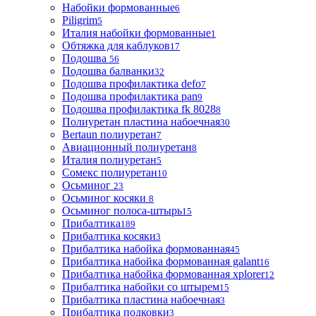
Набойки формованные
6
Piligrim
5
Италия набойки формованные
1
Обтяжка для каблуков
17
Подошва
56
Подошва балванки
32
Подошва профилактика defo
7
Подошва профилактика pan
9
Подошва профилактика fk 8028
8
Полиуретан пластина набоечная
30
Bertaun полиуретан
7
Авиационный полиуретан
8
Италия полиуретан
5
Сомекс полиуретан
10
Осьминог
23
Осьминог косяки
8
Осьминог полоса-штырь
15
Прибалтика
189
Прибалтика косяки
3
Прибалтика набойка формованная
45
Прибалтика набойка формованная galant
16
Прибалтика набойка формованная xplorer
12
Прибалтика набойки со штырем
15
Прибалтика пластина набоечная
3
Прибалтика подковки
3