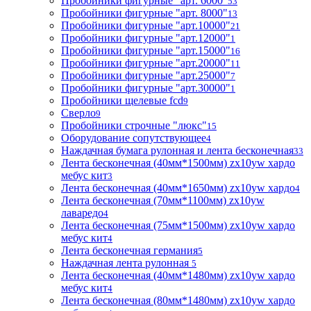
Пробойники фигурные "арт. 6000"
53
Пробойники фигурные "арт. 8000"
13
Пробойники фигурные "арт.10000"
21
Пробойники фигурные "арт.12000"
1
Пробойники фигурные "арт.15000"
16
Пробойники фигурные "арт.20000"
11
Пробойники фигурные "арт.25000"
7
Пробойники фигурные "арт.30000"
1
Пробойники щелевые fcd
9
Сверло
9
Пробойники строчные "люкс"
15
Оборудование сопутствующее
4
Наждачная бумага рулонная и лента бесконечная
33
Лента бесконечная (40мм*1500мм) zx10yw хардо
мебус кит
3
Лента бесконечная (40мм*1650мм) zx10yw хардо
4
Лента бесконечная (70мм*1100мм) zx10yw
лаваредо
4
Лента бесконечная (75мм*1500мм) zx10yw хардо
мебус кит
4
Лента бесконечная германия
5
Наждачная лента рулонная
5
Лента бесконечная (40мм*1480мм) zx10yw хардо
мебус кит
4
Лента бесконечная (80мм*1480мм) zx10yw хардо