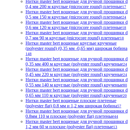
Нитки master bert вощеные для ручной прошивки d
0,4 мм 200 м круглые (microcore round) плетеные
17
Нитки master bert вощеные для ручной прошивки d
0,5 мм 150 м круглые (microcore round) плетеные
24
Нитки master bert вощеные для ручной прошивки d
0,6 мм 120 м круглые (microcore round) плетеные
18
Нитки master bert вощеные для ручной прошивки d
0,7 мм 90 м круглые (microcore round) плетеные
18
Нитки master bert вощеные круглые крученые
(polyester round) (0,35 мм -0,65 мм) широкая бобина
148
Нитки master bert вощеные для ручной прошивки d
0,35 мм 400 м круглые (polyester round) крученые
24
Нитки master bert вощеные для ручной прошивки d
0,45 мм 220 м круглые (polyester round) крученые
24
Нитки master bert вощеные для ручной прошивки d
0,55 мм 140 м круглые (polyester round) крученые
80
Нитки master bert вощеные для ручной прошивки d
0,65 мм 110 м круглые (polyester round) крученые
20
Нитки master bert вощеные плоские плетеные
(polyester flat) 0.8 мм и 1,2 мм широкая бобина
57
Нитки master bert вощеные для ручной прошивки d
0.8мм 110 м плоские (polyester flat) плетеные
44
Нитки master bert вощеные для ручной прошивки d
1,2 мм 60 м плоские (polyester flat) плетеные
13