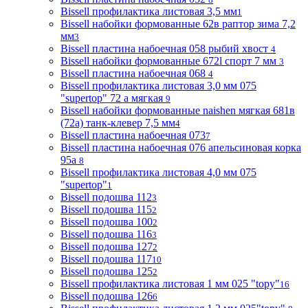
Bissell профилактика листовая 3,5 мм
1
Bissell набойки формованные 62в раптор зима 7,2
мм
3
Bissell пластина набоечная 058 рыбий хвост
4
Bissell набойки формованные 672l спорт 7 мм
3
Bissell пластина набоечная 068
4
Bissell профилактика листовая 3,0 мм 075
"supertop" 72 а мягкая
9
Bissell набойки формованные naishen мягкая 681в
(72a) танк-клевер 7,5 мм
4
Bissell пластина набоечная 073
7
Bissell пластина набоечная 076 апельсиновая корка
95а
8
Bissell профилактика листовая 4,0 мм 075
"supertop"
1
Bissell подошва 112
3
Bissell подошва 115
2
Bissell подошва 100
2
Bissell подошва 116
3
Bissell подошва 127
2
Bissell подошва 117
10
Bissell подошва 125
2
Bissell профилактика листовая 1 мм 025 "topy"
16
Bissell подошва 126
6