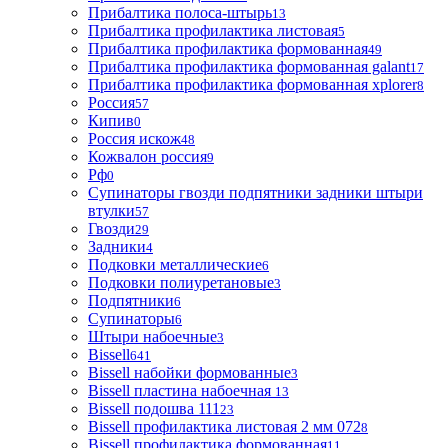
Прибалтика полоса-штырь
13
Прибалтика профилактика листовая
5
Прибалтика профилактика формованная
49
Прибалтика профилактика формованная galant
17
Прибалтика профилактика формованная xplorer
8
Россия
57
Кипив
0
Россия искож
48
Кожвалон россия
9
Рф
0
Супинаторы гвозди подпятники задники штыри
втулки
57
Гвозди
29
Задники
4
Подковки металлические
6
Подковки полиуретановые
3
Подпятники
6
Супинаторы
6
Штыри набоечные
3
Bissell
641
Bissell набойки формованные
3
Bissell пластина набоечная
13
Bissell подошва 111
23
Bissell профилактика листовая 2 мм 072
8
Bissell профилактика формованная
11