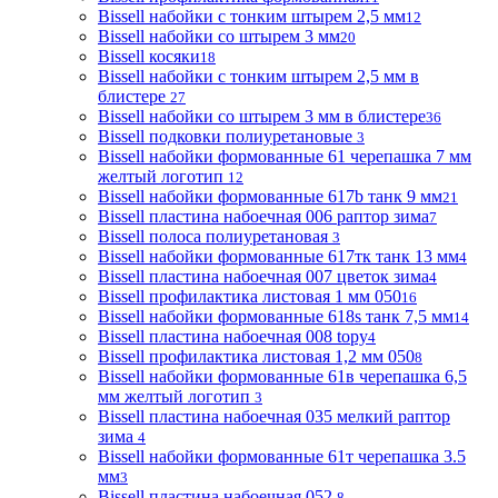
Bissell набойки с тонким штырем 2,5 мм
12
Bissell набойки со штырем 3 мм
20
Bissell косяки
18
Bissell набойки с тонким штырем 2,5 мм в
блистере
27
Bissell набойки со штырем 3 мм в блистере
36
Bissell подковки полиуретановые
3
Bissell набойки формованные 61 черепашка 7 мм
желтый логотип
12
Bissell набойки формованные 617b танк 9 мм
21
Bissell пластина набоечная 006 раптор зима
7
Bissell полоса полиуретановая
3
Bissell набойки формованные 617тк танк 13 мм
4
Bissell пластина набоечная 007 цветок зима
4
Bissell профилактика листовая 1 мм 050
16
Bissell набойки формованные 618s танк 7,5 мм
14
Bissell пластина набоечная 008 topy
4
Bissell профилактика листовая 1,2 мм 050
8
Bissell набойки формованные 61в черепашка 6,5
мм желтый логотип
3
Bissell пластина набоечная 035 мелкий раптор
зима
4
Bissell набойки формованные 61т черепашка 3.5
мм
3
Bissell пластина набоечная 052
8