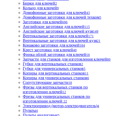
Бирки для ключей
2
Кольцо для ключей
9
Домофонные заготовки для ключей
43
Домофонные заготовки для ключей техком
5
Заготовки для ключей
696
Английские заготовки для ключей
115
Английские заготовки для ключей кузя
149
Вертикальные заготовки для ключей
171
Вертикальные заготовки для ключей кузя
21
Конаково заготовки для ключей
184
Крест заготовки для ключей
40
Финка облой заготовки для ключей
16
Запчасти для станков для изготовления ключей
80
Губки для вертикальных станков
2
Губки для универсальных станков
5
Копиры для вертикальных станков
11
Копиры для универсальных станков
6
Сопутствующие запчасти
18
Фрезы для вертикальных станков по
изготовлению ключей
12
Фрезы для универсальных станков по
изготовлению ключей
22
Электропривод (мотор-электродвигатель)
4
Пульты
4
Пульты аналоговые
5