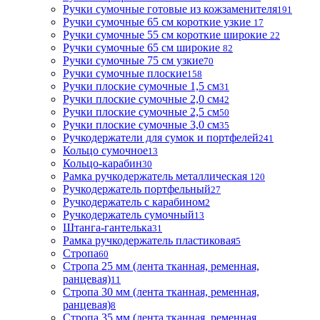
Ручки сумочные готовые из кожзаменителя
191
Ручки сумочные 65 см короткие узкие
17
Ручки сумочные 55 см короткие широкие
22
Ручки сумочные 65 см широкие
82
Ручки сумочные 75 см узкие
70
Ручки сумочные плоские
158
Ручки плоские сумочные 1,5 см
31
Ручки плоские сумочные 2,0 см
42
Ручки плоские сумочные 2,5 см
50
Ручки плоские сумочные 3,0 см
35
Ручкодержатели для сумок и портфелей
241
Кольцо сумочное
13
Кольцо-карабин
30
Рамка ручкодержатель металлическая
120
Ручкодержатель портфельный
27
Ручкодержатель с карабином
2
Ручкодержатель сумочный
13
Штанга-гантелька
31
Рамка ручкодержатель пластиковая
5
Стропа
60
Стропа 25 мм (лента тканная, ременная,
ранцевая)
11
Стропа 30 мм (лента тканная, ременная,
ранцевая)
8
Стропа 35 мм (лента тканная, ременная,