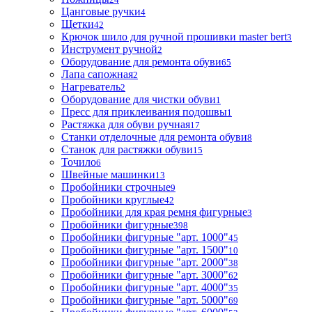
Цанговые ручки
4
Щетки
42
Крючок шило для ручной прошивки master bert
3
Инструмент ручной
2
Оборудование для ремонта обуви
65
Лапа сапожная
2
Нагреватель
2
Оборудование для чистки обуви
1
Пресс для приклеивания подошвы
1
Растяжка для обуви ручная
17
Станки отделочные для ремонта обуви
8
Станок для растяжки обуви
15
Точило
6
Швейные машинки
13
Пробойники строчные
9
Пробойники круглые
42
Пробойники для края ремня фигурные
3
Пробойники фигурные
398
Пробойники фигурные "арт. 1000"
45
Пробойники фигурные "арт. 1500"
10
Пробойники фигурные "арт. 2000"
38
Пробойники фигурные "арт. 3000"
62
Пробойники фигурные "арт. 4000"
35
Пробойники фигурные "арт. 5000"
69