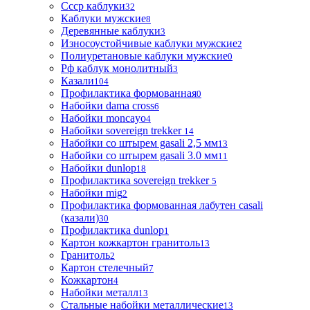
Ссср каблуки
32
Каблуки мужские
8
Деревянные каблуки
3
Износоустойчивые каблуки мужские
2
Полиуретановые каблуки мужские
0
Рф каблук монолитный
3
Казали
104
Профилактика формованная
0
Набойки dama cross
6
Набойки moncayo
4
Набойки sovereign trekker
14
Набойки со штырем gasali 2,5 мм
13
Набойки со штырем gasali 3.0 мм
11
Набойки dunlop
18
Профилактика sovereign trekker
5
Набойки mig
2
Профилактика формованная лабутен casali
(казали)
30
Профилактика dunlop
1
Картон кожкартон гранитоль
13
Гранитоль
2
Картон стелечный
7
Кожкартон
4
Набойки металл
13
Стальные набойки металлические
13