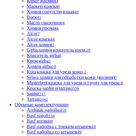
Карат жасмин
4
Маркер-краска
9
Химия сопутствующая
49
Воск
41
Масло смазочное
4
Химия прочая
4
Alcor
7
Alcor краска
4
Alcor химия
3
Girba химия краситель крем
20
Краситель girba
8
Крем girba
2
Химия girba
10
Rota краска для уреза кожи
2
Seiwa химия для обработки кожи (япония)
5
Masterbert краска для уреза и грунт для уреза
8
Краска saphir и tarrago
559
Saphir
217
Tarrago
342
Обувные комплектующие
Architak набойки
59
Basf xprofi
154
Basf косяки
8
Basf набойка с тонким штырем
10
Basf набойка со штырем
49