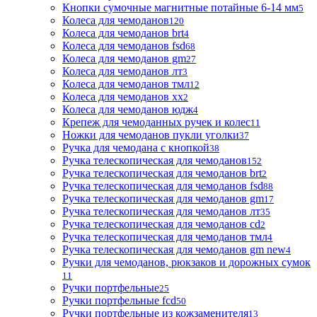
Кнопки сумочные магнитные потайные 6-14 мм
5
Колеса для чемоданов
120
Колеса для чемоданов brt
4
Колеса для чемоданов fsd
68
Колеса для чемоданов gm
27
Колеса для чемоданов лт
3
Колеса для чемоданов тмл
12
Колеса для чемоданов хх
2
Колеса для чемоданов юдж
4
Крепеж для чемоданных ручек и колес
11
Ножки для чемоданов пукли уголки
37
Ручка для чемодана с кнопкой
38
Ручка телескопическая для чемоданов
152
Ручка телескопическая для чемоданов brt
2
Ручка телескопическая для чемоданов fsd
88
Ручка телескопическая для чемоданов gm
17
Ручка телескопическая для чемоданов лт
35
Ручка телескопическая для чемоданов сd
2
Ручка телескопическая для чемоданов тмл
4
Ручка телескопическая для чемоданов gm new
4
Ручки для чемоданов, рюкзаков и дорожных сумок
11
Ручки портфельные
25
Ручки портфельные fcd
50
Ручки портфельные из кожзаменителя
13