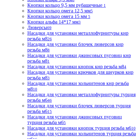
Кнопки кольцо 9,5 мм рубашечные
1
Кнопки кольцо омега 12,5 мм
5
Кнопки кольцо омега 15 мм
5
Кнопки альфа 14*17 мм
3
Люверсы
69
Насадки для установки металлофурнитуры кнр
резьба м8
26
Насадки для установки блочек люверсов кнр
резьба м8
8
Насадки для установки джинсовых пуговиц кнр
резьба м8
1
Насадки для установки кнопок кнр резьба м8
4
Насадки для установки крючков для шнурков кнр
резьба м8
3
Насадки для установки хольнитенов кнр резьба
м8
10
Насадки для установки металлофурнитуры турция
резьба м6
46
Насадки для установки блочек люверсов турция
резьба м6
15
Насадки для установки джинсовых пуговиц
турция резьба м6
5
Насадки для установки кнопок турция резьба м6
10
Насадки для установки хольнитенов турция резьба