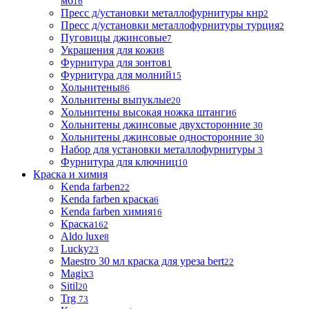
м6
16
Пресс д/установки металлофурнитуры кнр
2
Пресс д/установки металлофурнитуры турция
2
Пуговицы джинсовые
7
Украшения для кожи
8
Фурнитура для зонтов
1
Фурнитура для молний
15
Хольнитены
86
Хольнитены выпуклые
20
Хольнитены высокая ножка штанги
6
Хольнитены джинсовые двухсторонние
30
Хольнитены джинсовые односторонние
30
Набор для установки металлофурнитуры
3
Фурнитура для ключниц
10
Краска и химия
Kenda farben
22
Kenda farben краска
6
Kenda farben химия
16
Краска
162
Aldo luxe
8
Lucky
23
Maestro 30 мл краска для уреза bert
22
Magix
3
Sitil
20
Trg
73