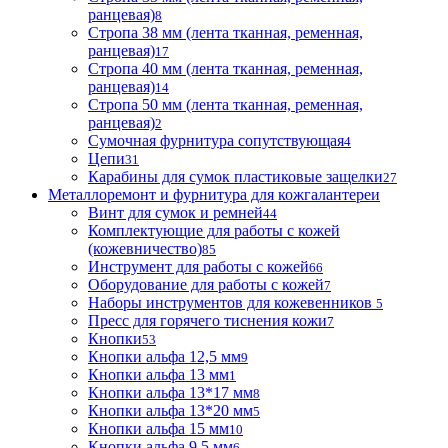
ранцевая)
8
Стропа 38 мм (лента тканная, ременная,
ранцевая)
17
Стропа 40 мм (лента тканная, ременная,
ранцевая)
14
Стропа 50 мм (лента тканная, ременная,
ранцевая)
2
Сумочная фурнитура сопутствующая
4
Цепи
31
Карабины для сумок пластиковые защелки
27
Металлоремонт и фурнитура для кожгалантереи
Винт для сумок и ремней
44
Комплектующие для работы с кожей
(кожевничество)
85
Инструмент для работы с кожей
66
Оборудование для работы с кожей
7
Наборы инструментов для кожевенников
5
Пресс для горячего тиснения кожи
7
Кнопки
53
Кнопки альфа 12,5 мм
9
Кнопки альфа 13 мм
1
Кнопки альфа 13*17 мм
8
Кнопки альфа 13*20 мм
5
Кнопки альфа 15 мм
10
Кнопки альфа 9,5 мм
6