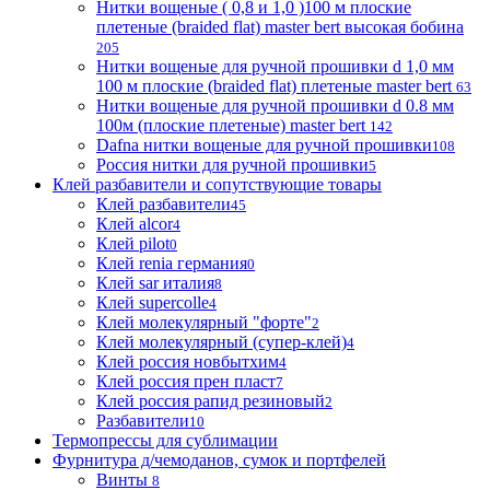
Нитки вощеные ( 0,8 и 1,0 )100 м плоские
плетеные (braided flat) master bert высокая бобина
205
Нитки вощеные для ручной прошивки d 1,0 мм
100 м плоские (braided flat) плетеные master bert
63
Нитки вощеные для ручной прошивки d 0.8 мм
100м (плоские плетеные) master bert
142
Dafna нитки вощеные для ручной прошивки
108
Россия нитки для ручной прошивки
5
Клей разбавители и сопутствующие товары
Клей разбавители
45
Клей alcor
4
Клей pilot
0
Клей renia германия
0
Клей sar италия
8
Клей supercolle
4
Клей молекулярный "форте"
2
Клей молекулярный (супер-клей)
4
Клей россия новбытхим
4
Клей россия прен пласт
7
Клей россия рапид резиновый
2
Разбавители
10
Термопрессы для сублимации
Фурнитура д/чемоданов, сумок и портфелей
Винты
8