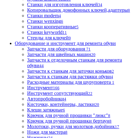
Станки для изготовления ключей
34
Копировальщик домофонных ключей,адаптеры
8
Станки modern
4
Станки wenxing
6
Станки кооперативные
5
Станки keyworld
11
Стенды для ключей
9
Оборудование и инструмент для ремонта обуви
Запчасти для оборудования
71
Запчасти для швейных машин
20
Запчасти к отделочным станкам для ремонта
обуви
44
Запчасти к станкам для заточки коньков
2
Запчасти к станкам для растяжки обуви
4
Расходные материалы для шуруповерта
1
Инструмент
166
Инструмент сопутствующий
22
Автопробойники
4
Кисточки, контейнеры, ластики
20
Клещи затяжные
6
Крючок для ручной прошивки "люкс"
8
Крючок для ручной прошивки бертаун
8
Молотоки, ручки для молотков,добойник
17
Ножи для мастера
8
Ножницы
24