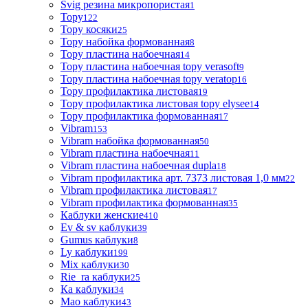
Svig резина микропористая
1
Topy
122
Topy косяки
25
Topy набойка формованная
8
Topy пластина набоечная
14
Topy пластина набоечная topy verasoft
9
Topy пластина набоечная topy veratop
16
Topy профилактика листовая
19
Topy профилактика листовая topy elysee
14
Topy профилактика формованная
17
Vibram
153
Vibram набойка формованная
50
Vibram пластина набоечная
11
Vibram пластина набоечная dupla
18
Vibram профилактика арт. 7373 листовая 1,0 мм
22
Vibram профилактика листовая
17
Vibram профилактика формованная
35
Каблуки женские
410
Ev & sv каблуки
39
Gumus каблуки
8
Ly каблуки
199
Mix каблуки
30
Rie_ra каблуки
25
Ка каблуки
34
Мао каблуки
43