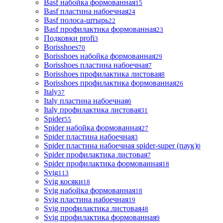
Basf набойка формованная
15
Basf пластина набоечная
24
Basf полоса-штырь
22
Basf профилактика формованная
23
Подковки profi
3
Borisshoes
70
Borisshoes набойка формованная
29
Borisshoes пластина набоечная
7
Borisshoes профилактика листовая
8
Borisshoes профилактика формованная
26
Italy
37
Italy пластина набоечная
6
Italy профилактика листовая
31
Spider
55
Spider набойка формованная
27
Spider пластина набоечная
3
Spider пластина набоечная spider-super (паук)
0
Spider профилактика листовая
7
Spider профилактика формованная
18
Svig
113
Svig косяки
18
Svig набойка формованная
18
Svig пластина набоечная
19
Svig профилактика листовая
48
Svig профилактика формованная
9