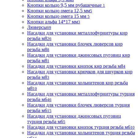
Кнопки кольцо 9,5 мм рубашечные
1
Кнопки кольцо омега 12,5 мм
5
Кнопки кольцо омега 15 мм
5
Кнопки альфа 14*17 мм
3
Люверсы
69
Насадки для установки металлофурнитуры кнр
резьба м8
26
Насадки для установки блочек люверсов кнр
резьба м8
8
Насадки для установки джинсовых пуговиц кнр
резьба м8
1
Насадки для установки кнопок кнр резьба м8
4
Насадки для установки крючков для шнурков кнр
резьба м8
3
Насадки для установки хольнитенов кнр резьба
м8
10
Насадки для установки металлофурнитуры турция
резьба м6
46
Насадки для установки блочек люверсов турция
резьба м6
15
Насадки для установки джинсовых пуговиц
турция резьба м6
5
Насадки для установки кнопок турция резьба м6
10
Насадки для установки хольнитенов турция резьба