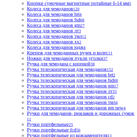
Кнопки сумочные магнитные потайные 6-14 мм
5
Колеса для чемоданов
120
Колеса для чемоданов brt
4
Колеса для чемоданов fsd
68
Колеса для чемоданов gm
27
Колеса для чемоданов лт
3
Колеса для чемоданов тмл
12
Колеса для чемоданов хх
2
Колеса для чемоданов юдж
4
Крепеж для чемоданных ручек и колес
11
Ножки для чемоданов пукли уголки
37
Ручка для чемодана с кнопкой
38
Ручка телескопическая для чемоданов
152
Ручка телескопическая для чемоданов brt
2
Ручка телескопическая для чемоданов fsd
88
Ручка телескопическая для чемоданов gm
17
Ручка телескопическая для чемоданов лт
35
Ручка телескопическая для чемоданов сd
2
Ручка телескопическая для чемоданов тмл
4
Ручка телескопическая для чемоданов gm new
4
Ручки для чемоданов, рюкзаков и дорожных сумок
11
Ручки портфельные
25
Ручки портфельные fcd
50
Ручки портфельные из кожзаменителя
13