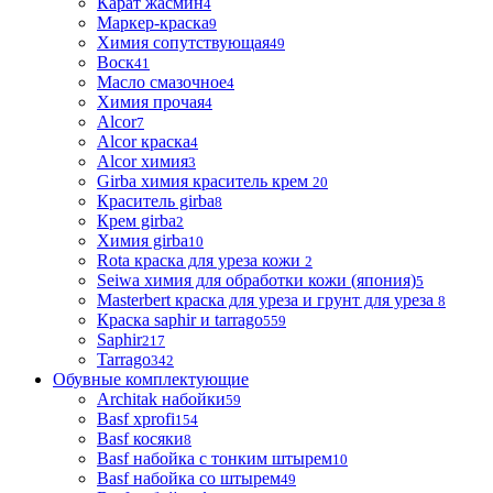
Карат жасмин
4
Маркер-краска
9
Химия сопутствующая
49
Воск
41
Масло смазочное
4
Химия прочая
4
Alcor
7
Alcor краска
4
Alcor химия
3
Girba химия краситель крем
20
Краситель girba
8
Крем girba
2
Химия girba
10
Rota краска для уреза кожи
2
Seiwa химия для обработки кожи (япония)
5
Masterbert краска для уреза и грунт для уреза
8
Краска saphir и tarrago
559
Saphir
217
Tarrago
342
Обувные комплектующие
Architak набойки
59
Basf xprofi
154
Basf косяки
8
Basf набойка с тонким штырем
10
Basf набойка со штырем
49