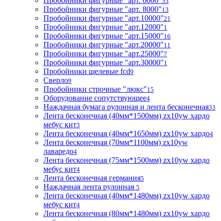
Пробойники фигурные "арт. 6000"
53
Пробойники фигурные "арт. 8000"
13
Пробойники фигурные "арт.10000"
21
Пробойники фигурные "арт.12000"
1
Пробойники фигурные "арт.15000"
16
Пробойники фигурные "арт.20000"
11
Пробойники фигурные "арт.25000"
7
Пробойники фигурные "арт.30000"
1
Пробойники щелевые fcd
9
Сверло
9
Пробойники строчные "люкс"
15
Оборудование сопутствующее
4
Наждачная бумага рулонная и лента бесконечная
33
Лента бесконечная (40мм*1500мм) zx10yw хардо
мебус кит
3
Лента бесконечная (40мм*1650мм) zx10yw хардо
4
Лента бесконечная (70мм*1100мм) zx10yw
лаваредо
4
Лента бесконечная (75мм*1500мм) zx10yw хардо
мебус кит
4
Лента бесконечная германия
5
Наждачная лента рулонная
5
Лента бесконечная (40мм*1480мм) zx10yw хардо
мебус кит
4
Лента бесконечная (80мм*1480мм) zx10yw хардо