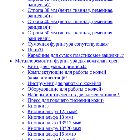
ранцевая)
8
Стропа 38 мм (лента тканная, ременная,
ранцевая)
17
Стропа 40 мм (лента тканная, ременная,
ранцевая)
14
Стропа 50 мм (лента тканная, ременная,
ранцевая)
2
Сумочная фурнитура сопутствующая
4
Цепи
31
Карабины для сумок пластиковые защелки
27
Металлоремонт и фурнитура для кожгалантереи
Винт для сумок и ремней
44
Комплектующие для работы с кожей
(кожевничество)
85
Инструмент для работы с кожей
66
Оборудование для работы с кожей
7
Наборы инструментов для кожевенников
5
Пресс для горячего тиснения кожи
7
Кнопки
53
Кнопки альфа 12,5 мм
9
Кнопки альфа 13 мм
1
Кнопки альфа 13*17 мм
8
Кнопки альфа 13*20 мм
5
Кнопки альфа 15 мм
10
Кнопки альфа 9,5 мм
6