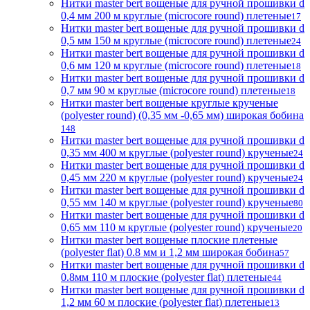
Нитки master bert вощеные для ручной прошивки d
0,4 мм 200 м круглые (microcore round) плетеные
17
Нитки master bert вощеные для ручной прошивки d
0,5 мм 150 м круглые (microcore round) плетеные
24
Нитки master bert вощеные для ручной прошивки d
0,6 мм 120 м круглые (microcore round) плетеные
18
Нитки master bert вощеные для ручной прошивки d
0,7 мм 90 м круглые (microcore round) плетеные
18
Нитки master bert вощеные круглые крученые
(polyester round) (0,35 мм -0,65 мм) широкая бобина
148
Нитки master bert вощеные для ручной прошивки d
0,35 мм 400 м круглые (polyester round) крученые
24
Нитки master bert вощеные для ручной прошивки d
0,45 мм 220 м круглые (polyester round) крученые
24
Нитки master bert вощеные для ручной прошивки d
0,55 мм 140 м круглые (polyester round) крученые
80
Нитки master bert вощеные для ручной прошивки d
0,65 мм 110 м круглые (polyester round) крученые
20
Нитки master bert вощеные плоские плетеные
(polyester flat) 0.8 мм и 1,2 мм широкая бобина
57
Нитки master bert вощеные для ручной прошивки d
0.8мм 110 м плоские (polyester flat) плетеные
44
Нитки master bert вощеные для ручной прошивки d
1,2 мм 60 м плоские (polyester flat) плетеные
13