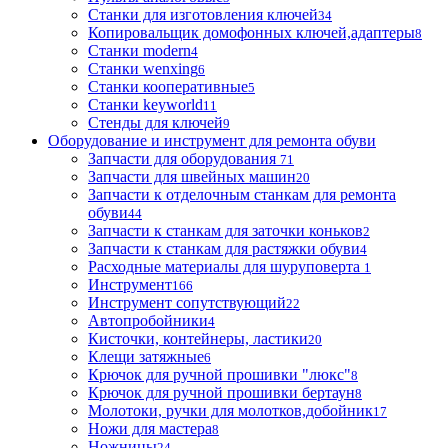
Станки для изготовления ключей
34
Копировальщик домофонных ключей,адаптеры
8
Станки modern
4
Станки wenxing
6
Станки кооперативные
5
Станки keyworld
11
Стенды для ключей
9
Оборудование и инструмент для ремонта обуви
Запчасти для оборудования
71
Запчасти для швейных машин
20
Запчасти к отделочным станкам для ремонта
обуви
44
Запчасти к станкам для заточки коньков
2
Запчасти к станкам для растяжки обуви
4
Расходные материалы для шуруповерта
1
Инструмент
166
Инструмент сопутствующий
22
Автопробойники
4
Кисточки, контейнеры, ластики
20
Клещи затяжные
6
Крючок для ручной прошивки "люкс"
8
Крючок для ручной прошивки бертаун
8
Молотоки, ручки для молотков,добойник
17
Ножи для мастера
8
Ножницы
24