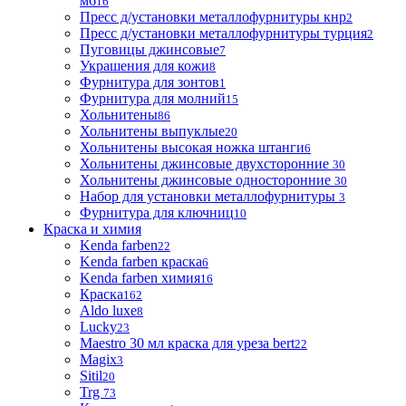
м6
16
Пресс д/установки металлофурнитуры кнр
2
Пресс д/установки металлофурнитуры турция
2
Пуговицы джинсовые
7
Украшения для кожи
8
Фурнитура для зонтов
1
Фурнитура для молний
15
Хольнитены
86
Хольнитены выпуклые
20
Хольнитены высокая ножка штанги
6
Хольнитены джинсовые двухсторонние
30
Хольнитены джинсовые односторонние
30
Набор для установки металлофурнитуры
3
Фурнитура для ключниц
10
Краска и химия
Kenda farben
22
Kenda farben краска
6
Kenda farben химия
16
Краска
162
Aldo luxe
8
Lucky
23
Maestro 30 мл краска для уреза bert
22
Magix
3
Sitil
20
Trg
73