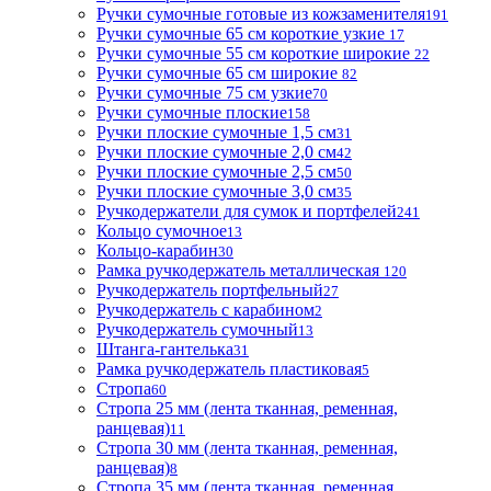
Ручки сумочные готовые из кожзаменителя
191
Ручки сумочные 65 см короткие узкие
17
Ручки сумочные 55 см короткие широкие
22
Ручки сумочные 65 см широкие
82
Ручки сумочные 75 см узкие
70
Ручки сумочные плоские
158
Ручки плоские сумочные 1,5 см
31
Ручки плоские сумочные 2,0 см
42
Ручки плоские сумочные 2,5 см
50
Ручки плоские сумочные 3,0 см
35
Ручкодержатели для сумок и портфелей
241
Кольцо сумочное
13
Кольцо-карабин
30
Рамка ручкодержатель металлическая
120
Ручкодержатель портфельный
27
Ручкодержатель с карабином
2
Ручкодержатель сумочный
13
Штанга-гантелька
31
Рамка ручкодержатель пластиковая
5
Стропа
60
Стропа 25 мм (лента тканная, ременная,
ранцевая)
11
Стропа 30 мм (лента тканная, ременная,
ранцевая)
8
Стропа 35 мм (лента тканная, ременная,