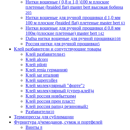
Нитки вощеные ( 0,8 и 1,0 )100 м плоские
плетеные (braided flat) master bert высокая бобина
205
Нитки вощеные для ручной прошивки d 1,0 мм
100 м плоские (braided flat) плетеные master bert
63
Нитки вощеные для ручной прошивки d 0.8 мм
100м (плоские плетеные) master bert
142
Dafna нитки вощеные для ручной прошивки
108
Россия нитки для ручной прошивки
5
Клей разбавители и сопутствующие товары
Клей разбавители
45
Клей alcor
4
Клей pilot
0
Клей renia германия
0
Клей sar италия
8
Клей supercolle
4
Клей молекулярный "форте"
2
Клей молекулярный (супер-клей)
4
Клей россия новбытхим
4
Клей россия прен пласт
7
Клей россия рапид резиновый
2
Разбавители
10
Термопрессы для сублимации
Фурнитура д/чемоданов, сумок и портфелей
Винты
8