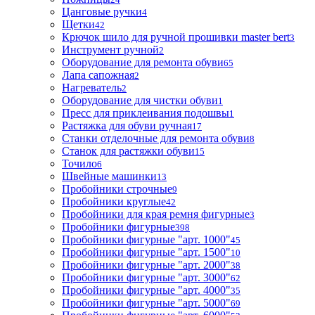
Цанговые ручки
4
Щетки
42
Крючок шило для ручной прошивки master bert
3
Инструмент ручной
2
Оборудование для ремонта обуви
65
Лапа сапожная
2
Нагреватель
2
Оборудование для чистки обуви
1
Пресс для приклеивания подошвы
1
Растяжка для обуви ручная
17
Станки отделочные для ремонта обуви
8
Станок для растяжки обуви
15
Точило
6
Швейные машинки
13
Пробойники строчные
9
Пробойники круглые
42
Пробойники для края ремня фигурные
3
Пробойники фигурные
398
Пробойники фигурные "арт. 1000"
45
Пробойники фигурные "арт. 1500"
10
Пробойники фигурные "арт. 2000"
38
Пробойники фигурные "арт. 3000"
62
Пробойники фигурные "арт. 4000"
35
Пробойники фигурные "арт. 5000"
69