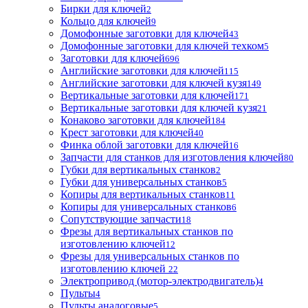
Бирки для ключей
2
Кольцо для ключей
9
Домофонные заготовки для ключей
43
Домофонные заготовки для ключей техком
5
Заготовки для ключей
696
Английские заготовки для ключей
115
Английские заготовки для ключей кузя
149
Вертикальные заготовки для ключей
171
Вертикальные заготовки для ключей кузя
21
Конаково заготовки для ключей
184
Крест заготовки для ключей
40
Финка облой заготовки для ключей
16
Запчасти для станков для изготовления ключей
80
Губки для вертикальных станков
2
Губки для универсальных станков
5
Копиры для вертикальных станков
11
Копиры для универсальных станков
6
Сопутствующие запчасти
18
Фрезы для вертикальных станков по
изготовлению ключей
12
Фрезы для универсальных станков по
изготовлению ключей
22
Электропривод (мотор-электродвигатель)
4
Пульты
4
Пульты аналоговые
5