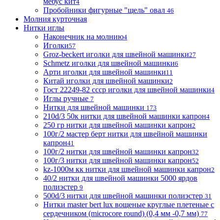
мебус кит
4
Пробойники фигурные "щель" овал
46
Молния курточная
Нитки иглы
Наконечник на молнию
4
Иголки
57
Groz-beckert иголки для швейной машинки
27
Schmetz иголки для швейной машинки
6
Арти иголки для швейной машинки
11
Китай иголки для швейной машинки
2
Гост 22249-82 ссср иголки для швейной машинки
4
Иглы ручные
7
Нитки для швейной машинки
173
210d/3 50к нитки для швейной машинки капрон
4
250 гр нитки для швейной машинки капрон
2
100г/2 мастер берт нитки для швейной машинки
капрон
41
100г/2 нитки для швейной машинки капрон
32
100г/3 нитки для швейной машинки капрон
52
kz-1000м кк нитки для швейной машинки капрон
2
40/2 нитки для швейной машинки 5000 ярдов
полиэстер
9
500d/3 нитки для швейной машинки полиэстер
31
Нитки master bert lux вощеные круглые плетеные с
сердечником (microcore round) (0,4 мм -0,7 мм)
77