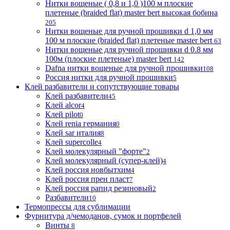
Нитки вощеные ( 0,8 и 1,0 )100 м плоские
плетеные (braided flat) master bert высокая бобина
205
Нитки вощеные для ручной прошивки d 1,0 мм
100 м плоские (braided flat) плетеные master bert
63
Нитки вощеные для ручной прошивки d 0.8 мм
100м (плоские плетеные) master bert
142
Dafna нитки вощеные для ручной прошивки
108
Россия нитки для ручной прошивки
5
Клей разбавители и сопутствующие товары
Клей разбавители
45
Клей alcor
4
Клей pilot
0
Клей renia германия
0
Клей sar италия
8
Клей supercolle
4
Клей молекулярный "форте"
2
Клей молекулярный (супер-клей)
4
Клей россия новбытхим
4
Клей россия прен пласт
7
Клей россия рапид резиновый
2
Разбавители
10
Термопрессы для сублимации
Фурнитура д/чемоданов, сумок и портфелей
Винты
8