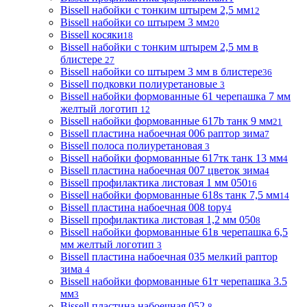
Bissell набойки с тонким штырем 2,5 мм
12
Bissell набойки со штырем 3 мм
20
Bissell косяки
18
Bissell набойки с тонким штырем 2,5 мм в
блистере
27
Bissell набойки со штырем 3 мм в блистере
36
Bissell подковки полиуретановые
3
Bissell набойки формованные 61 черепашка 7 мм
желтый логотип
12
Bissell набойки формованные 617b танк 9 мм
21
Bissell пластина набоечная 006 раптор зима
7
Bissell полоса полиуретановая
3
Bissell набойки формованные 617тк танк 13 мм
4
Bissell пластина набоечная 007 цветок зима
4
Bissell профилактика листовая 1 мм 050
16
Bissell набойки формованные 618s танк 7,5 мм
14
Bissell пластина набоечная 008 topy
4
Bissell профилактика листовая 1,2 мм 050
8
Bissell набойки формованные 61в черепашка 6,5
мм желтый логотип
3
Bissell пластина набоечная 035 мелкий раптор
зима
4
Bissell набойки формованные 61т черепашка 3.5
мм
3
Bissell пластина набоечная 052
8