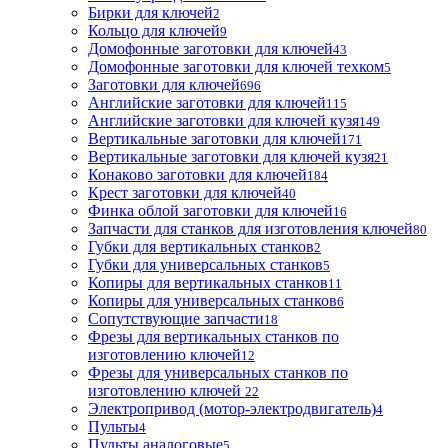
Бирки для ключей
2
Кольцо для ключей
9
Домофонные заготовки для ключей
43
Домофонные заготовки для ключей техком
5
Заготовки для ключей
696
Английские заготовки для ключей
115
Английские заготовки для ключей кузя
149
Вертикальные заготовки для ключей
171
Вертикальные заготовки для ключей кузя
21
Конаково заготовки для ключей
184
Крест заготовки для ключей
40
Финка облой заготовки для ключей
16
Запчасти для станков для изготовления ключей
80
Губки для вертикальных станков
2
Губки для универсальных станков
5
Копиры для вертикальных станков
11
Копиры для универсальных станков
6
Сопутствующие запчасти
18
Фрезы для вертикальных станков по
изготовлению ключей
12
Фрезы для универсальных станков по
изготовлению ключей
22
Электропривод (мотор-электродвигатель)
4
Пульты
4
Пульты аналоговые
5