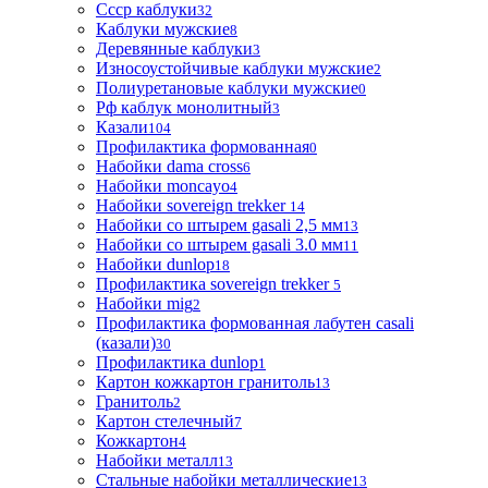
Ссср каблуки
32
Каблуки мужские
8
Деревянные каблуки
3
Износоустойчивые каблуки мужские
2
Полиуретановые каблуки мужские
0
Рф каблук монолитный
3
Казали
104
Профилактика формованная
0
Набойки dama cross
6
Набойки moncayo
4
Набойки sovereign trekker
14
Набойки со штырем gasali 2,5 мм
13
Набойки со штырем gasali 3.0 мм
11
Набойки dunlop
18
Профилактика sovereign trekker
5
Набойки mig
2
Профилактика формованная лабутен casali
(казали)
30
Профилактика dunlop
1
Картон кожкартон гранитоль
13
Гранитоль
2
Картон стелечный
7
Кожкартон
4
Набойки металл
13
Стальные набойки металлические
13