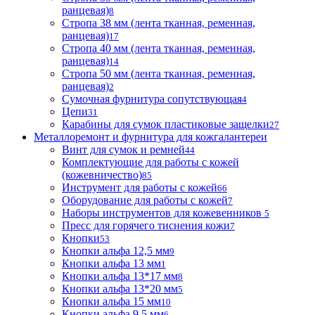
ранцевая)
8
Стропа 38 мм (лента тканная, ременная,
ранцевая)
17
Стропа 40 мм (лента тканная, ременная,
ранцевая)
14
Стропа 50 мм (лента тканная, ременная,
ранцевая)
2
Сумочная фурнитура сопутствующая
4
Цепи
31
Карабины для сумок пластиковые защелки
27
Металлоремонт и фурнитура для кожгалантереи
Винт для сумок и ремней
44
Комплектующие для работы с кожей
(кожевничество)
85
Инструмент для работы с кожей
66
Оборудование для работы с кожей
7
Наборы инструментов для кожевенников
5
Пресс для горячего тиснения кожи
7
Кнопки
53
Кнопки альфа 12,5 мм
9
Кнопки альфа 13 мм
1
Кнопки альфа 13*17 мм
8
Кнопки альфа 13*20 мм
5
Кнопки альфа 15 мм
10
Кнопки альфа 9,5 мм
6