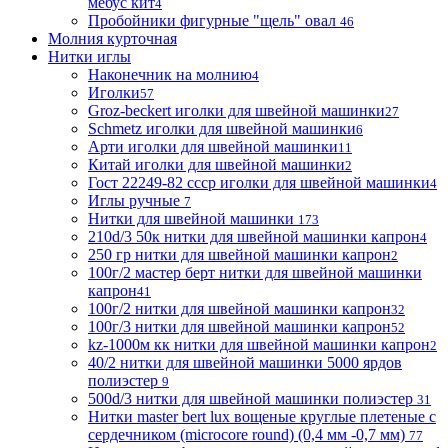
мебус кит
4
Пробойники фигурные "щель" овал
46
Молния курточная
Нитки иглы
Наконечник на молнию
4
Иголки
57
Groz-beckert иголки для швейной машинки
27
Schmetz иголки для швейной машинки
6
Арти иголки для швейной машинки
11
Китай иголки для швейной машинки
2
Гост 22249-82 ссср иголки для швейной машинки
4
Иглы ручные
7
Нитки для швейной машинки
173
210d/3 50к нитки для швейной машинки капрон
4
250 гр нитки для швейной машинки капрон
2
100г/2 мастер берт нитки для швейной машинки
капрон
41
100г/2 нитки для швейной машинки капрон
32
100г/3 нитки для швейной машинки капрон
52
kz-1000м кк нитки для швейной машинки капрон
2
40/2 нитки для швейной машинки 5000 ярдов
полиэстер
9
500d/3 нитки для швейной машинки полиэстер
31
Нитки master bert lux вощеные круглые плетеные с
сердечником (microcore round) (0,4 мм -0,7 мм)
77