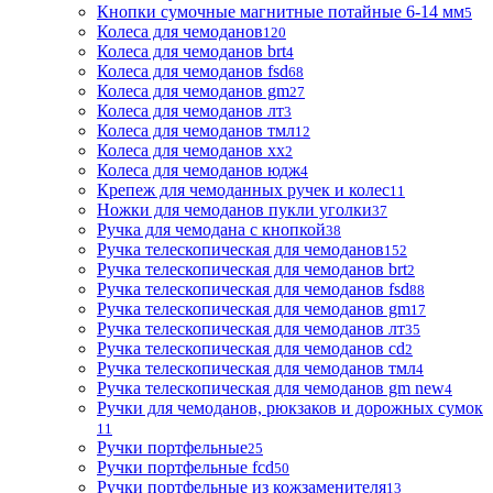
Кнопки сумочные магнитные потайные 6-14 мм
5
Колеса для чемоданов
120
Колеса для чемоданов brt
4
Колеса для чемоданов fsd
68
Колеса для чемоданов gm
27
Колеса для чемоданов лт
3
Колеса для чемоданов тмл
12
Колеса для чемоданов хх
2
Колеса для чемоданов юдж
4
Крепеж для чемоданных ручек и колес
11
Ножки для чемоданов пукли уголки
37
Ручка для чемодана с кнопкой
38
Ручка телескопическая для чемоданов
152
Ручка телескопическая для чемоданов brt
2
Ручка телескопическая для чемоданов fsd
88
Ручка телескопическая для чемоданов gm
17
Ручка телескопическая для чемоданов лт
35
Ручка телескопическая для чемоданов сd
2
Ручка телескопическая для чемоданов тмл
4
Ручка телескопическая для чемоданов gm new
4
Ручки для чемоданов, рюкзаков и дорожных сумок
11
Ручки портфельные
25
Ручки портфельные fcd
50
Ручки портфельные из кожзаменителя
13