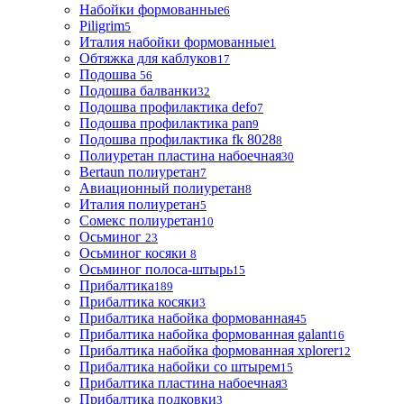
Набойки формованные
6
Piligrim
5
Италия набойки формованные
1
Обтяжка для каблуков
17
Подошва
56
Подошва балванки
32
Подошва профилактика defo
7
Подошва профилактика pan
9
Подошва профилактика fk 8028
8
Полиуретан пластина набоечная
30
Bertaun полиуретан
7
Авиационный полиуретан
8
Италия полиуретан
5
Сомекс полиуретан
10
Осьминог
23
Осьминог косяки
8
Осьминог полоса-штырь
15
Прибалтика
189
Прибалтика косяки
3
Прибалтика набойка формованная
45
Прибалтика набойка формованная galant
16
Прибалтика набойка формованная xplorer
12
Прибалтика набойки со штырем
15
Прибалтика пластина набоечная
3
Прибалтика подковки
3