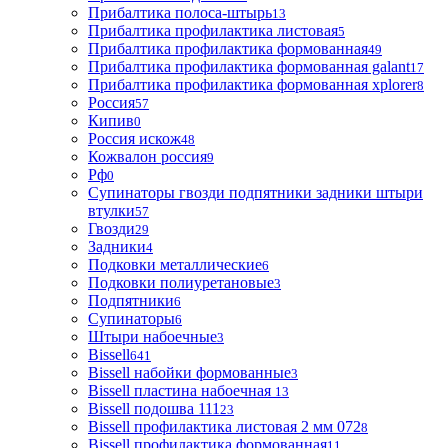
Прибалтика полоса-штырь
13
Прибалтика профилактика листовая
5
Прибалтика профилактика формованная
49
Прибалтика профилактика формованная galant
17
Прибалтика профилактика формованная xplorer
8
Россия
57
Кипив
0
Россия искож
48
Кожвалон россия
9
Рф
0
Супинаторы гвозди подпятники задники штыри
втулки
57
Гвозди
29
Задники
4
Подковки металлические
6
Подковки полиуретановые
3
Подпятники
6
Супинаторы
6
Штыри набоечные
3
Bissell
641
Bissell набойки формованные
3
Bissell пластина набоечная
13
Bissell подошва 111
23
Bissell профилактика листовая 2 мм 072
8
Bissell профилактика формованная
11