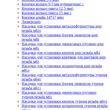
Кнопки кольцо 9,5 мм рубашечные
1
Кнопки кольцо омега 12,5 мм
5
Кнопки кольцо омега 15 мм
5
Кнопки альфа 14*17 мм
3
Люверсы
69
Насадки для установки металлофурнитуры кнр
резьба м8
26
Насадки для установки блочек люверсов кнр
резьба м8
8
Насадки для установки джинсовых пуговиц кнр
резьба м8
1
Насадки для установки кнопок кнр резьба м8
4
Насадки для установки крючков для шнурков кнр
резьба м8
3
Насадки для установки хольнитенов кнр резьба
м8
10
Насадки для установки металлофурнитуры турция
резьба м6
46
Насадки для установки блочек люверсов турция
резьба м6
15
Насадки для установки джинсовых пуговиц
турция резьба м6
5
Насадки для установки кнопок турция резьба м6
10
Насадки для установки хольнитенов турция резьба