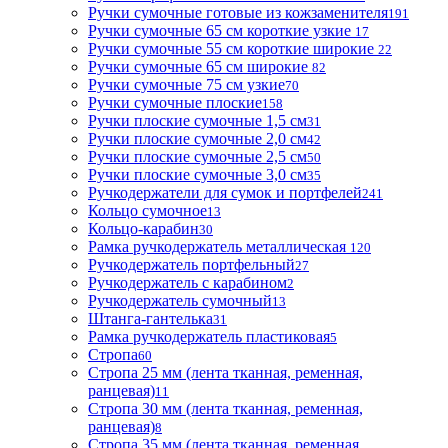
Ручки сумочные готовые из кожзаменителя
191
Ручки сумочные 65 см короткие узкие
17
Ручки сумочные 55 см короткие широкие
22
Ручки сумочные 65 см широкие
82
Ручки сумочные 75 см узкие
70
Ручки сумочные плоские
158
Ручки плоские сумочные 1,5 см
31
Ручки плоские сумочные 2,0 см
42
Ручки плоские сумочные 2,5 см
50
Ручки плоские сумочные 3,0 см
35
Ручкодержатели для сумок и портфелей
241
Кольцо сумочное
13
Кольцо-карабин
30
Рамка ручкодержатель металлическая
120
Ручкодержатель портфельный
27
Ручкодержатель с карабином
2
Ручкодержатель сумочный
13
Штанга-гантелька
31
Рамка ручкодержатель пластиковая
5
Стропа
60
Стропа 25 мм (лента тканная, ременная,
ранцевая)
11
Стропа 30 мм (лента тканная, ременная,
ранцевая)
8
Стропа 35 мм (лента тканная, ременная,