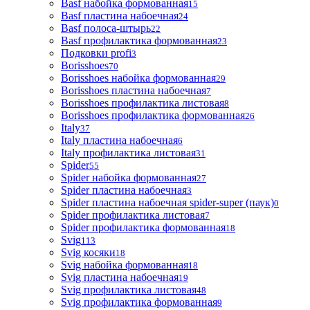
Basf набойка формованная
15
Basf пластина набоечная
24
Basf полоса-штырь
22
Basf профилактика формованная
23
Подковки profi
3
Borisshoes
70
Borisshoes набойка формованная
29
Borisshoes пластина набоечная
7
Borisshoes профилактика листовая
8
Borisshoes профилактика формованная
26
Italy
37
Italy пластина набоечная
6
Italy профилактика листовая
31
Spider
55
Spider набойка формованная
27
Spider пластина набоечная
3
Spider пластина набоечная spider-super (паук)
0
Spider профилактика листовая
7
Spider профилактика формованная
18
Svig
113
Svig косяки
18
Svig набойка формованная
18
Svig пластина набоечная
19
Svig профилактика листовая
48
Svig профилактика формованная
9