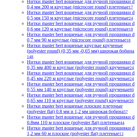
Нитки master bert вощеные для ручной прошивки d
0,4 мм 200 м круглые (microcore round) плетеные
17
Нитки master bert вощеные для ручной прошивки d
0,5 мм 150 м круглые (microcore round) плетеные
24
Нитки master bert вощеные для ручной прошивки d
0,6 мм 120 м круглые (microcore round) плетеные
18
Нитки master bert вощеные для ручной прошивки d
0,7 мм 90 м круглые (microcore round) плетеные
18
Нитки master bert вощеные круглые крученые
(polyester round) (0,35 мм -0,65 мм) широкая бобина
148
Нитки master bert вощеные для ручной прошивки d
0,35 мм 400 м круглые (polyester round) крученые
24
Нитки master bert вощеные для ручной прошивки d
0,45 мм 220 м круглые (polyester round) крученые
24
Нитки master bert вощеные для ручной прошивки d
0,55 мм 140 м круглые (polyester round) крученые
80
Нитки master bert вощеные для ручной прошивки d
0,65 мм 110 м круглые (polyester round) крученые
20
Нитки master bert вощеные плоские плетеные
(polyester flat) 0.8 мм и 1,2 мм широкая бобина
57
Нитки master bert вощеные для ручной прошивки d
0.8мм 110 м плоские (polyester flat) плетеные
44
Нитки master bert вощеные для ручной прошивки d
1,2 мм 60 м плоские (polyester flat) плетеные
13