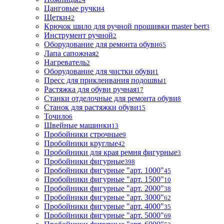
Цанговые ручки
4
Щетки
42
Крючок шило для ручной прошивки master bert
3
Инструмент ручной
2
Оборудование для ремонта обуви
65
Лапа сапожная
2
Нагреватель
2
Оборудование для чистки обуви
1
Пресс для приклеивания подошвы
1
Растяжка для обуви ручная
17
Станки отделочные для ремонта обуви
8
Станок для растяжки обуви
15
Точило
6
Швейные машинки
13
Пробойники строчные
9
Пробойники круглые
42
Пробойники для края ремня фигурные
3
Пробойники фигурные
398
Пробойники фигурные "арт. 1000"
45
Пробойники фигурные "арт. 1500"
10
Пробойники фигурные "арт. 2000"
38
Пробойники фигурные "арт. 3000"
62
Пробойники фигурные "арт. 4000"
35
Пробойники фигурные "арт. 5000"
69