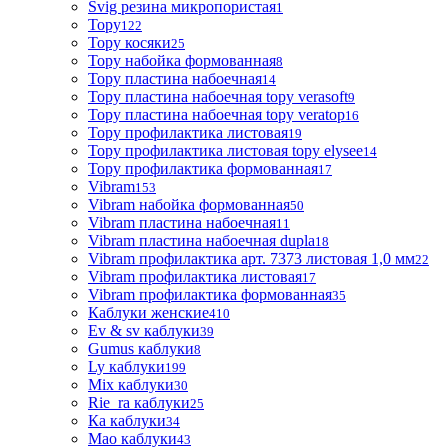
Svig резина микропористая
1
Topy
122
Topy косяки
25
Topy набойка формованная
8
Topy пластина набоечная
14
Topy пластина набоечная topy verasoft
9
Topy пластина набоечная topy veratop
16
Topy профилактика листовая
19
Topy профилактика листовая topy elysee
14
Topy профилактика формованная
17
Vibram
153
Vibram набойка формованная
50
Vibram пластина набоечная
11
Vibram пластина набоечная dupla
18
Vibram профилактика арт. 7373 листовая 1,0 мм
22
Vibram профилактика листовая
17
Vibram профилактика формованная
35
Каблуки женские
410
Ev & sv каблуки
39
Gumus каблуки
8
Ly каблуки
199
Mix каблуки
30
Rie_ra каблуки
25
Ка каблуки
34
Мао каблуки
43