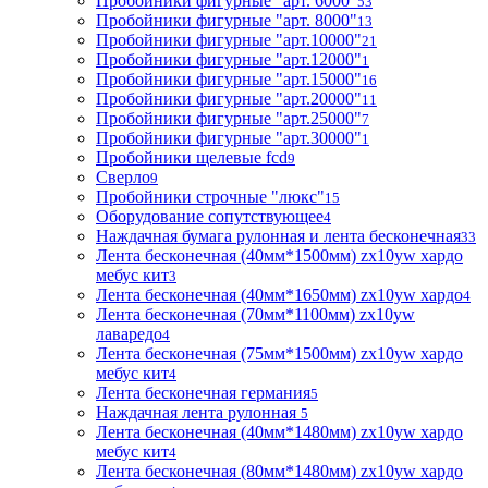
Пробойники фигурные "арт. 6000"
53
Пробойники фигурные "арт. 8000"
13
Пробойники фигурные "арт.10000"
21
Пробойники фигурные "арт.12000"
1
Пробойники фигурные "арт.15000"
16
Пробойники фигурные "арт.20000"
11
Пробойники фигурные "арт.25000"
7
Пробойники фигурные "арт.30000"
1
Пробойники щелевые fcd
9
Сверло
9
Пробойники строчные "люкс"
15
Оборудование сопутствующее
4
Наждачная бумага рулонная и лента бесконечная
33
Лента бесконечная (40мм*1500мм) zx10yw хардо
мебус кит
3
Лента бесконечная (40мм*1650мм) zx10yw хардо
4
Лента бесконечная (70мм*1100мм) zx10yw
лаваредо
4
Лента бесконечная (75мм*1500мм) zx10yw хардо
мебус кит
4
Лента бесконечная германия
5
Наждачная лента рулонная
5
Лента бесконечная (40мм*1480мм) zx10yw хардо
мебус кит
4
Лента бесконечная (80мм*1480мм) zx10yw хардо