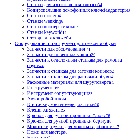
Станки для изготовления ключей
34
Копировальщик домофонных ключей,адаптеры
8
Станки modern
4
Станки wenxing
6
Станки кооперативные
5
Станки keyworld
11
Стенды для ключей
9
Оборудование и инструмент для ремонта обуви
Запчасти для оборудования
71
Запчасти для швейных машин
20
Запчасти к отделочным станкам для ремонта
обуви
44
Запчасти к станкам для заточки коньков
2
Запчасти к станкам для растяжки обуви
4
Расходные материалы для шуруповерта
1
Инструмент
166
Инструмент сопутствующий
22
Автопробойники
4
Кисточки, контейнеры, ластики
20
Клещи затяжные
6
Крючок для ручной прошивки "люкс"
8
Крючок для ручной прошивки бертаун
8
Молотоки, ручки для молотков,добойник
17
Ножи для мастера
8
Ножницы
24