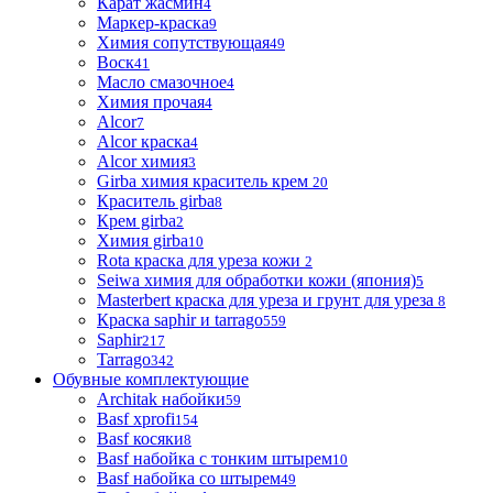
Карат жасмин
4
Маркер-краска
9
Химия сопутствующая
49
Воск
41
Масло смазочное
4
Химия прочая
4
Alcor
7
Alcor краска
4
Alcor химия
3
Girba химия краситель крем
20
Краситель girba
8
Крем girba
2
Химия girba
10
Rota краска для уреза кожи
2
Seiwa химия для обработки кожи (япония)
5
Masterbert краска для уреза и грунт для уреза
8
Краска saphir и tarrago
559
Saphir
217
Tarrago
342
Обувные комплектующие
Architak набойки
59
Basf xprofi
154
Basf косяки
8
Basf набойка с тонким штырем
10
Basf набойка со штырем
49