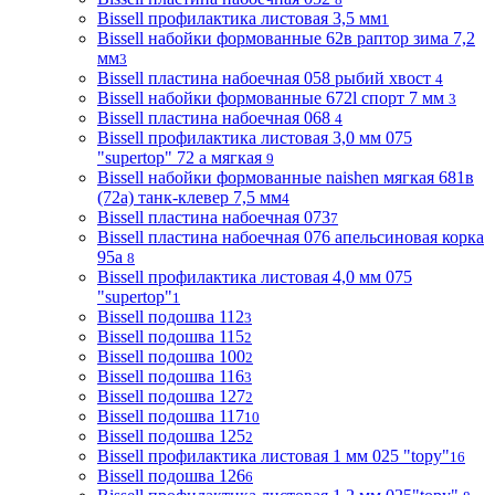
Bissell профилактика листовая 3,5 мм
1
Bissell набойки формованные 62в раптор зима 7,2
мм
3
Bissell пластина набоечная 058 рыбий хвост
4
Bissell набойки формованные 672l спорт 7 мм
3
Bissell пластина набоечная 068
4
Bissell профилактика листовая 3,0 мм 075
"supertop" 72 а мягкая
9
Bissell набойки формованные naishen мягкая 681в
(72a) танк-клевер 7,5 мм
4
Bissell пластина набоечная 073
7
Bissell пластина набоечная 076 апельсиновая корка
95а
8
Bissell профилактика листовая 4,0 мм 075
"supertop"
1
Bissell подошва 112
3
Bissell подошва 115
2
Bissell подошва 100
2
Bissell подошва 116
3
Bissell подошва 127
2
Bissell подошва 117
10
Bissell подошва 125
2
Bissell профилактика листовая 1 мм 025 "topy"
16
Bissell подошва 126
6