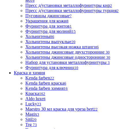
м6
16
Пресс д/установки металлофурнитуры кнр
2
Пресс д/установки металлофурнитуры турция
2
Пуговицы джинсовые
7
Украшения для кожи
8
Фурнитура для зонтов
1
Фурнитура для молний
15
Хольнитены
86
Хольнитены выпуклые
20
Хольнитены высокая ножка штанги
6
Хольнитены джинсовые двухсторонние
30
Хольнитены джинсовые односторонние
30
Набор для установки металлофурнитуры
3
Фурнитура для ключниц
10
Краска и химия
Kenda farben
22
Kenda farben краска
6
Kenda farben химия
16
Краска
162
Aldo luxe
8
Lucky
23
Maestro 30 мл краска для уреза bert
22
Magix
3
Sitil
20
Trg
73