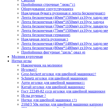
Сверло
9
Пробойники строчные "люкс"
15
Оборудование сопутствующее
4
Наждачная бумага рулонная и лента бесконечная
33
Лента бесконечная (40мм*1500мм) zx10yw хардо ме
Лента бесконечная (40мм*1650мм) zx10yw хардо
4
Лента бесконечная (70мм*1100мм) zx10yw лаваредо
Лента бесконечная (75мм*1500мм) zx10yw хардо ме
Лента бесконечная германия
5
Наждачная лента рулонная
5
Лента бесконечная (40мм*1480мм) zx10yw хардо ме
Лента бесконечная (80мм*1480мм) zx10yw хардо ме
Пробойники фигурные "щель" овал
46
Молния курточная
Нитки иглы
Наконечник на молнию
4
Иголки
57
Groz-beckert иголки для швейной машинки
27
Schmetz иголки для швейной машинки
6
Арти иголки для швейной машинки
11
Китай иголки для швейной машинки
2
Гост 22249-82 ссср иголки для швейной машинки
4
Иглы ручные
7
Нитки для швейной машинки
173
210d/3 50к нитки для швейной машинки капрон
4