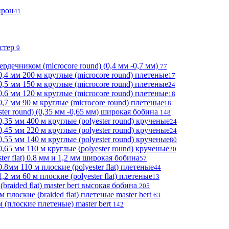
прон
41
эстер
9
ердечником (microcore round) (0,4 мм -0,7 мм)
77
,4 мм 200 м круглые (microcore round) плетеные
17
,5 мм 150 м круглые (microcore round) плетеные
24
,6 мм 120 м круглые (microcore round) плетеные
18
,7 мм 90 м круглые (microcore round) плетеные
18
ter round) (0,35 мм -0,65 мм) широкая бобина
148
,35 мм 400 м круглые (polyester round) крученые
24
,45 мм 220 м круглые (polyester round) крученые
24
,55 мм 140 м круглые (polyester round) крученые
80
65 мм 110 м круглые (polyester round) крученые
20
er flat) 0.8 мм и 1,2 мм широкая бобина
57
8мм 110 м плоские (polyester flat) плетеные
44
2 мм 60 м плоские (polyester flat) плетеные
13
braided flat) master bert высокая бобина
205
лоские (braided flat) плетеные master bert
63
(плоские плетеные) master bert
142