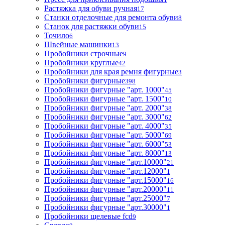
Растяжка для обуви ручная
17
Станки отделочные для ремонта обуви
8
Станок для растяжки обуви
15
Точило
6
Швейные машинки
13
Пробойники строчные
9
Пробойники круглые
42
Пробойники для края ремня фигурные
3
Пробойники фигурные
398
Пробойники фигурные "арт. 1000"
45
Пробойники фигурные "арт. 1500"
10
Пробойники фигурные "арт. 2000"
38
Пробойники фигурные "арт. 3000"
62
Пробойники фигурные "арт. 4000"
35
Пробойники фигурные "арт. 5000"
69
Пробойники фигурные "арт. 6000"
53
Пробойники фигурные "арт. 8000"
13
Пробойники фигурные "арт.10000"
21
Пробойники фигурные "арт.12000"
1
Пробойники фигурные "арт.15000"
16
Пробойники фигурные "арт.20000"
11
Пробойники фигурные "арт.25000"
7
Пробойники фигурные "арт.30000"
1
Пробойники щелевые fcd
9