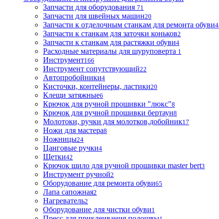
Запчасти для оборудования
71
Запчасти для швейных машин
20
Запчасти к отделочным станкам для ремонта обуви
4
Запчасти к станкам для заточки коньков
2
Запчасти к станкам для растяжки обуви
4
Расходные материалы для шуруповерта
1
Инструмент
166
Инструмент сопутствующий
22
Автопробойники
4
Кисточки, контейнеры, ластики
20
Клещи затяжные
6
Крючок для ручной прошивки "люкс"
8
Крючок для ручной прошивки бертаун
8
Молотоки, ручки для молотков,добойник
17
Ножи для мастера
8
Ножницы
24
Цанговые ручки
4
Щетки
42
Крючок шило для ручной прошивки master bert
3
Инструмент ручной
2
Оборудование для ремонта обуви
65
Лапа сапожная
2
Нагреватель
2
Оборудование для чистки обуви
1
Пресс для приклеивания подошвы
1