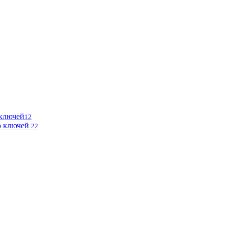
 ключей
12
ю ключей
22