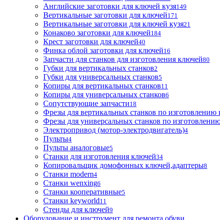
Английские заготовки для ключей кузя
149
Вертикальные заготовки для ключей
171
Вертикальные заготовки для ключей кузя
21
Конаково заготовки для ключей
184
Крест заготовки для ключей
40
Финка облой заготовки для ключей
16
Запчасти для станков для изготовления ключей
80
Губки для вертикальных станков
2
Губки для универсальных станков
5
Копиры для вертикальных станков
11
Копиры для универсальных станков
6
Сопутствующие запчасти
18
Фрезы для вертикальных станков по изготовлению
Фрезы для универсальных станков по изготовлени
Электропривод (мотор-электродвигатель)
4
Пульты
4
Пульты аналоговые
5
Станки для изготовления ключей
34
Копировальщик домофонных ключей,адаптеры
8
Станки modern
4
Станки wenxing
6
Станки кооперативные
5
Станки keyworld
11
Стенды для ключей
9
Оборудование и инструмент для ремонта обуви