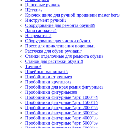
Цанговые ручки
4
Щетки
42
Крючок шило для ручной прошивки master bert
3
Инструмент ручной
2
Оборудование для ремонта обуви
65
Лапа сапожная
2
Нагреватель
2
Оборудование для чистки обуви
1
Пресс для приклеивания подошвы
1
Растяжка для обуви ручная
17
Станки отделочные для ремонта обуви
8
Станок для растяжки обуви
15
Точило
6
Швейные машинки
13
Пробойники строчные
9
Пробойники круглые
42
Пробойники для края ремня фигурные
3
Пробойники фигурные
398
Пробойники фигурные "арт. 1000"
45
Пробойники фигурные "арт. 1500"
10
Пробойники фигурные "арт. 2000"
38
Пробойники фигурные "арт. 3000"
62
Пробойники фигурные "арт. 4000"
35
Пробойники фигурные "арт. 5000"
69