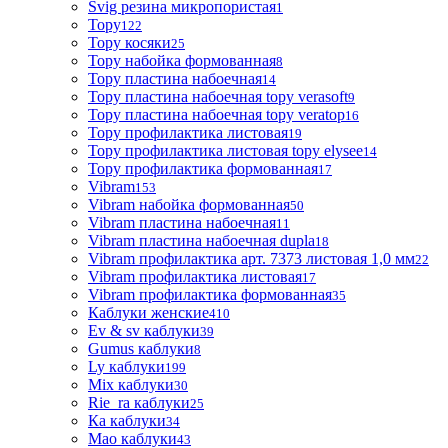
Svig резина микропористая
1
Topy
122
Topy косяки
25
Topy набойка формованная
8
Topy пластина набоечная
14
Topy пластина набоечная topy verasoft
9
Topy пластина набоечная topy veratop
16
Topy профилактика листовая
19
Topy профилактика листовая topy elysee
14
Topy профилактика формованная
17
Vibram
153
Vibram набойка формованная
50
Vibram пластина набоечная
11
Vibram пластина набоечная dupla
18
Vibram профилактика арт. 7373 листовая 1,0 мм
22
Vibram профилактика листовая
17
Vibram профилактика формованная
35
Каблуки женские
410
Ev & sv каблуки
39
Gumus каблуки
8
Ly каблуки
199
Mix каблуки
30
Rie_ra каблуки
25
Ка каблуки
34
Мао каблуки
43