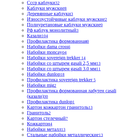
Ссср каблуки
32
Каблуки мужские
8
Деревянные каблуки
3
Износоустойчивые каблуки мужские
2
Полиуретановые каблуки мужские
0
Рф каблук монолитный
3
Казали
104
Профилактика формованная
0
Набойки dama cross
6
Набойки moncayo
4
Набойки sovereign trekker
14
Набойки со штырем gasali 2,5 мм
13
Набойки со штырем gasali 3.0 мм
11
Набойки dunlop
18
Профилактика sovereign trekker
5
Набойки mig
2
Профилактика формованная лабутен casali
(казали)
30
Профилактика dunlop
1
Картон кожкартон гранитоль
13
Гранитоль
2
Картон стелечный
7
Кожкартон
4
Набойки металл
13
Стальные набойки металлические
13