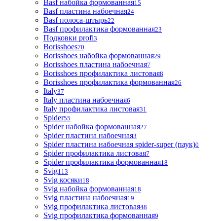
Basf набойка формованная
15
Basf пластина набоечная
24
Basf полоса-штырь
22
Basf профилактика формованная
23
Подковки profi
3
Borisshoes
70
Borisshoes набойка формованная
29
Borisshoes пластина набоечная
7
Borisshoes профилактика листовая
8
Borisshoes профилактика формованная
26
Italy
37
Italy пластина набоечная
6
Italy профилактика листовая
31
Spider
55
Spider набойка формованная
27
Spider пластина набоечная
3
Spider пластина набоечная spider-super (паук)
0
Spider профилактика листовая
7
Spider профилактика формованная
18
Svig
113
Svig косяки
18
Svig набойка формованная
18
Svig пластина набоечная
19
Svig профилактика листовая
48
Svig профилактика формованная
9