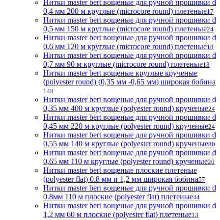
Нитки master bert вощеные для ручной прошивки d
0,4 мм 200 м круглые (microcore round) плетеные
17
Нитки master bert вощеные для ручной прошивки d
0,5 мм 150 м круглые (microcore round) плетеные
24
Нитки master bert вощеные для ручной прошивки d
0,6 мм 120 м круглые (microcore round) плетеные
18
Нитки master bert вощеные для ручной прошивки d
0,7 мм 90 м круглые (microcore round) плетеные
18
Нитки master bert вощеные круглые крученые
(polyester round) (0,35 мм -0,65 мм) широкая бобина
148
Нитки master bert вощеные для ручной прошивки d
0,35 мм 400 м круглые (polyester round) крученые
24
Нитки master bert вощеные для ручной прошивки d
0,45 мм 220 м круглые (polyester round) крученые
24
Нитки master bert вощеные для ручной прошивки d
0,55 мм 140 м круглые (polyester round) крученые
80
Нитки master bert вощеные для ручной прошивки d
0,65 мм 110 м круглые (polyester round) крученые
20
Нитки master bert вощеные плоские плетеные
(polyester flat) 0.8 мм и 1,2 мм широкая бобина
57
Нитки master bert вощеные для ручной прошивки d
0.8мм 110 м плоские (polyester flat) плетеные
44
Нитки master bert вощеные для ручной прошивки d
1,2 мм 60 м плоские (polyester flat) плетеные
13