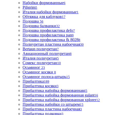
Набойки формованные
6
Piligrim
5
Италия набойки формованные
1
Обтяжка для каблуков
17
Подошва
56
Подошва балванки
32
Подошва профилактика defo
7
Подошва профилактика pan
9
Подошва профилактика fk 8028
8
Полиуретан пластина набоечная
30
Bertaun полиуретан
7
Авиационный полиуретан
8
Италия полиуретан
5
Сомекс полиуретан
10
Осьминог
23
Осьминог косяки
8
Осьминог полоса-штырь
15
Прибалтика
189
Прибалтика косяки
3
Прибалтика набойка формованная
45
Прибалтика набойка формованная galant
16
Прибалтика набойка формованная xplorer
12
Прибалтика набойки со штырем
15
Прибалтика пластина набоечная
3
Прибалтика подковки
3