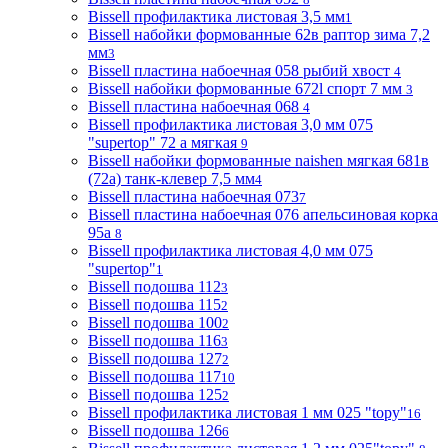
Bissell профилактика листовая 3,5 мм
1
Bissell набойки формованные 62в раптор зима 7,2
мм
3
Bissell пластина набоечная 058 рыбий хвост
4
Bissell набойки формованные 672l спорт 7 мм
3
Bissell пластина набоечная 068
4
Bissell профилактика листовая 3,0 мм 075
"supertop" 72 а мягкая
9
Bissell набойки формованные naishen мягкая 681в
(72a) танк-клевер 7,5 мм
4
Bissell пластина набоечная 073
7
Bissell пластина набоечная 076 апельсиновая корка
95а
8
Bissell профилактика листовая 4,0 мм 075
"supertop"
1
Bissell подошва 112
3
Bissell подошва 115
2
Bissell подошва 100
2
Bissell подошва 116
3
Bissell подошва 127
2
Bissell подошва 117
10
Bissell подошва 125
2
Bissell профилактика листовая 1 мм 025 "topy"
16
Bissell подошва 126
6