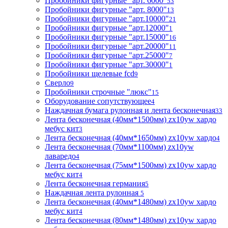
Пробойники фигурные "арт. 6000"
53
Пробойники фигурные "арт. 8000"
13
Пробойники фигурные "арт.10000"
21
Пробойники фигурные "арт.12000"
1
Пробойники фигурные "арт.15000"
16
Пробойники фигурные "арт.20000"
11
Пробойники фигурные "арт.25000"
7
Пробойники фигурные "арт.30000"
1
Пробойники щелевые fcd
9
Сверло
9
Пробойники строчные "люкс"
15
Оборудование сопутствующее
4
Наждачная бумага рулонная и лента бесконечная
33
Лента бесконечная (40мм*1500мм) zx10yw хардо
мебус кит
3
Лента бесконечная (40мм*1650мм) zx10yw хардо
4
Лента бесконечная (70мм*1100мм) zx10yw
лаваредо
4
Лента бесконечная (75мм*1500мм) zx10yw хардо
мебус кит
4
Лента бесконечная германия
5
Наждачная лента рулонная
5
Лента бесконечная (40мм*1480мм) zx10yw хардо
мебус кит
4
Лента бесконечная (80мм*1480мм) zx10yw хардо