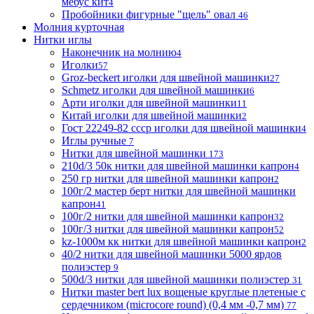
мебус кит
4
Пробойники фигурные "щель" овал
46
Молния курточная
Нитки иглы
Наконечник на молнию
4
Иголки
57
Groz-beckert иголки для швейной машинки
27
Schmetz иголки для швейной машинки
6
Арти иголки для швейной машинки
11
Китай иголки для швейной машинки
2
Гост 22249-82 ссср иголки для швейной машинки
4
Иглы ручные
7
Нитки для швейной машинки
173
210d/3 50к нитки для швейной машинки капрон
4
250 гр нитки для швейной машинки капрон
2
100г/2 мастер берт нитки для швейной машинки
капрон
41
100г/2 нитки для швейной машинки капрон
32
100г/3 нитки для швейной машинки капрон
52
kz-1000м кк нитки для швейной машинки капрон
2
40/2 нитки для швейной машинки 5000 ярдов
полиэстер
9
500d/3 нитки для швейной машинки полиэстер
31
Нитки master bert lux вощеные круглые плетеные с
сердечником (microcore round) (0,4 мм -0,7 мм)
77