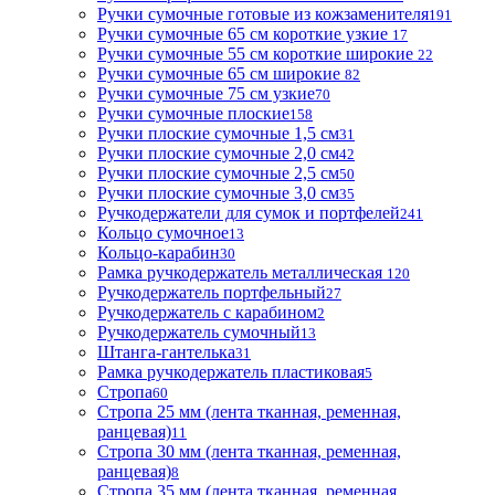
Ручки сумочные готовые из кожзаменителя
191
Ручки сумочные 65 см короткие узкие
17
Ручки сумочные 55 см короткие широкие
22
Ручки сумочные 65 см широкие
82
Ручки сумочные 75 см узкие
70
Ручки сумочные плоские
158
Ручки плоские сумочные 1,5 см
31
Ручки плоские сумочные 2,0 см
42
Ручки плоские сумочные 2,5 см
50
Ручки плоские сумочные 3,0 см
35
Ручкодержатели для сумок и портфелей
241
Кольцо сумочное
13
Кольцо-карабин
30
Рамка ручкодержатель металлическая
120
Ручкодержатель портфельный
27
Ручкодержатель с карабином
2
Ручкодержатель сумочный
13
Штанга-гантелька
31
Рамка ручкодержатель пластиковая
5
Стропа
60
Стропа 25 мм (лента тканная, ременная,
ранцевая)
11
Стропа 30 мм (лента тканная, ременная,
ранцевая)
8
Стропа 35 мм (лента тканная, ременная,