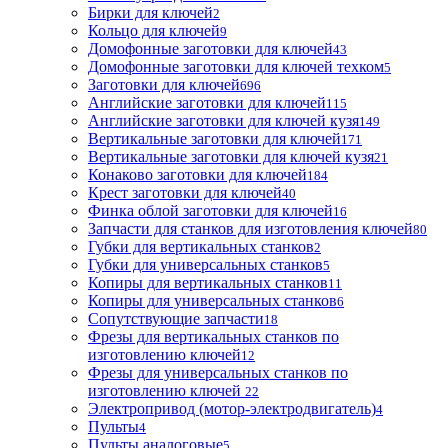
Бирки для ключей
2
Кольцо для ключей
9
Домофонные заготовки для ключей
43
Домофонные заготовки для ключей техком
5
Заготовки для ключей
696
Английские заготовки для ключей
115
Английские заготовки для ключей кузя
149
Вертикальные заготовки для ключей
171
Вертикальные заготовки для ключей кузя
21
Конаково заготовки для ключей
184
Крест заготовки для ключей
40
Финка облой заготовки для ключей
16
Запчасти для станков для изготовления ключей
80
Губки для вертикальных станков
2
Губки для универсальных станков
5
Копиры для вертикальных станков
11
Копиры для универсальных станков
6
Сопутствующие запчасти
18
Фрезы для вертикальных станков по
изготовлению ключей
12
Фрезы для универсальных станков по
изготовлению ключей
22
Электропривод (мотор-электродвигатель)
4
Пульты
4
Пульты аналоговые
5