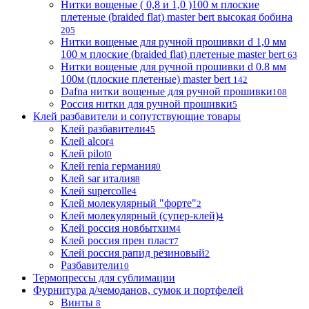
Нитки вощеные ( 0,8 и 1,0 )100 м плоские
плетеные (braided flat) master bert высокая бобина
205
Нитки вощеные для ручной прошивки d 1,0 мм
100 м плоские (braided flat) плетеные master bert
63
Нитки вощеные для ручной прошивки d 0.8 мм
100м (плоские плетеные) master bert
142
Dafna нитки вощеные для ручной прошивки
108
Россия нитки для ручной прошивки
5
Клей разбавители и сопутствующие товары
Клей разбавители
45
Клей alcor
4
Клей pilot
0
Клей renia германия
0
Клей sar италия
8
Клей supercolle
4
Клей молекулярный "форте"
2
Клей молекулярный (супер-клей)
4
Клей россия новбытхим
4
Клей россия прен пласт
7
Клей россия рапид резиновый
2
Разбавители
10
Термопрессы для сублимации
Фурнитура д/чемоданов, сумок и портфелей
Винты
8