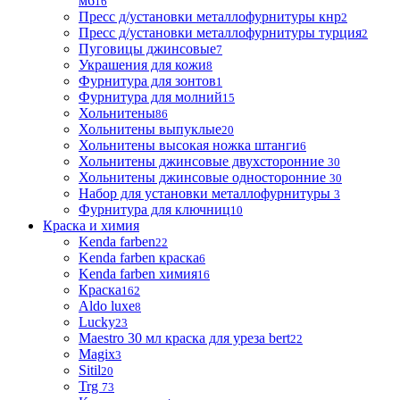
м6
16
Пресс д/установки металлофурнитуры кнр
2
Пресс д/установки металлофурнитуры турция
2
Пуговицы джинсовые
7
Украшения для кожи
8
Фурнитура для зонтов
1
Фурнитура для молний
15
Хольнитены
86
Хольнитены выпуклые
20
Хольнитены высокая ножка штанги
6
Хольнитены джинсовые двухсторонние
30
Хольнитены джинсовые односторонние
30
Набор для установки металлофурнитуры
3
Фурнитура для ключниц
10
Краска и химия
Kenda farben
22
Kenda farben краска
6
Kenda farben химия
16
Краска
162
Aldo luxe
8
Lucky
23
Maestro 30 мл краска для уреза bert
22
Magix
3
Sitil
20
Trg
73