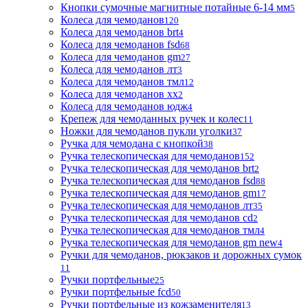
Кнопки сумочные магнитные потайные 6-14 мм
5
Колеса для чемоданов
120
Колеса для чемоданов brt
4
Колеса для чемоданов fsd
68
Колеса для чемоданов gm
27
Колеса для чемоданов лт
3
Колеса для чемоданов тмл
12
Колеса для чемоданов хх
2
Колеса для чемоданов юдж
4
Крепеж для чемоданных ручек и колес
11
Ножки для чемоданов пукли уголки
37
Ручка для чемодана с кнопкой
38
Ручка телескопическая для чемоданов
152
Ручка телескопическая для чемоданов brt
2
Ручка телескопическая для чемоданов fsd
88
Ручка телескопическая для чемоданов gm
17
Ручка телескопическая для чемоданов лт
35
Ручка телескопическая для чемоданов сd
2
Ручка телескопическая для чемоданов тмл
4
Ручка телескопическая для чемоданов gm new
4
Ручки для чемоданов, рюкзаков и дорожных сумок
11
Ручки портфельные
25
Ручки портфельные fcd
50
Ручки портфельные из кожзаменителя
13