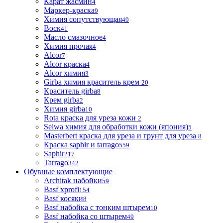
Карат жасмин
4
Маркер-краска
9
Химия сопутствующая
49
Воск
41
Масло смазочное
4
Химия прочая
4
Alcor
7
Alcor краска
4
Alcor химия
3
Girba химия краситель крем
20
Краситель girba
8
Крем girba
2
Химия girba
10
Rota краска для уреза кожи
2
Seiwa химия для обработки кожи (япония)
5
Masterbert краска для уреза и грунт для уреза
8
Краска saphir и tarrago
559
Saphir
217
Tarrago
342
Обувные комплектующие
Architak набойки
59
Basf xprofi
154
Basf косяки
8
Basf набойка с тонким штырем
10
Basf набойка со штырем
49