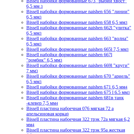
Bissell набойки формованные 673 "рыбий хвост"
6,5 мм
3
Bissell набойки формованные naishen 656 "линии"
6,5 мм
3
Bissell набойки формованные naishen 658 6,5 мм
3
Bissell набойки формованные naishen 662l "улитка"
6,5 мм
3
Bissell набойки формованные naishen 663 "волна"
6,5 мм
3
Bissell набойки формованные naishen 665l 7,5 мм
3
Bissell набойки формованные naishen 667l
"ромбик" 6,5 мм
3
Bissell набойки формованные naishen 669l "круги"
7 мм
3
Bissell набойки формованные naishen 670 "ариель"
6,5 мм
3
Bissell набойки формованные naishen 671 6,5 мм
4
Bissell набойки формованные naishen 675 l 6.5 мм
3
Bissell набойки формованные naishen 681в танк
-клевер 7,5 мм
4
Bissell пластина набоечная 076 мягкая 72 а
апельсиновая корка
9
Bissell пластина набоечная 322 трэк 72а мягкая 6,2
мм
4
Bissell пластина набоечная 322 трэк 95а жесткая