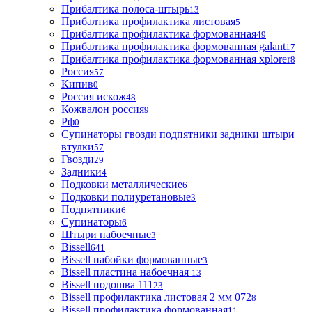
Прибалтика полоса-штырь
13
Прибалтика профилактика листовая
5
Прибалтика профилактика формованная
49
Прибалтика профилактика формованная galant
17
Прибалтика профилактика формованная xplorer
8
Россия
57
Кипив
0
Россия искож
48
Кожвалон россия
9
Рф
0
Супинаторы гвозди подпятники задники штыри
втулки
57
Гвозди
29
Задники
4
Подковки металлические
6
Подковки полиуретановые
3
Подпятники
6
Супинаторы
6
Штыри набоечные
3
Bissell
641
Bissell набойки формованные
3
Bissell пластина набоечная
13
Bissell подошва 111
23
Bissell профилактика листовая 2 мм 072
8
Bissell профилактика формованная
11