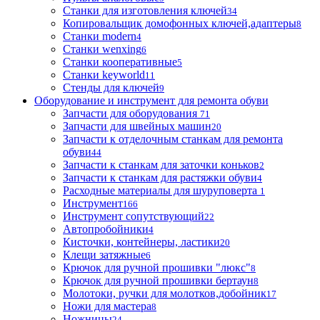
Станки для изготовления ключей
34
Копировальщик домофонных ключей,адаптеры
8
Станки modern
4
Станки wenxing
6
Станки кооперативные
5
Станки keyworld
11
Стенды для ключей
9
Оборудование и инструмент для ремонта обуви
Запчасти для оборудования
71
Запчасти для швейных машин
20
Запчасти к отделочным станкам для ремонта
обуви
44
Запчасти к станкам для заточки коньков
2
Запчасти к станкам для растяжки обуви
4
Расходные материалы для шуруповерта
1
Инструмент
166
Инструмент сопутствующий
22
Автопробойники
4
Кисточки, контейнеры, ластики
20
Клещи затяжные
6
Крючок для ручной прошивки "люкс"
8
Крючок для ручной прошивки бертаун
8
Молотоки, ручки для молотков,добойник
17
Ножи для мастера
8
Ножницы
24