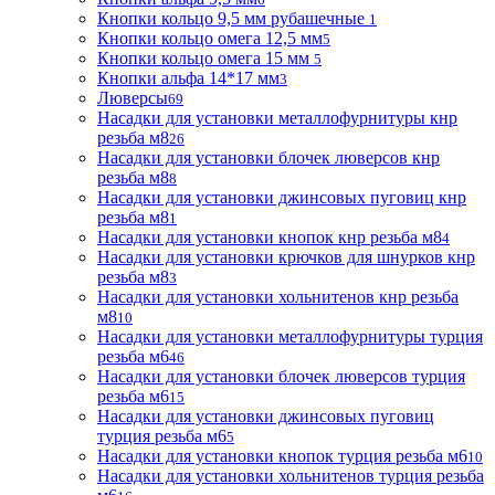
Кнопки кольцо 9,5 мм рубашечные
1
Кнопки кольцо омега 12,5 мм
5
Кнопки кольцо омега 15 мм
5
Кнопки альфа 14*17 мм
3
Люверсы
69
Насадки для установки металлофурнитуры кнр
резьба м8
26
Насадки для установки блочек люверсов кнр
резьба м8
8
Насадки для установки джинсовых пуговиц кнр
резьба м8
1
Насадки для установки кнопок кнр резьба м8
4
Насадки для установки крючков для шнурков кнр
резьба м8
3
Насадки для установки хольнитенов кнр резьба
м8
10
Насадки для установки металлофурнитуры турция
резьба м6
46
Насадки для установки блочек люверсов турция
резьба м6
15
Насадки для установки джинсовых пуговиц
турция резьба м6
5
Насадки для установки кнопок турция резьба м6
10
Насадки для установки хольнитенов турция резьба