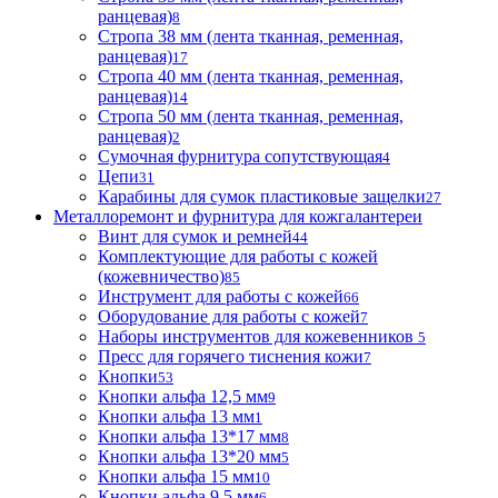
ранцевая)
8
Стропа 38 мм (лента тканная, ременная,
ранцевая)
17
Стропа 40 мм (лента тканная, ременная,
ранцевая)
14
Стропа 50 мм (лента тканная, ременная,
ранцевая)
2
Сумочная фурнитура сопутствующая
4
Цепи
31
Карабины для сумок пластиковые защелки
27
Металлоремонт и фурнитура для кожгалантереи
Винт для сумок и ремней
44
Комплектующие для работы с кожей
(кожевничество)
85
Инструмент для работы с кожей
66
Оборудование для работы с кожей
7
Наборы инструментов для кожевенников
5
Пресс для горячего тиснения кожи
7
Кнопки
53
Кнопки альфа 12,5 мм
9
Кнопки альфа 13 мм
1
Кнопки альфа 13*17 мм
8
Кнопки альфа 13*20 мм
5
Кнопки альфа 15 мм
10
Кнопки альфа 9,5 мм
6