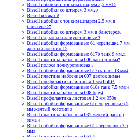
Bissell набойки с тонким штырем 2,5 мм
12
Bissell набойки со штырем 3 мм
20
Bissell косяки
18
Bissell набойки с тонким штырем 2,5 мм в
блистере
27
Bissell набойки со штырем 3 мм в блистере
36
Bissell подковки полиуретановые
3
Bissell набойки формованные 61 черепашка 7 мм
желтый логотип
12
Bissell набойки формованные 617b танк 9 мм
21
Bissell пластина набоечная 006 раптор зима
7
Bissell полоса полиуретановая
3
Bissell набойки формованные 617тк танк 13 мм
4
Bissell пластина набоечная 007 цветок зима
4
Bissell профилактика листовая 1 мм 050
16
Bissell набойки формованные 618s танк 7,5 мм
14
Bissell пластина набоечная 008 topy
4
Bissell профилактика листовая 1,2 мм 050
8
Bissell набойки формованные 61в черепашка 6,5
мм желтый логотип
3
Bissell пластина набоечная 035 мелкий раптор
зима
4
Bissell набойки формованные 61т черепашка 3.5
мм
3
Bissell пластина набоечная 052
8