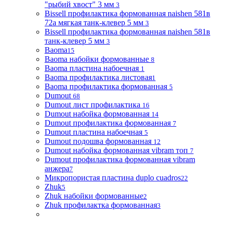
"рыбий хвост" 3 мм
3
Bissell профилактика формованная naishen 581в
72а мягкая танк-клевер 5 мм
3
Bissell профилактика формованная naishen 581в
танк-клевер 5 мм
3
Baoma
15
Baoma набойки формованные
8
Baoma пластина набоечная
1
Baoma профилактика листовая
1
Baoma профилактика формованная
5
Dumout
68
Dumout лист профилактика
16
Dumout набойка формованная
14
Dumout профилактика формованная
7
Dumout пластина набоечная
5
Dumout подошва формованная
12
Dumout набойка формованная vibram топ
7
Dumout профилактика формованная vibram
анжера
7
Микропористая пластина duplo cuadros
22
Zhuk
5
Zhuk набойки формованные
2
Zhuk профилактка формованная
3