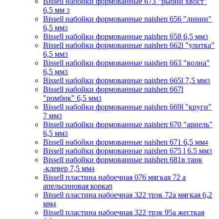
Bissell набойки формованные 673 "рыбий хвост"
6,5 мм
3
Bissell набойки формованные naishen 656 "линии"
6,5 мм
3
Bissell набойки формованные naishen 658 6,5 мм
3
Bissell набойки формованные naishen 662l "улитка"
6,5 мм
3
Bissell набойки формованные naishen 663 "волна"
6,5 мм
3
Bissell набойки формованные naishen 665l 7,5 мм
3
Bissell набойки формованные naishen 667l
"ромбик" 6,5 мм
3
Bissell набойки формованные naishen 669l "круги"
7 мм
3
Bissell набойки формованные naishen 670 "ариель"
6,5 мм
3
Bissell набойки формованные naishen 671 6,5 мм
4
Bissell набойки формованные naishen 675 l 6.5 мм
3
Bissell набойки формованные naishen 681в танк
-клевер 7,5 мм
4
Bissell пластина набоечная 076 мягкая 72 а
апельсиновая корка
9
Bissell пластина набоечная 322 трэк 72а мягкая 6,2
мм
4
Bissell пластина набоечная 322 трэк 95а жесткая