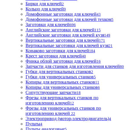
Бирки для ключей
2
Кольцо для ключей
9
Домофонные заготовки для ключей
43
Домофонные заготовки для ключей техком
5
Заготовки для ключей
696
Английские заготовки для ключей
115
Английские заготовки для ключей кузя
149
Вертикальные заготовки для ключей
171
Вертикальные заготовки для ключей кузя
21
Конаково заготовки для ключей
184
Крест заготовки для ключей
40
Финка облой заготовки для ключей
16
Запчасти для станков для изготовления ключей
80
Губки для вертикальных станков
2
Губки для универсальных станков
5
Копиры для вертикальных станков
11
Копиры для универсальных станков
6
Сопутствующие запчасти
18
Фрезы для вертикальных станков по
изготовлению ключей
12
Фрезы для универсальных станков по
изготовлению ключей
22
Электропривод (мотор-электродвигатель)
4
Пульты
4
Пульты аналоговые
5