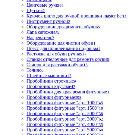
Цанговые ручки
4
Щетки
42
Крючок шило для ручной прошивки master bert
3
Инструмент ручной
2
Оборудование для ремонта обуви
65
Лапа сапожная
2
Нагреватель
2
Оборудование для чистки обуви
1
Пресс для приклеивания подошвы
1
Растяжка для обуви ручная
17
Станки отделочные для ремонта обуви
8
Станок для растяжки обуви
15
Точило
6
Швейные машинки
13
Пробойники строчные
9
Пробойники круглые
42
Пробойники для края ремня фигурные
3
Пробойники фигурные
398
Пробойники фигурные "арт. 1000"
45
Пробойники фигурные "арт. 1500"
10
Пробойники фигурные "арт. 2000"
38
Пробойники фигурные "арт. 3000"
62
Пробойники фигурные "арт. 4000"
35
Пробойники фигурные "арт. 5000"
69