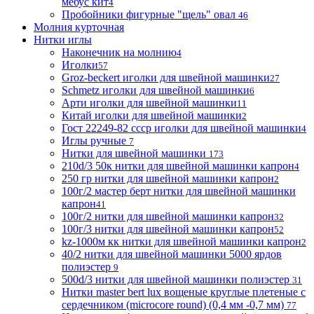
мебус кит
4
Пробойники фигурные "щель" овал
46
Молния курточная
Нитки иглы
Наконечник на молнию
4
Иголки
57
Groz-beckert иголки для швейной машинки
27
Schmetz иголки для швейной машинки
6
Арти иголки для швейной машинки
11
Китай иголки для швейной машинки
2
Гост 22249-82 ссср иголки для швейной машинки
4
Иглы ручные
7
Нитки для швейной машинки
173
210d/3 50к нитки для швейной машинки капрон
4
250 гр нитки для швейной машинки капрон
2
100г/2 мастер берт нитки для швейной машинки
капрон
41
100г/2 нитки для швейной машинки капрон
32
100г/3 нитки для швейной машинки капрон
52
kz-1000м кк нитки для швейной машинки капрон
2
40/2 нитки для швейной машинки 5000 ярдов
полиэстер
9
500d/3 нитки для швейной машинки полиэстер
31
Нитки master bert lux вощеные круглые плетеные с
сердечником (microcore round) (0,4 мм -0,7 мм)
77