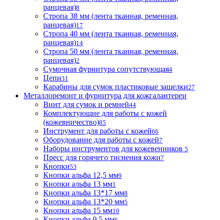
ранцевая)
8
Стропа 38 мм (лента тканная, ременная,
ранцевая)
17
Стропа 40 мм (лента тканная, ременная,
ранцевая)
14
Стропа 50 мм (лента тканная, ременная,
ранцевая)
2
Сумочная фурнитура сопутствующая
4
Цепи
31
Карабины для сумок пластиковые защелки
27
Металлоремонт и фурнитура для кожгалантереи
Винт для сумок и ремней
44
Комплектующие для работы с кожей
(кожевничество)
85
Инструмент для работы с кожей
66
Оборудование для работы с кожей
7
Наборы инструментов для кожевенников
5
Пресс для горячего тиснения кожи
7
Кнопки
53
Кнопки альфа 12,5 мм
9
Кнопки альфа 13 мм
1
Кнопки альфа 13*17 мм
8
Кнопки альфа 13*20 мм
5
Кнопки альфа 15 мм
10
Кнопки альфа 9,5 мм
6