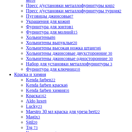
м6
16
Пресс д/установки металлофурнитуры кнр
2
Пресс д/установки металлофурнитуры турция
2
Пуговицы джинсовые
7
Украшения для кожи
8
Фурнитура для зонтов
1
Фурнитура для молний
15
Хольнитены
86
Хольнитены выпуклые
20
Хольнитены высокая ножка штанги
6
Хольнитены джинсовые двухсторонние
30
Хольнитены джинсовые односторонние
30
Набор для установки металлофурнитуры
3
Фурнитура для ключниц
10
Краска и химия
Kenda farben
22
Kenda farben краска
6
Kenda farben химия
16
Краска
162
Aldo luxe
8
Lucky
23
Maestro 30 мл краска для уреза bert
22
Magix
3
Sitil
20
Trg
73