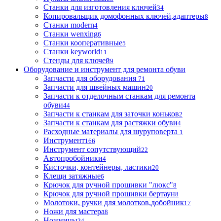
Станки для изготовления ключей
34
Копировальщик домофонных ключей,адаптеры
8
Станки modern
4
Станки wenxing
6
Станки кооперативные
5
Станки keyworld
11
Стенды для ключей
9
Оборудование и инструмент для ремонта обуви
Запчасти для оборудования
71
Запчасти для швейных машин
20
Запчасти к отделочным станкам для ремонта
обуви
44
Запчасти к станкам для заточки коньков
2
Запчасти к станкам для растяжки обуви
4
Расходные материалы для шуруповерта
1
Инструмент
166
Инструмент сопутствующий
22
Автопробойники
4
Кисточки, контейнеры, ластики
20
Клещи затяжные
6
Крючок для ручной прошивки "люкс"
8
Крючок для ручной прошивки бертаун
8
Молотоки, ручки для молотков,добойник
17
Ножи для мастера
8
Ножницы
24