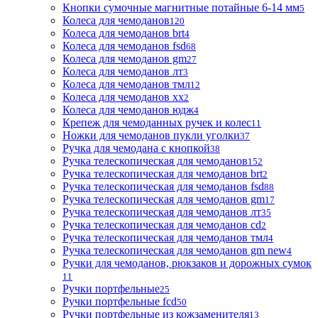
Кнопки сумочные магнитные потайные 6-14 мм
5
Колеса для чемоданов
120
Колеса для чемоданов brt
4
Колеса для чемоданов fsd
68
Колеса для чемоданов gm
27
Колеса для чемоданов лт
3
Колеса для чемоданов тмл
12
Колеса для чемоданов хх
2
Колеса для чемоданов юдж
4
Крепеж для чемоданных ручек и колес
11
Ножки для чемоданов пукли уголки
37
Ручка для чемодана с кнопкой
38
Ручка телескопическая для чемоданов
152
Ручка телескопическая для чемоданов brt
2
Ручка телескопическая для чемоданов fsd
88
Ручка телескопическая для чемоданов gm
17
Ручка телескопическая для чемоданов лт
35
Ручка телескопическая для чемоданов сd
2
Ручка телескопическая для чемоданов тмл
4
Ручка телескопическая для чемоданов gm new
4
Ручки для чемоданов, рюкзаков и дорожных сумок
11
Ручки портфельные
25
Ручки портфельные fcd
50
Ручки портфельные из кожзаменителя
13