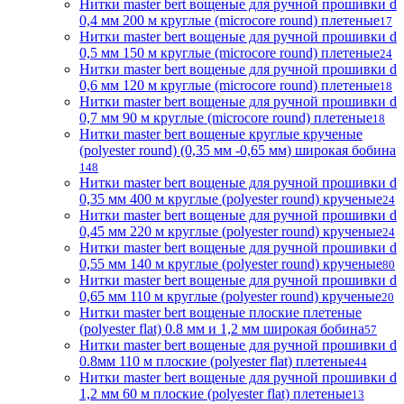
Нитки master bert вощеные для ручной прошивки d
0,4 мм 200 м круглые (microcore round) плетеные
17
Нитки master bert вощеные для ручной прошивки d
0,5 мм 150 м круглые (microcore round) плетеные
24
Нитки master bert вощеные для ручной прошивки d
0,6 мм 120 м круглые (microcore round) плетеные
18
Нитки master bert вощеные для ручной прошивки d
0,7 мм 90 м круглые (microcore round) плетеные
18
Нитки master bert вощеные круглые крученые
(polyester round) (0,35 мм -0,65 мм) широкая бобина
148
Нитки master bert вощеные для ручной прошивки d
0,35 мм 400 м круглые (polyester round) крученые
24
Нитки master bert вощеные для ручной прошивки d
0,45 мм 220 м круглые (polyester round) крученые
24
Нитки master bert вощеные для ручной прошивки d
0,55 мм 140 м круглые (polyester round) крученые
80
Нитки master bert вощеные для ручной прошивки d
0,65 мм 110 м круглые (polyester round) крученые
20
Нитки master bert вощеные плоские плетеные
(polyester flat) 0.8 мм и 1,2 мм широкая бобина
57
Нитки master bert вощеные для ручной прошивки d
0.8мм 110 м плоские (polyester flat) плетеные
44
Нитки master bert вощеные для ручной прошивки d
1,2 мм 60 м плоские (polyester flat) плетеные
13