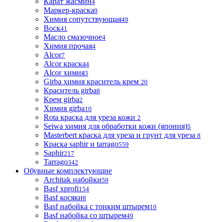
Карат жасмин
4
Маркер-краска
9
Химия сопутствующая
49
Воск
41
Масло смазочное
4
Химия прочая
4
Alcor
7
Alcor краска
4
Alcor химия
3
Girba химия краситель крем
20
Краситель girba
8
Крем girba
2
Химия girba
10
Rota краска для уреза кожи
2
Seiwa химия для обработки кожи (япония)
5
Masterbert краска для уреза и грунт для уреза
8
Краска saphir и tarrago
559
Saphir
217
Tarrago
342
Обувные комплектующие
Architak набойки
59
Basf xprofi
154
Basf косяки
8
Basf набойка с тонким штырем
10
Basf набойка со штырем
49