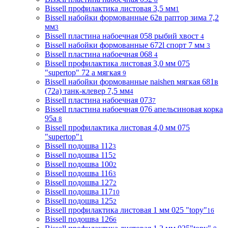
Bissell профилактика листовая 3,5 мм
1
Bissell набойки формованные 62в раптор зима 7,2
мм
3
Bissell пластина набоечная 058 рыбий хвост
4
Bissell набойки формованные 672l спорт 7 мм
3
Bissell пластина набоечная 068
4
Bissell профилактика листовая 3,0 мм 075
"supertop" 72 а мягкая
9
Bissell набойки формованные naishen мягкая 681в
(72a) танк-клевер 7,5 мм
4
Bissell пластина набоечная 073
7
Bissell пластина набоечная 076 апельсиновая корка
95а
8
Bissell профилактика листовая 4,0 мм 075
"supertop"
1
Bissell подошва 112
3
Bissell подошва 115
2
Bissell подошва 100
2
Bissell подошва 116
3
Bissell подошва 127
2
Bissell подошва 117
10
Bissell подошва 125
2
Bissell профилактика листовая 1 мм 025 "topy"
16
Bissell подошва 126
6