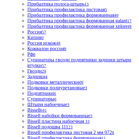
Прибалтика полоса-штырь
13
Прибалтика профилактика листовая
5
Прибалтика профилактика формованная
49
Прибалтика профилактика формованная galant
17
Прибалтика профилактика формованная xplorer
8
Россия
57
Кипив
0
Россия искож
48
Кожвалон россия
9
Рф
0
Супинаторы гвозди подпятники задники штыри
втулки
57
Гвозди
29
Задники
4
Подковки металлические
6
Подковки полиуретановые
3
Подпятники
6
Супинаторы
6
Штыри набоечные
3
Bissell
641
Bissell набойки формованные
3
Bissell пластина набоечная
13
Bissell подошва 111
23
Bissell профилактика листовая 2 мм 072
8
Bissell профилактика формованная
11