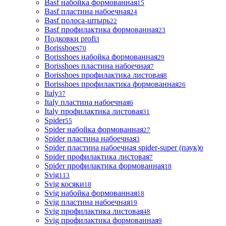
Basf набойка формованная
15
Basf пластина набоечная
24
Basf полоса-штырь
22
Basf профилактика формованная
23
Подковки profi
3
Borisshoes
70
Borisshoes набойка формованная
29
Borisshoes пластина набоечная
7
Borisshoes профилактика листовая
8
Borisshoes профилактика формованная
26
Italy
37
Italy пластина набоечная
6
Italy профилактика листовая
31
Spider
55
Spider набойка формованная
27
Spider пластина набоечная
3
Spider пластина набоечная spider-super (паук)
0
Spider профилактика листовая
7
Spider профилактика формованная
18
Svig
113
Svig косяки
18
Svig набойка формованная
18
Svig пластина набоечная
19
Svig профилактика листовая
48
Svig профилактика формованная
9