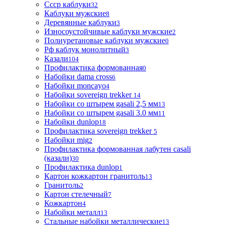
Ссср каблуки
32
Каблуки мужские
8
Деревянные каблуки
3
Износоустойчивые каблуки мужские
2
Полиуретановые каблуки мужские
0
Рф каблук монолитный
3
Казали
104
Профилактика формованная
0
Набойки dama cross
6
Набойки moncayo
4
Набойки sovereign trekker
14
Набойки со штырем gasali 2,5 мм
13
Набойки со штырем gasali 3.0 мм
11
Набойки dunlop
18
Профилактика sovereign trekker
5
Набойки mig
2
Профилактика формованная лабутен casali
(казали)
30
Профилактика dunlop
1
Картон кожкартон гранитоль
13
Гранитоль
2
Картон стелечный
7
Кожкартон
4
Набойки металл
13
Стальные набойки металлические
13