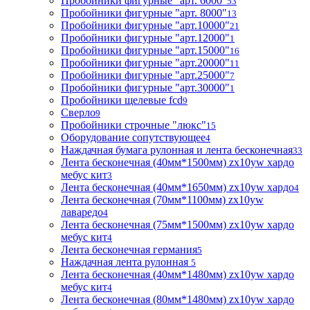
Пробойники фигурные "арт. 6000"
53
Пробойники фигурные "арт. 8000"
13
Пробойники фигурные "арт.10000"
21
Пробойники фигурные "арт.12000"
1
Пробойники фигурные "арт.15000"
16
Пробойники фигурные "арт.20000"
11
Пробойники фигурные "арт.25000"
7
Пробойники фигурные "арт.30000"
1
Пробойники щелевые fcd
9
Сверло
9
Пробойники строчные "люкс"
15
Оборудование сопутствующее
4
Наждачная бумага рулонная и лента бесконечная
33
Лента бесконечная (40мм*1500мм) zx10yw хардо
мебус кит
3
Лента бесконечная (40мм*1650мм) zx10yw хардо
4
Лента бесконечная (70мм*1100мм) zx10yw
лаваредо
4
Лента бесконечная (75мм*1500мм) zx10yw хардо
мебус кит
4
Лента бесконечная германия
5
Наждачная лента рулонная
5
Лента бесконечная (40мм*1480мм) zx10yw хардо
мебус кит
4
Лента бесконечная (80мм*1480мм) zx10yw хардо