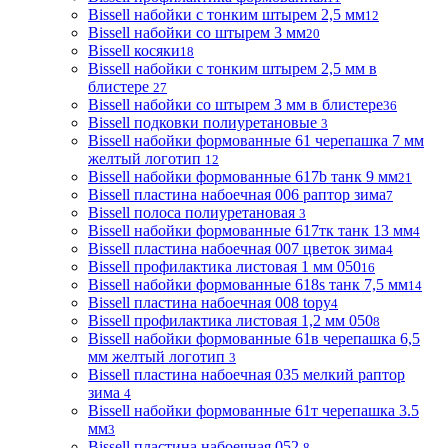
Bissell набойки с тонким штырем 2,5 мм
12
Bissell набойки со штырем 3 мм
20
Bissell косяки
18
Bissell набойки с тонким штырем 2,5 мм в
блистере
27
Bissell набойки со штырем 3 мм в блистере
36
Bissell подковки полиуретановые
3
Bissell набойки формованные 61 черепашка 7 мм
желтый логотип
12
Bissell набойки формованные 617b танк 9 мм
21
Bissell пластина набоечная 006 раптор зима
7
Bissell полоса полиуретановая
3
Bissell набойки формованные 617тк танк 13 мм
4
Bissell пластина набоечная 007 цветок зима
4
Bissell профилактика листовая 1 мм 050
16
Bissell набойки формованные 618s танк 7,5 мм
14
Bissell пластина набоечная 008 topy
4
Bissell профилактика листовая 1,2 мм 050
8
Bissell набойки формованные 61в черепашка 6,5
мм желтый логотип
3
Bissell пластина набоечная 035 мелкий раптор
зима
4
Bissell набойки формованные 61т черепашка 3.5
мм
3
Bissell пластина набоечная 052
8