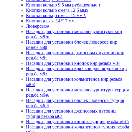
Кнопки кольцо 9,5 мм рубашечные
1
Кнопки кольцо омега 12,5 мм
5
Кнопки кольцо омега 15 мм
5
Кнопки альфа 14*17 мм
3
Люверсы
69
Насадки для установки металлофурнитуры кнр
резьба м8
26
Насадки для установки блочек люверсов кнр
резьба м8
8
Насадки для установки джинсовых пуговиц кнр
резьба м8
1
Насадки для установки кнопок кнр резьба м8
4
Насадки для установки крючков для шнурков кнр
резьба м8
3
Насадки для установки хольнитенов кнр резьба
м8
10
Насадки для установки металлофурнитуры турция
резьба м6
46
Насадки для установки блочек люверсов турция
резьба м6
15
Насадки для установки джинсовых пуговиц
турция резьба м6
5
Насадки для установки кнопок турция резьба м6
10
Насадки для установки хольнитенов турция резьба