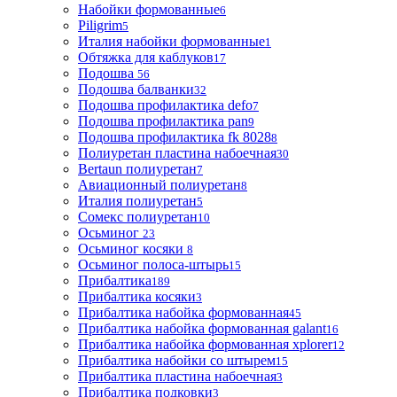
Набойки формованные
6
Piligrim
5
Италия набойки формованные
1
Обтяжка для каблуков
17
Подошва
56
Подошва балванки
32
Подошва профилактика defo
7
Подошва профилактика pan
9
Подошва профилактика fk 8028
8
Полиуретан пластина набоечная
30
Bertaun полиуретан
7
Авиационный полиуретан
8
Италия полиуретан
5
Сомекс полиуретан
10
Осьминог
23
Осьминог косяки
8
Осьминог полоса-штырь
15
Прибалтика
189
Прибалтика косяки
3
Прибалтика набойка формованная
45
Прибалтика набойка формованная galant
16
Прибалтика набойка формованная xplorer
12
Прибалтика набойки со штырем
15
Прибалтика пластина набоечная
3
Прибалтика подковки
3