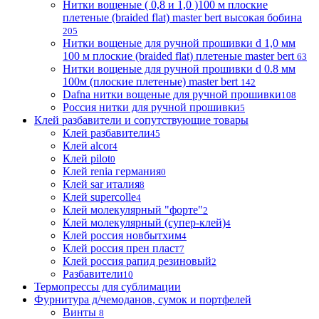
Нитки вощеные ( 0,8 и 1,0 )100 м плоские
плетеные (braided flat) master bert высокая бобина
205
Нитки вощеные для ручной прошивки d 1,0 мм
100 м плоские (braided flat) плетеные master bert
63
Нитки вощеные для ручной прошивки d 0.8 мм
100м (плоские плетеные) master bert
142
Dafna нитки вощеные для ручной прошивки
108
Россия нитки для ручной прошивки
5
Клей разбавители и сопутствующие товары
Клей разбавители
45
Клей alcor
4
Клей pilot
0
Клей renia германия
0
Клей sar италия
8
Клей supercolle
4
Клей молекулярный "форте"
2
Клей молекулярный (супер-клей)
4
Клей россия новбытхим
4
Клей россия прен пласт
7
Клей россия рапид резиновый
2
Разбавители
10
Термопрессы для сублимации
Фурнитура д/чемоданов, сумок и портфелей
Винты
8