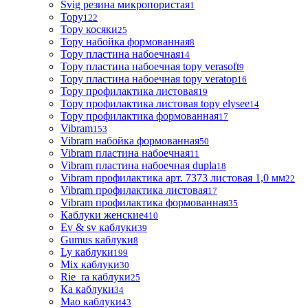
Svig резина микропористая
1
Topy
122
Topy косяки
25
Topy набойка формованная
8
Topy пластина набоечная
14
Topy пластина набоечная topy verasoft
9
Topy пластина набоечная topy veratop
16
Topy профилактика листовая
19
Topy профилактика листовая topy elysee
14
Topy профилактика формованная
17
Vibram
153
Vibram набойка формованная
50
Vibram пластина набоечная
11
Vibram пластина набоечная dupla
18
Vibram профилактика арт. 7373 листовая 1,0 мм
22
Vibram профилактика листовая
17
Vibram профилактика формованная
35
Каблуки женские
410
Ev & sv каблуки
39
Gumus каблуки
8
Ly каблуки
199
Mix каблуки
30
Rie_ra каблуки
25
Ка каблуки
34
Мао каблуки
43