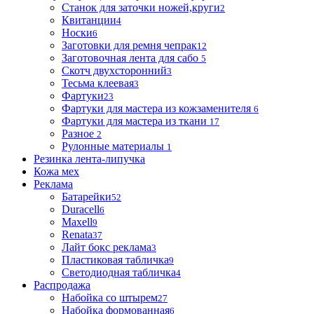
Станок для заточки ножей,круги
2
Квитанции
4
Носки
6
Заготовки для ремня чепрак
12
Заготовочная лента для сабо
5
Скотч двухсторонний
3
Тесьма клеевая
3
Фартуки
23
Фартуки для мастера из кожзаменителя
6
Фартуки для мастера из ткани
17
Разное
2
Рулонные материалы
1
Резинка лента-липучка
Кожа мех
Реклама
Батарейки
52
Duracell
6
Maxell
9
Renata
37
Лайт бокс реклама
3
Пластиковая табличка
9
Светодиодная табличка
4
Распродажа
Набойка со штырем
27
Набойка формованная
6