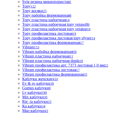
Svig резина микропористая
1
Topy
122
Topy косяки
25
Topy набойка формованная
8
Topy пластина набоечная
14
Topy пластина набоечная topy verasoft
9
Topy пластина набоечная topy veratop
16
Topy профилактика листовая
19
Topy профилактика листовая topy elysee
14
Topy профилактика формованная
17
Vibram
153
Vibram набойка формованная
50
Vibram пластина набоечная
11
Vibram пластина набоечная dupla
18
Vibram профилактика арт. 7373 листовая 1,0 мм
22
Vibram профилактика листовая
17
Vibram профилактика формованная
35
Каблуки женские
410
Ev & sv каблуки
39
Gumus каблуки
8
Ly каблуки
199
Mix каблуки
30
Rie_ra каблуки
25
Ка каблуки
34
Мао каблуки
43