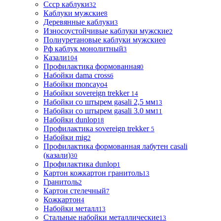
Ссср каблуки
32
Каблуки мужские
8
Деревянные каблуки
3
Износоустойчивые каблуки мужские
2
Полиуретановые каблуки мужские
0
Рф каблук монолитный
3
Казали
104
Профилактика формованная
0
Набойки dama cross
6
Набойки moncayo
4
Набойки sovereign trekker
14
Набойки со штырем gasali 2,5 мм
13
Набойки со штырем gasali 3.0 мм
11
Набойки dunlop
18
Профилактика sovereign trekker
5
Набойки mig
2
Профилактика формованная лабутен casali
(казали)
30
Профилактика dunlop
1
Картон кожкартон гранитоль
13
Гранитоль
2
Картон стелечный
7
Кожкартон
4
Набойки металл
13
Стальные набойки металлические
13