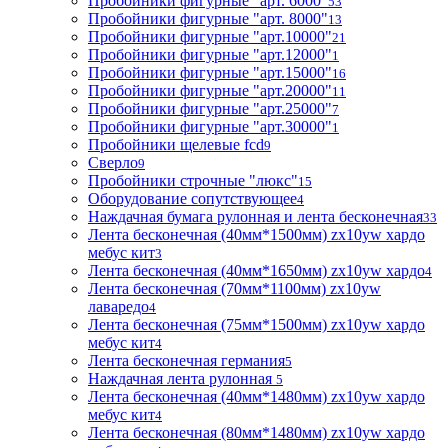
Пробойники фигурные "арт. 6000"
53
Пробойники фигурные "арт. 8000"
13
Пробойники фигурные "арт.10000"
21
Пробойники фигурные "арт.12000"
1
Пробойники фигурные "арт.15000"
16
Пробойники фигурные "арт.20000"
11
Пробойники фигурные "арт.25000"
7
Пробойники фигурные "арт.30000"
1
Пробойники щелевые fcd
9
Сверло
9
Пробойники строчные "люкс"
15
Оборудование сопутствующее
4
Наждачная бумага рулонная и лента бесконечная
33
Лента бесконечная (40мм*1500мм) zx10yw хардо
мебус кит
3
Лента бесконечная (40мм*1650мм) zx10yw хардо
4
Лента бесконечная (70мм*1100мм) zx10yw
лаваредо
4
Лента бесконечная (75мм*1500мм) zx10yw хардо
мебус кит
4
Лента бесконечная германия
5
Наждачная лента рулонная
5
Лента бесконечная (40мм*1480мм) zx10yw хардо
мебус кит
4
Лента бесконечная (80мм*1480мм) zx10yw хардо