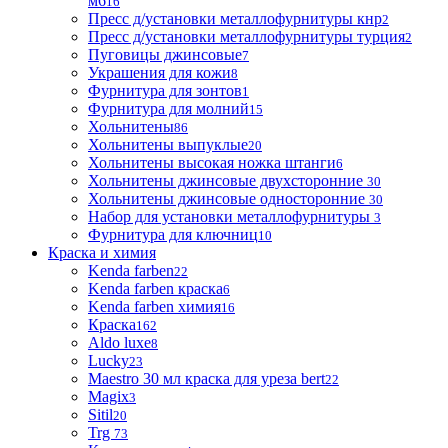
м6
16
Пресс д/установки металлофурнитуры кнр
2
Пресс д/установки металлофурнитуры турция
2
Пуговицы джинсовые
7
Украшения для кожи
8
Фурнитура для зонтов
1
Фурнитура для молний
15
Хольнитены
86
Хольнитены выпуклые
20
Хольнитены высокая ножка штанги
6
Хольнитены джинсовые двухсторонние
30
Хольнитены джинсовые односторонние
30
Набор для установки металлофурнитуры
3
Фурнитура для ключниц
10
Краска и химия
Kenda farben
22
Kenda farben краска
6
Kenda farben химия
16
Краска
162
Aldo luxe
8
Lucky
23
Maestro 30 мл краска для уреза bert
22
Magix
3
Sitil
20
Trg
73