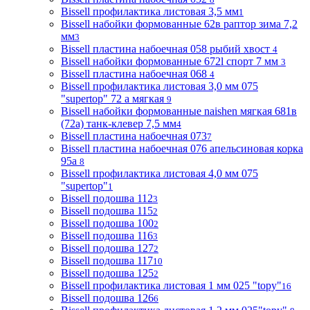
Bissell профилактика листовая 3,5 мм
1
Bissell набойки формованные 62в раптор зима 7,2
мм
3
Bissell пластина набоечная 058 рыбий хвост
4
Bissell набойки формованные 672l спорт 7 мм
3
Bissell пластина набоечная 068
4
Bissell профилактика листовая 3,0 мм 075
"supertop" 72 а мягкая
9
Bissell набойки формованные naishen мягкая 681в
(72a) танк-клевер 7,5 мм
4
Bissell пластина набоечная 073
7
Bissell пластина набоечная 076 апельсиновая корка
95а
8
Bissell профилактика листовая 4,0 мм 075
"supertop"
1
Bissell подошва 112
3
Bissell подошва 115
2
Bissell подошва 100
2
Bissell подошва 116
3
Bissell подошва 127
2
Bissell подошва 117
10
Bissell подошва 125
2
Bissell профилактика листовая 1 мм 025 "topy"
16
Bissell подошва 126
6