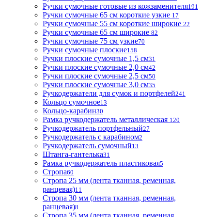
Ручки сумочные готовые из кожзаменителя
191
Ручки сумочные 65 см короткие узкие
17
Ручки сумочные 55 см короткие широкие
22
Ручки сумочные 65 см широкие
82
Ручки сумочные 75 см узкие
70
Ручки сумочные плоские
158
Ручки плоские сумочные 1,5 см
31
Ручки плоские сумочные 2,0 см
42
Ручки плоские сумочные 2,5 см
50
Ручки плоские сумочные 3,0 см
35
Ручкодержатели для сумок и портфелей
241
Кольцо сумочное
13
Кольцо-карабин
30
Рамка ручкодержатель металлическая
120
Ручкодержатель портфельный
27
Ручкодержатель с карабином
2
Ручкодержатель сумочный
13
Штанга-гантелька
31
Рамка ручкодержатель пластиковая
5
Стропа
60
Стропа 25 мм (лента тканная, ременная,
ранцевая)
11
Стропа 30 мм (лента тканная, ременная,
ранцевая)
8
Стропа 35 мм (лента тканная, ременная,