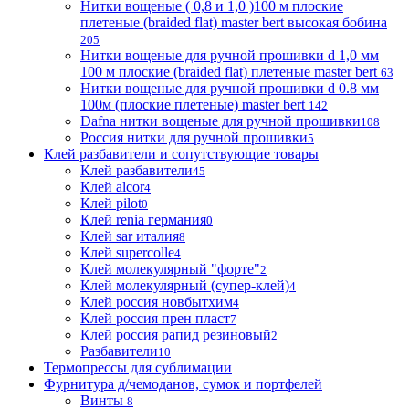
Нитки вощеные ( 0,8 и 1,0 )100 м плоские
плетеные (braided flat) master bert высокая бобина
205
Нитки вощеные для ручной прошивки d 1,0 мм
100 м плоские (braided flat) плетеные master bert
63
Нитки вощеные для ручной прошивки d 0.8 мм
100м (плоские плетеные) master bert
142
Dafna нитки вощеные для ручной прошивки
108
Россия нитки для ручной прошивки
5
Клей разбавители и сопутствующие товары
Клей разбавители
45
Клей alcor
4
Клей pilot
0
Клей renia германия
0
Клей sar италия
8
Клей supercolle
4
Клей молекулярный "форте"
2
Клей молекулярный (супер-клей)
4
Клей россия новбытхим
4
Клей россия прен пласт
7
Клей россия рапид резиновый
2
Разбавители
10
Термопрессы для сублимации
Фурнитура д/чемоданов, сумок и портфелей
Винты
8