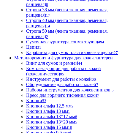
ранцевая)
8
Стропа 38 мм (лента тканная, ременная,
ранцевая)
17
Стропа 40 мм (лента тканная, ременная,
ранцевая)
14
Стропа 50 мм (лента тканная, ременная,
ранцевая)
2
Сумочная фурнитура сопутствующая
4
Цепи
31
Карабины для сумок пластиковые защелки
27
Металлоремонт и фурнитура для кожгалантереи
Винт для сумок и ремней
44
Комплектующие для работы с кожей
(кожевничество)
85
Инструмент для работы с кожей
66
Оборудование для работы с кожей
7
Наборы инструментов для кожевенников
5
Пресс для горячего тиснения кожи
7
Кнопки
53
Кнопки альфа 12,5 мм
9
Кнопки альфа 13 мм
1
Кнопки альфа 13*17 мм
8
Кнопки альфа 13*20 мм
5
Кнопки альфа 15 мм
10
Кнопки альфа 9,5 мм
6