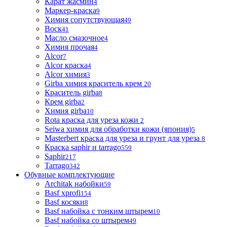
Карат жасмин
4
Маркер-краска
9
Химия сопутствующая
49
Воск
41
Масло смазочное
4
Химия прочая
4
Alcor
7
Alcor краска
4
Alcor химия
3
Girba химия краситель крем
20
Краситель girba
8
Крем girba
2
Химия girba
10
Rota краска для уреза кожи
2
Seiwa химия для обработки кожи (япония)
5
Masterbert краска для уреза и грунт для уреза
8
Краска saphir и tarrago
559
Saphir
217
Tarrago
342
Обувные комплектующие
Architak набойки
59
Basf xprofi
154
Basf косяки
8
Basf набойка с тонким штырем
10
Basf набойка со штырем
49