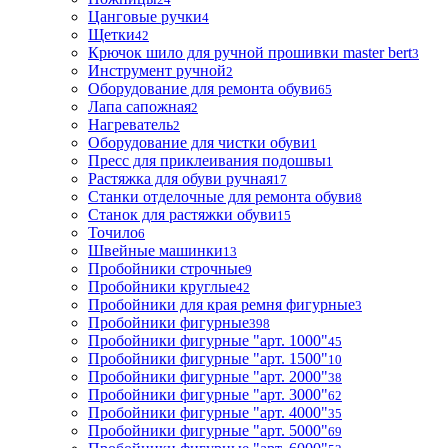
Цанговые ручки
4
Щетки
42
Крючок шило для ручной прошивки master bert
3
Инструмент ручной
2
Оборудование для ремонта обуви
65
Лапа сапожная
2
Нагреватель
2
Оборудование для чистки обуви
1
Пресс для приклеивания подошвы
1
Растяжка для обуви ручная
17
Станки отделочные для ремонта обуви
8
Станок для растяжки обуви
15
Точило
6
Швейные машинки
13
Пробойники строчные
9
Пробойники круглые
42
Пробойники для края ремня фигурные
3
Пробойники фигурные
398
Пробойники фигурные "арт. 1000"
45
Пробойники фигурные "арт. 1500"
10
Пробойники фигурные "арт. 2000"
38
Пробойники фигурные "арт. 3000"
62
Пробойники фигурные "арт. 4000"
35
Пробойники фигурные "арт. 5000"
69