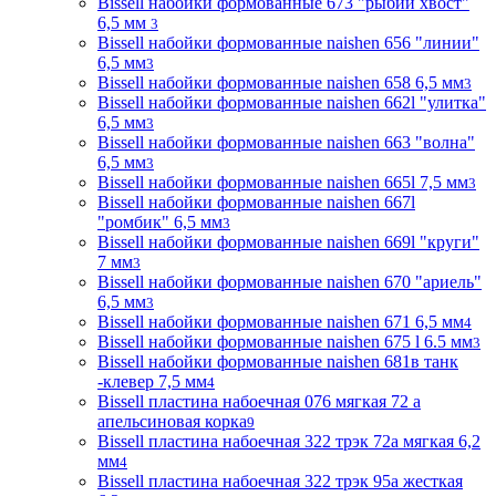
Bissell набойки формованные 673 "рыбий хвост"
6,5 мм
3
Bissell набойки формованные naishen 656 "линии"
6,5 мм
3
Bissell набойки формованные naishen 658 6,5 мм
3
Bissell набойки формованные naishen 662l "улитка"
6,5 мм
3
Bissell набойки формованные naishen 663 "волна"
6,5 мм
3
Bissell набойки формованные naishen 665l 7,5 мм
3
Bissell набойки формованные naishen 667l
"ромбик" 6,5 мм
3
Bissell набойки формованные naishen 669l "круги"
7 мм
3
Bissell набойки формованные naishen 670 "ариель"
6,5 мм
3
Bissell набойки формованные naishen 671 6,5 мм
4
Bissell набойки формованные naishen 675 l 6.5 мм
3
Bissell набойки формованные naishen 681в танк
-клевер 7,5 мм
4
Bissell пластина набоечная 076 мягкая 72 а
апельсиновая корка
9
Bissell пластина набоечная 322 трэк 72а мягкая 6,2
мм
4
Bissell пластина набоечная 322 трэк 95а жесткая