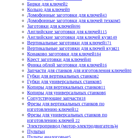
Бирки для ключей
2
Кольцо для ключей
9
Домофонные заготовки для ключей
43
Домофонные заготовки для ключей техком
5
Заготовки для ключей
696
Английские заготовки для ключей
115
Английские заготовки для ключей кузя
149
Вертикальные заготовки для ключей
171
Вертикальные заготовки для ключей кузя
21
Конаково заготовки для ключей
184
Крест заготовки для ключей
40
Финка облой заготовки для ключей
16
Запчасти для станков для изготовления ключей
80
Губки для вертикальных станков
2
Губки для универсальных станков
5
Копиры для вертикальных станков
11
Копиры для универсальных станков
6
Сопутствующие запчасти
18
Фрезы для вертикальных станков по
изготовлению ключей
12
Фрезы для универсальных станков по
изготовлению ключей
22
Электропривод (мотор-электродвигатель)
4
Пульты
4
Пульты аналоговые
5