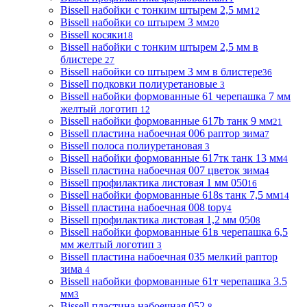
Bissell набойки с тонким штырем 2,5 мм
12
Bissell набойки со штырем 3 мм
20
Bissell косяки
18
Bissell набойки с тонким штырем 2,5 мм в
блистере
27
Bissell набойки со штырем 3 мм в блистере
36
Bissell подковки полиуретановые
3
Bissell набойки формованные 61 черепашка 7 мм
желтый логотип
12
Bissell набойки формованные 617b танк 9 мм
21
Bissell пластина набоечная 006 раптор зима
7
Bissell полоса полиуретановая
3
Bissell набойки формованные 617тк танк 13 мм
4
Bissell пластина набоечная 007 цветок зима
4
Bissell профилактика листовая 1 мм 050
16
Bissell набойки формованные 618s танк 7,5 мм
14
Bissell пластина набоечная 008 topy
4
Bissell профилактика листовая 1,2 мм 050
8
Bissell набойки формованные 61в черепашка 6,5
мм желтый логотип
3
Bissell пластина набоечная 035 мелкий раптор
зима
4
Bissell набойки формованные 61т черепашка 3.5
мм
3
Bissell пластина набоечная 052
8