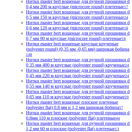
Нитки master bert вощеные для ручной прошивки d
0,4 мм 200 м круглые (microcore round) плетеные
17
Нитки master bert вощеные для ручной прошивки d
0,5 мм 150 м круглые (microcore round) плетеные
24
Нитки master bert вощеные для ручной прошивки d
0,6 мм 120 м круглые (microcore round) плетеные
18
Нитки master bert вощеные для ручной прошивки d
0,7 мм 90 м круглые (microcore round) плетеные
18
Нитки master bert вощеные круглые крученые
(polyester round) (0,35 мм -0,65 мм) широкая бобина
148
Нитки master bert вощеные для ручной прошивки d
0,35 мм 400 м круглые (polyester round) крученые
24
Нитки master bert вощеные для ручной прошивки d
0,45 мм 220 м круглые (polyester round) крученые
24
Нитки master bert вощеные для ручной прошивки d
0,55 мм 140 м круглые (polyester round) крученые
80
Нитки master bert вощеные для ручной прошивки d
0,65 мм 110 м круглые (polyester round) крученые
20
Нитки master bert вощеные плоские плетеные
(polyester flat) 0.8 мм и 1,2 мм широкая бобина
57
Нитки master bert вощеные для ручной прошивки d
0.8мм 110 м плоские (polyester flat) плетеные
44
Нитки master bert вощеные для ручной прошивки d
1,2 мм 60 м плоские (polyester flat) плетеные
13