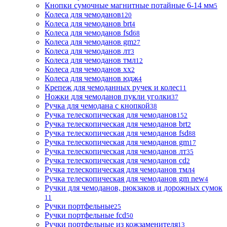
Кнопки сумочные магнитные потайные 6-14 мм
5
Колеса для чемоданов
120
Колеса для чемоданов brt
4
Колеса для чемоданов fsd
68
Колеса для чемоданов gm
27
Колеса для чемоданов лт
3
Колеса для чемоданов тмл
12
Колеса для чемоданов хх
2
Колеса для чемоданов юдж
4
Крепеж для чемоданных ручек и колес
11
Ножки для чемоданов пукли уголки
37
Ручка для чемодана с кнопкой
38
Ручка телескопическая для чемоданов
152
Ручка телескопическая для чемоданов brt
2
Ручка телескопическая для чемоданов fsd
88
Ручка телескопическая для чемоданов gm
17
Ручка телескопическая для чемоданов лт
35
Ручка телескопическая для чемоданов сd
2
Ручка телескопическая для чемоданов тмл
4
Ручка телескопическая для чемоданов gm new
4
Ручки для чемоданов, рюкзаков и дорожных сумок
11
Ручки портфельные
25
Ручки портфельные fcd
50
Ручки портфельные из кожзаменителя
13