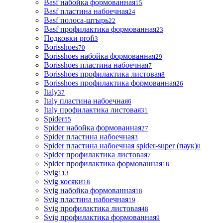
Basf набойка формованная
15
Basf пластина набоечная
24
Basf полоса-штырь
22
Basf профилактика формованная
23
Подковки profi
3
Borisshoes
70
Borisshoes набойка формованная
29
Borisshoes пластина набоечная
7
Borisshoes профилактика листовая
8
Borisshoes профилактика формованная
26
Italy
37
Italy пластина набоечная
6
Italy профилактика листовая
31
Spider
55
Spider набойка формованная
27
Spider пластина набоечная
3
Spider пластина набоечная spider-super (паук)
0
Spider профилактика листовая
7
Spider профилактика формованная
18
Svig
113
Svig косяки
18
Svig набойка формованная
18
Svig пластина набоечная
19
Svig профилактика листовая
48
Svig профилактика формованная
9