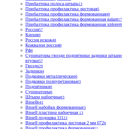
Прибалтика полоса-штырь
13
Прибалтика профилактика листовая
5
Прибалтика профилактика формованная
49
Прибалтика профилактика формованная galant
17
Прибалтика профилактика формованная xplorer
8
Россия
57
Кипив
0
Россия искож
48
Кожвалон россия
9
Рф
0
Супинаторы гвозди подпятники задники штыри
втулки
57
Гвозди
29
Задники
4
Подковки металлические
6
Подковки полиуретановые
3
Подпятники
6
Супинаторы
6
Штыри набоечные
3
Bissell
641
Bissell набойки формованные
3
Bissell пластина набоечная
13
Bissell подошва 111
23
Bissell профилактика листовая 2 мм 072
8
Bissell профилактика формованная
11