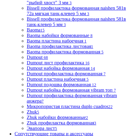
"рыбий хвост" 3 мм
3
Bissell профилактика формованная naishen 581в
72а мягкая танк-клевер 5 мм
3
Bissell профилактика формованная naishen 581в
танк-клевер 5 мм
3
Baoma
15
Baoma набойки формованные
8
Baoma пластина набоечная
1
Baoma профилактика листовая
1
Baoma профилактика формованная
5
Dumout
68
Dumout лист профилактика
16
Dumout набойка формованная
14
Dumout профилактика формованная
7
Dumout пластина набоечная
5
Dumout подошва формованная
12
Dumout набойка формованная vibram топ
7
Dumout профилактика формованная vibram
анжера
7
Микропористая пластина duplo cuadros
22
Zhuk
5
Zhuk набойки формованные
2
Zhuk профилактка формованная
3
Эвапора лист
5
Сопутствующие товары и аксессуары