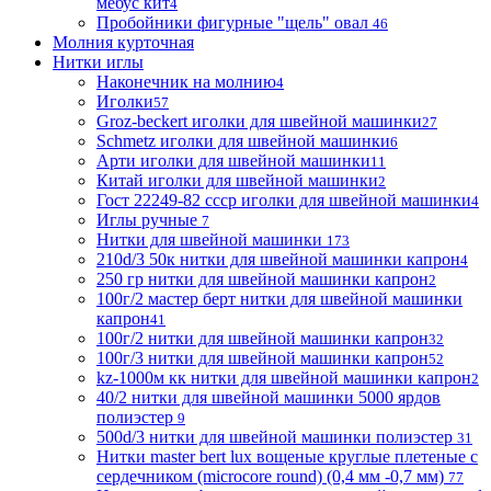
мебус кит
4
Пробойники фигурные "щель" овал
46
Молния курточная
Нитки иглы
Наконечник на молнию
4
Иголки
57
Groz-beckert иголки для швейной машинки
27
Schmetz иголки для швейной машинки
6
Арти иголки для швейной машинки
11
Китай иголки для швейной машинки
2
Гост 22249-82 ссср иголки для швейной машинки
4
Иглы ручные
7
Нитки для швейной машинки
173
210d/3 50к нитки для швейной машинки капрон
4
250 гр нитки для швейной машинки капрон
2
100г/2 мастер берт нитки для швейной машинки
капрон
41
100г/2 нитки для швейной машинки капрон
32
100г/3 нитки для швейной машинки капрон
52
kz-1000м кк нитки для швейной машинки капрон
2
40/2 нитки для швейной машинки 5000 ярдов
полиэстер
9
500d/3 нитки для швейной машинки полиэстер
31
Нитки master bert lux вощеные круглые плетеные с
сердечником (microcore round) (0,4 мм -0,7 мм)
77