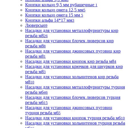
Кнопки кольцо 9,5 мм рубашечные
1
Кнопки кольцо омега 12,5 мм
5
Кнопки кольцо омега 15 мм
5
Кнопки альфа 14*17 мм
3
Люверсы
69
Насадки для установки металлофурнитуры кнр
резьба м8
26
Насадки для установки блочек люверсов кнр
резьба м8
8
Насадки для установки джинсовых пуговиц кнр
резьба м8
1
Насадки для установки кнопок кнр резьба м8
4
Насадки для установки крючков для шнурков кнр
резьба м8
3
Насадки для установки хольнитенов кнр резьба
м8
10
Насадки для установки металлофурнитуры турция
резьба м6
46
Насадки для установки блочек люверсов турция
резьба м6
15
Насадки для установки джинсовых пуговиц
турция резьба м6
5
Насадки для установки кнопок турция резьба м6
10
Насадки для установки хольнитенов турция резьба