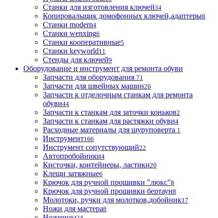
Станки для изготовления ключей
34
Копировальщик домофонных ключей,адаптеры
8
Станки modern
4
Станки wenxing
6
Станки кооперативные
5
Станки keyworld
11
Стенды для ключей
9
Оборудование и инструмент для ремонта обуви
Запчасти для оборудования
71
Запчасти для швейных машин
20
Запчасти к отделочным станкам для ремонта
обуви
44
Запчасти к станкам для заточки коньков
2
Запчасти к станкам для растяжки обуви
4
Расходные материалы для шуруповерта
1
Инструмент
166
Инструмент сопутствующий
22
Автопробойники
4
Кисточки, контейнеры, ластики
20
Клещи затяжные
6
Крючок для ручной прошивки "люкс"
8
Крючок для ручной прошивки бертаун
8
Молотоки, ручки для молотков,добойник
17
Ножи для мастера
8
Ножницы
24