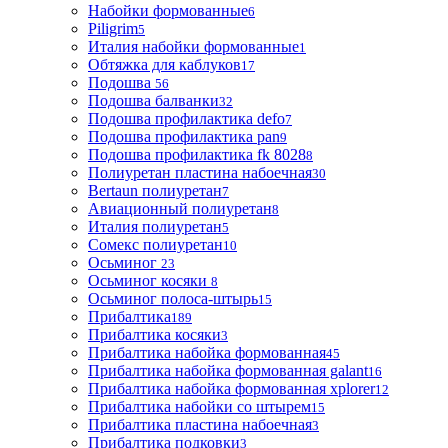
Набойки формованные
6
Piligrim
5
Италия набойки формованные
1
Обтяжка для каблуков
17
Подошва
56
Подошва балванки
32
Подошва профилактика defo
7
Подошва профилактика pan
9
Подошва профилактика fk 8028
8
Полиуретан пластина набоечная
30
Bertaun полиуретан
7
Авиационный полиуретан
8
Италия полиуретан
5
Сомекс полиуретан
10
Осьминог
23
Осьминог косяки
8
Осьминог полоса-штырь
15
Прибалтика
189
Прибалтика косяки
3
Прибалтика набойка формованная
45
Прибалтика набойка формованная galant
16
Прибалтика набойка формованная xplorer
12
Прибалтика набойки со штырем
15
Прибалтика пластина набоечная
3
Прибалтика подковки
3