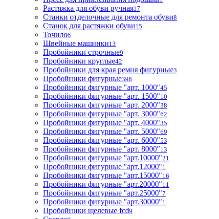
Растяжка для обуви ручная
17
Станки отделочные для ремонта обуви
8
Станок для растяжки обуви
15
Точило
6
Швейные машинки
13
Пробойники строчные
9
Пробойники круглые
42
Пробойники для края ремня фигурные
3
Пробойники фигурные
398
Пробойники фигурные "арт. 1000"
45
Пробойники фигурные "арт. 1500"
10
Пробойники фигурные "арт. 2000"
38
Пробойники фигурные "арт. 3000"
62
Пробойники фигурные "арт. 4000"
35
Пробойники фигурные "арт. 5000"
69
Пробойники фигурные "арт. 6000"
53
Пробойники фигурные "арт. 8000"
13
Пробойники фигурные "арт.10000"
21
Пробойники фигурные "арт.12000"
1
Пробойники фигурные "арт.15000"
16
Пробойники фигурные "арт.20000"
11
Пробойники фигурные "арт.25000"
7
Пробойники фигурные "арт.30000"
1
Пробойники щелевые fcd
9