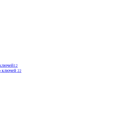
 ключей
12
ю ключей
22