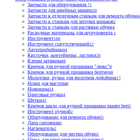
Запчасти для оборудования
71
Запчасти для швейных машин
20
Запчасти к отделочным станкам для ремонта обуви
4
Запчасти к станкам для заточки коньков
2
Запчасти к станкам для растяжки обуви
4
Расходные материалы для шуруповерта
1
Инструмент
166
Инструмент сопутствующий
22
Автопробойники
4
Кисточки, контейнеры, ластики
20
Клещи затяжные
6
Крючок для ручной прошивки "люкс"
8
Крючок для ручной прошивки бертаун
8
Молотоки, ручки для молотков,добойник
17
Ножи для мастера
8
Ножницы
24
Цанговые ручки
4
Щетки
42
Крючок шило для ручной прошивки master bert
3
Инструмент ручной
2
Оборудование для ремонта обуви
65
Лапа сапожная
2
Нагреватель
2
Оборудование для чистки обуви
1
Пресс для приклеивания подошвы
1