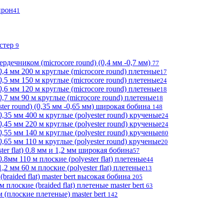
прон
41
эстер
9
ердечником (microcore round) (0,4 мм -0,7 мм)
77
,4 мм 200 м круглые (microcore round) плетеные
17
,5 мм 150 м круглые (microcore round) плетеные
24
,6 мм 120 м круглые (microcore round) плетеные
18
,7 мм 90 м круглые (microcore round) плетеные
18
ter round) (0,35 мм -0,65 мм) широкая бобина
148
,35 мм 400 м круглые (polyester round) крученые
24
,45 мм 220 м круглые (polyester round) крученые
24
,55 мм 140 м круглые (polyester round) крученые
80
65 мм 110 м круглые (polyester round) крученые
20
er flat) 0.8 мм и 1,2 мм широкая бобина
57
8мм 110 м плоские (polyester flat) плетеные
44
2 мм 60 м плоские (polyester flat) плетеные
13
braided flat) master bert высокая бобина
205
лоские (braided flat) плетеные master bert
63
(плоские плетеные) master bert
142