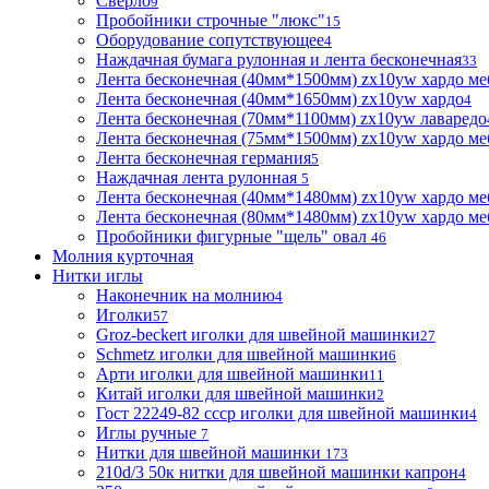
Сверло
9
Пробойники строчные "люкс"
15
Оборудование сопутствующее
4
Наждачная бумага рулонная и лента бесконечная
33
Лента бесконечная (40мм*1500мм) zx10yw хардо ме
Лента бесконечная (40мм*1650мм) zx10yw хардо
4
Лента бесконечная (70мм*1100мм) zx10yw лаваредо
Лента бесконечная (75мм*1500мм) zx10yw хардо ме
Лента бесконечная германия
5
Наждачная лента рулонная
5
Лента бесконечная (40мм*1480мм) zx10yw хардо ме
Лента бесконечная (80мм*1480мм) zx10yw хардо ме
Пробойники фигурные "щель" овал
46
Молния курточная
Нитки иглы
Наконечник на молнию
4
Иголки
57
Groz-beckert иголки для швейной машинки
27
Schmetz иголки для швейной машинки
6
Арти иголки для швейной машинки
11
Китай иголки для швейной машинки
2
Гост 22249-82 ссср иголки для швейной машинки
4
Иглы ручные
7
Нитки для швейной машинки
173
210d/3 50к нитки для швейной машинки капрон
4