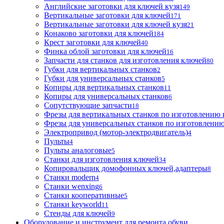
Английские заготовки для ключей кузя
149
Вертикальные заготовки для ключей
171
Вертикальные заготовки для ключей кузя
21
Конаково заготовки для ключей
184
Крест заготовки для ключей
40
Финка облой заготовки для ключей
16
Запчасти для станков для изготовления ключей
80
Губки для вертикальных станков
2
Губки для универсальных станков
5
Копиры для вертикальных станков
11
Копиры для универсальных станков
6
Сопутствующие запчасти
18
Фрезы для вертикальных станков по изготовлению
Фрезы для универсальных станков по изготовлени
Электропривод (мотор-электродвигатель)
4
Пульты
4
Пульты аналоговые
5
Станки для изготовления ключей
34
Копировальщик домофонных ключей,адаптеры
8
Станки modern
4
Станки wenxing
6
Станки кооперативные
5
Станки keyworld
11
Стенды для ключей
9
Оборудование и инструмент для ремонта обуви