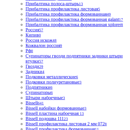
Прибалтика полоса-штырь
13
Прибалтика профилактика листовая
5
Прибалтика профилактика формованная
49
Прибалтика профилактика формованная galant
17
Прибалтика профилактика формованная xplorer
8
Россия
57
Кипив
0
Россия искож
48
Кожвалон россия
9
Рф
0
Супинаторы гвозди подпятники задники штыри
втулки
57
Гвозди
29
Задники
4
Подковки металлические
6
Подковки полиуретановые
3
Подпятники
6
Супинаторы
6
Штыри набоечные
3
Bissell
641
Bissell набойки формованные
3
Bissell пластина набоечная
13
Bissell подошва 111
23
Bissell профилактика листовая 2 мм 072
8
Bissell профилактика формованная
11