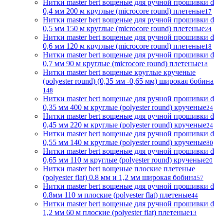
Нитки master bert вощеные для ручной прошивки d
0,4 мм 200 м круглые (microcore round) плетеные
17
Нитки master bert вощеные для ручной прошивки d
0,5 мм 150 м круглые (microcore round) плетеные
24
Нитки master bert вощеные для ручной прошивки d
0,6 мм 120 м круглые (microcore round) плетеные
18
Нитки master bert вощеные для ручной прошивки d
0,7 мм 90 м круглые (microcore round) плетеные
18
Нитки master bert вощеные круглые крученые
(polyester round) (0,35 мм -0,65 мм) широкая бобина
148
Нитки master bert вощеные для ручной прошивки d
0,35 мм 400 м круглые (polyester round) крученые
24
Нитки master bert вощеные для ручной прошивки d
0,45 мм 220 м круглые (polyester round) крученые
24
Нитки master bert вощеные для ручной прошивки d
0,55 мм 140 м круглые (polyester round) крученые
80
Нитки master bert вощеные для ручной прошивки d
0,65 мм 110 м круглые (polyester round) крученые
20
Нитки master bert вощеные плоские плетеные
(polyester flat) 0.8 мм и 1,2 мм широкая бобина
57
Нитки master bert вощеные для ручной прошивки d
0.8мм 110 м плоские (polyester flat) плетеные
44
Нитки master bert вощеные для ручной прошивки d
1,2 мм 60 м плоские (polyester flat) плетеные
13