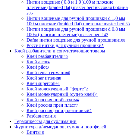
Нитки вощеные ( 0,8 и 1,0 )100 м плоские
плетеные (braided flat) master bert высокая бобина
205
Нитки вощеные для ручной прошивки d 1,0 мм
100 м плоские (braided flat) плетеные master bert
63
Нитки вощеные для ручной прошивки d 0.8 мм
100м (плоские плетеные) master bert
142
Dafna нитки вощеные для ручной прошивки
108
Россия нитки для ручной прошивки
5
Клей разбавители и сопутствующие товары
Клей разбавители
45
Клей alcor
4
Клей pilot
0
Клей renia германия
0
Клей sar италия
8
Клей supercolle
4
Клей молекулярный "форте"
2
Клей молекулярный (супер-клей)
4
Клей россия новбытхим
4
Клей россия прен пласт
7
Клей россия рапид резиновый
2
Разбавители
10
Термопрессы для сублимации
Фурнитура д/чемоданов, сумок и портфелей
Винты
8