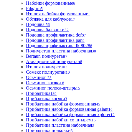
Набойки формованные
6
Piligrim
5
Италия набойки формованные
1
Обтяжка для каблуков
17
Подошва
56
Подошва балванки
32
Подошва профилактика defo
7
Подошва профилактика pan
9
Подошва профилактика fk 8028
8
Полиуретан пластина набоечная
30
Bertaun полиуретан
7
Авиационный полиуретан
8
Италия полиуретан
5
Сомекс полиуретан
10
Осьминог
23
Осьминог косяки
8
Осьминог полоса-штырь
15
Прибалтика
189
Прибалтика косяки
3
Прибалтика набойка формованная
45
Прибалтика набойка формованная galant
16
Прибалтика набойка формованная xplorer
12
Прибалтика набойки со штырем
15
Прибалтика пластина набоечная
3
Прибалтика подковки
3