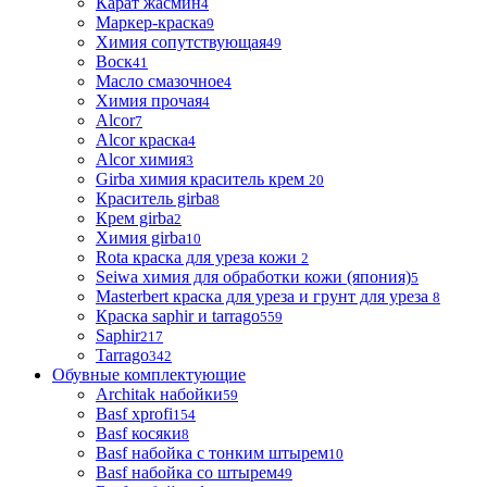
Карат жасмин
4
Маркер-краска
9
Химия сопутствующая
49
Воск
41
Масло смазочное
4
Химия прочая
4
Alcor
7
Alcor краска
4
Alcor химия
3
Girba химия краситель крем
20
Краситель girba
8
Крем girba
2
Химия girba
10
Rota краска для уреза кожи
2
Seiwa химия для обработки кожи (япония)
5
Masterbert краска для уреза и грунт для уреза
8
Краска saphir и tarrago
559
Saphir
217
Tarrago
342
Обувные комплектующие
Architak набойки
59
Basf xprofi
154
Basf косяки
8
Basf набойка с тонким штырем
10
Basf набойка со штырем
49