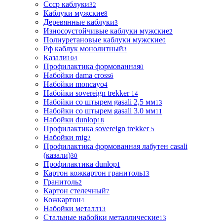
Ссср каблуки
32
Каблуки мужские
8
Деревянные каблуки
3
Износоустойчивые каблуки мужские
2
Полиуретановые каблуки мужские
0
Рф каблук монолитный
3
Казали
104
Профилактика формованная
0
Набойки dama cross
6
Набойки moncayo
4
Набойки sovereign trekker
14
Набойки со штырем gasali 2,5 мм
13
Набойки со штырем gasali 3.0 мм
11
Набойки dunlop
18
Профилактика sovereign trekker
5
Набойки mig
2
Профилактика формованная лабутен casali
(казали)
30
Профилактика dunlop
1
Картон кожкартон гранитоль
13
Гранитоль
2
Картон стелечный
7
Кожкартон
4
Набойки металл
13
Стальные набойки металлические
13