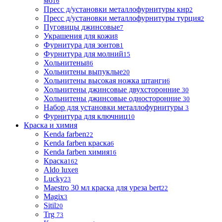
м6
16
Пресс д/установки металлофурнитуры кнр
2
Пресс д/установки металлофурнитуры турция
2
Пуговицы джинсовые
7
Украшения для кожи
8
Фурнитура для зонтов
1
Фурнитура для молний
15
Хольнитены
86
Хольнитены выпуклые
20
Хольнитены высокая ножка штанги
6
Хольнитены джинсовые двухсторонние
30
Хольнитены джинсовые односторонние
30
Набор для установки металлофурнитуры
3
Фурнитура для ключниц
10
Краска и химия
Kenda farben
22
Kenda farben краска
6
Kenda farben химия
16
Краска
162
Aldo luxe
8
Lucky
23
Maestro 30 мл краска для уреза bert
22
Magix
3
Sitil
20
Trg
73