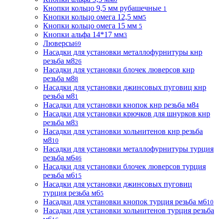
Кнопки кольцо 9,5 мм рубашечные
1
Кнопки кольцо омега 12,5 мм
5
Кнопки кольцо омега 15 мм
5
Кнопки альфа 14*17 мм
3
Люверсы
69
Насадки для установки металлофурнитуры кнр
резьба м8
26
Насадки для установки блочек люверсов кнр
резьба м8
8
Насадки для установки джинсовых пуговиц кнр
резьба м8
1
Насадки для установки кнопок кнр резьба м8
4
Насадки для установки крючков для шнурков кнр
резьба м8
3
Насадки для установки хольнитенов кнр резьба
м8
10
Насадки для установки металлофурнитуры турция
резьба м6
46
Насадки для установки блочек люверсов турция
резьба м6
15
Насадки для установки джинсовых пуговиц
турция резьба м6
5
Насадки для установки кнопок турция резьба м6
10
Насадки для установки хольнитенов турция резьба