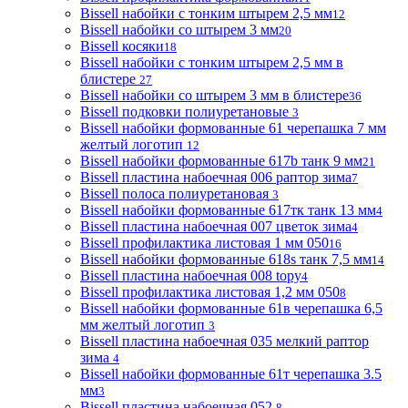
Bissell набойки с тонким штырем 2,5 мм
12
Bissell набойки со штырем 3 мм
20
Bissell косяки
18
Bissell набойки с тонким штырем 2,5 мм в
блистере
27
Bissell набойки со штырем 3 мм в блистере
36
Bissell подковки полиуретановые
3
Bissell набойки формованные 61 черепашка 7 мм
желтый логотип
12
Bissell набойки формованные 617b танк 9 мм
21
Bissell пластина набоечная 006 раптор зима
7
Bissell полоса полиуретановая
3
Bissell набойки формованные 617тк танк 13 мм
4
Bissell пластина набоечная 007 цветок зима
4
Bissell профилактика листовая 1 мм 050
16
Bissell набойки формованные 618s танк 7,5 мм
14
Bissell пластина набоечная 008 topy
4
Bissell профилактика листовая 1,2 мм 050
8
Bissell набойки формованные 61в черепашка 6,5
мм желтый логотип
3
Bissell пластина набоечная 035 мелкий раптор
зима
4
Bissell набойки формованные 61т черепашка 3.5
мм
3
Bissell пластина набоечная 052
8