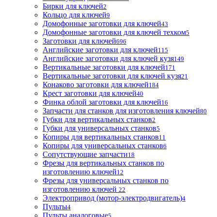
Бирки для ключей
2
Кольцо для ключей
9
Домофонные заготовки для ключей
43
Домофонные заготовки для ключей техком
5
Заготовки для ключей
696
Английские заготовки для ключей
115
Английские заготовки для ключей кузя
149
Вертикальные заготовки для ключей
171
Вертикальные заготовки для ключей кузя
21
Конаково заготовки для ключей
184
Крест заготовки для ключей
40
Финка облой заготовки для ключей
16
Запчасти для станков для изготовления ключей
80
Губки для вертикальных станков
2
Губки для универсальных станков
5
Копиры для вертикальных станков
11
Копиры для универсальных станков
6
Сопутствующие запчасти
18
Фрезы для вертикальных станков по
изготовлению ключей
12
Фрезы для универсальных станков по
изготовлению ключей
22
Электропривод (мотор-электродвигатель)
4
Пульты
4
Пульты аналоговые
5