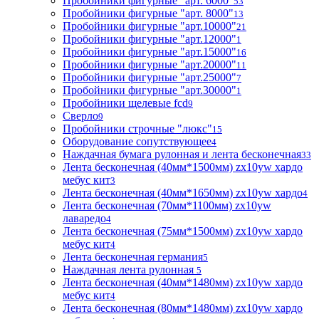
Пробойники фигурные "арт. 6000"
53
Пробойники фигурные "арт. 8000"
13
Пробойники фигурные "арт.10000"
21
Пробойники фигурные "арт.12000"
1
Пробойники фигурные "арт.15000"
16
Пробойники фигурные "арт.20000"
11
Пробойники фигурные "арт.25000"
7
Пробойники фигурные "арт.30000"
1
Пробойники щелевые fcd
9
Сверло
9
Пробойники строчные "люкс"
15
Оборудование сопутствующее
4
Наждачная бумага рулонная и лента бесконечная
33
Лента бесконечная (40мм*1500мм) zx10yw хардо
мебус кит
3
Лента бесконечная (40мм*1650мм) zx10yw хардо
4
Лента бесконечная (70мм*1100мм) zx10yw
лаваредо
4
Лента бесконечная (75мм*1500мм) zx10yw хардо
мебус кит
4
Лента бесконечная германия
5
Наждачная лента рулонная
5
Лента бесконечная (40мм*1480мм) zx10yw хардо
мебус кит
4
Лента бесконечная (80мм*1480мм) zx10yw хардо