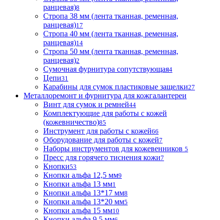
ранцевая)
8
Стропа 38 мм (лента тканная, ременная,
ранцевая)
17
Стропа 40 мм (лента тканная, ременная,
ранцевая)
14
Стропа 50 мм (лента тканная, ременная,
ранцевая)
2
Сумочная фурнитура сопутствующая
4
Цепи
31
Карабины для сумок пластиковые защелки
27
Металлоремонт и фурнитура для кожгалантереи
Винт для сумок и ремней
44
Комплектующие для работы с кожей
(кожевничество)
85
Инструмент для работы с кожей
66
Оборудование для работы с кожей
7
Наборы инструментов для кожевенников
5
Пресс для горячего тиснения кожи
7
Кнопки
53
Кнопки альфа 12,5 мм
9
Кнопки альфа 13 мм
1
Кнопки альфа 13*17 мм
8
Кнопки альфа 13*20 мм
5
Кнопки альфа 15 мм
10
Кнопки альфа 9,5 мм
6