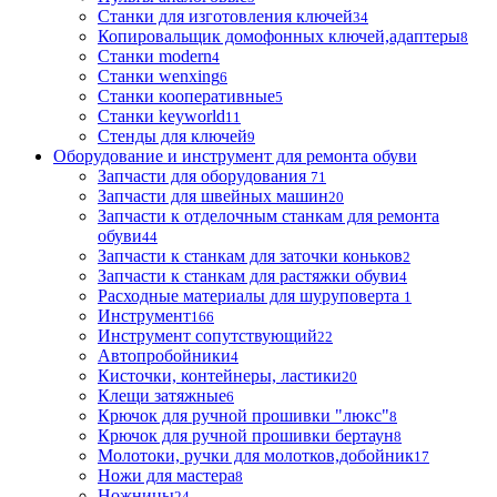
Станки для изготовления ключей
34
Копировальщик домофонных ключей,адаптеры
8
Станки modern
4
Станки wenxing
6
Станки кооперативные
5
Станки keyworld
11
Стенды для ключей
9
Оборудование и инструмент для ремонта обуви
Запчасти для оборудования
71
Запчасти для швейных машин
20
Запчасти к отделочным станкам для ремонта
обуви
44
Запчасти к станкам для заточки коньков
2
Запчасти к станкам для растяжки обуви
4
Расходные материалы для шуруповерта
1
Инструмент
166
Инструмент сопутствующий
22
Автопробойники
4
Кисточки, контейнеры, ластики
20
Клещи затяжные
6
Крючок для ручной прошивки "люкс"
8
Крючок для ручной прошивки бертаун
8
Молотоки, ручки для молотков,добойник
17
Ножи для мастера
8
Ножницы
24