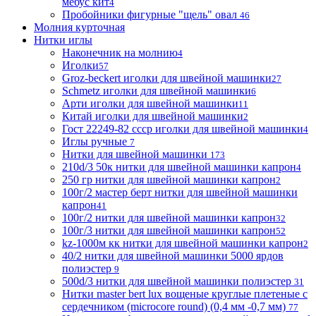
мебус кит
4
Пробойники фигурные "щель" овал
46
Молния курточная
Нитки иглы
Наконечник на молнию
4
Иголки
57
Groz-beckert иголки для швейной машинки
27
Schmetz иголки для швейной машинки
6
Арти иголки для швейной машинки
11
Китай иголки для швейной машинки
2
Гост 22249-82 ссср иголки для швейной машинки
4
Иглы ручные
7
Нитки для швейной машинки
173
210d/3 50к нитки для швейной машинки капрон
4
250 гр нитки для швейной машинки капрон
2
100г/2 мастер берт нитки для швейной машинки
капрон
41
100г/2 нитки для швейной машинки капрон
32
100г/3 нитки для швейной машинки капрон
52
kz-1000м кк нитки для швейной машинки капрон
2
40/2 нитки для швейной машинки 5000 ярдов
полиэстер
9
500d/3 нитки для швейной машинки полиэстер
31
Нитки master bert lux вощеные круглые плетеные с
сердечником (microcore round) (0,4 мм -0,7 мм)
77