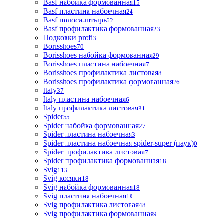
Basf набойка формованная
15
Basf пластина набоечная
24
Basf полоса-штырь
22
Basf профилактика формованная
23
Подковки profi
3
Borisshoes
70
Borisshoes набойка формованная
29
Borisshoes пластина набоечная
7
Borisshoes профилактика листовая
8
Borisshoes профилактика формованная
26
Italy
37
Italy пластина набоечная
6
Italy профилактика листовая
31
Spider
55
Spider набойка формованная
27
Spider пластина набоечная
3
Spider пластина набоечная spider-super (паук)
0
Spider профилактика листовая
7
Spider профилактика формованная
18
Svig
113
Svig косяки
18
Svig набойка формованная
18
Svig пластина набоечная
19
Svig профилактика листовая
48
Svig профилактика формованная
9