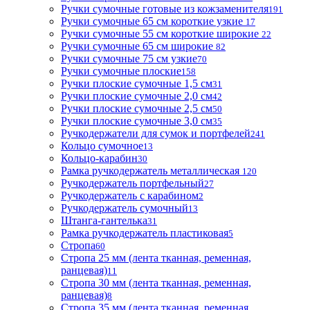
Ручки сумочные готовые из кожзаменителя
191
Ручки сумочные 65 см короткие узкие
17
Ручки сумочные 55 см короткие широкие
22
Ручки сумочные 65 см широкие
82
Ручки сумочные 75 см узкие
70
Ручки сумочные плоские
158
Ручки плоские сумочные 1,5 см
31
Ручки плоские сумочные 2,0 см
42
Ручки плоские сумочные 2,5 см
50
Ручки плоские сумочные 3,0 см
35
Ручкодержатели для сумок и портфелей
241
Кольцо сумочное
13
Кольцо-карабин
30
Рамка ручкодержатель металлическая
120
Ручкодержатель портфельный
27
Ручкодержатель с карабином
2
Ручкодержатель сумочный
13
Штанга-гантелька
31
Рамка ручкодержатель пластиковая
5
Стропа
60
Стропа 25 мм (лента тканная, ременная,
ранцевая)
11
Стропа 30 мм (лента тканная, ременная,
ранцевая)
8
Стропа 35 мм (лента тканная, ременная,