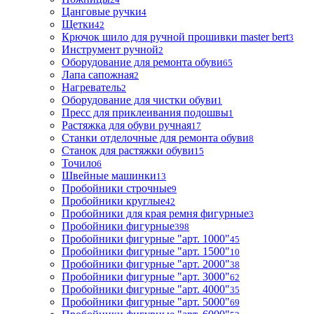
Цанговые ручки
4
Щетки
42
Крючок шило для ручной прошивки master bert
3
Инструмент ручной
2
Оборудование для ремонта обуви
65
Лапа сапожная
2
Нагреватель
2
Оборудование для чистки обуви
1
Пресс для приклеивания подошвы
1
Растяжка для обуви ручная
17
Станки отделочные для ремонта обуви
8
Станок для растяжки обуви
15
Точило
6
Швейные машинки
13
Пробойники строчные
9
Пробойники круглые
42
Пробойники для края ремня фигурные
3
Пробойники фигурные
398
Пробойники фигурные "арт. 1000"
45
Пробойники фигурные "арт. 1500"
10
Пробойники фигурные "арт. 2000"
38
Пробойники фигурные "арт. 3000"
62
Пробойники фигурные "арт. 4000"
35
Пробойники фигурные "арт. 5000"
69