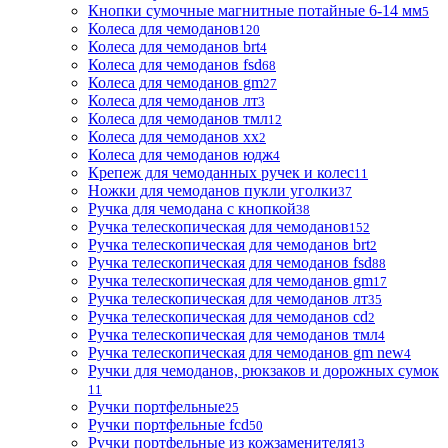
Кнопки сумочные магнитные потайные 6-14 мм
5
Колеса для чемоданов
120
Колеса для чемоданов brt
4
Колеса для чемоданов fsd
68
Колеса для чемоданов gm
27
Колеса для чемоданов лт
3
Колеса для чемоданов тмл
12
Колеса для чемоданов хх
2
Колеса для чемоданов юдж
4
Крепеж для чемоданных ручек и колес
11
Ножки для чемоданов пукли уголки
37
Ручка для чемодана с кнопкой
38
Ручка телескопическая для чемоданов
152
Ручка телескопическая для чемоданов brt
2
Ручка телескопическая для чемоданов fsd
88
Ручка телескопическая для чемоданов gm
17
Ручка телескопическая для чемоданов лт
35
Ручка телескопическая для чемоданов сd
2
Ручка телескопическая для чемоданов тмл
4
Ручка телескопическая для чемоданов gm new
4
Ручки для чемоданов, рюкзаков и дорожных сумок
11
Ручки портфельные
25
Ручки портфельные fcd
50
Ручки портфельные из кожзаменителя
13