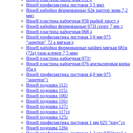
Bissell профилактика листовая 3,5 мм
1
Bissell набойки формованные 62в раптор зима 7,2
мм
3
Bissell пластина набоечная 058 рыбий хвост
4
Bissell набойки формованные 672l спорт 7 мм
3
Bissell пластина набоечная 068
4
Bissell профилактика листовая 3,0 мм 075
"supertop" 72 а мягкая
9
Bissell набойки формованные naishen мягкая 681в
(72a) танк-клевер 7,5 мм
4
Bissell пластина набоечная 073
7
Bissell пластина набоечная 076 апельсиновая корка
95а
8
Bissell профилактика листовая 4,0 мм 075
"supertop"
1
Bissell подошва 112
3
Bissell подошва 115
2
Bissell подошва 100
2
Bissell подошва 116
3
Bissell подошва 127
2
Bissell подошва 117
10
Bissell подошва 125
2
Bissell профилактика листовая 1 мм 025 "topy"
16
Bissell подошва 126
6