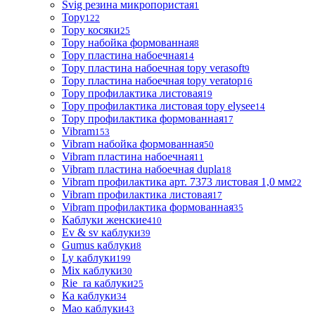
Svig резина микропористая
1
Topy
122
Topy косяки
25
Topy набойка формованная
8
Topy пластина набоечная
14
Topy пластина набоечная topy verasoft
9
Topy пластина набоечная topy veratop
16
Topy профилактика листовая
19
Topy профилактика листовая topy elysee
14
Topy профилактика формованная
17
Vibram
153
Vibram набойка формованная
50
Vibram пластина набоечная
11
Vibram пластина набоечная dupla
18
Vibram профилактика арт. 7373 листовая 1,0 мм
22
Vibram профилактика листовая
17
Vibram профилактика формованная
35
Каблуки женские
410
Ev & sv каблуки
39
Gumus каблуки
8
Ly каблуки
199
Mix каблуки
30
Rie_ra каблуки
25
Ка каблуки
34
Мао каблуки
43