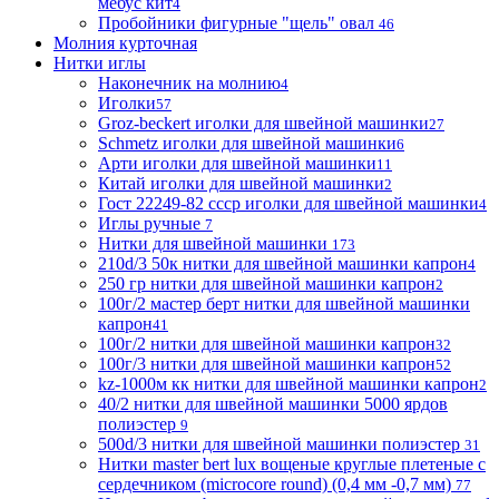
мебус кит
4
Пробойники фигурные "щель" овал
46
Молния курточная
Нитки иглы
Наконечник на молнию
4
Иголки
57
Groz-beckert иголки для швейной машинки
27
Schmetz иголки для швейной машинки
6
Арти иголки для швейной машинки
11
Китай иголки для швейной машинки
2
Гост 22249-82 ссср иголки для швейной машинки
4
Иглы ручные
7
Нитки для швейной машинки
173
210d/3 50к нитки для швейной машинки капрон
4
250 гр нитки для швейной машинки капрон
2
100г/2 мастер берт нитки для швейной машинки
капрон
41
100г/2 нитки для швейной машинки капрон
32
100г/3 нитки для швейной машинки капрон
52
kz-1000м кк нитки для швейной машинки капрон
2
40/2 нитки для швейной машинки 5000 ярдов
полиэстер
9
500d/3 нитки для швейной машинки полиэстер
31
Нитки master bert lux вощеные круглые плетеные с
сердечником (microcore round) (0,4 мм -0,7 мм)
77