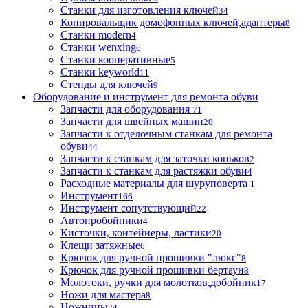
Станки для изготовления ключей
34
Копировальщик домофонных ключей,адаптеры
8
Станки modern
4
Станки wenxing
6
Станки кооперативные
5
Станки keyworld
11
Стенды для ключей
9
Оборудование и инструмент для ремонта обуви
Запчасти для оборудования
71
Запчасти для швейных машин
20
Запчасти к отделочным станкам для ремонта
обуви
44
Запчасти к станкам для заточки коньков
2
Запчасти к станкам для растяжки обуви
4
Расходные материалы для шуруповерта
1
Инструмент
166
Инструмент сопутствующий
22
Автопробойники
4
Кисточки, контейнеры, ластики
20
Клещи затяжные
6
Крючок для ручной прошивки "люкс"
8
Крючок для ручной прошивки бертаун
8
Молотоки, ручки для молотков,добойник
17
Ножи для мастера
8
Ножницы
24