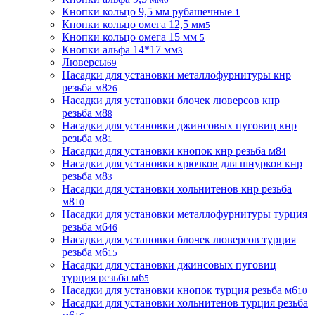
Кнопки кольцо 9,5 мм рубашечные
1
Кнопки кольцо омега 12,5 мм
5
Кнопки кольцо омега 15 мм
5
Кнопки альфа 14*17 мм
3
Люверсы
69
Насадки для установки металлофурнитуры кнр
резьба м8
26
Насадки для установки блочек люверсов кнр
резьба м8
8
Насадки для установки джинсовых пуговиц кнр
резьба м8
1
Насадки для установки кнопок кнр резьба м8
4
Насадки для установки крючков для шнурков кнр
резьба м8
3
Насадки для установки хольнитенов кнр резьба
м8
10
Насадки для установки металлофурнитуры турция
резьба м6
46
Насадки для установки блочек люверсов турция
резьба м6
15
Насадки для установки джинсовых пуговиц
турция резьба м6
5
Насадки для установки кнопок турция резьба м6
10
Насадки для установки хольнитенов турция резьба