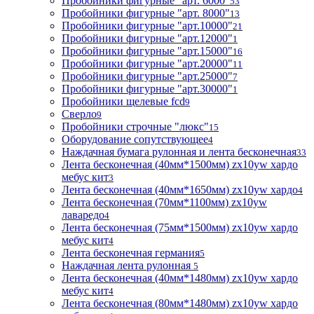
Пробойники фигурные "арт. 6000"
53
Пробойники фигурные "арт. 8000"
13
Пробойники фигурные "арт.10000"
21
Пробойники фигурные "арт.12000"
1
Пробойники фигурные "арт.15000"
16
Пробойники фигурные "арт.20000"
11
Пробойники фигурные "арт.25000"
7
Пробойники фигурные "арт.30000"
1
Пробойники щелевые fcd
9
Сверло
9
Пробойники строчные "люкс"
15
Оборудование сопутствующее
4
Наждачная бумага рулонная и лента бесконечная
33
Лента бесконечная (40мм*1500мм) zx10yw хардо
мебус кит
3
Лента бесконечная (40мм*1650мм) zx10yw хардо
4
Лента бесконечная (70мм*1100мм) zx10yw
лаваредо
4
Лента бесконечная (75мм*1500мм) zx10yw хардо
мебус кит
4
Лента бесконечная германия
5
Наждачная лента рулонная
5
Лента бесконечная (40мм*1480мм) zx10yw хардо
мебус кит
4
Лента бесконечная (80мм*1480мм) zx10yw хардо