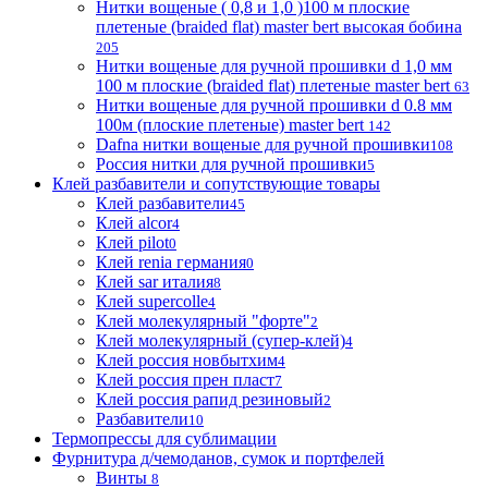
Нитки вощеные ( 0,8 и 1,0 )100 м плоские
плетеные (braided flat) master bert высокая бобина
205
Нитки вощеные для ручной прошивки d 1,0 мм
100 м плоские (braided flat) плетеные master bert
63
Нитки вощеные для ручной прошивки d 0.8 мм
100м (плоские плетеные) master bert
142
Dafna нитки вощеные для ручной прошивки
108
Россия нитки для ручной прошивки
5
Клей разбавители и сопутствующие товары
Клей разбавители
45
Клей alcor
4
Клей pilot
0
Клей renia германия
0
Клей sar италия
8
Клей supercolle
4
Клей молекулярный "форте"
2
Клей молекулярный (супер-клей)
4
Клей россия новбытхим
4
Клей россия прен пласт
7
Клей россия рапид резиновый
2
Разбавители
10
Термопрессы для сублимации
Фурнитура д/чемоданов, сумок и портфелей
Винты
8