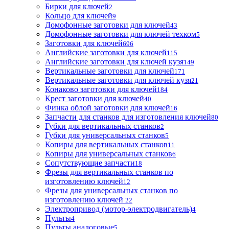
Бирки для ключей
2
Кольцо для ключей
9
Домофонные заготовки для ключей
43
Домофонные заготовки для ключей техком
5
Заготовки для ключей
696
Английские заготовки для ключей
115
Английские заготовки для ключей кузя
149
Вертикальные заготовки для ключей
171
Вертикальные заготовки для ключей кузя
21
Конаково заготовки для ключей
184
Крест заготовки для ключей
40
Финка облой заготовки для ключей
16
Запчасти для станков для изготовления ключей
80
Губки для вертикальных станков
2
Губки для универсальных станков
5
Копиры для вертикальных станков
11
Копиры для универсальных станков
6
Сопутствующие запчасти
18
Фрезы для вертикальных станков по
изготовлению ключей
12
Фрезы для универсальных станков по
изготовлению ключей
22
Электропривод (мотор-электродвигатель)
4
Пульты
4
Пульты аналоговые
5