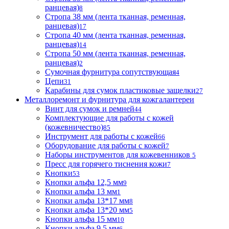
ранцевая)
8
Стропа 38 мм (лента тканная, ременная,
ранцевая)
17
Стропа 40 мм (лента тканная, ременная,
ранцевая)
14
Стропа 50 мм (лента тканная, ременная,
ранцевая)
2
Сумочная фурнитура сопутствующая
4
Цепи
31
Карабины для сумок пластиковые защелки
27
Металлоремонт и фурнитура для кожгалантереи
Винт для сумок и ремней
44
Комплектующие для работы с кожей
(кожевничество)
85
Инструмент для работы с кожей
66
Оборудование для работы с кожей
7
Наборы инструментов для кожевенников
5
Пресс для горячего тиснения кожи
7
Кнопки
53
Кнопки альфа 12,5 мм
9
Кнопки альфа 13 мм
1
Кнопки альфа 13*17 мм
8
Кнопки альфа 13*20 мм
5
Кнопки альфа 15 мм
10
Кнопки альфа 9,5 мм
6