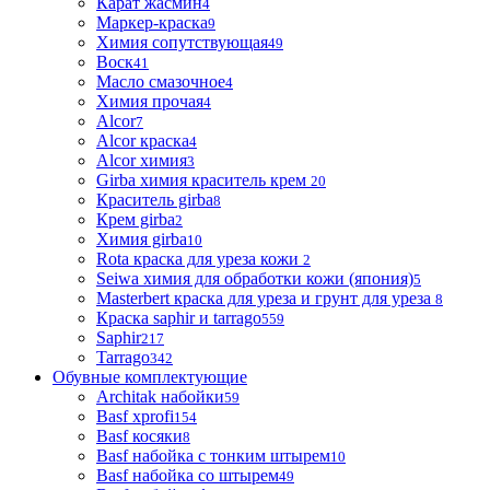
Карат жасмин
4
Маркер-краска
9
Химия сопутствующая
49
Воск
41
Масло смазочное
4
Химия прочая
4
Alcor
7
Alcor краска
4
Alcor химия
3
Girba химия краситель крем
20
Краситель girba
8
Крем girba
2
Химия girba
10
Rota краска для уреза кожи
2
Seiwa химия для обработки кожи (япония)
5
Masterbert краска для уреза и грунт для уреза
8
Краска saphir и tarrago
559
Saphir
217
Tarrago
342
Обувные комплектующие
Architak набойки
59
Basf xprofi
154
Basf косяки
8
Basf набойка с тонким штырем
10
Basf набойка со штырем
49