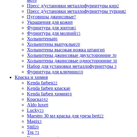
м6
16
Пресс д/установки металлофурнитуры кнр
2
Пресс д/установки металлофурнитуры турция
2
Пуговицы джинсовые
7
Украшения для кожи
8
Фурнитура для зонтов
1
Фурнитура для молний
15
Хольнитены
86
Хольнитены выпуклые
20
Хольнитены высокая ножка штанги
6
Хольнитены джинсовые двухсторонние
30
Хольнитены джинсовые односторонние
30
Набор для установки металлофурнитуры
3
Фурнитура для ключниц
10
Краска и химия
Kenda farben
22
Kenda farben краска
6
Kenda farben химия
16
Краска
162
Aldo luxe
8
Lucky
23
Maestro 30 мл краска для уреза bert
22
Magix
3
Sitil
20
Trg
73