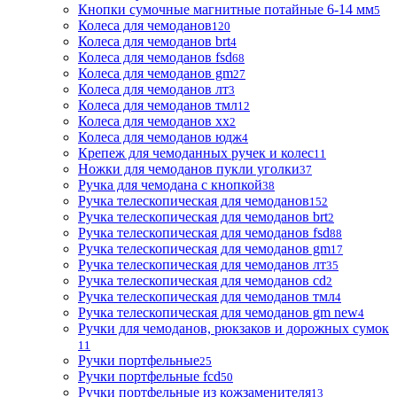
Кнопки сумочные магнитные потайные 6-14 мм
5
Колеса для чемоданов
120
Колеса для чемоданов brt
4
Колеса для чемоданов fsd
68
Колеса для чемоданов gm
27
Колеса для чемоданов лт
3
Колеса для чемоданов тмл
12
Колеса для чемоданов хх
2
Колеса для чемоданов юдж
4
Крепеж для чемоданных ручек и колес
11
Ножки для чемоданов пукли уголки
37
Ручка для чемодана с кнопкой
38
Ручка телескопическая для чемоданов
152
Ручка телескопическая для чемоданов brt
2
Ручка телескопическая для чемоданов fsd
88
Ручка телескопическая для чемоданов gm
17
Ручка телескопическая для чемоданов лт
35
Ручка телескопическая для чемоданов сd
2
Ручка телескопическая для чемоданов тмл
4
Ручка телескопическая для чемоданов gm new
4
Ручки для чемоданов, рюкзаков и дорожных сумок
11
Ручки портфельные
25
Ручки портфельные fcd
50
Ручки портфельные из кожзаменителя
13