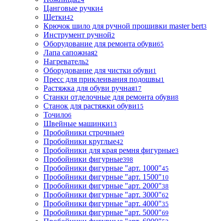
Цанговые ручки
4
Щетки
42
Крючок шило для ручной прошивки master bert
3
Инструмент ручной
2
Оборудование для ремонта обуви
65
Лапа сапожная
2
Нагреватель
2
Оборудование для чистки обуви
1
Пресс для приклеивания подошвы
1
Растяжка для обуви ручная
17
Станки отделочные для ремонта обуви
8
Станок для растяжки обуви
15
Точило
6
Швейные машинки
13
Пробойники строчные
9
Пробойники круглые
42
Пробойники для края ремня фигурные
3
Пробойники фигурные
398
Пробойники фигурные "арт. 1000"
45
Пробойники фигурные "арт. 1500"
10
Пробойники фигурные "арт. 2000"
38
Пробойники фигурные "арт. 3000"
62
Пробойники фигурные "арт. 4000"
35
Пробойники фигурные "арт. 5000"
69