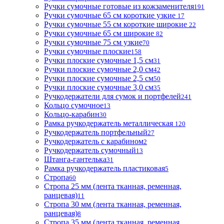
Ручки сумочные готовые из кожзаменителя
191
Ручки сумочные 65 см короткие узкие
17
Ручки сумочные 55 см короткие широкие
22
Ручки сумочные 65 см широкие
82
Ручки сумочные 75 см узкие
70
Ручки сумочные плоские
158
Ручки плоские сумочные 1,5 см
31
Ручки плоские сумочные 2,0 см
42
Ручки плоские сумочные 2,5 см
50
Ручки плоские сумочные 3,0 см
35
Ручкодержатели для сумок и портфелей
241
Кольцо сумочное
13
Кольцо-карабин
30
Рамка ручкодержатель металлическая
120
Ручкодержатель портфельный
27
Ручкодержатель с карабином
2
Ручкодержатель сумочный
13
Штанга-гантелька
31
Рамка ручкодержатель пластиковая
5
Стропа
60
Стропа 25 мм (лента тканная, ременная,
ранцевая)
11
Стропа 30 мм (лента тканная, ременная,
ранцевая)
8
Стропа 35 мм (лента тканная, ременная,