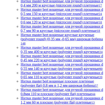
Нитки master bert вощеные для ручной прошивки d
0,4 мм 200 м круглые (microcore round) плетеные
17
Нитки master bert вощеные для ручной прошивки d
0,5 мм 150 м круглые (microcore round) плетеные
24
Нитки master bert вощеные для ручной прошивки d
0,6 мм 120 м круглые (microcore round) плетеные
18
Нитки master bert вощеные для ручной прошивки d
0,7 мм 90 м круглые (microcore round) плетеные
18
Нитки master bert вощеные круглые крученые
(polyester round) (0,35 мм -0,65 мм) широкая бобина
148
Нитки master bert вощеные для ручной прошивки d
0,35 мм 400 м круглые (polyester round) крученые
24
Нитки master bert вощеные для ручной прошивки d
0,45 мм 220 м круглые (polyester round) крученые
24
Нитки master bert вощеные для ручной прошивки d
0,55 мм 140 м круглые (polyester round) крученые
80
Нитки master bert вощеные для ручной прошивки d
0,65 мм 110 м круглые (polyester round) крученые
20
Нитки master bert вощеные плоские плетеные
(polyester flat) 0.8 мм и 1,2 мм широкая бобина
57
Нитки master bert вощеные для ручной прошивки d
0.8мм 110 м плоские (polyester flat) плетеные
44
Нитки master bert вощеные для ручной прошивки d
1,2 мм 60 м плоские (polyester flat) плетеные
13