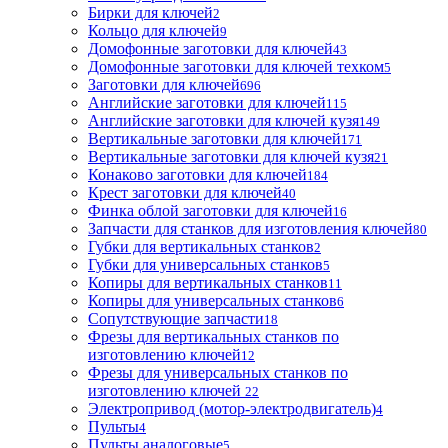
Бирки для ключей
2
Кольцо для ключей
9
Домофонные заготовки для ключей
43
Домофонные заготовки для ключей техком
5
Заготовки для ключей
696
Английские заготовки для ключей
115
Английские заготовки для ключей кузя
149
Вертикальные заготовки для ключей
171
Вертикальные заготовки для ключей кузя
21
Конаково заготовки для ключей
184
Крест заготовки для ключей
40
Финка облой заготовки для ключей
16
Запчасти для станков для изготовления ключей
80
Губки для вертикальных станков
2
Губки для универсальных станков
5
Копиры для вертикальных станков
11
Копиры для универсальных станков
6
Сопутствующие запчасти
18
Фрезы для вертикальных станков по
изготовлению ключей
12
Фрезы для универсальных станков по
изготовлению ключей
22
Электропривод (мотор-электродвигатель)
4
Пульты
4
Пульты аналоговые
5