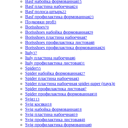
Basf набойка формованная
15
Basf пластина набоечная
24
Basf полоса-штырь
22
Basf профилактика формованная
23
Подковки profi
3
Borisshoes
70
Borisshoes набойка формованная
29
Borisshoes пластина набоечная
7
Borisshoes профилактика листовая
8
Borisshoes профилактика формованная
26
Italy
37
Italy пластина набоечная
6
Italy профилактика листовая
31
Spider
55
Spider набойка формованная
27
Spider пластина набоечная
3
Spider пластина набоечная spider-super (паук)
0
Spider профилактика листовая
7
Spider профилактика формованная
18
Svig
113
Svig косяки
18
Svig набойка формованная
18
Svig пластина набоечная
19
Svig профилактика листовая
48
Svig профилактика формованная
9