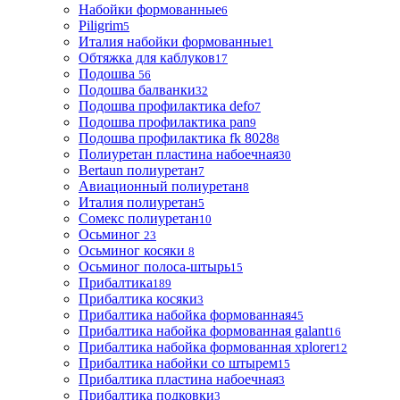
Набойки формованные
6
Piligrim
5
Италия набойки формованные
1
Обтяжка для каблуков
17
Подошва
56
Подошва балванки
32
Подошва профилактика defo
7
Подошва профилактика pan
9
Подошва профилактика fk 8028
8
Полиуретан пластина набоечная
30
Bertaun полиуретан
7
Авиационный полиуретан
8
Италия полиуретан
5
Сомекс полиуретан
10
Осьминог
23
Осьминог косяки
8
Осьминог полоса-штырь
15
Прибалтика
189
Прибалтика косяки
3
Прибалтика набойка формованная
45
Прибалтика набойка формованная galant
16
Прибалтика набойка формованная xplorer
12
Прибалтика набойки со штырем
15
Прибалтика пластина набоечная
3
Прибалтика подковки
3