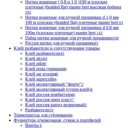
Нитки вощеные ( 0,8 и 1,0 )100 м плоские
плетеные (braided flat) master bert высокая бобина
205
Нитки вощеные для ручной прошивки d 1,0 мм
100 м плоские (braided flat) плетеные master bert
63
Нитки вощеные для ручной прошивки d 0.8 мм
100м (плоские плетеные) master bert
142
Dafna нитки вощеные для ручной прошивки
108
Россия нитки для ручной прошивки
5
Клей разбавители и сопутствующие товары
Клей разбавители
45
Клей alcor
4
Клей pilot
0
Клей renia германия
0
Клей sar италия
8
Клей supercolle
4
Клей молекулярный "форте"
2
Клей молекулярный (супер-клей)
4
Клей россия новбытхим
4
Клей россия прен пласт
7
Клей россия рапид резиновый
2
Разбавители
10
Термопрессы для сублимации
Фурнитура д/чемоданов, сумок и портфелей
Винты
8