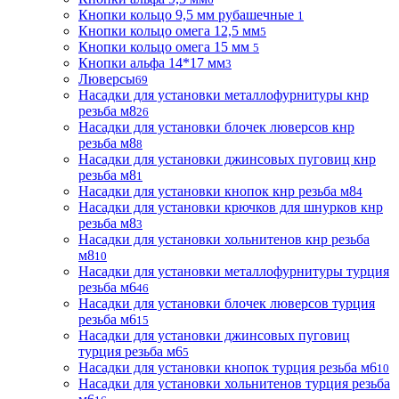
Кнопки кольцо 9,5 мм рубашечные
1
Кнопки кольцо омега 12,5 мм
5
Кнопки кольцо омега 15 мм
5
Кнопки альфа 14*17 мм
3
Люверсы
69
Насадки для установки металлофурнитуры кнр
резьба м8
26
Насадки для установки блочек люверсов кнр
резьба м8
8
Насадки для установки джинсовых пуговиц кнр
резьба м8
1
Насадки для установки кнопок кнр резьба м8
4
Насадки для установки крючков для шнурков кнр
резьба м8
3
Насадки для установки хольнитенов кнр резьба
м8
10
Насадки для установки металлофурнитуры турция
резьба м6
46
Насадки для установки блочек люверсов турция
резьба м6
15
Насадки для установки джинсовых пуговиц
турция резьба м6
5
Насадки для установки кнопок турция резьба м6
10
Насадки для установки хольнитенов турция резьба