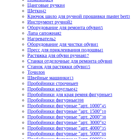
Цанговые ручки
4
Щетки
42
Крючок шило для ручной прошивки master bert
3
Инструмент ручной
2
Оборудование для ремонта обуви
65
Лапа сапожная
2
Нагреватель
2
Оборудование для чистки обуви
1
Пресс для приклеивания подошвы
1
Растяжка для обуви ручная
17
Станки отделочные для ремонта обуви
8
Станок для растяжки обуви
15
Точило
6
Швейные машинки
13
Пробойники строчные
9
Пробойники круглые
42
Пробойники для края ремня фигурные
3
Пробойники фигурные
398
Пробойники фигурные "арт. 1000"
45
Пробойники фигурные "арт. 1500"
10
Пробойники фигурные "арт. 2000"
38
Пробойники фигурные "арт. 3000"
62
Пробойники фигурные "арт. 4000"
35
Пробойники фигурные "арт. 5000"
69