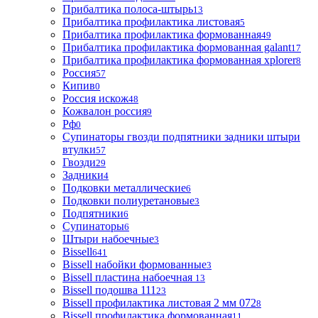
Прибалтика полоса-штырь
13
Прибалтика профилактика листовая
5
Прибалтика профилактика формованная
49
Прибалтика профилактика формованная galant
17
Прибалтика профилактика формованная xplorer
8
Россия
57
Кипив
0
Россия искож
48
Кожвалон россия
9
Рф
0
Супинаторы гвозди подпятники задники штыри
втулки
57
Гвозди
29
Задники
4
Подковки металлические
6
Подковки полиуретановые
3
Подпятники
6
Супинаторы
6
Штыри набоечные
3
Bissell
641
Bissell набойки формованные
3
Bissell пластина набоечная
13
Bissell подошва 111
23
Bissell профилактика листовая 2 мм 072
8
Bissell профилактика формованная
11