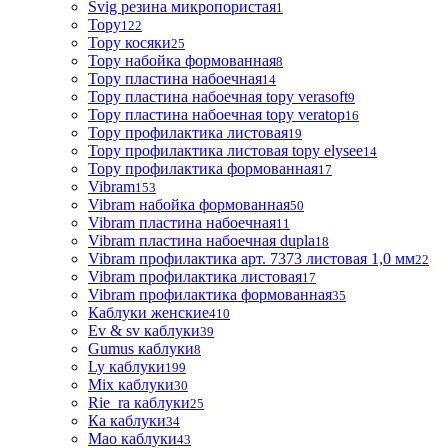
Svig резина микропористая
1
Topy
122
Topy косяки
25
Topy набойка формованная
8
Topy пластина набоечная
14
Topy пластина набоечная topy verasoft
9
Topy пластина набоечная topy veratop
16
Topy профилактика листовая
19
Topy профилактика листовая topy elysee
14
Topy профилактика формованная
17
Vibram
153
Vibram набойка формованная
50
Vibram пластина набоечная
11
Vibram пластина набоечная dupla
18
Vibram профилактика арт. 7373 листовая 1,0 мм
22
Vibram профилактика листовая
17
Vibram профилактика формованная
35
Каблуки женские
410
Ev & sv каблуки
39
Gumus каблуки
8
Ly каблуки
199
Mix каблуки
30
Rie_ra каблуки
25
Ка каблуки
34
Мао каблуки
43