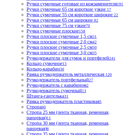
Ручки сумочные готовые из кожзаменителя
191
Ручки сумочные 65 см короткие узкие
17
Ручки сумочные 55 см короткие широкие
22
Ручки сумочные 65 см широкие
82
Ручки сумочные 75 см узкие
70
Ручки сумочные плоские
158
Ручки плоские сумочные 1,5 см
31
Ручки плоские сумочные 2,0 см
42
Ручки плоские сумочные 2,5 см
50
Ручки плоские сумочные 3,0 см
35
Ручкодержатели для сумок и портфелей
241
Кольцо сумочное
13
Кольцо-карабин
30
Рамка ручкодержатель металлическая
120
Ручкодержатель портфельный
27
Ручкодержатель с карабином
2
Ручкодержатель сумочный
13
Штанга-гантелька
31
Рамка ручкодержатель пластиковая
5
Стропа
60
Стропа 25 мм (лента тканная, ременная,
ранцевая)
11
Стропа 30 мм (лента тканная, ременная,
ранцевая)
8
Стропа 35 мм (лента тканная, ременная,