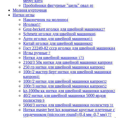
мебус кит
4
Пробойники фигурные "щель" овал
46
Молния курточная
Нитки иглы
Наконечник на молнию
4
Иголки
57
Groz-beckert иголки для швейной машинки
27
Schmetz иголки для швейной машинки
6
Арти иголки для швейной машинки
11
Китай иголки для швейной машинки
2
Гост 22249-82 ссср иголки для швейной машинки
4
Иглы ручные
7
Нитки для швейной машинки
173
210d/3 50к нитки для швейной машинки капрон
4
250 гр нитки для швейной машинки капрон
2
100г/2 мастер берт нитки для швейной машинки
капрон
41
100г/2 нитки для швейной машинки капрон
32
100г/3 нитки для швейной машинки капрон
52
kz-1000м кк нитки для швейной машинки капрон
2
40/2 нитки для швейной машинки 5000 ярдов
полиэстер
9
500d/3 нитки для швейной машинки полиэстер
31
Нитки master bert lux вощеные круглые плетеные с
сердечником (microcore round) (0,4 мм -0,7 мм)
77