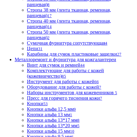
ранцевая)
8
Стропа 38 мм (лента тканная, ременная,
ранцевая)
17
Стропа 40 мм (лента тканная, ременная,
ранцевая)
14
Стропа 50 мм (лента тканная, ременная,
ранцевая)
2
Сумочная фурнитура сопутствующая
4
Цепи
31
Карабины для сумок пластиковые защелки
27
Металлоремонт и фурнитура для кожгалантереи
Винт для сумок и ремней
44
Комплектующие для работы с кожей
(кожевничество)
85
Инструмент для работы с кожей
66
Оборудование для работы с кожей
7
Наборы инструментов для кожевенников
5
Пресс для горячего тиснения кожи
7
Кнопки
53
Кнопки альфа 12,5 мм
9
Кнопки альфа 13 мм
1
Кнопки альфа 13*17 мм
8
Кнопки альфа 13*20 мм
5
Кнопки альфа 15 мм
10
Кнопки альфа 9,5 мм
6