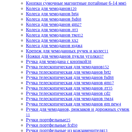
Кнопки сумочные магнитные потайные 6-14 мм
5
Колеса для чемоданов
120
Колеса для чемоданов brt
4
Колеса для чемоданов fsd
68
Колеса для чемоданов gm
27
Колеса для чемоданов лт
3
Колеса для чемоданов тмл
12
Колеса для чемоданов хх
2
Колеса для чемоданов юдж
4
Крепеж для чемоданных ручек и колес
11
Ножки для чемоданов пукли уголки
37
Ручка для чемодана с кнопкой
38
Ручка телескопическая для чемоданов
152
Ручка телескопическая для чемоданов brt
2
Ручка телескопическая для чемоданов fsd
88
Ручка телескопическая для чемоданов gm
17
Ручка телескопическая для чемоданов лт
35
Ручка телескопическая для чемоданов сd
2
Ручка телескопическая для чемоданов тмл
4
Ручка телескопическая для чемоданов gm new
4
Ручки для чемоданов, рюкзаков и дорожных сумок
11
Ручки портфельные
25
Ручки портфельные fcd
50
Ручки портфельные из кожзаменителя
13