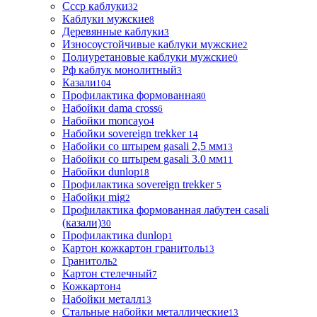
Ссср каблуки
32
Каблуки мужские
8
Деревянные каблуки
3
Износоустойчивые каблуки мужские
2
Полиуретановые каблуки мужские
0
Рф каблук монолитный
3
Казали
104
Профилактика формованная
0
Набойки dama cross
6
Набойки moncayo
4
Набойки sovereign trekker
14
Набойки со штырем gasali 2,5 мм
13
Набойки со штырем gasali 3.0 мм
11
Набойки dunlop
18
Профилактика sovereign trekker
5
Набойки mig
2
Профилактика формованная лабутен casali
(казали)
30
Профилактика dunlop
1
Картон кожкартон гранитоль
13
Гранитоль
2
Картон стелечный
7
Кожкартон
4
Набойки металл
13
Стальные набойки металлические
13