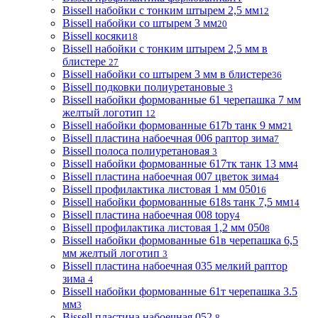
Bissell набойки с тонким штырем 2,5 мм
12
Bissell набойки со штырем 3 мм
20
Bissell косяки
18
Bissell набойки с тонким штырем 2,5 мм в
блистере
27
Bissell набойки со штырем 3 мм в блистере
36
Bissell подковки полиуретановые
3
Bissell набойки формованные 61 черепашка 7 мм
желтый логотип
12
Bissell набойки формованные 617b танк 9 мм
21
Bissell пластина набоечная 006 раптор зима
7
Bissell полоса полиуретановая
3
Bissell набойки формованные 617тк танк 13 мм
4
Bissell пластина набоечная 007 цветок зима
4
Bissell профилактика листовая 1 мм 050
16
Bissell набойки формованные 618s танк 7,5 мм
14
Bissell пластина набоечная 008 topy
4
Bissell профилактика листовая 1,2 мм 050
8
Bissell набойки формованные 61в черепашка 6,5
мм желтый логотип
3
Bissell пластина набоечная 035 мелкий раптор
зима
4
Bissell набойки формованные 61т черепашка 3.5
мм
3
Bissell пластина набоечная 052
8