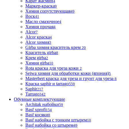
Карат жасмин
4
Маркер-краска
9
Химия сопутствующая
49
Воск
41
Масло смазочное
4
Химия прочая
4
Alcor
7
Alcor краска
4
Alcor химия
3
Girba химия краситель крем
20
Краситель girba
8
Крем girba
2
Химия girba
10
Rota краска для уреза кожи
2
Seiwa химия для обработки кожи (япония)
5
Masterbert краска для уреза и грунт для уреза
8
Краска saphir и tarrago
559
Saphir
217
Tarrago
342
Обувные комплектующие
Architak набойки
59
Basf xprofi
154
Basf косяки
8
Basf набойка с тонким штырем
10
Basf набойка со штырем
49