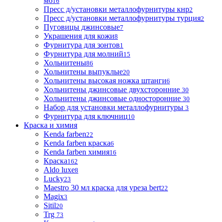
м6
16
Пресс д/установки металлофурнитуры кнр
2
Пресс д/установки металлофурнитуры турция
2
Пуговицы джинсовые
7
Украшения для кожи
8
Фурнитура для зонтов
1
Фурнитура для молний
15
Хольнитены
86
Хольнитены выпуклые
20
Хольнитены высокая ножка штанги
6
Хольнитены джинсовые двухсторонние
30
Хольнитены джинсовые односторонние
30
Набор для установки металлофурнитуры
3
Фурнитура для ключниц
10
Краска и химия
Kenda farben
22
Kenda farben краска
6
Kenda farben химия
16
Краска
162
Aldo luxe
8
Lucky
23
Maestro 30 мл краска для уреза bert
22
Magix
3
Sitil
20
Trg
73