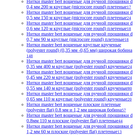
Нитки master bert вощеные для ручной прошивки d
0,4 мм 200 м круглые (microcore round) плетеные
17
Нитки master bert вощеные для ручной прошивки d
0,5 мм 150 м круглые (microcore round) плетеные
24
Нитки master bert вощеные для ручной прошивки d
0,6 мм 120 м круглые (microcore round) плетеные
18
Нитки master bert вощеные для ручной прошивки d
0,7 мм 90 м круглые (microcore round) плетеные
18
Нитки master bert вощеные круглые крученые
(polyester round) (0,35 мм -0,65 мм) широкая бобина
148
Нитки master bert вощеные для ручной прошивки d
0,35 мм 400 м круглые (polyester round) крученые
24
Нитки master bert вощеные для ручной прошивки d
0,45 мм 220 м круглые (polyester round) крученые
24
Нитки master bert вощеные для ручной прошивки d
0,55 мм 140 м круглые (polyester round) крученые
80
Нитки master bert вощеные для ручной прошивки d
0,65 мм 110 м круглые (polyester round) крученые
20
Нитки master bert вощеные плоские плетеные
(polyester flat) 0.8 мм и 1,2 мм широкая бобина
57
Нитки master bert вощеные для ручной прошивки d
0.8мм 110 м плоские (polyester flat) плетеные
44
Нитки master bert вощеные для ручной прошивки d
1,2 мм 60 м плоские (polyester flat) плетеные
13