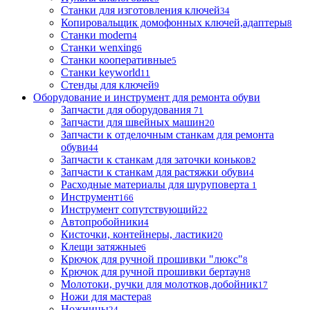
Станки для изготовления ключей
34
Копировальщик домофонных ключей,адаптеры
8
Станки modern
4
Станки wenxing
6
Станки кооперативные
5
Станки keyworld
11
Стенды для ключей
9
Оборудование и инструмент для ремонта обуви
Запчасти для оборудования
71
Запчасти для швейных машин
20
Запчасти к отделочным станкам для ремонта
обуви
44
Запчасти к станкам для заточки коньков
2
Запчасти к станкам для растяжки обуви
4
Расходные материалы для шуруповерта
1
Инструмент
166
Инструмент сопутствующий
22
Автопробойники
4
Кисточки, контейнеры, ластики
20
Клещи затяжные
6
Крючок для ручной прошивки "люкс"
8
Крючок для ручной прошивки бертаун
8
Молотоки, ручки для молотков,добойник
17
Ножи для мастера
8
Ножницы
24