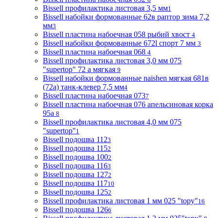
Bissell профилактика листовая 3,5 мм
1
Bissell набойки формованные 62в раптор зима 7,2
мм
3
Bissell пластина набоечная 058 рыбий хвост
4
Bissell набойки формованные 672l спорт 7 мм
3
Bissell пластина набоечная 068
4
Bissell профилактика листовая 3,0 мм 075
"supertop" 72 а мягкая
9
Bissell набойки формованные naishen мягкая 681в
(72a) танк-клевер 7,5 мм
4
Bissell пластина набоечная 073
7
Bissell пластина набоечная 076 апельсиновая корка
95а
8
Bissell профилактика листовая 4,0 мм 075
"supertop"
1
Bissell подошва 112
3
Bissell подошва 115
2
Bissell подошва 100
2
Bissell подошва 116
3
Bissell подошва 127
2
Bissell подошва 117
10
Bissell подошва 125
2
Bissell профилактика листовая 1 мм 025 "topy"
16
Bissell подошва 126
6