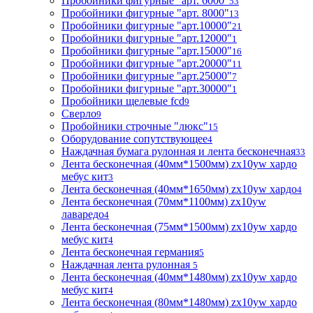
Пробойники фигурные "арт. 6000"
53
Пробойники фигурные "арт. 8000"
13
Пробойники фигурные "арт.10000"
21
Пробойники фигурные "арт.12000"
1
Пробойники фигурные "арт.15000"
16
Пробойники фигурные "арт.20000"
11
Пробойники фигурные "арт.25000"
7
Пробойники фигурные "арт.30000"
1
Пробойники щелевые fcd
9
Сверло
9
Пробойники строчные "люкс"
15
Оборудование сопутствующее
4
Наждачная бумага рулонная и лента бесконечная
33
Лента бесконечная (40мм*1500мм) zx10yw хардо
мебус кит
3
Лента бесконечная (40мм*1650мм) zx10yw хардо
4
Лента бесконечная (70мм*1100мм) zx10yw
лаваредо
4
Лента бесконечная (75мм*1500мм) zx10yw хардо
мебус кит
4
Лента бесконечная германия
5
Наждачная лента рулонная
5
Лента бесконечная (40мм*1480мм) zx10yw хардо
мебус кит
4
Лента бесконечная (80мм*1480мм) zx10yw хардо