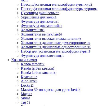
м6
16
Пресс д/установки металлофурнитуры кнр
2
Пресс д/установки металлофурнитуры турция
2
Пуговицы джинсовые
7
Украшения для кожи
8
Фурнитура для зонтов
1
Фурнитура для молний
15
Хольнитены
86
Хольнитены выпуклые
20
Хольнитены высокая ножка штанги
6
Хольнитены джинсовые двухсторонние
30
Хольнитены джинсовые односторонние
30
Набор для установки металлофурнитуры
3
Фурнитура для ключниц
10
Краска и химия
Kenda farben
22
Kenda farben краска
6
Kenda farben химия
16
Краска
162
Aldo luxe
8
Lucky
23
Maestro 30 мл краска для уреза bert
22
Magix
3
Sitil
20
Trg
73