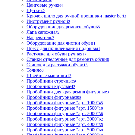
Цанговые ручки
4
Щетки
42
Крючок шило для ручной прошивки master bert
3
Инструмент ручной
2
Оборудование для ремонта обуви
65
Лапа сапожная
2
Нагреватель
2
Оборудование для чистки обуви
1
Пресс для приклеивания подошвы
1
Растяжка для обуви ручная
17
Станки отделочные для ремонта обуви
8
Станок для растяжки обуви
15
Точило
6
Швейные машинки
13
Пробойники строчные
9
Пробойники круглые
42
Пробойники для края ремня фигурные
3
Пробойники фигурные
398
Пробойники фигурные "арт. 1000"
45
Пробойники фигурные "арт. 1500"
10
Пробойники фигурные "арт. 2000"
38
Пробойники фигурные "арт. 3000"
62
Пробойники фигурные "арт. 4000"
35
Пробойники фигурные "арт. 5000"
69