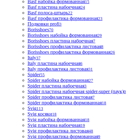
Basf набойка формованная
15
Basf пластина набоечная
24
Basf полоса-штырь
22
Basf профилактика формованная
23
Подковки profi
3
Borisshoes
70
Borisshoes набойка формованная
29
Borisshoes пластина набоечная
7
Borisshoes профилактика листовая
8
Borisshoes профилактика формованная
26
Italy
37
Italy пластина набоечная
6
Italy профилактика листовая
31
Spider
55
Spider набойка формованная
27
Spider пластина набоечная
3
Spider пластина набоечная spider-super (паук)
0
Spider профилактика листовая
7
Spider профилактика формованная
18
Svig
113
Svig косяки
18
Svig набойка формованная
18
Svig пластина набоечная
19
Svig профилактика листовая
48
Svig профилактика формованная
9