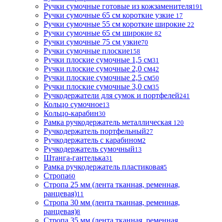
Ручки сумочные готовые из кожзаменителя
191
Ручки сумочные 65 см короткие узкие
17
Ручки сумочные 55 см короткие широкие
22
Ручки сумочные 65 см широкие
82
Ручки сумочные 75 см узкие
70
Ручки сумочные плоские
158
Ручки плоские сумочные 1,5 см
31
Ручки плоские сумочные 2,0 см
42
Ручки плоские сумочные 2,5 см
50
Ручки плоские сумочные 3,0 см
35
Ручкодержатели для сумок и портфелей
241
Кольцо сумочное
13
Кольцо-карабин
30
Рамка ручкодержатель металлическая
120
Ручкодержатель портфельный
27
Ручкодержатель с карабином
2
Ручкодержатель сумочный
13
Штанга-гантелька
31
Рамка ручкодержатель пластиковая
5
Стропа
60
Стропа 25 мм (лента тканная, ременная,
ранцевая)
11
Стропа 30 мм (лента тканная, ременная,
ранцевая)
8
Стропа 35 мм (лента тканная, ременная,