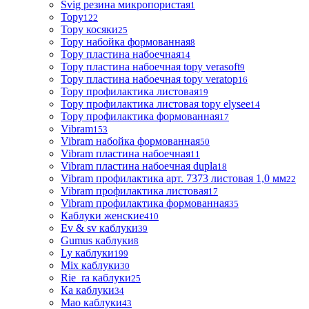
Svig резина микропористая
1
Topy
122
Topy косяки
25
Topy набойка формованная
8
Topy пластина набоечная
14
Topy пластина набоечная topy verasoft
9
Topy пластина набоечная topy veratop
16
Topy профилактика листовая
19
Topy профилактика листовая topy elysee
14
Topy профилактика формованная
17
Vibram
153
Vibram набойка формованная
50
Vibram пластина набоечная
11
Vibram пластина набоечная dupla
18
Vibram профилактика арт. 7373 листовая 1,0 мм
22
Vibram профилактика листовая
17
Vibram профилактика формованная
35
Каблуки женские
410
Ev & sv каблуки
39
Gumus каблуки
8
Ly каблуки
199
Mix каблуки
30
Rie_ra каблуки
25
Ка каблуки
34
Мао каблуки
43