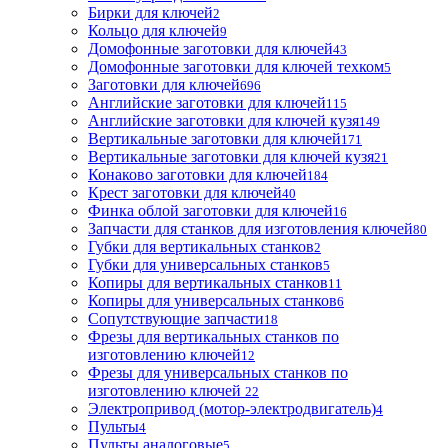
Бирки для ключей
2
Кольцо для ключей
9
Домофонные заготовки для ключей
43
Домофонные заготовки для ключей техком
5
Заготовки для ключей
696
Английские заготовки для ключей
115
Английские заготовки для ключей кузя
149
Вертикальные заготовки для ключей
171
Вертикальные заготовки для ключей кузя
21
Конаково заготовки для ключей
184
Крест заготовки для ключей
40
Финка облой заготовки для ключей
16
Запчасти для станков для изготовления ключей
80
Губки для вертикальных станков
2
Губки для универсальных станков
5
Копиры для вертикальных станков
11
Копиры для универсальных станков
6
Сопутствующие запчасти
18
Фрезы для вертикальных станков по
изготовлению ключей
12
Фрезы для универсальных станков по
изготовлению ключей
22
Электропривод (мотор-электродвигатель)
4
Пульты
4
Пульты аналоговые
5