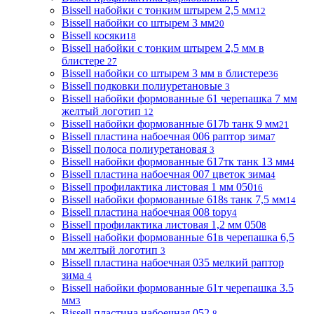
Bissell набойки с тонким штырем 2,5 мм
12
Bissell набойки со штырем 3 мм
20
Bissell косяки
18
Bissell набойки с тонким штырем 2,5 мм в
блистере
27
Bissell набойки со штырем 3 мм в блистере
36
Bissell подковки полиуретановые
3
Bissell набойки формованные 61 черепашка 7 мм
желтый логотип
12
Bissell набойки формованные 617b танк 9 мм
21
Bissell пластина набоечная 006 раптор зима
7
Bissell полоса полиуретановая
3
Bissell набойки формованные 617тк танк 13 мм
4
Bissell пластина набоечная 007 цветок зима
4
Bissell профилактика листовая 1 мм 050
16
Bissell набойки формованные 618s танк 7,5 мм
14
Bissell пластина набоечная 008 topy
4
Bissell профилактика листовая 1,2 мм 050
8
Bissell набойки формованные 61в черепашка 6,5
мм желтый логотип
3
Bissell пластина набоечная 035 мелкий раптор
зима
4
Bissell набойки формованные 61т черепашка 3.5
мм
3
Bissell пластина набоечная 052
8