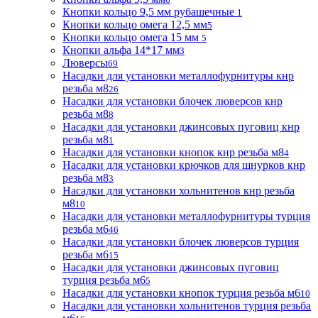
Кнопки кольцо 9,5 мм рубашечные
1
Кнопки кольцо омега 12,5 мм
5
Кнопки кольцо омега 15 мм
5
Кнопки альфа 14*17 мм
3
Люверсы
69
Насадки для установки металлофурнитуры кнр
резьба м8
26
Насадки для установки блочек люверсов кнр
резьба м8
8
Насадки для установки джинсовых пуговиц кнр
резьба м8
1
Насадки для установки кнопок кнр резьба м8
4
Насадки для установки крючков для шнурков кнр
резьба м8
3
Насадки для установки хольнитенов кнр резьба
м8
10
Насадки для установки металлофурнитуры турция
резьба м6
46
Насадки для установки блочек люверсов турция
резьба м6
15
Насадки для установки джинсовых пуговиц
турция резьба м6
5
Насадки для установки кнопок турция резьба м6
10
Насадки для установки хольнитенов турция резьба