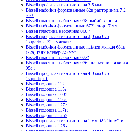
Bissell профилактика листовая 3,5 мм
1
Bissell набойки формованные 62в раптор зима 7,2
мм
3
Bissell пластина набоечная 058 рыбий хвост
4
Bissell набойки формованные 672l спорт 7 мм
3
Bissell пластина набоечная 068
4
Bissell профилактика листовая 3,0 мм 075
"supertop" 72 а мягкая
9
Bissell набойки формованные naishen мягкая 681в
(72a) танк-клевер 7,5 мм
4
Bissell пластина набоечная 073
7
Bissell пластина набоечная 076 апельсиновая корка
95а
8
Bissell профилактика листовая 4,0 мм 075
"supertop"
1
Bissell подошва 112
3
Bissell подошва 115
2
Bissell подошва 100
2
Bissell подошва 116
3
Bissell подошва 127
2
Bissell подошва 117
10
Bissell подошва 125
2
Bissell профилактика листовая 1 мм 025 "topy"
16
Bissell подошва 126
6