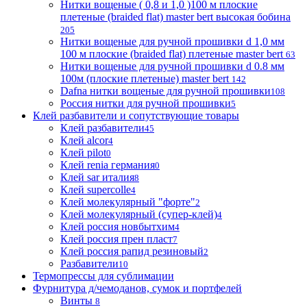
Нитки вощеные ( 0,8 и 1,0 )100 м плоские
плетеные (braided flat) master bert высокая бобина
205
Нитки вощеные для ручной прошивки d 1,0 мм
100 м плоские (braided flat) плетеные master bert
63
Нитки вощеные для ручной прошивки d 0.8 мм
100м (плоские плетеные) master bert
142
Dafna нитки вощеные для ручной прошивки
108
Россия нитки для ручной прошивки
5
Клей разбавители и сопутствующие товары
Клей разбавители
45
Клей alcor
4
Клей pilot
0
Клей renia германия
0
Клей sar италия
8
Клей supercolle
4
Клей молекулярный "форте"
2
Клей молекулярный (супер-клей)
4
Клей россия новбытхим
4
Клей россия прен пласт
7
Клей россия рапид резиновый
2
Разбавители
10
Термопрессы для сублимации
Фурнитура д/чемоданов, сумок и портфелей
Винты
8