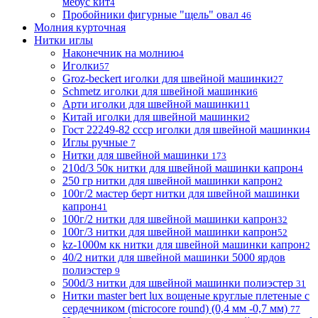
мебус кит
4
Пробойники фигурные "щель" овал
46
Молния курточная
Нитки иглы
Наконечник на молнию
4
Иголки
57
Groz-beckert иголки для швейной машинки
27
Schmetz иголки для швейной машинки
6
Арти иголки для швейной машинки
11
Китай иголки для швейной машинки
2
Гост 22249-82 ссср иголки для швейной машинки
4
Иглы ручные
7
Нитки для швейной машинки
173
210d/3 50к нитки для швейной машинки капрон
4
250 гр нитки для швейной машинки капрон
2
100г/2 мастер берт нитки для швейной машинки
капрон
41
100г/2 нитки для швейной машинки капрон
32
100г/3 нитки для швейной машинки капрон
52
kz-1000м кк нитки для швейной машинки капрон
2
40/2 нитки для швейной машинки 5000 ярдов
полиэстер
9
500d/3 нитки для швейной машинки полиэстер
31
Нитки master bert lux вощеные круглые плетеные с
сердечником (microcore round) (0,4 мм -0,7 мм)
77