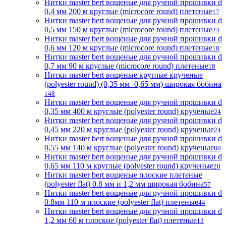
Нитки master bert вощеные для ручной прошивки d
0,4 мм 200 м круглые (microcore round) плетеные
17
Нитки master bert вощеные для ручной прошивки d
0,5 мм 150 м круглые (microcore round) плетеные
24
Нитки master bert вощеные для ручной прошивки d
0,6 мм 120 м круглые (microcore round) плетеные
18
Нитки master bert вощеные для ручной прошивки d
0,7 мм 90 м круглые (microcore round) плетеные
18
Нитки master bert вощеные круглые крученые
(polyester round) (0,35 мм -0,65 мм) широкая бобина
148
Нитки master bert вощеные для ручной прошивки d
0,35 мм 400 м круглые (polyester round) крученые
24
Нитки master bert вощеные для ручной прошивки d
0,45 мм 220 м круглые (polyester round) крученые
24
Нитки master bert вощеные для ручной прошивки d
0,55 мм 140 м круглые (polyester round) крученые
80
Нитки master bert вощеные для ручной прошивки d
0,65 мм 110 м круглые (polyester round) крученые
20
Нитки master bert вощеные плоские плетеные
(polyester flat) 0.8 мм и 1,2 мм широкая бобина
57
Нитки master bert вощеные для ручной прошивки d
0.8мм 110 м плоские (polyester flat) плетеные
44
Нитки master bert вощеные для ручной прошивки d
1,2 мм 60 м плоские (polyester flat) плетеные
13