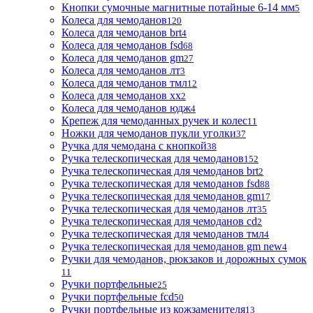
Кнопки сумочные магнитные потайные 6-14 мм
5
Колеса для чемоданов
120
Колеса для чемоданов brt
4
Колеса для чемоданов fsd
68
Колеса для чемоданов gm
27
Колеса для чемоданов лт
3
Колеса для чемоданов тмл
12
Колеса для чемоданов хх
2
Колеса для чемоданов юдж
4
Крепеж для чемоданных ручек и колес
11
Ножки для чемоданов пукли уголки
37
Ручка для чемодана с кнопкой
38
Ручка телескопическая для чемоданов
152
Ручка телескопическая для чемоданов brt
2
Ручка телескопическая для чемоданов fsd
88
Ручка телескопическая для чемоданов gm
17
Ручка телескопическая для чемоданов лт
35
Ручка телескопическая для чемоданов сd
2
Ручка телескопическая для чемоданов тмл
4
Ручка телескопическая для чемоданов gm new
4
Ручки для чемоданов, рюкзаков и дорожных сумок
11
Ручки портфельные
25
Ручки портфельные fcd
50
Ручки портфельные из кожзаменителя
13