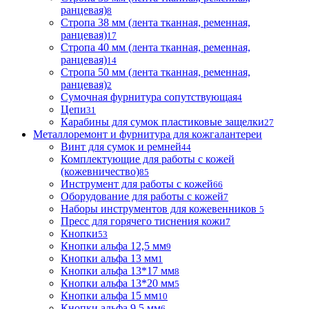
ранцевая)
8
Стропа 38 мм (лента тканная, ременная,
ранцевая)
17
Стропа 40 мм (лента тканная, ременная,
ранцевая)
14
Стропа 50 мм (лента тканная, ременная,
ранцевая)
2
Сумочная фурнитура сопутствующая
4
Цепи
31
Карабины для сумок пластиковые защелки
27
Металлоремонт и фурнитура для кожгалантереи
Винт для сумок и ремней
44
Комплектующие для работы с кожей
(кожевничество)
85
Инструмент для работы с кожей
66
Оборудование для работы с кожей
7
Наборы инструментов для кожевенников
5
Пресс для горячего тиснения кожи
7
Кнопки
53
Кнопки альфа 12,5 мм
9
Кнопки альфа 13 мм
1
Кнопки альфа 13*17 мм
8
Кнопки альфа 13*20 мм
5
Кнопки альфа 15 мм
10
Кнопки альфа 9,5 мм
6