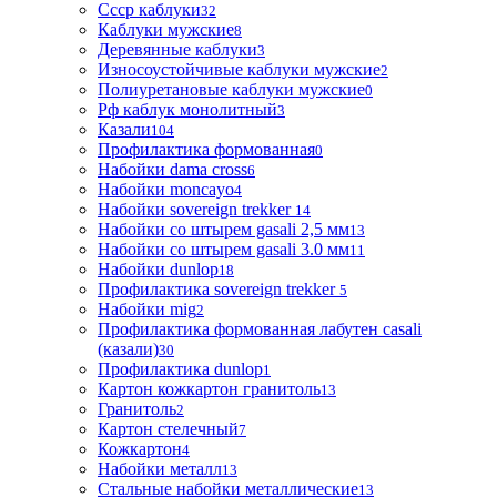
Ссср каблуки
32
Каблуки мужские
8
Деревянные каблуки
3
Износоустойчивые каблуки мужские
2
Полиуретановые каблуки мужские
0
Рф каблук монолитный
3
Казали
104
Профилактика формованная
0
Набойки dama cross
6
Набойки moncayo
4
Набойки sovereign trekker
14
Набойки со штырем gasali 2,5 мм
13
Набойки со штырем gasali 3.0 мм
11
Набойки dunlop
18
Профилактика sovereign trekker
5
Набойки mig
2
Профилактика формованная лабутен casali
(казали)
30
Профилактика dunlop
1
Картон кожкартон гранитоль
13
Гранитоль
2
Картон стелечный
7
Кожкартон
4
Набойки металл
13
Стальные набойки металлические
13