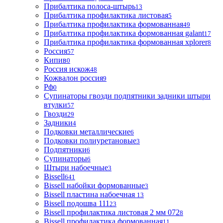
Прибалтика полоса-штырь
13
Прибалтика профилактика листовая
5
Прибалтика профилактика формованная
49
Прибалтика профилактика формованная galant
17
Прибалтика профилактика формованная xplorer
8
Россия
57
Кипив
0
Россия искож
48
Кожвалон россия
9
Рф
0
Супинаторы гвозди подпятники задники штыри
втулки
57
Гвозди
29
Задники
4
Подковки металлические
6
Подковки полиуретановые
3
Подпятники
6
Супинаторы
6
Штыри набоечные
3
Bissell
641
Bissell набойки формованные
3
Bissell пластина набоечная
13
Bissell подошва 111
23
Bissell профилактика листовая 2 мм 072
8
Bissell профилактика формованная
11