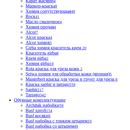
Карат жасмин
4
Маркер-краска
9
Химия сопутствующая
49
Воск
41
Масло смазочное
4
Химия прочая
4
Alcor
7
Alcor краска
4
Alcor химия
3
Girba химия краситель крем
20
Краситель girba
8
Крем girba
2
Химия girba
10
Rota краска для уреза кожи
2
Seiwa химия для обработки кожи (япония)
5
Masterbert краска для уреза и грунт для уреза
8
Краска saphir и tarrago
559
Saphir
217
Tarrago
342
Обувные комплектующие
Architak набойки
59
Basf xprofi
154
Basf косяки
8
Basf набойка с тонким штырем
10
Basf набойка со штырем
49