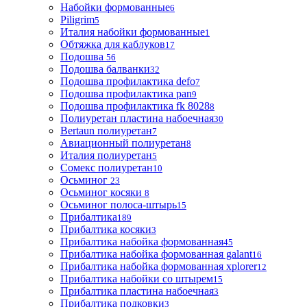
Набойки формованные
6
Piligrim
5
Италия набойки формованные
1
Обтяжка для каблуков
17
Подошва
56
Подошва балванки
32
Подошва профилактика defo
7
Подошва профилактика pan
9
Подошва профилактика fk 8028
8
Полиуретан пластина набоечная
30
Bertaun полиуретан
7
Авиационный полиуретан
8
Италия полиуретан
5
Сомекс полиуретан
10
Осьминог
23
Осьминог косяки
8
Осьминог полоса-штырь
15
Прибалтика
189
Прибалтика косяки
3
Прибалтика набойка формованная
45
Прибалтика набойка формованная galant
16
Прибалтика набойка формованная xplorer
12
Прибалтика набойки со штырем
15
Прибалтика пластина набоечная
3
Прибалтика подковки
3