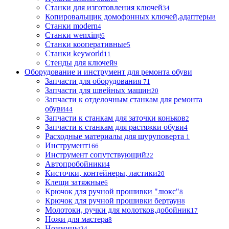
Станки для изготовления ключей
34
Копировальщик домофонных ключей,адаптеры
8
Станки modern
4
Станки wenxing
6
Станки кооперативные
5
Станки keyworld
11
Стенды для ключей
9
Оборудование и инструмент для ремонта обуви
Запчасти для оборудования
71
Запчасти для швейных машин
20
Запчасти к отделочным станкам для ремонта
обуви
44
Запчасти к станкам для заточки коньков
2
Запчасти к станкам для растяжки обуви
4
Расходные материалы для шуруповерта
1
Инструмент
166
Инструмент сопутствующий
22
Автопробойники
4
Кисточки, контейнеры, ластики
20
Клещи затяжные
6
Крючок для ручной прошивки "люкс"
8
Крючок для ручной прошивки бертаун
8
Молотоки, ручки для молотков,добойник
17
Ножи для мастера
8
Ножницы
24