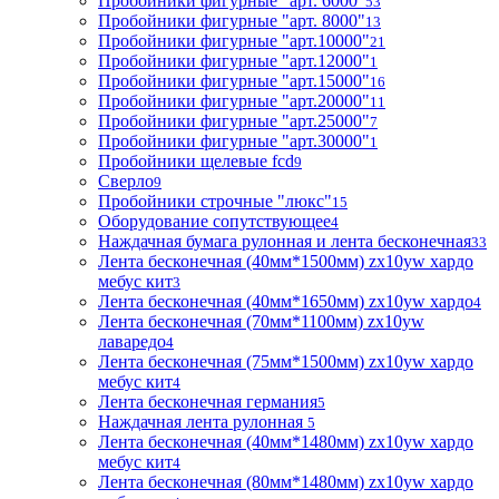
Пробойники фигурные "арт. 6000"
53
Пробойники фигурные "арт. 8000"
13
Пробойники фигурные "арт.10000"
21
Пробойники фигурные "арт.12000"
1
Пробойники фигурные "арт.15000"
16
Пробойники фигурные "арт.20000"
11
Пробойники фигурные "арт.25000"
7
Пробойники фигурные "арт.30000"
1
Пробойники щелевые fcd
9
Сверло
9
Пробойники строчные "люкс"
15
Оборудование сопутствующее
4
Наждачная бумага рулонная и лента бесконечная
33
Лента бесконечная (40мм*1500мм) zx10yw хардо
мебус кит
3
Лента бесконечная (40мм*1650мм) zx10yw хардо
4
Лента бесконечная (70мм*1100мм) zx10yw
лаваредо
4
Лента бесконечная (75мм*1500мм) zx10yw хардо
мебус кит
4
Лента бесконечная германия
5
Наждачная лента рулонная
5
Лента бесконечная (40мм*1480мм) zx10yw хардо
мебус кит
4
Лента бесконечная (80мм*1480мм) zx10yw хардо