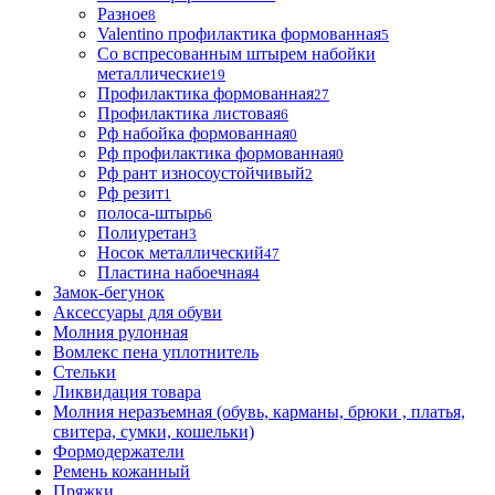
Разное
8
Valentino профилактика формованная
5
Со вспресованным штырем набойки
металлические
19
Профилактика формованная
27
Профилактика листовая
6
Рф набойка формованная
0
Рф профилактика формованная
0
Рф рант износоустойчивый
2
Рф резит
1
полоса-штырь
6
Полиуретан
3
Носок металлический
47
Пластина набоечная
4
Замок-бегунок
Аксессуары для обуви
Молния рулонная
Вомлекс пена уплотнитель
Стельки
Ликвидация товара
Молния неразъемная (обувь, карманы, брюки , платья,
свитера, сумки, кошельки)
Формодержатели
Ремень кожанный
Пряжки