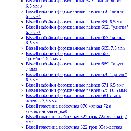
Bissell набойки формованные 673 "рыбий хвост"
6,5 мм
3
Bissell набойки формованные naishen 656 "линии"
6,5 мм
3
Bissell набойки формованные naishen 658 6,5 мм
3
Bissell набойки формованные naishen 662l "улитка"
6,5 мм
3
Bissell набойки формованные naishen 663 "волна"
6,5 мм
3
Bissell набойки формованные naishen 665l 7,5 мм
3
Bissell набойки формованные naishen 667l
"ромбик" 6,5 мм
3
Bissell набойки формованные naishen 669l "круги"
7 мм
3
Bissell набойки формованные naishen 670 "ариель"
6,5 мм
3
Bissell набойки формованные naishen 671 6,5 мм
4
Bissell набойки формованные naishen 675 l 6.5 мм
3
Bissell набойки формованные naishen 681в танк
-клевер 7,5 мм
4
Bissell пластина набоечная 076 мягкая 72 а
апельсиновая корка
9
Bissell пластина набоечная 322 трэк 72а мягкая 6,2
мм
4
Bissell пластина набоечная 322 трэк 95а жесткая