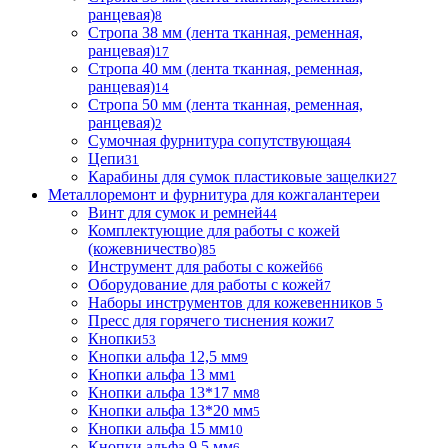
ранцевая)
8
Стропа 38 мм (лента тканная, ременная,
ранцевая)
17
Стропа 40 мм (лента тканная, ременная,
ранцевая)
14
Стропа 50 мм (лента тканная, ременная,
ранцевая)
2
Сумочная фурнитура сопутствующая
4
Цепи
31
Карабины для сумок пластиковые защелки
27
Металлоремонт и фурнитура для кожгалантереи
Винт для сумок и ремней
44
Комплектующие для работы с кожей
(кожевничество)
85
Инструмент для работы с кожей
66
Оборудование для работы с кожей
7
Наборы инструментов для кожевенников
5
Пресс для горячего тиснения кожи
7
Кнопки
53
Кнопки альфа 12,5 мм
9
Кнопки альфа 13 мм
1
Кнопки альфа 13*17 мм
8
Кнопки альфа 13*20 мм
5
Кнопки альфа 15 мм
10
Кнопки альфа 9,5 мм
6