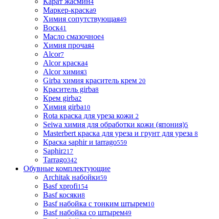
Карат жасмин
4
Маркер-краска
9
Химия сопутствующая
49
Воск
41
Масло смазочное
4
Химия прочая
4
Alcor
7
Alcor краска
4
Alcor химия
3
Girba химия краситель крем
20
Краситель girba
8
Крем girba
2
Химия girba
10
Rota краска для уреза кожи
2
Seiwa химия для обработки кожи (япония)
5
Masterbert краска для уреза и грунт для уреза
8
Краска saphir и tarrago
559
Saphir
217
Tarrago
342
Обувные комплектующие
Architak набойки
59
Basf xprofi
154
Basf косяки
8
Basf набойка с тонким штырем
10
Basf набойка со штырем
49