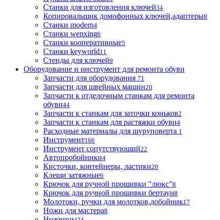
Станки для изготовления ключей
34
Копировальщик домофонных ключей,адаптеры
8
Станки modern
4
Станки wenxing
6
Станки кооперативные
5
Станки keyworld
11
Стенды для ключей
9
Оборудование и инструмент для ремонта обуви
Запчасти для оборудования
71
Запчасти для швейных машин
20
Запчасти к отделочным станкам для ремонта
обуви
44
Запчасти к станкам для заточки коньков
2
Запчасти к станкам для растяжки обуви
4
Расходные материалы для шуруповерта
1
Инструмент
166
Инструмент сопутствующий
22
Автопробойники
4
Кисточки, контейнеры, ластики
20
Клещи затяжные
6
Крючок для ручной прошивки "люкс"
8
Крючок для ручной прошивки бертаун
8
Молотоки, ручки для молотков,добойник
17
Ножи для мастера
8
Ножницы
24