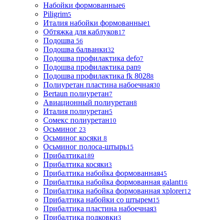
Набойки формованные
6
Piligrim
5
Италия набойки формованные
1
Обтяжка для каблуков
17
Подошва
56
Подошва балванки
32
Подошва профилактика defo
7
Подошва профилактика pan
9
Подошва профилактика fk 8028
8
Полиуретан пластина набоечная
30
Bertaun полиуретан
7
Авиационный полиуретан
8
Италия полиуретан
5
Сомекс полиуретан
10
Осьминог
23
Осьминог косяки
8
Осьминог полоса-штырь
15
Прибалтика
189
Прибалтика косяки
3
Прибалтика набойка формованная
45
Прибалтика набойка формованная galant
16
Прибалтика набойка формованная xplorer
12
Прибалтика набойки со штырем
15
Прибалтика пластина набоечная
3
Прибалтика подковки
3