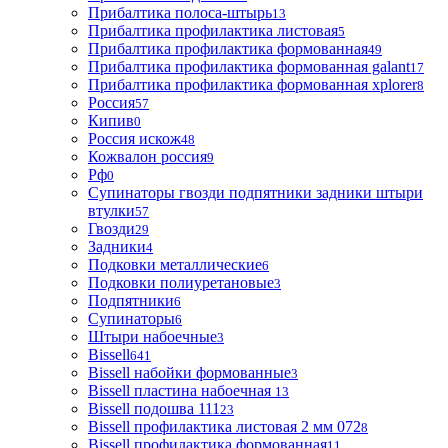
Прибалтика полоса-штырь
13
Прибалтика профилактика листовая
5
Прибалтика профилактика формованная
49
Прибалтика профилактика формованная galant
17
Прибалтика профилактика формованная xplorer
8
Россия
57
Кипив
0
Россия искож
48
Кожвалон россия
9
Рф
0
Супинаторы гвозди подпятники задники штыри
втулки
57
Гвозди
29
Задники
4
Подковки металлические
6
Подковки полиуретановые
3
Подпятники
6
Супинаторы
6
Штыри набоечные
3
Bissell
641
Bissell набойки формованные
3
Bissell пластина набоечная
13
Bissell подошва 111
23
Bissell профилактика листовая 2 мм 072
8
Bissell профилактика формованная
11