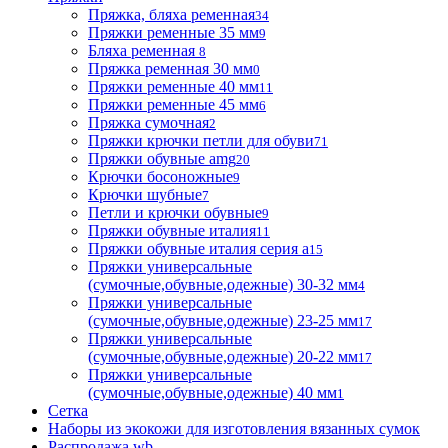
Пряжка, бляха ременная
34
Пряжки ременные 35 мм
9
Бляха ременная
8
Пряжка ременная 30 мм
0
Пряжки ременные 40 мм
11
Пряжки ременные 45 мм
6
Пряжка сумочная
2
Пряжки крючки петли для обуви
71
Пряжки обувные аmg
20
Крючки босоножные
9
Крючки шубные
7
Петли и крючки обувные
9
Пряжки обувные италия
11
Пряжки обувные италия серия а
15
Пряжки универсальные
(сумочные,обувные,одежные) 30-32 мм
4
Пряжки универсальные
(сумочные,обувные,одежные) 23-25 мм
17
Пряжки универсальные
(сумочные,обувные,одежные) 20-22 мм
17
Пряжки универсальные
(сумочные,обувные,одежные) 40 мм
1
Сетка
Наборы из экокожи для изготовления вязанных сумок
Распродажа wb