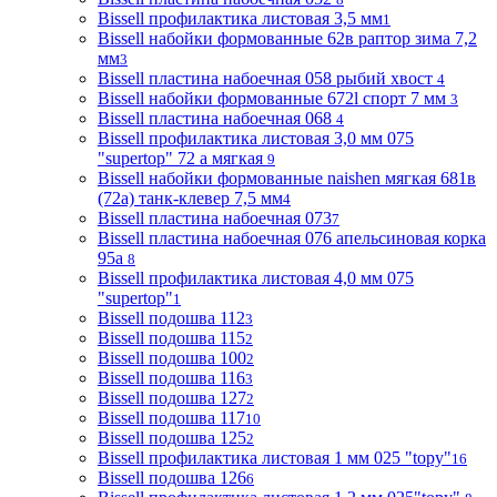
Bissell профилактика листовая 3,5 мм
1
Bissell набойки формованные 62в раптор зима 7,2
мм
3
Bissell пластина набоечная 058 рыбий хвост
4
Bissell набойки формованные 672l спорт 7 мм
3
Bissell пластина набоечная 068
4
Bissell профилактика листовая 3,0 мм 075
"supertop" 72 а мягкая
9
Bissell набойки формованные naishen мягкая 681в
(72a) танк-клевер 7,5 мм
4
Bissell пластина набоечная 073
7
Bissell пластина набоечная 076 апельсиновая корка
95а
8
Bissell профилактика листовая 4,0 мм 075
"supertop"
1
Bissell подошва 112
3
Bissell подошва 115
2
Bissell подошва 100
2
Bissell подошва 116
3
Bissell подошва 127
2
Bissell подошва 117
10
Bissell подошва 125
2
Bissell профилактика листовая 1 мм 025 "topy"
16
Bissell подошва 126
6