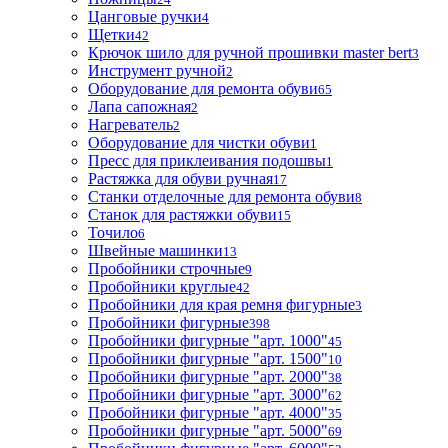
Цанговые ручки
4
Щетки
42
Крючок шило для ручной прошивки master bert
3
Инструмент ручной
2
Оборудование для ремонта обуви
65
Лапа сапожная
2
Нагреватель
2
Оборудование для чистки обуви
1
Пресс для приклеивания подошвы
1
Растяжка для обуви ручная
17
Станки отделочные для ремонта обуви
8
Станок для растяжки обуви
15
Точило
6
Швейные машинки
13
Пробойники строчные
9
Пробойники круглые
42
Пробойники для края ремня фигурные
3
Пробойники фигурные
398
Пробойники фигурные "арт. 1000"
45
Пробойники фигурные "арт. 1500"
10
Пробойники фигурные "арт. 2000"
38
Пробойники фигурные "арт. 3000"
62
Пробойники фигурные "арт. 4000"
35
Пробойники фигурные "арт. 5000"
69