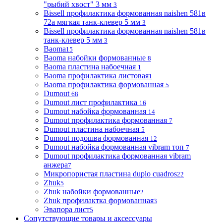
"рыбий хвост" 3 мм
3
Bissell профилактика формованная naishen 581в
72а мягкая танк-клевер 5 мм
3
Bissell профилактика формованная naishen 581в
танк-клевер 5 мм
3
Baoma
15
Baoma набойки формованные
8
Baoma пластина набоечная
1
Baoma профилактика листовая
1
Baoma профилактика формованная
5
Dumout
68
Dumout лист профилактика
16
Dumout набойка формованная
14
Dumout профилактика формованная
7
Dumout пластина набоечная
5
Dumout подошва формованная
12
Dumout набойка формованная vibram топ
7
Dumout профилактика формованная vibram
анжера
7
Микропористая пластина duplo cuadros
22
Zhuk
5
Zhuk набойки формованные
2
Zhuk профилактка формованная
3
Эвапора лист
5
Сопутствующие товары и аксессуары