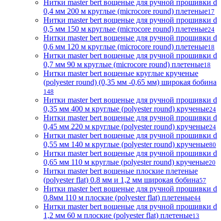
Нитки master bert вощеные для ручной прошивки d
0,4 мм 200 м круглые (microcore round) плетеные
17
Нитки master bert вощеные для ручной прошивки d
0,5 мм 150 м круглые (microcore round) плетеные
24
Нитки master bert вощеные для ручной прошивки d
0,6 мм 120 м круглые (microcore round) плетеные
18
Нитки master bert вощеные для ручной прошивки d
0,7 мм 90 м круглые (microcore round) плетеные
18
Нитки master bert вощеные круглые крученые
(polyester round) (0,35 мм -0,65 мм) широкая бобина
148
Нитки master bert вощеные для ручной прошивки d
0,35 мм 400 м круглые (polyester round) крученые
24
Нитки master bert вощеные для ручной прошивки d
0,45 мм 220 м круглые (polyester round) крученые
24
Нитки master bert вощеные для ручной прошивки d
0,55 мм 140 м круглые (polyester round) крученые
80
Нитки master bert вощеные для ручной прошивки d
0,65 мм 110 м круглые (polyester round) крученые
20
Нитки master bert вощеные плоские плетеные
(polyester flat) 0.8 мм и 1,2 мм широкая бобина
57
Нитки master bert вощеные для ручной прошивки d
0.8мм 110 м плоские (polyester flat) плетеные
44
Нитки master bert вощеные для ручной прошивки d
1,2 мм 60 м плоские (polyester flat) плетеные
13