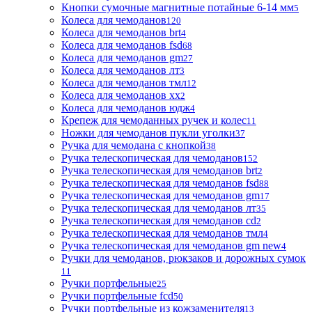
Кнопки сумочные магнитные потайные 6-14 мм
5
Колеса для чемоданов
120
Колеса для чемоданов brt
4
Колеса для чемоданов fsd
68
Колеса для чемоданов gm
27
Колеса для чемоданов лт
3
Колеса для чемоданов тмл
12
Колеса для чемоданов хх
2
Колеса для чемоданов юдж
4
Крепеж для чемоданных ручек и колес
11
Ножки для чемоданов пукли уголки
37
Ручка для чемодана с кнопкой
38
Ручка телескопическая для чемоданов
152
Ручка телескопическая для чемоданов brt
2
Ручка телескопическая для чемоданов fsd
88
Ручка телескопическая для чемоданов gm
17
Ручка телескопическая для чемоданов лт
35
Ручка телескопическая для чемоданов сd
2
Ручка телескопическая для чемоданов тмл
4
Ручка телескопическая для чемоданов gm new
4
Ручки для чемоданов, рюкзаков и дорожных сумок
11
Ручки портфельные
25
Ручки портфельные fcd
50
Ручки портфельные из кожзаменителя
13