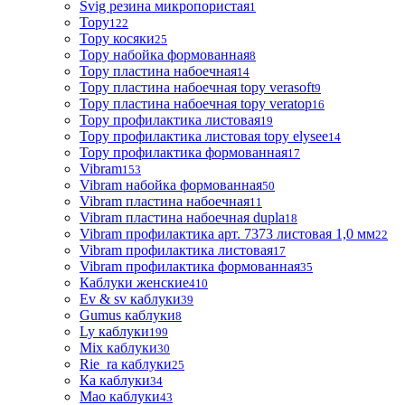
Svig резина микропористая
1
Topy
122
Topy косяки
25
Topy набойка формованная
8
Topy пластина набоечная
14
Topy пластина набоечная topy verasoft
9
Topy пластина набоечная topy veratop
16
Topy профилактика листовая
19
Topy профилактика листовая topy elysee
14
Topy профилактика формованная
17
Vibram
153
Vibram набойка формованная
50
Vibram пластина набоечная
11
Vibram пластина набоечная dupla
18
Vibram профилактика арт. 7373 листовая 1,0 мм
22
Vibram профилактика листовая
17
Vibram профилактика формованная
35
Каблуки женские
410
Ev & sv каблуки
39
Gumus каблуки
8
Ly каблуки
199
Mix каблуки
30
Rie_ra каблуки
25
Ка каблуки
34
Мао каблуки
43