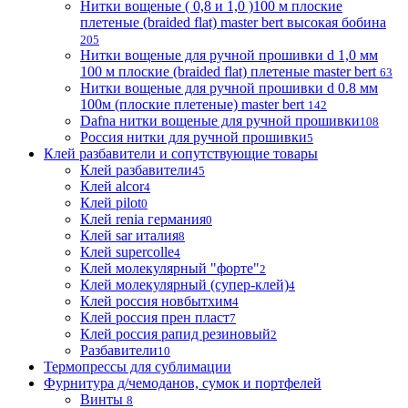
Нитки вощеные ( 0,8 и 1,0 )100 м плоские
плетеные (braided flat) master bert высокая бобина
205
Нитки вощеные для ручной прошивки d 1,0 мм
100 м плоские (braided flat) плетеные master bert
63
Нитки вощеные для ручной прошивки d 0.8 мм
100м (плоские плетеные) master bert
142
Dafna нитки вощеные для ручной прошивки
108
Россия нитки для ручной прошивки
5
Клей разбавители и сопутствующие товары
Клей разбавители
45
Клей alcor
4
Клей pilot
0
Клей renia германия
0
Клей sar италия
8
Клей supercolle
4
Клей молекулярный "форте"
2
Клей молекулярный (супер-клей)
4
Клей россия новбытхим
4
Клей россия прен пласт
7
Клей россия рапид резиновый
2
Разбавители
10
Термопрессы для сублимации
Фурнитура д/чемоданов, сумок и портфелей
Винты
8