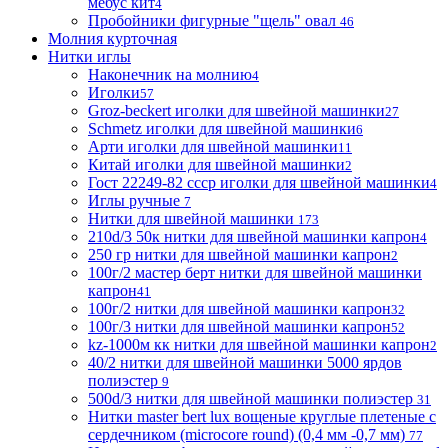
мебус кит
4
Пробойники фигурные "щель" овал
46
Молния курточная
Нитки иглы
Наконечник на молнию
4
Иголки
57
Groz-beckert иголки для швейной машинки
27
Schmetz иголки для швейной машинки
6
Арти иголки для швейной машинки
11
Китай иголки для швейной машинки
2
Гост 22249-82 ссср иголки для швейной машинки
4
Иглы ручные
7
Нитки для швейной машинки
173
210d/3 50к нитки для швейной машинки капрон
4
250 гр нитки для швейной машинки капрон
2
100г/2 мастер берт нитки для швейной машинки
капрон
41
100г/2 нитки для швейной машинки капрон
32
100г/3 нитки для швейной машинки капрон
52
kz-1000м кк нитки для швейной машинки капрон
2
40/2 нитки для швейной машинки 5000 ярдов
полиэстер
9
500d/3 нитки для швейной машинки полиэстер
31
Нитки master bert lux вощеные круглые плетеные с
сердечником (microcore round) (0,4 мм -0,7 мм)
77