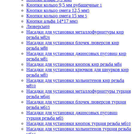
Кнопки кольцо 9,5 мм рубашечные
1
Кнопки кольцо омега 12,5 мм
5
Кнопки кольцо омега 15 мм
5
Кнопки альфа 14*17 мм
3
Люверсы
69
Насадки для установки металлофурнитуры кнр
резьба м8
26
Насадки для установки блочек люверсов кнр
резьба м8
8
Насадки для установки джинсовых пуговиц кнр
резьба м8
1
Насадки для установки кнопок кнр резьба м8
4
Насадки для установки крючков для шнурков кнр
резьба м8
3
Насадки для установки хольнитенов кнр резьба
м8
10
Насадки для установки металлофурнитуры турция
резьба м6
46
Насадки для установки блочек люверсов турция
резьба м6
15
Насадки для установки джинсовых пуговиц
турция резьба м6
5
Насадки для установки кнопок турция резьба м6
10
Насадки для установки хольнитенов турция резьба