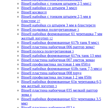
Bissell набойки с тонким штырем 2,5 мм
12
Bissell набойки со штырем 3 мм
20
Bissell косяки
18
Bissell набойки с тонким штырем 2,5 мм в
блистере
27
Bissell набойки со штырем 3 мм в блистере
36
Bissell подковки полиуретановые
3
Bissell набойки формованные 61 черепашка 7 мм
желтый логотип
12
Bissell набойки формованные 617b танк 9 мм
21
Bissell пластина набоечная 006 раптор зима
7
Bissell полоса полиуретановая
3
Bissell набойки формованные 617тк танк 13 мм
4
Bissell пластина набоечная 007 цветок зима
4
Bissell профилактика листовая 1 мм 050
16
Bissell набойки формованные 618s танк 7,5 мм
14
Bissell пластина набоечная 008 topy
4
Bissell профилактика листовая 1,2 мм 050
8
Bissell набойки формованные 61в черепашка 6,5
мм желтый логотип
3
Bissell пластина набоечная 035 мелкий раптор
зима
4
Bissell набойки формованные 61т черепашка 3.5
мм
3
Bissell пластина набоечная 052
8