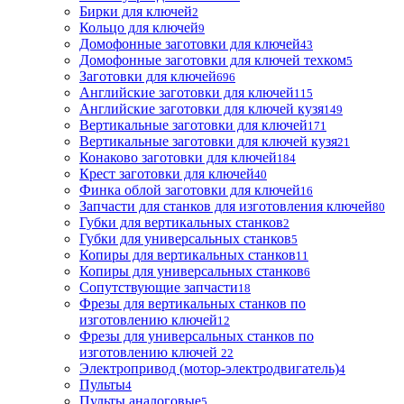
Бирки для ключей
2
Кольцо для ключей
9
Домофонные заготовки для ключей
43
Домофонные заготовки для ключей техком
5
Заготовки для ключей
696
Английские заготовки для ключей
115
Английские заготовки для ключей кузя
149
Вертикальные заготовки для ключей
171
Вертикальные заготовки для ключей кузя
21
Конаково заготовки для ключей
184
Крест заготовки для ключей
40
Финка облой заготовки для ключей
16
Запчасти для станков для изготовления ключей
80
Губки для вертикальных станков
2
Губки для универсальных станков
5
Копиры для вертикальных станков
11
Копиры для универсальных станков
6
Сопутствующие запчасти
18
Фрезы для вертикальных станков по
изготовлению ключей
12
Фрезы для универсальных станков по
изготовлению ключей
22
Электропривод (мотор-электродвигатель)
4
Пульты
4
Пульты аналоговые
5