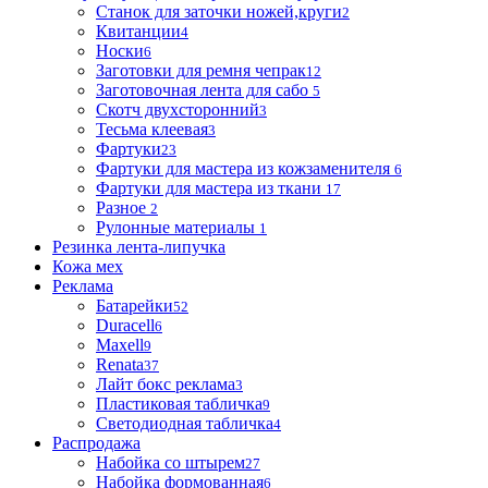
Станок для заточки ножей,круги
2
Квитанции
4
Носки
6
Заготовки для ремня чепрак
12
Заготовочная лента для сабо
5
Скотч двухсторонний
3
Тесьма клеевая
3
Фартуки
23
Фартуки для мастера из кожзаменителя
6
Фартуки для мастера из ткани
17
Разное
2
Рулонные материалы
1
Резинка лента-липучка
Кожа мех
Реклама
Батарейки
52
Duracell
6
Maxell
9
Renata
37
Лайт бокс реклама
3
Пластиковая табличка
9
Светодиодная табличка
4
Распродажа
Набойка со штырем
27
Набойка формованная
6