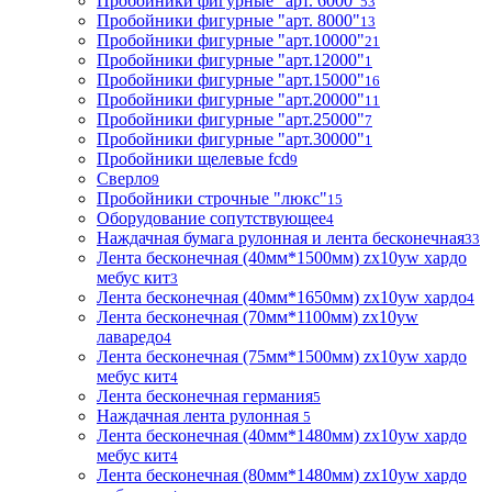
Пробойники фигурные "арт. 6000"
53
Пробойники фигурные "арт. 8000"
13
Пробойники фигурные "арт.10000"
21
Пробойники фигурные "арт.12000"
1
Пробойники фигурные "арт.15000"
16
Пробойники фигурные "арт.20000"
11
Пробойники фигурные "арт.25000"
7
Пробойники фигурные "арт.30000"
1
Пробойники щелевые fcd
9
Сверло
9
Пробойники строчные "люкс"
15
Оборудование сопутствующее
4
Наждачная бумага рулонная и лента бесконечная
33
Лента бесконечная (40мм*1500мм) zx10yw хардо
мебус кит
3
Лента бесконечная (40мм*1650мм) zx10yw хардо
4
Лента бесконечная (70мм*1100мм) zx10yw
лаваредо
4
Лента бесконечная (75мм*1500мм) zx10yw хардо
мебус кит
4
Лента бесконечная германия
5
Наждачная лента рулонная
5
Лента бесконечная (40мм*1480мм) zx10yw хардо
мебус кит
4
Лента бесконечная (80мм*1480мм) zx10yw хардо