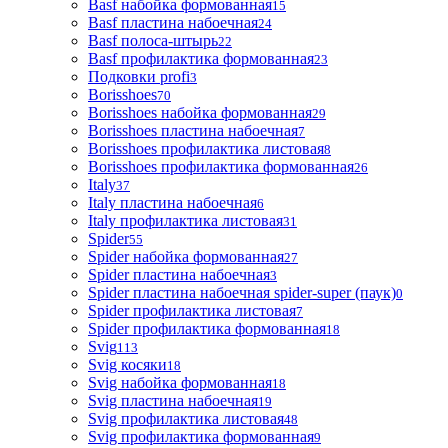
Basf набойка формованная
15
Basf пластина набоечная
24
Basf полоса-штырь
22
Basf профилактика формованная
23
Подковки profi
3
Borisshoes
70
Borisshoes набойка формованная
29
Borisshoes пластина набоечная
7
Borisshoes профилактика листовая
8
Borisshoes профилактика формованная
26
Italy
37
Italy пластина набоечная
6
Italy профилактика листовая
31
Spider
55
Spider набойка формованная
27
Spider пластина набоечная
3
Spider пластина набоечная spider-super (паук)
0
Spider профилактика листовая
7
Spider профилактика формованная
18
Svig
113
Svig косяки
18
Svig набойка формованная
18
Svig пластина набоечная
19
Svig профилактика листовая
48
Svig профилактика формованная
9