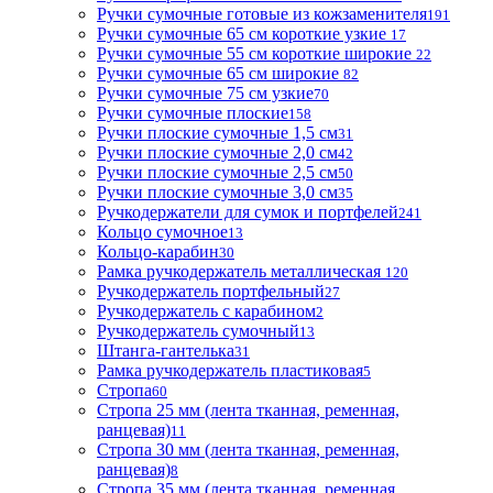
Ручки сумочные готовые из кожзаменителя
191
Ручки сумочные 65 см короткие узкие
17
Ручки сумочные 55 см короткие широкие
22
Ручки сумочные 65 см широкие
82
Ручки сумочные 75 см узкие
70
Ручки сумочные плоские
158
Ручки плоские сумочные 1,5 см
31
Ручки плоские сумочные 2,0 см
42
Ручки плоские сумочные 2,5 см
50
Ручки плоские сумочные 3,0 см
35
Ручкодержатели для сумок и портфелей
241
Кольцо сумочное
13
Кольцо-карабин
30
Рамка ручкодержатель металлическая
120
Ручкодержатель портфельный
27
Ручкодержатель с карабином
2
Ручкодержатель сумочный
13
Штанга-гантелька
31
Рамка ручкодержатель пластиковая
5
Стропа
60
Стропа 25 мм (лента тканная, ременная,
ранцевая)
11
Стропа 30 мм (лента тканная, ременная,
ранцевая)
8
Стропа 35 мм (лента тканная, ременная,