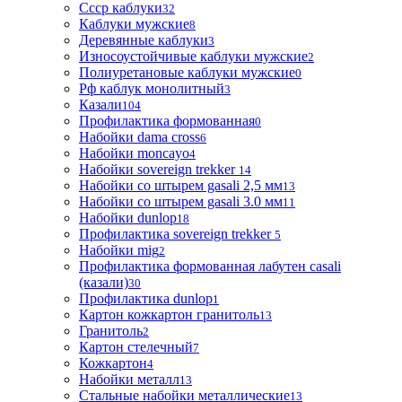
Ссср каблуки
32
Каблуки мужские
8
Деревянные каблуки
3
Износоустойчивые каблуки мужские
2
Полиуретановые каблуки мужские
0
Рф каблук монолитный
3
Казали
104
Профилактика формованная
0
Набойки dama cross
6
Набойки moncayo
4
Набойки sovereign trekker
14
Набойки со штырем gasali 2,5 мм
13
Набойки со штырем gasali 3.0 мм
11
Набойки dunlop
18
Профилактика sovereign trekker
5
Набойки mig
2
Профилактика формованная лабутен casali
(казали)
30
Профилактика dunlop
1
Картон кожкартон гранитоль
13
Гранитоль
2
Картон стелечный
7
Кожкартон
4
Набойки металл
13
Стальные набойки металлические
13