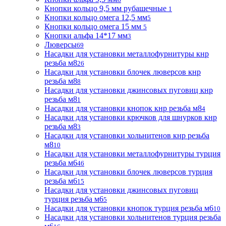
Кнопки кольцо 9,5 мм рубашечные
1
Кнопки кольцо омега 12,5 мм
5
Кнопки кольцо омега 15 мм
5
Кнопки альфа 14*17 мм
3
Люверсы
69
Насадки для установки металлофурнитуры кнр
резьба м8
26
Насадки для установки блочек люверсов кнр
резьба м8
8
Насадки для установки джинсовых пуговиц кнр
резьба м8
1
Насадки для установки кнопок кнр резьба м8
4
Насадки для установки крючков для шнурков кнр
резьба м8
3
Насадки для установки хольнитенов кнр резьба
м8
10
Насадки для установки металлофурнитуры турция
резьба м6
46
Насадки для установки блочек люверсов турция
резьба м6
15
Насадки для установки джинсовых пуговиц
турция резьба м6
5
Насадки для установки кнопок турция резьба м6
10
Насадки для установки хольнитенов турция резьба