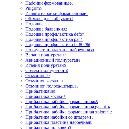
Набойки формованные
6
Piligrim
5
Италия набойки формованные
1
Обтяжка для каблуков
17
Подошва
56
Подошва балванки
32
Подошва профилактика defo
7
Подошва профилактика pan
9
Подошва профилактика fk 8028
8
Полиуретан пластина набоечная
30
Bertaun полиуретан
7
Авиационный полиуретан
8
Италия полиуретан
5
Сомекс полиуретан
10
Осьминог
23
Осьминог косяки
8
Осьминог полоса-штырь
15
Прибалтика
189
Прибалтика косяки
3
Прибалтика набойка формованная
45
Прибалтика набойка формованная galant
16
Прибалтика набойка формованная xplorer
12
Прибалтика набойки со штырем
15
Прибалтика пластина набоечная
3
Прибалтика подковки
3