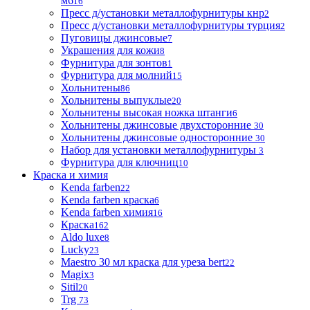
м6
16
Пресс д/установки металлофурнитуры кнр
2
Пресс д/установки металлофурнитуры турция
2
Пуговицы джинсовые
7
Украшения для кожи
8
Фурнитура для зонтов
1
Фурнитура для молний
15
Хольнитены
86
Хольнитены выпуклые
20
Хольнитены высокая ножка штанги
6
Хольнитены джинсовые двухсторонние
30
Хольнитены джинсовые односторонние
30
Набор для установки металлофурнитуры
3
Фурнитура для ключниц
10
Краска и химия
Kenda farben
22
Kenda farben краска
6
Kenda farben химия
16
Краска
162
Aldo luxe
8
Lucky
23
Maestro 30 мл краска для уреза bert
22
Magix
3
Sitil
20
Trg
73