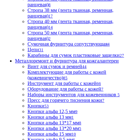
ранцевая)
8
Стропа 38 мм (лента тканная, ременная,
ранцевая)
17
Стропа 40 мм (лента тканная, ременная,
ранцевая)
14
Стропа 50 мм (лента тканная, ременная,
ранцевая)
2
Сумочная фурнитура сопутствующая
4
Цепи
31
Карабины для сумок пластиковые защелки
27
Металлоремонт и фурнитура для кожгалантереи
Винт для сумок и ремней
44
Комплектующие для работы с кожей
(кожевничество)
85
Инструмент для работы с кожей
66
Оборудование для работы с кожей
7
Наборы инструментов для кожевенников
5
Пресс для горячего тиснения кожи
7
Кнопки
53
Кнопки альфа 12,5 мм
9
Кнопки альфа 13 мм
1
Кнопки альфа 13*17 мм
8
Кнопки альфа 13*20 мм
5
Кнопки альфа 15 мм
10
Кнопки альфа 9,5 мм
6