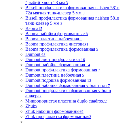
"рыбий хвост" 3 мм
3
Bissell профилактика формованная naishen 581в
72а мягкая танк-клевер 5 мм
3
Bissell профилактика формованная naishen 581в
танк-клевер 5 мм
3
Baoma
15
Baoma набойки формованные
8
Baoma пластина набоечная
1
Baoma профилактика листовая
1
Baoma профилактика формованная
5
Dumout
68
Dumout лист профилактика
16
Dumout набойка формованная
14
Dumout профилактика формованная
7
Dumout пластина набоечная
5
Dumout подошва формованная
12
Dumout набойка формованная vibram топ
7
Dumout профилактика формованная vibram
анжера
7
Микропористая пластина duplo cuadros
22
Zhuk
5
Zhuk набойки формованные
2
Zhuk профилактка формованная
3