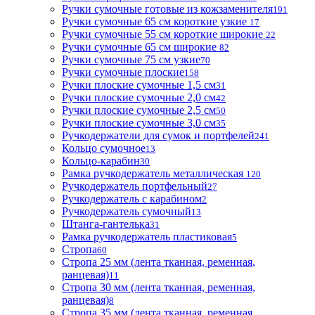
Ручки сумочные готовые из кожзаменителя
191
Ручки сумочные 65 см короткие узкие
17
Ручки сумочные 55 см короткие широкие
22
Ручки сумочные 65 см широкие
82
Ручки сумочные 75 см узкие
70
Ручки сумочные плоские
158
Ручки плоские сумочные 1,5 см
31
Ручки плоские сумочные 2,0 см
42
Ручки плоские сумочные 2,5 см
50
Ручки плоские сумочные 3,0 см
35
Ручкодержатели для сумок и портфелей
241
Кольцо сумочное
13
Кольцо-карабин
30
Рамка ручкодержатель металлическая
120
Ручкодержатель портфельный
27
Ручкодержатель с карабином
2
Ручкодержатель сумочный
13
Штанга-гантелька
31
Рамка ручкодержатель пластиковая
5
Стропа
60
Стропа 25 мм (лента тканная, ременная,
ранцевая)
11
Стропа 30 мм (лента тканная, ременная,
ранцевая)
8
Стропа 35 мм (лента тканная, ременная,