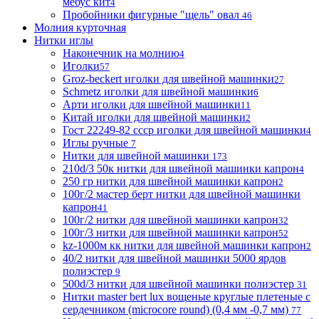
мебус кит
4
Пробойники фигурные "щель" овал
46
Молния курточная
Нитки иглы
Наконечник на молнию
4
Иголки
57
Groz-beckert иголки для швейной машинки
27
Schmetz иголки для швейной машинки
6
Арти иголки для швейной машинки
11
Китай иголки для швейной машинки
2
Гост 22249-82 ссср иголки для швейной машинки
4
Иглы ручные
7
Нитки для швейной машинки
173
210d/3 50к нитки для швейной машинки капрон
4
250 гр нитки для швейной машинки капрон
2
100г/2 мастер берт нитки для швейной машинки
капрон
41
100г/2 нитки для швейной машинки капрон
32
100г/3 нитки для швейной машинки капрон
52
kz-1000м кк нитки для швейной машинки капрон
2
40/2 нитки для швейной машинки 5000 ярдов
полиэстер
9
500d/3 нитки для швейной машинки полиэстер
31
Нитки master bert lux вощеные круглые плетеные с
сердечником (microcore round) (0,4 мм -0,7 мм)
77