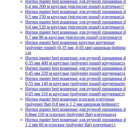
Нитки master bert вощеные для ручной прошивки d
0,4 мм 200 м круглые (microcore round) плетеные
17
Нитки master bert вощеные для ручной прошивки d
0,5 мм 150 м круглые (microcore round) плетеные
24
Нитки master bert вощеные для ручной прошивки d
0,6 мм 120 м круглые (microcore round) плетеные
18
Нитки master bert вощеные для ручной прошивки d
0,7 мм 90 м круглые (microcore round) плетеные
18
Нитки master bert вощеные круглые крученые
(polyester round) (0,35 мм -0,65 мм) широкая бобина
148
Нитки master bert вощеные для ручной прошивки d
0,35 мм 400 м круглые (polyester round) крученые
24
Нитки master bert вощеные для ручной прошивки d
0,45 мм 220 м круглые (polyester round) крученые
24
Нитки master bert вощеные для ручной прошивки d
0,55 мм 140 м круглые (polyester round) крученые
80
Нитки master bert вощеные для ручной прошивки d
0,65 мм 110 м круглые (polyester round) крученые
20
Нитки master bert вощеные плоские плетеные
(polyester flat) 0.8 мм и 1,2 мм широкая бобина
57
Нитки master bert вощеные для ручной прошивки d
0.8мм 110 м плоские (polyester flat) плетеные
44
Нитки master bert вощеные для ручной прошивки d
1,2 мм 60 м плоские (polyester flat) плетеные
13