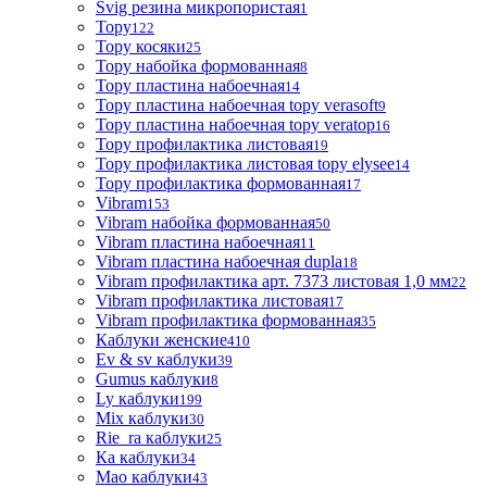
Svig резина микропористая
1
Topy
122
Topy косяки
25
Topy набойка формованная
8
Topy пластина набоечная
14
Topy пластина набоечная topy verasoft
9
Topy пластина набоечная topy veratop
16
Topy профилактика листовая
19
Topy профилактика листовая topy elysee
14
Topy профилактика формованная
17
Vibram
153
Vibram набойка формованная
50
Vibram пластина набоечная
11
Vibram пластина набоечная dupla
18
Vibram профилактика арт. 7373 листовая 1,0 мм
22
Vibram профилактика листовая
17
Vibram профилактика формованная
35
Каблуки женские
410
Ev & sv каблуки
39
Gumus каблуки
8
Ly каблуки
199
Mix каблуки
30
Rie_ra каблуки
25
Ка каблуки
34
Мао каблуки
43