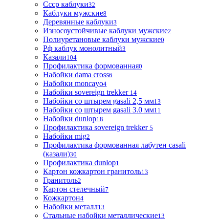
Ссср каблуки
32
Каблуки мужские
8
Деревянные каблуки
3
Износоустойчивые каблуки мужские
2
Полиуретановые каблуки мужские
0
Рф каблук монолитный
3
Казали
104
Профилактика формованная
0
Набойки dama cross
6
Набойки moncayo
4
Набойки sovereign trekker
14
Набойки со штырем gasali 2,5 мм
13
Набойки со штырем gasali 3.0 мм
11
Набойки dunlop
18
Профилактика sovereign trekker
5
Набойки mig
2
Профилактика формованная лабутен casali
(казали)
30
Профилактика dunlop
1
Картон кожкартон гранитоль
13
Гранитоль
2
Картон стелечный
7
Кожкартон
4
Набойки металл
13
Стальные набойки металлические
13