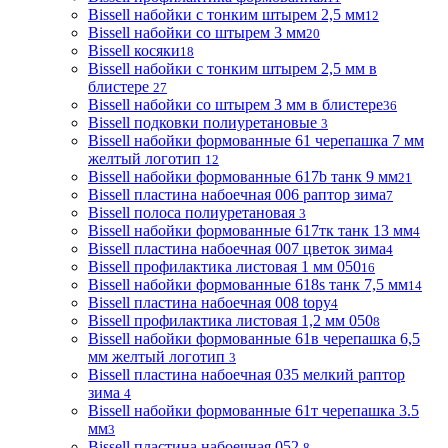
Bissell набойки с тонким штырем 2,5 мм
12
Bissell набойки со штырем 3 мм
20
Bissell косяки
18
Bissell набойки с тонким штырем 2,5 мм в
блистере
27
Bissell набойки со штырем 3 мм в блистере
36
Bissell подковки полиуретановые
3
Bissell набойки формованные 61 черепашка 7 мм
желтый логотип
12
Bissell набойки формованные 617b танк 9 мм
21
Bissell пластина набоечная 006 раптор зима
7
Bissell полоса полиуретановая
3
Bissell набойки формованные 617тк танк 13 мм
4
Bissell пластина набоечная 007 цветок зима
4
Bissell профилактика листовая 1 мм 050
16
Bissell набойки формованные 618s танк 7,5 мм
14
Bissell пластина набоечная 008 topy
4
Bissell профилактика листовая 1,2 мм 050
8
Bissell набойки формованные 61в черепашка 6,5
мм желтый логотип
3
Bissell пластина набоечная 035 мелкий раптор
зима
4
Bissell набойки формованные 61т черепашка 3.5
мм
3
Bissell пластина набоечная 052
8