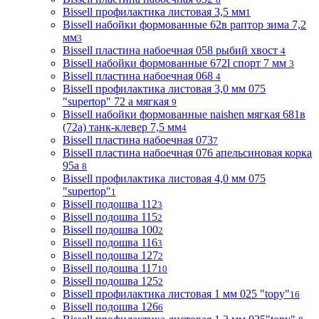
Bissell профилактика листовая 3,5 мм
1
Bissell набойки формованные 62в раптор зима 7,2
мм
3
Bissell пластина набоечная 058 рыбий хвост
4
Bissell набойки формованные 672l спорт 7 мм
3
Bissell пластина набоечная 068
4
Bissell профилактика листовая 3,0 мм 075
"supertop" 72 а мягкая
9
Bissell набойки формованные naishen мягкая 681в
(72a) танк-клевер 7,5 мм
4
Bissell пластина набоечная 073
7
Bissell пластина набоечная 076 апельсиновая корка
95а
8
Bissell профилактика листовая 4,0 мм 075
"supertop"
1
Bissell подошва 112
3
Bissell подошва 115
2
Bissell подошва 100
2
Bissell подошва 116
3
Bissell подошва 127
2
Bissell подошва 117
10
Bissell подошва 125
2
Bissell профилактика листовая 1 мм 025 "topy"
16
Bissell подошва 126
6