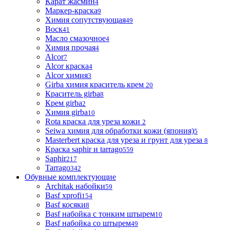
Карат жасмин
4
Маркер-краска
9
Химия сопутствующая
49
Воск
41
Масло смазочное
4
Химия прочая
4
Alcor
7
Alcor краска
4
Alcor химия
3
Girba химия краситель крем
20
Краситель girba
8
Крем girba
2
Химия girba
10
Rota краска для уреза кожи
2
Seiwa химия для обработки кожи (япония)
5
Masterbert краска для уреза и грунт для уреза
8
Краска saphir и tarrago
559
Saphir
217
Tarrago
342
Обувные комплектующие
Architak набойки
59
Basf xprofi
154
Basf косяки
8
Basf набойка с тонким штырем
10
Basf набойка со штырем
49