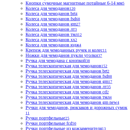
Кнопки сумочные магнитные потайные 6-14 мм
5
Колеса для чемоданов
120
Колеса для чемоданов brt
4
Колеса для чемоданов fsd
68
Колеса для чемоданов gm
27
Колеса для чемоданов лт
3
Колеса для чемоданов тмл
12
Колеса для чемоданов хх
2
Колеса для чемоданов юдж
4
Крепеж для чемоданных ручек и колес
11
Ножки для чемоданов пукли уголки
37
Ручка для чемодана с кнопкой
38
Ручка телескопическая для чемоданов
152
Ручка телескопическая для чемоданов brt
2
Ручка телескопическая для чемоданов fsd
88
Ручка телескопическая для чемоданов gm
17
Ручка телескопическая для чемоданов лт
35
Ручка телескопическая для чемоданов сd
2
Ручка телескопическая для чемоданов тмл
4
Ручка телескопическая для чемоданов gm new
4
Ручки для чемоданов, рюкзаков и дорожных сумок
11
Ручки портфельные
25
Ручки портфельные fcd
50
Ручки портфельные из кожзаменителя
13