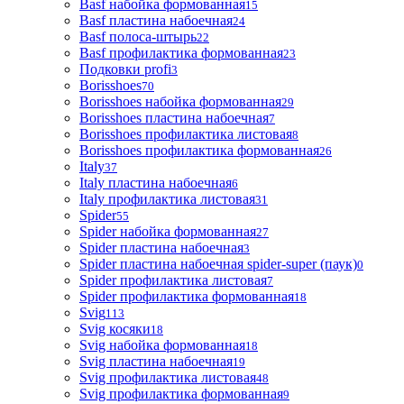
Basf набойка формованная
15
Basf пластина набоечная
24
Basf полоса-штырь
22
Basf профилактика формованная
23
Подковки profi
3
Borisshoes
70
Borisshoes набойка формованная
29
Borisshoes пластина набоечная
7
Borisshoes профилактика листовая
8
Borisshoes профилактика формованная
26
Italy
37
Italy пластина набоечная
6
Italy профилактика листовая
31
Spider
55
Spider набойка формованная
27
Spider пластина набоечная
3
Spider пластина набоечная spider-super (паук)
0
Spider профилактика листовая
7
Spider профилактика формованная
18
Svig
113
Svig косяки
18
Svig набойка формованная
18
Svig пластина набоечная
19
Svig профилактика листовая
48
Svig профилактика формованная
9