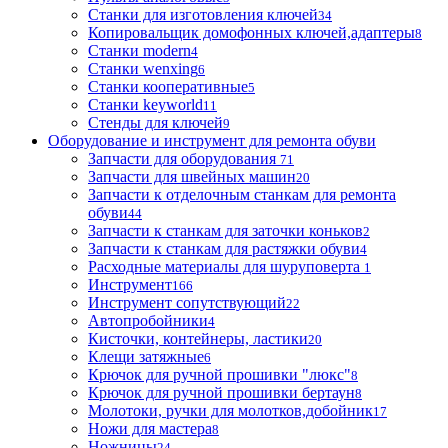
Станки для изготовления ключей
34
Копировальщик домофонных ключей,адаптеры
8
Станки modern
4
Станки wenxing
6
Станки кооперативные
5
Станки keyworld
11
Стенды для ключей
9
Оборудование и инструмент для ремонта обуви
Запчасти для оборудования
71
Запчасти для швейных машин
20
Запчасти к отделочным станкам для ремонта
обуви
44
Запчасти к станкам для заточки коньков
2
Запчасти к станкам для растяжки обуви
4
Расходные материалы для шуруповерта
1
Инструмент
166
Инструмент сопутствующий
22
Автопробойники
4
Кисточки, контейнеры, ластики
20
Клещи затяжные
6
Крючок для ручной прошивки "люкс"
8
Крючок для ручной прошивки бертаун
8
Молотоки, ручки для молотков,добойник
17
Ножи для мастера
8
Ножницы
24