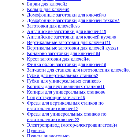
Бирки для ключей
2
Кольцо для ключей
9
Домофонные заготовки для ключей
43
Домофонные заготовки для ключей техком
5
Заготовки для ключей
696
Английские заготовки для ключей
115
Английские заготовки для ключей кузя
149
Вертикальные заготовки для ключей
171
Вертикальные заготовки для ключей кузя
21
Конаково заготовки для ключей
184
Крест заготовки для ключей
40
Финка облой заготовки для ключей
16
Запчасти для станков для изготовления ключей
80
Губки для вертикальных станков
2
Губки для универсальных станков
5
Копиры для вертикальных станков
11
Копиры для универсальных станков
6
Сопутствующие запчасти
18
Фрезы для вертикальных станков по
изготовлению ключей
12
Фрезы для универсальных станков по
изготовлению ключей
22
Электропривод (мотор-электродвигатель)
4
Пульты
4
Пульты аналоговые
5