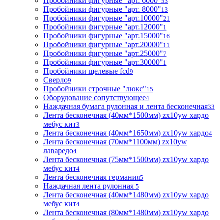
Пробойники фигурные "арт. 6000"
53
Пробойники фигурные "арт. 8000"
13
Пробойники фигурные "арт.10000"
21
Пробойники фигурные "арт.12000"
1
Пробойники фигурные "арт.15000"
16
Пробойники фигурные "арт.20000"
11
Пробойники фигурные "арт.25000"
7
Пробойники фигурные "арт.30000"
1
Пробойники щелевые fcd
9
Сверло
9
Пробойники строчные "люкс"
15
Оборудование сопутствующее
4
Наждачная бумага рулонная и лента бесконечная
33
Лента бесконечная (40мм*1500мм) zx10yw хардо
мебус кит
3
Лента бесконечная (40мм*1650мм) zx10yw хардо
4
Лента бесконечная (70мм*1100мм) zx10yw
лаваредо
4
Лента бесконечная (75мм*1500мм) zx10yw хардо
мебус кит
4
Лента бесконечная германия
5
Наждачная лента рулонная
5
Лента бесконечная (40мм*1480мм) zx10yw хардо
мебус кит
4
Лента бесконечная (80мм*1480мм) zx10yw хардо