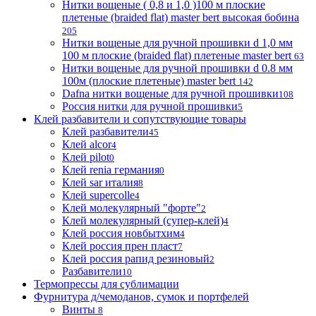
Нитки вощеные ( 0,8 и 1,0 )100 м плоские
плетеные (braided flat) master bert высокая бобина
205
Нитки вощеные для ручной прошивки d 1,0 мм
100 м плоские (braided flat) плетеные master bert
63
Нитки вощеные для ручной прошивки d 0.8 мм
100м (плоские плетеные) master bert
142
Dafna нитки вощеные для ручной прошивки
108
Россия нитки для ручной прошивки
5
Клей разбавители и сопутствующие товары
Клей разбавители
45
Клей alcor
4
Клей pilot
0
Клей renia германия
0
Клей sar италия
8
Клей supercolle
4
Клей молекулярный "форте"
2
Клей молекулярный (супер-клей)
4
Клей россия новбытхим
4
Клей россия прен пласт
7
Клей россия рапид резиновый
2
Разбавители
10
Термопрессы для сублимации
Фурнитура д/чемоданов, сумок и портфелей
Винты
8