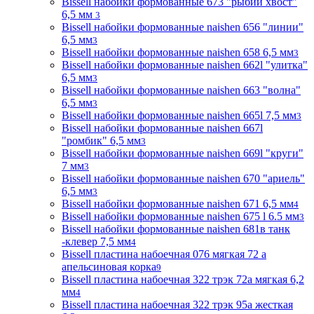
Bissell набойки формованные 673 "рыбий хвост"
6,5 мм
3
Bissell набойки формованные naishen 656 "линии"
6,5 мм
3
Bissell набойки формованные naishen 658 6,5 мм
3
Bissell набойки формованные naishen 662l "улитка"
6,5 мм
3
Bissell набойки формованные naishen 663 "волна"
6,5 мм
3
Bissell набойки формованные naishen 665l 7,5 мм
3
Bissell набойки формованные naishen 667l
"ромбик" 6,5 мм
3
Bissell набойки формованные naishen 669l "круги"
7 мм
3
Bissell набойки формованные naishen 670 "ариель"
6,5 мм
3
Bissell набойки формованные naishen 671 6,5 мм
4
Bissell набойки формованные naishen 675 l 6.5 мм
3
Bissell набойки формованные naishen 681в танк
-клевер 7,5 мм
4
Bissell пластина набоечная 076 мягкая 72 а
апельсиновая корка
9
Bissell пластина набоечная 322 трэк 72а мягкая 6,2
мм
4
Bissell пластина набоечная 322 трэк 95а жесткая