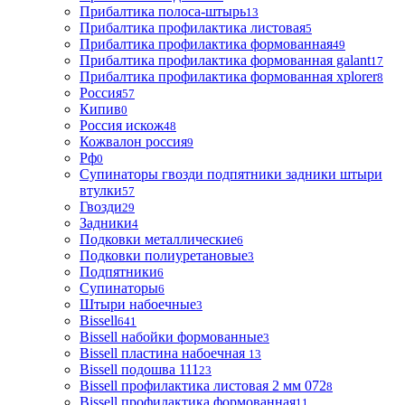
Прибалтика полоса-штырь
13
Прибалтика профилактика листовая
5
Прибалтика профилактика формованная
49
Прибалтика профилактика формованная galant
17
Прибалтика профилактика формованная xplorer
8
Россия
57
Кипив
0
Россия искож
48
Кожвалон россия
9
Рф
0
Супинаторы гвозди подпятники задники штыри
втулки
57
Гвозди
29
Задники
4
Подковки металлические
6
Подковки полиуретановые
3
Подпятники
6
Супинаторы
6
Штыри набоечные
3
Bissell
641
Bissell набойки формованные
3
Bissell пластина набоечная
13
Bissell подошва 111
23
Bissell профилактика листовая 2 мм 072
8
Bissell профилактика формованная
11