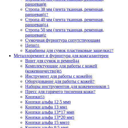
ранцевая)
8
Стропа 38 мм (лента тканная, ременная,
ранцевая)
17
Стропа 40 мм (лента тканная, ременная,
ранцевая)
14
Стропа 50 мм (лента тканная, ременная,
ранцевая)
2
Сумочная фурнитура сопутствующая
4
Цепи
31
Карабины для сумок пластиковые защелки
27
Металлоремонт и фурнитура для кожгалантереи
Винт для сумок и ремней
44
Комплектующие для работы с кожей
(кожевничество)
85
Инструмент для работы с кожей
66
Оборудование для работы с кожей
7
Наборы инструментов для кожевенников
5
Пресс для горячего тиснения кожи
7
Кнопки
53
Кнопки альфа 12,5 мм
9
Кнопки альфа 13 мм
1
Кнопки альфа 13*17 мм
8
Кнопки альфа 13*20 мм
5
Кнопки альфа 15 мм
10
Кнопки альфа 9,5 мм
6