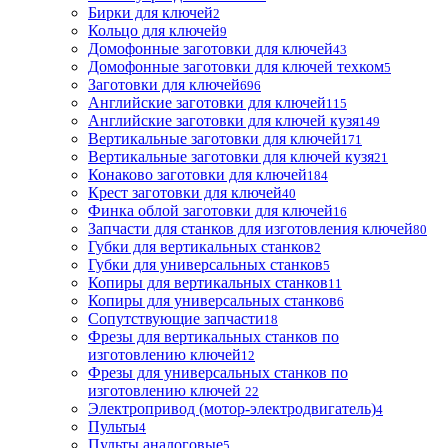
Бирки для ключей
2
Кольцо для ключей
9
Домофонные заготовки для ключей
43
Домофонные заготовки для ключей техком
5
Заготовки для ключей
696
Английские заготовки для ключей
115
Английские заготовки для ключей кузя
149
Вертикальные заготовки для ключей
171
Вертикальные заготовки для ключей кузя
21
Конаково заготовки для ключей
184
Крест заготовки для ключей
40
Финка облой заготовки для ключей
16
Запчасти для станков для изготовления ключей
80
Губки для вертикальных станков
2
Губки для универсальных станков
5
Копиры для вертикальных станков
11
Копиры для универсальных станков
6
Сопутствующие запчасти
18
Фрезы для вертикальных станков по
изготовлению ключей
12
Фрезы для универсальных станков по
изготовлению ключей
22
Электропривод (мотор-электродвигатель)
4
Пульты
4
Пульты аналоговые
5