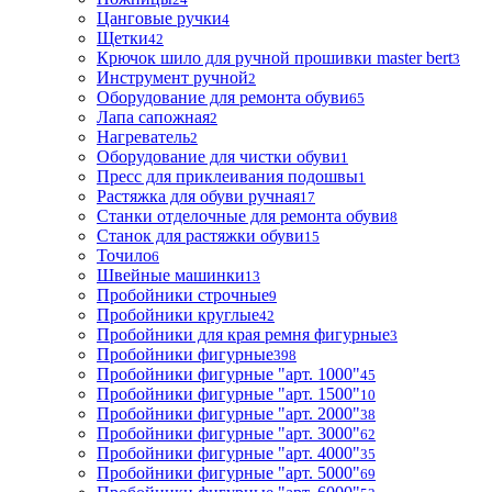
Цанговые ручки
4
Щетки
42
Крючок шило для ручной прошивки master bert
3
Инструмент ручной
2
Оборудование для ремонта обуви
65
Лапа сапожная
2
Нагреватель
2
Оборудование для чистки обуви
1
Пресс для приклеивания подошвы
1
Растяжка для обуви ручная
17
Станки отделочные для ремонта обуви
8
Станок для растяжки обуви
15
Точило
6
Швейные машинки
13
Пробойники строчные
9
Пробойники круглые
42
Пробойники для края ремня фигурные
3
Пробойники фигурные
398
Пробойники фигурные "арт. 1000"
45
Пробойники фигурные "арт. 1500"
10
Пробойники фигурные "арт. 2000"
38
Пробойники фигурные "арт. 3000"
62
Пробойники фигурные "арт. 4000"
35
Пробойники фигурные "арт. 5000"
69