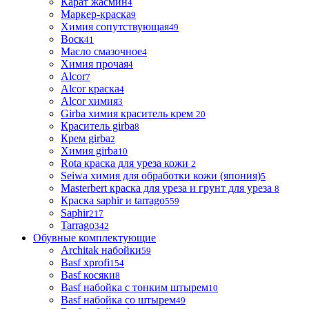
Карат жасмин
4
Маркер-краска
9
Химия сопутствующая
49
Воск
41
Масло смазочное
4
Химия прочая
4
Alcor
7
Alcor краска
4
Alcor химия
3
Girba химия краситель крем
20
Краситель girba
8
Крем girba
2
Химия girba
10
Rota краска для уреза кожи
2
Seiwa химия для обработки кожи (япония)
5
Masterbert краска для уреза и грунт для уреза
8
Краска saphir и tarrago
559
Saphir
217
Tarrago
342
Обувные комплектующие
Architak набойки
59
Basf xprofi
154
Basf косяки
8
Basf набойка с тонким штырем
10
Basf набойка со штырем
49