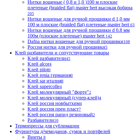
Нитки вощеные ( 0,8 и 1,0 )100 м плоские
плетеные (braided flat) master bert высокая бобина
205
Нитки вощеные для ручной прошивки d 1,0 мм
100 м плоские (braided flat) плетеные master bert
63
Нитки вощеные для ручной прошивки d 0.8 мм
100м (плоские плетеные) master bert
142
Dafna нитки вощеные для ручной прошивки
108
Россия нитки для ручной прошивки
5
Клей разбавители и сопутствующие товары
Клей разбавители
45
Клей alcor
4
Клей pilot
0
Клей renia германия
0
Клей sar италия
8
Клей supercolle
4
Клей молекулярный "форте"
2
Клей молекулярный (супер-клей)
4
Клей россия новбытхим
4
Клей россия прен пласт
7
Клей россия рапид резиновый
2
Разбавители
10
Термопрессы для сублимации
Фурнитура д/чемоданов, сумок и портфелей
Винты
8