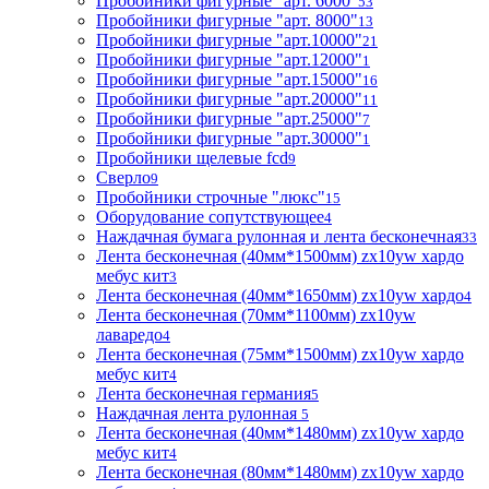
Пробойники фигурные "арт. 6000"
53
Пробойники фигурные "арт. 8000"
13
Пробойники фигурные "арт.10000"
21
Пробойники фигурные "арт.12000"
1
Пробойники фигурные "арт.15000"
16
Пробойники фигурные "арт.20000"
11
Пробойники фигурные "арт.25000"
7
Пробойники фигурные "арт.30000"
1
Пробойники щелевые fcd
9
Сверло
9
Пробойники строчные "люкс"
15
Оборудование сопутствующее
4
Наждачная бумага рулонная и лента бесконечная
33
Лента бесконечная (40мм*1500мм) zx10yw хардо
мебус кит
3
Лента бесконечная (40мм*1650мм) zx10yw хардо
4
Лента бесконечная (70мм*1100мм) zx10yw
лаваредо
4
Лента бесконечная (75мм*1500мм) zx10yw хардо
мебус кит
4
Лента бесконечная германия
5
Наждачная лента рулонная
5
Лента бесконечная (40мм*1480мм) zx10yw хардо
мебус кит
4
Лента бесконечная (80мм*1480мм) zx10yw хардо