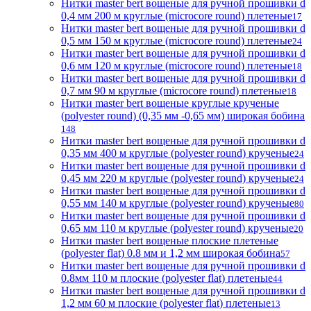
Нитки master bert вощеные для ручной прошивки d
0,4 мм 200 м круглые (microcore round) плетеные
17
Нитки master bert вощеные для ручной прошивки d
0,5 мм 150 м круглые (microcore round) плетеные
24
Нитки master bert вощеные для ручной прошивки d
0,6 мм 120 м круглые (microcore round) плетеные
18
Нитки master bert вощеные для ручной прошивки d
0,7 мм 90 м круглые (microcore round) плетеные
18
Нитки master bert вощеные круглые крученые
(polyester round) (0,35 мм -0,65 мм) широкая бобина
148
Нитки master bert вощеные для ручной прошивки d
0,35 мм 400 м круглые (polyester round) крученые
24
Нитки master bert вощеные для ручной прошивки d
0,45 мм 220 м круглые (polyester round) крученые
24
Нитки master bert вощеные для ручной прошивки d
0,55 мм 140 м круглые (polyester round) крученые
80
Нитки master bert вощеные для ручной прошивки d
0,65 мм 110 м круглые (polyester round) крученые
20
Нитки master bert вощеные плоские плетеные
(polyester flat) 0.8 мм и 1,2 мм широкая бобина
57
Нитки master bert вощеные для ручной прошивки d
0.8мм 110 м плоские (polyester flat) плетеные
44
Нитки master bert вощеные для ручной прошивки d
1,2 мм 60 м плоские (polyester flat) плетеные
13