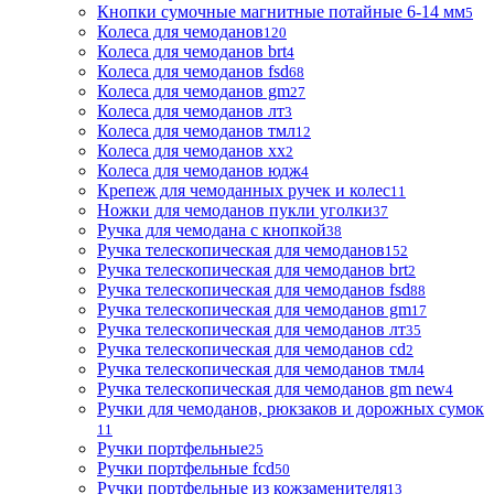
Кнопки сумочные магнитные потайные 6-14 мм
5
Колеса для чемоданов
120
Колеса для чемоданов brt
4
Колеса для чемоданов fsd
68
Колеса для чемоданов gm
27
Колеса для чемоданов лт
3
Колеса для чемоданов тмл
12
Колеса для чемоданов хх
2
Колеса для чемоданов юдж
4
Крепеж для чемоданных ручек и колес
11
Ножки для чемоданов пукли уголки
37
Ручка для чемодана с кнопкой
38
Ручка телескопическая для чемоданов
152
Ручка телескопическая для чемоданов brt
2
Ручка телескопическая для чемоданов fsd
88
Ручка телескопическая для чемоданов gm
17
Ручка телескопическая для чемоданов лт
35
Ручка телескопическая для чемоданов сd
2
Ручка телескопическая для чемоданов тмл
4
Ручка телескопическая для чемоданов gm new
4
Ручки для чемоданов, рюкзаков и дорожных сумок
11
Ручки портфельные
25
Ручки портфельные fcd
50
Ручки портфельные из кожзаменителя
13