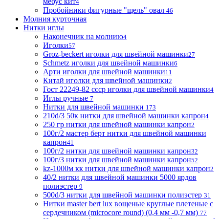
мебус кит
4
Пробойники фигурные "щель" овал
46
Молния курточная
Нитки иглы
Наконечник на молнию
4
Иголки
57
Groz-beckert иголки для швейной машинки
27
Schmetz иголки для швейной машинки
6
Арти иголки для швейной машинки
11
Китай иголки для швейной машинки
2
Гост 22249-82 ссср иголки для швейной машинки
4
Иглы ручные
7
Нитки для швейной машинки
173
210d/3 50к нитки для швейной машинки капрон
4
250 гр нитки для швейной машинки капрон
2
100г/2 мастер берт нитки для швейной машинки
капрон
41
100г/2 нитки для швейной машинки капрон
32
100г/3 нитки для швейной машинки капрон
52
kz-1000м кк нитки для швейной машинки капрон
2
40/2 нитки для швейной машинки 5000 ярдов
полиэстер
9
500d/3 нитки для швейной машинки полиэстер
31
Нитки master bert lux вощеные круглые плетеные с
сердечником (microcore round) (0,4 мм -0,7 мм)
77