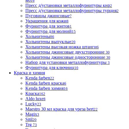
м6
16
Пресс д/установки металлофурнитуры кнр
2
Пресс д/установки металлофурнитуры турция
2
Пуговицы джинсовые
7
Украшения для кожи
8
Фурнитура для зонтов
1
Фурнитура для молний
15
Хольнитены
86
Хольнитены выпуклые
20
Хольнитены высокая ножка штанги
6
Хольнитены джинсовые двухсторонние
30
Хольнитены джинсовые односторонние
30
Набор для установки металлофурнитуры
3
Фурнитура для ключниц
10
Краска и химия
Kenda farben
22
Kenda farben краска
6
Kenda farben химия
16
Краска
162
Aldo luxe
8
Lucky
23
Maestro 30 мл краска для уреза bert
22
Magix
3
Sitil
20
Trg
73