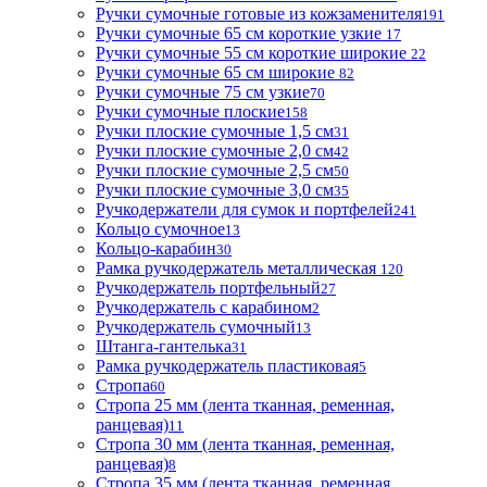
Ручки сумочные готовые из кожзаменителя
191
Ручки сумочные 65 см короткие узкие
17
Ручки сумочные 55 см короткие широкие
22
Ручки сумочные 65 см широкие
82
Ручки сумочные 75 см узкие
70
Ручки сумочные плоские
158
Ручки плоские сумочные 1,5 см
31
Ручки плоские сумочные 2,0 см
42
Ручки плоские сумочные 2,5 см
50
Ручки плоские сумочные 3,0 см
35
Ручкодержатели для сумок и портфелей
241
Кольцо сумочное
13
Кольцо-карабин
30
Рамка ручкодержатель металлическая
120
Ручкодержатель портфельный
27
Ручкодержатель с карабином
2
Ручкодержатель сумочный
13
Штанга-гантелька
31
Рамка ручкодержатель пластиковая
5
Стропа
60
Стропа 25 мм (лента тканная, ременная,
ранцевая)
11
Стропа 30 мм (лента тканная, ременная,
ранцевая)
8
Стропа 35 мм (лента тканная, ременная,