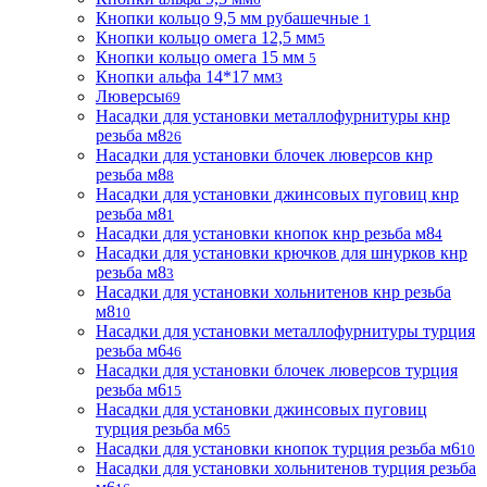
Кнопки кольцо 9,5 мм рубашечные
1
Кнопки кольцо омега 12,5 мм
5
Кнопки кольцо омега 15 мм
5
Кнопки альфа 14*17 мм
3
Люверсы
69
Насадки для установки металлофурнитуры кнр
резьба м8
26
Насадки для установки блочек люверсов кнр
резьба м8
8
Насадки для установки джинсовых пуговиц кнр
резьба м8
1
Насадки для установки кнопок кнр резьба м8
4
Насадки для установки крючков для шнурков кнр
резьба м8
3
Насадки для установки хольнитенов кнр резьба
м8
10
Насадки для установки металлофурнитуры турция
резьба м6
46
Насадки для установки блочек люверсов турция
резьба м6
15
Насадки для установки джинсовых пуговиц
турция резьба м6
5
Насадки для установки кнопок турция резьба м6
10
Насадки для установки хольнитенов турция резьба