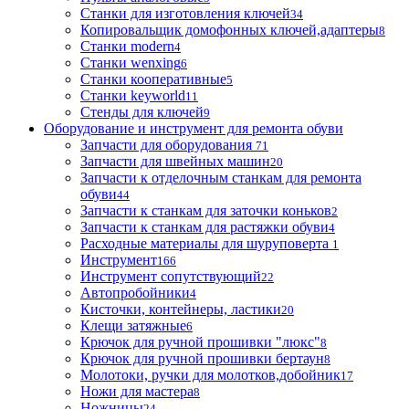
Станки для изготовления ключей
34
Копировальщик домофонных ключей,адаптеры
8
Станки modern
4
Станки wenxing
6
Станки кооперативные
5
Станки keyworld
11
Стенды для ключей
9
Оборудование и инструмент для ремонта обуви
Запчасти для оборудования
71
Запчасти для швейных машин
20
Запчасти к отделочным станкам для ремонта
обуви
44
Запчасти к станкам для заточки коньков
2
Запчасти к станкам для растяжки обуви
4
Расходные материалы для шуруповерта
1
Инструмент
166
Инструмент сопутствующий
22
Автопробойники
4
Кисточки, контейнеры, ластики
20
Клещи затяжные
6
Крючок для ручной прошивки "люкс"
8
Крючок для ручной прошивки бертаун
8
Молотоки, ручки для молотков,добойник
17
Ножи для мастера
8
Ножницы
24