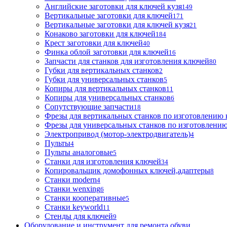
Английские заготовки для ключей кузя
149
Вертикальные заготовки для ключей
171
Вертикальные заготовки для ключей кузя
21
Конаково заготовки для ключей
184
Крест заготовки для ключей
40
Финка облой заготовки для ключей
16
Запчасти для станков для изготовления ключей
80
Губки для вертикальных станков
2
Губки для универсальных станков
5
Копиры для вертикальных станков
11
Копиры для универсальных станков
6
Сопутствующие запчасти
18
Фрезы для вертикальных станков по изготовлению
Фрезы для универсальных станков по изготовлени
Электропривод (мотор-электродвигатель)
4
Пульты
4
Пульты аналоговые
5
Станки для изготовления ключей
34
Копировальщик домофонных ключей,адаптеры
8
Станки modern
4
Станки wenxing
6
Станки кооперативные
5
Станки keyworld
11
Стенды для ключей
9
Оборудование и инструмент для ремонта обуви