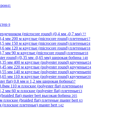
прон
41
эстер
9
ердечником (microcore round) (0,4 мм -0,7 мм)
77
,4 мм 200 м круглые (microcore round) плетеные
17
,5 мм 150 м круглые (microcore round) плетеные
24
,6 мм 120 м круглые (microcore round) плетеные
18
,7 мм 90 м круглые (microcore round) плетеные
18
ter round) (0,35 мм -0,65 мм) широкая бобина
148
,35 мм 400 м круглые (polyester round) крученые
24
,45 мм 220 м круглые (polyester round) крученые
24
,55 мм 140 м круглые (polyester round) крученые
80
65 мм 110 м круглые (polyester round) крученые
20
er flat) 0.8 мм и 1,2 мм широкая бобина
57
8мм 110 м плоские (polyester flat) плетеные
44
2 мм 60 м плоские (polyester flat) плетеные
13
braided flat) master bert высокая бобина
205
лоские (braided flat) плетеные master bert
63
(плоские плетеные) master bert
142