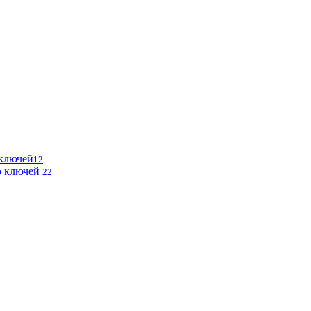
 ключей
12
ю ключей
22