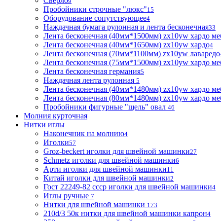
Сверло
9
Пробойники строчные "люкс"
15
Оборудование сопутствующее
4
Наждачная бумага рулонная и лента бесконечная
33
Лента бесконечная (40мм*1500мм) zx10yw хардо ме
Лента бесконечная (40мм*1650мм) zx10yw хардо
4
Лента бесконечная (70мм*1100мм) zx10yw лаваредо
Лента бесконечная (75мм*1500мм) zx10yw хардо ме
Лента бесконечная германия
5
Наждачная лента рулонная
5
Лента бесконечная (40мм*1480мм) zx10yw хардо ме
Лента бесконечная (80мм*1480мм) zx10yw хардо ме
Пробойники фигурные "щель" овал
46
Молния курточная
Нитки иглы
Наконечник на молнию
4
Иголки
57
Groz-beckert иголки для швейной машинки
27
Schmetz иголки для швейной машинки
6
Арти иголки для швейной машинки
11
Китай иголки для швейной машинки
2
Гост 22249-82 ссср иголки для швейной машинки
4
Иглы ручные
7
Нитки для швейной машинки
173
210d/3 50к нитки для швейной машинки капрон
4