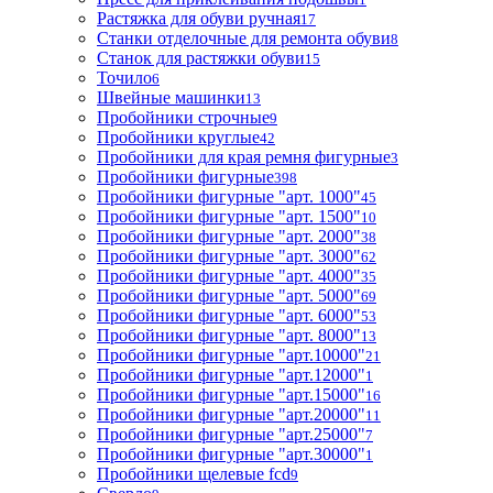
Растяжка для обуви ручная
17
Станки отделочные для ремонта обуви
8
Станок для растяжки обуви
15
Точило
6
Швейные машинки
13
Пробойники строчные
9
Пробойники круглые
42
Пробойники для края ремня фигурные
3
Пробойники фигурные
398
Пробойники фигурные "арт. 1000"
45
Пробойники фигурные "арт. 1500"
10
Пробойники фигурные "арт. 2000"
38
Пробойники фигурные "арт. 3000"
62
Пробойники фигурные "арт. 4000"
35
Пробойники фигурные "арт. 5000"
69
Пробойники фигурные "арт. 6000"
53
Пробойники фигурные "арт. 8000"
13
Пробойники фигурные "арт.10000"
21
Пробойники фигурные "арт.12000"
1
Пробойники фигурные "арт.15000"
16
Пробойники фигурные "арт.20000"
11
Пробойники фигурные "арт.25000"
7
Пробойники фигурные "арт.30000"
1
Пробойники щелевые fcd
9