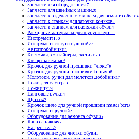
Запчасти для оборудования
71
Запчасти для швейных машин
20
Запчасти к отделочным станкам для ремонта обуви
4
Запчасти к станкам для заточки коньков
2
Запчасти к станкам для растяжки обуви
4
Расходные материалы для шуруповерта
1
Инструмент
166
Инструмент сопутствующий
22
Автопробойники
4
Кисточки, контейнеры, ластики
20
Клещи затяжные
6
Крючок для ручной прошивки "люкс"
8
Крючок для ручной прошивки бертаун
8
Молотоки, ручки для молотков,добойник
17
Ножи для мастера
8
Ножницы
24
Цанговые ручки
4
Щетки
42
Крючок шило для ручной прошивки master bert
3
Инструмент ручной
2
Оборудование для ремонта обуви
65
Лапа сапожная
2
Нагреватель
2
Оборудование для чистки обуви
1
Пресс для приклеивания подошвы
1