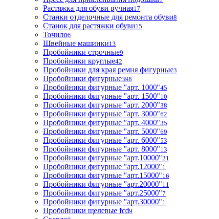
Растяжка для обуви ручная
17
Станки отделочные для ремонта обуви
8
Станок для растяжки обуви
15
Точило
6
Швейные машинки
13
Пробойники строчные
9
Пробойники круглые
42
Пробойники для края ремня фигурные
3
Пробойники фигурные
398
Пробойники фигурные "арт. 1000"
45
Пробойники фигурные "арт. 1500"
10
Пробойники фигурные "арт. 2000"
38
Пробойники фигурные "арт. 3000"
62
Пробойники фигурные "арт. 4000"
35
Пробойники фигурные "арт. 5000"
69
Пробойники фигурные "арт. 6000"
53
Пробойники фигурные "арт. 8000"
13
Пробойники фигурные "арт.10000"
21
Пробойники фигурные "арт.12000"
1
Пробойники фигурные "арт.15000"
16
Пробойники фигурные "арт.20000"
11
Пробойники фигурные "арт.25000"
7
Пробойники фигурные "арт.30000"
1
Пробойники щелевые fcd
9