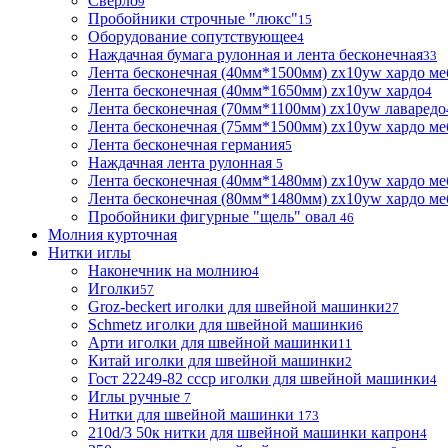
Сверло
9
Пробойники строчные "люкс"
15
Оборудование сопутствующее
4
Наждачная бумага рулонная и лента бесконечная
33
Лента бесконечная (40мм*1500мм) zx10yw хардо ме
Лента бесконечная (40мм*1650мм) zx10yw хардо
4
Лента бесконечная (70мм*1100мм) zx10yw лаваредо
Лента бесконечная (75мм*1500мм) zx10yw хардо ме
Лента бесконечная германия
5
Наждачная лента рулонная
5
Лента бесконечная (40мм*1480мм) zx10yw хардо ме
Лента бесконечная (80мм*1480мм) zx10yw хардо ме
Пробойники фигурные "щель" овал
46
Молния курточная
Нитки иглы
Наконечник на молнию
4
Иголки
57
Groz-beckert иголки для швейной машинки
27
Schmetz иголки для швейной машинки
6
Арти иголки для швейной машинки
11
Китай иголки для швейной машинки
2
Гост 22249-82 ссср иголки для швейной машинки
4
Иглы ручные
7
Нитки для швейной машинки
173
210d/3 50к нитки для швейной машинки капрон
4