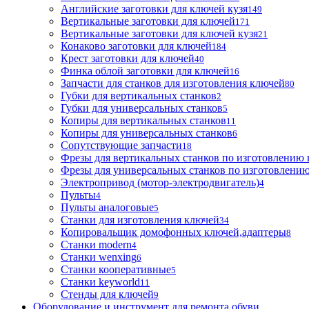
Английские заготовки для ключей кузя
149
Вертикальные заготовки для ключей
171
Вертикальные заготовки для ключей кузя
21
Конаково заготовки для ключей
184
Крест заготовки для ключей
40
Финка облой заготовки для ключей
16
Запчасти для станков для изготовления ключей
80
Губки для вертикальных станков
2
Губки для универсальных станков
5
Копиры для вертикальных станков
11
Копиры для универсальных станков
6
Сопутствующие запчасти
18
Фрезы для вертикальных станков по изготовлению
Фрезы для универсальных станков по изготовлени
Электропривод (мотор-электродвигатель)
4
Пульты
4
Пульты аналоговые
5
Станки для изготовления ключей
34
Копировальщик домофонных ключей,адаптеры
8
Станки modern
4
Станки wenxing
6
Станки кооперативные
5
Станки keyworld
11
Стенды для ключей
9
Оборудование и инструмент для ремонта обуви