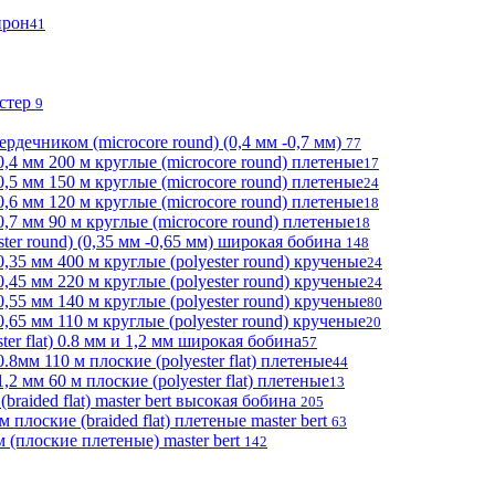
прон
41
эстер
9
ердечником (microcore round) (0,4 мм -0,7 мм)
77
,4 мм 200 м круглые (microcore round) плетеные
17
,5 мм 150 м круглые (microcore round) плетеные
24
,6 мм 120 м круглые (microcore round) плетеные
18
,7 мм 90 м круглые (microcore round) плетеные
18
ter round) (0,35 мм -0,65 мм) широкая бобина
148
,35 мм 400 м круглые (polyester round) крученые
24
,45 мм 220 м круглые (polyester round) крученые
24
,55 мм 140 м круглые (polyester round) крученые
80
65 мм 110 м круглые (polyester round) крученые
20
er flat) 0.8 мм и 1,2 мм широкая бобина
57
8мм 110 м плоские (polyester flat) плетеные
44
2 мм 60 м плоские (polyester flat) плетеные
13
braided flat) master bert высокая бобина
205
лоские (braided flat) плетеные master bert
63
(плоские плетеные) master bert
142