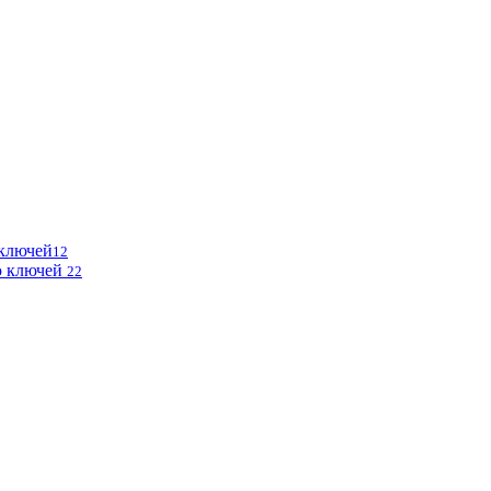
 ключей
12
ю ключей
22