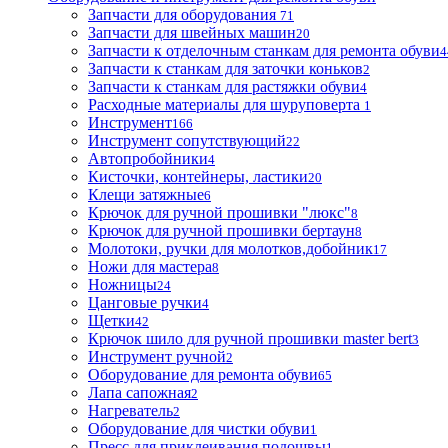
Запчасти для оборудования
71
Запчасти для швейных машин
20
Запчасти к отделочным станкам для ремонта обуви
4
Запчасти к станкам для заточки коньков
2
Запчасти к станкам для растяжки обуви
4
Расходные материалы для шуруповерта
1
Инструмент
166
Инструмент сопутствующий
22
Автопробойники
4
Кисточки, контейнеры, ластики
20
Клещи затяжные
6
Крючок для ручной прошивки "люкс"
8
Крючок для ручной прошивки бертаун
8
Молотоки, ручки для молотков,добойник
17
Ножи для мастера
8
Ножницы
24
Цанговые ручки
4
Щетки
42
Крючок шило для ручной прошивки master bert
3
Инструмент ручной
2
Оборудование для ремонта обуви
65
Лапа сапожная
2
Нагреватель
2
Оборудование для чистки обуви
1
Пресс для приклеивания подошвы
1