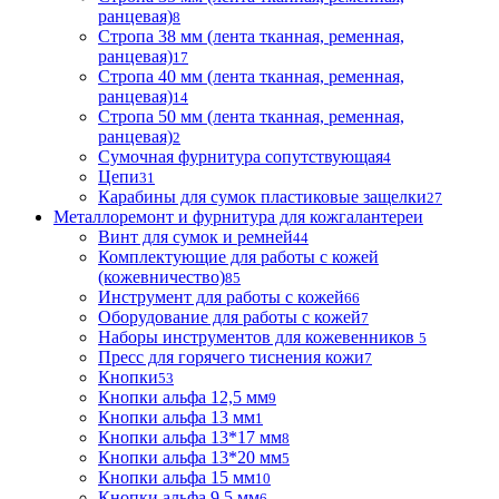
ранцевая)
8
Стропа 38 мм (лента тканная, ременная,
ранцевая)
17
Стропа 40 мм (лента тканная, ременная,
ранцевая)
14
Стропа 50 мм (лента тканная, ременная,
ранцевая)
2
Сумочная фурнитура сопутствующая
4
Цепи
31
Карабины для сумок пластиковые защелки
27
Металлоремонт и фурнитура для кожгалантереи
Винт для сумок и ремней
44
Комплектующие для работы с кожей
(кожевничество)
85
Инструмент для работы с кожей
66
Оборудование для работы с кожей
7
Наборы инструментов для кожевенников
5
Пресс для горячего тиснения кожи
7
Кнопки
53
Кнопки альфа 12,5 мм
9
Кнопки альфа 13 мм
1
Кнопки альфа 13*17 мм
8
Кнопки альфа 13*20 мм
5
Кнопки альфа 15 мм
10
Кнопки альфа 9,5 мм
6