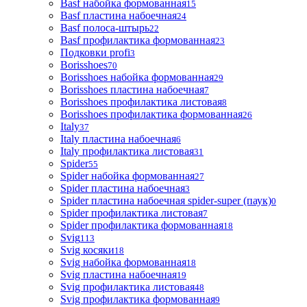
Basf набойка формованная
15
Basf пластина набоечная
24
Basf полоса-штырь
22
Basf профилактика формованная
23
Подковки profi
3
Borisshoes
70
Borisshoes набойка формованная
29
Borisshoes пластина набоечная
7
Borisshoes профилактика листовая
8
Borisshoes профилактика формованная
26
Italy
37
Italy пластина набоечная
6
Italy профилактика листовая
31
Spider
55
Spider набойка формованная
27
Spider пластина набоечная
3
Spider пластина набоечная spider-super (паук)
0
Spider профилактика листовая
7
Spider профилактика формованная
18
Svig
113
Svig косяки
18
Svig набойка формованная
18
Svig пластина набоечная
19
Svig профилактика листовая
48
Svig профилактика формованная
9