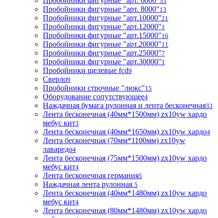
Пробойники фигурные "арт. 6000"
53
Пробойники фигурные "арт. 8000"
13
Пробойники фигурные "арт.10000"
21
Пробойники фигурные "арт.12000"
1
Пробойники фигурные "арт.15000"
16
Пробойники фигурные "арт.20000"
11
Пробойники фигурные "арт.25000"
7
Пробойники фигурные "арт.30000"
1
Пробойники щелевые fcd
9
Сверло
9
Пробойники строчные "люкс"
15
Оборудование сопутствующее
4
Наждачная бумага рулонная и лента бесконечная
33
Лента бесконечная (40мм*1500мм) zx10yw хардо
мебус кит
3
Лента бесконечная (40мм*1650мм) zx10yw хардо
4
Лента бесконечная (70мм*1100мм) zx10yw
лаваредо
4
Лента бесконечная (75мм*1500мм) zx10yw хардо
мебус кит
4
Лента бесконечная германия
5
Наждачная лента рулонная
5
Лента бесконечная (40мм*1480мм) zx10yw хардо
мебус кит
4
Лента бесконечная (80мм*1480мм) zx10yw хардо