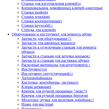
Станки для изготовления ключей
34
Копировальщик домофонных ключей,адаптеры
8
Станки modern
4
Станки wenxing
6
Станки кооперативные
5
Станки keyworld
11
Стенды для ключей
9
Оборудование и инструмент для ремонта обуви
Запчасти для оборудования
71
Запчасти для швейных машин
20
Запчасти к отделочным станкам для ремонта
обуви
44
Запчасти к станкам для заточки коньков
2
Запчасти к станкам для растяжки обуви
4
Расходные материалы для шуруповерта
1
Инструмент
166
Инструмент сопутствующий
22
Автопробойники
4
Кисточки, контейнеры, ластики
20
Клещи затяжные
6
Крючок для ручной прошивки "люкс"
8
Крючок для ручной прошивки бертаун
8
Молотоки, ручки для молотков,добойник
17
Ножи для мастера
8
Ножницы
24