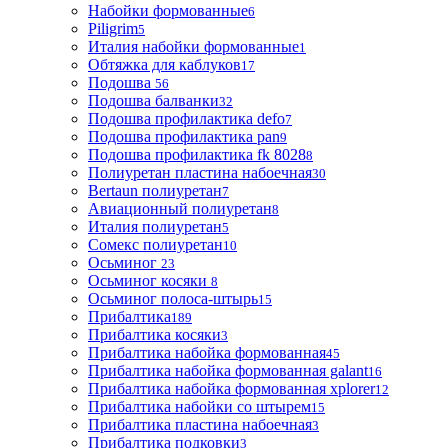
Набойки формованные
6
Piligrim
5
Италия набойки формованные
1
Обтяжка для каблуков
17
Подошва
56
Подошва балванки
32
Подошва профилактика defo
7
Подошва профилактика pan
9
Подошва профилактика fk 8028
8
Полиуретан пластина набоечная
30
Bertaun полиуретан
7
Авиационный полиуретан
8
Италия полиуретан
5
Сомекс полиуретан
10
Осьминог
23
Осьминог косяки
8
Осьминог полоса-штырь
15
Прибалтика
189
Прибалтика косяки
3
Прибалтика набойка формованная
45
Прибалтика набойка формованная galant
16
Прибалтика набойка формованная xplorer
12
Прибалтика набойки со штырем
15
Прибалтика пластина набоечная
3
Прибалтика подковки
3