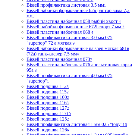
Bissell профилактика листовая 3,5 мм
1
Bissell набойки формованные 62в раптор зима 7,2
мм
3
Bissell пластина набоечная 058 рыбий хвост
4
Bissell набойки формованные 672l спорт 7 мм
3
Bissell пластина набоечная 068
4
Bissell профилактика листовая 3,0 мм 075
"supertop" 72 а мягкая
9
Bissell набойки формованные naishen мягкая 681в
(72a) танк-клевер 7,5 мм
4
Bissell пластина набоечная 073
7
Bissell пластина набоечная 076 апельсиновая корка
95а
8
Bissell профилактика листовая 4,0 мм 075
"supertop"
1
Bissell подошва 112
3
Bissell подошва 115
2
Bissell подошва 100
2
Bissell подошва 116
3
Bissell подошва 127
2
Bissell подошва 117
10
Bissell подошва 125
2
Bissell профилактика листовая 1 мм 025 "topy"
16
Bissell подошва 126
6