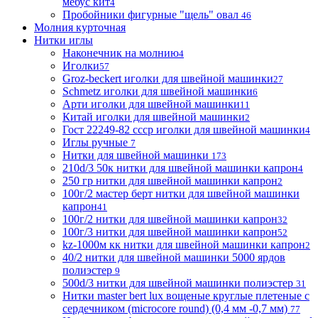
мебус кит
4
Пробойники фигурные "щель" овал
46
Молния курточная
Нитки иглы
Наконечник на молнию
4
Иголки
57
Groz-beckert иголки для швейной машинки
27
Schmetz иголки для швейной машинки
6
Арти иголки для швейной машинки
11
Китай иголки для швейной машинки
2
Гост 22249-82 ссср иголки для швейной машинки
4
Иглы ручные
7
Нитки для швейной машинки
173
210d/3 50к нитки для швейной машинки капрон
4
250 гр нитки для швейной машинки капрон
2
100г/2 мастер берт нитки для швейной машинки
капрон
41
100г/2 нитки для швейной машинки капрон
32
100г/3 нитки для швейной машинки капрон
52
kz-1000м кк нитки для швейной машинки капрон
2
40/2 нитки для швейной машинки 5000 ярдов
полиэстер
9
500d/3 нитки для швейной машинки полиэстер
31
Нитки master bert lux вощеные круглые плетеные с
сердечником (microcore round) (0,4 мм -0,7 мм)
77