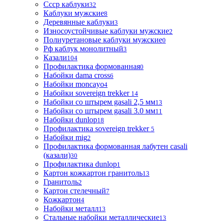
Ссср каблуки
32
Каблуки мужские
8
Деревянные каблуки
3
Износоустойчивые каблуки мужские
2
Полиуретановые каблуки мужские
0
Рф каблук монолитный
3
Казали
104
Профилактика формованная
0
Набойки dama cross
6
Набойки moncayo
4
Набойки sovereign trekker
14
Набойки со штырем gasali 2,5 мм
13
Набойки со штырем gasali 3.0 мм
11
Набойки dunlop
18
Профилактика sovereign trekker
5
Набойки mig
2
Профилактика формованная лабутен casali
(казали)
30
Профилактика dunlop
1
Картон кожкартон гранитоль
13
Гранитоль
2
Картон стелечный
7
Кожкартон
4
Набойки металл
13
Стальные набойки металлические
13