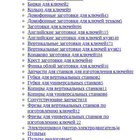
Бирки для ключей
2
Кольцо для ключей
9
Домофонные заготовки для ключей
43
Домофонные заготовки для ключей техком
5
Заготовки для ключей
696
Английские заготовки для ключей
115
Английские заготовки для ключей кузя
149
Вертикальные заготовки для ключей
171
Вертикальные заготовки для ключей кузя
21
Конаково заготовки для ключей
184
Крест заготовки для ключей
40
Финка облой заготовки для ключей
16
Запчасти для станков для изготовления ключей
80
Губки для вертикальных станков
2
Губки для универсальных станков
5
Копиры для вертикальных станков
11
Копиры для универсальных станков
6
Сопутствующие запчасти
18
Фрезы для вертикальных станков по
изготовлению ключей
12
Фрезы для универсальных станков по
изготовлению ключей
22
Электропривод (мотор-электродвигатель)
4
Пульты
4
Пульты аналоговые
5