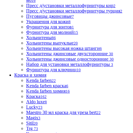
м6
16
Пресс д/установки металлофурнитуры кнр
2
Пресс д/установки металлофурнитуры турция
2
Пуговицы джинсовые
7
Украшения для кожи
8
Фурнитура для зонтов
1
Фурнитура для молний
15
Хольнитены
86
Хольнитены выпуклые
20
Хольнитены высокая ножка штанги
6
Хольнитены джинсовые двухсторонние
30
Хольнитены джинсовые односторонние
30
Набор для установки металлофурнитуры
3
Фурнитура для ключниц
10
Краска и химия
Kenda farben
22
Kenda farben краска
6
Kenda farben химия
16
Краска
162
Aldo luxe
8
Lucky
23
Maestro 30 мл краска для уреза bert
22
Magix
3
Sitil
20
Trg
73