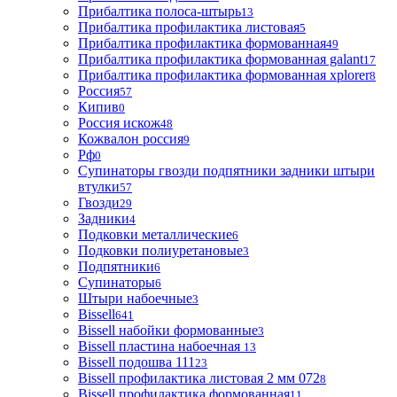
Прибалтика полоса-штырь
13
Прибалтика профилактика листовая
5
Прибалтика профилактика формованная
49
Прибалтика профилактика формованная galant
17
Прибалтика профилактика формованная xplorer
8
Россия
57
Кипив
0
Россия искож
48
Кожвалон россия
9
Рф
0
Супинаторы гвозди подпятники задники штыри
втулки
57
Гвозди
29
Задники
4
Подковки металлические
6
Подковки полиуретановые
3
Подпятники
6
Супинаторы
6
Штыри набоечные
3
Bissell
641
Bissell набойки формованные
3
Bissell пластина набоечная
13
Bissell подошва 111
23
Bissell профилактика листовая 2 мм 072
8
Bissell профилактика формованная
11