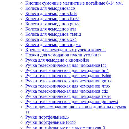
Кнопки сумочные магнитные потайные 6-14 мм
5
Колеса для чемоданов
120
Колеса для чемоданов brt
4
Колеса для чемоданов fsd
68
Колеса для чемоданов gm
27
Колеса для чемоданов лт
3
Колеса для чемоданов тмл
12
Колеса для чемоданов хх
2
Колеса для чемоданов юдж
4
Крепеж для чемоданных ручек и колес
11
Ножки для чемоданов пукли уголки
37
Ручка для чемодана с кнопкой
38
Ручка телескопическая для чемоданов
152
Ручка телескопическая для чемоданов brt
2
Ручка телескопическая для чемоданов fsd
88
Ручка телескопическая для чемоданов gm
17
Ручка телескопическая для чемоданов лт
35
Ручка телескопическая для чемоданов сd
2
Ручка телескопическая для чемоданов тмл
4
Ручка телескопическая для чемоданов gm new
4
Ручки для чемоданов, рюкзаков и дорожных сумок
11
Ручки портфельные
25
Ручки портфельные fcd
50
Ручки портфельные из кожзаменителя
13