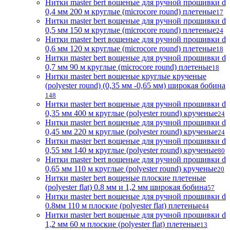
Нитки master bert вощеные для ручной прошивки d
0,4 мм 200 м круглые (microcore round) плетеные
17
Нитки master bert вощеные для ручной прошивки d
0,5 мм 150 м круглые (microcore round) плетеные
24
Нитки master bert вощеные для ручной прошивки d
0,6 мм 120 м круглые (microcore round) плетеные
18
Нитки master bert вощеные для ручной прошивки d
0,7 мм 90 м круглые (microcore round) плетеные
18
Нитки master bert вощеные круглые крученые
(polyester round) (0,35 мм -0,65 мм) широкая бобина
148
Нитки master bert вощеные для ручной прошивки d
0,35 мм 400 м круглые (polyester round) крученые
24
Нитки master bert вощеные для ручной прошивки d
0,45 мм 220 м круглые (polyester round) крученые
24
Нитки master bert вощеные для ручной прошивки d
0,55 мм 140 м круглые (polyester round) крученые
80
Нитки master bert вощеные для ручной прошивки d
0,65 мм 110 м круглые (polyester round) крученые
20
Нитки master bert вощеные плоские плетеные
(polyester flat) 0.8 мм и 1,2 мм широкая бобина
57
Нитки master bert вощеные для ручной прошивки d
0.8мм 110 м плоские (polyester flat) плетеные
44
Нитки master bert вощеные для ручной прошивки d
1,2 мм 60 м плоские (polyester flat) плетеные
13