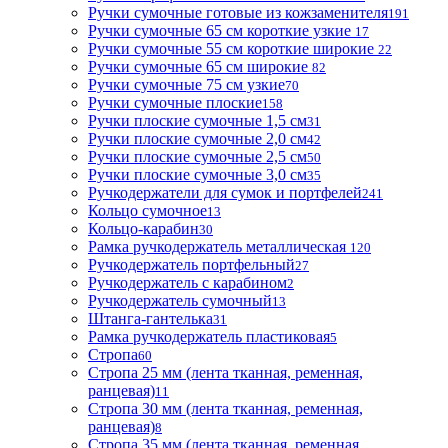
Ручки сумочные готовые из кожзаменителя
191
Ручки сумочные 65 см короткие узкие
17
Ручки сумочные 55 см короткие широкие
22
Ручки сумочные 65 см широкие
82
Ручки сумочные 75 см узкие
70
Ручки сумочные плоские
158
Ручки плоские сумочные 1,5 см
31
Ручки плоские сумочные 2,0 см
42
Ручки плоские сумочные 2,5 см
50
Ручки плоские сумочные 3,0 см
35
Ручкодержатели для сумок и портфелей
241
Кольцо сумочное
13
Кольцо-карабин
30
Рамка ручкодержатель металлическая
120
Ручкодержатель портфельный
27
Ручкодержатель с карабином
2
Ручкодержатель сумочный
13
Штанга-гантелька
31
Рамка ручкодержатель пластиковая
5
Стропа
60
Стропа 25 мм (лента тканная, ременная,
ранцевая)
11
Стропа 30 мм (лента тканная, ременная,
ранцевая)
8
Стропа 35 мм (лента тканная, ременная,