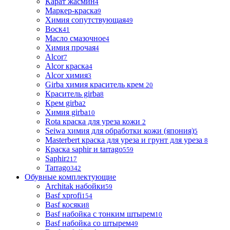
Карат жасмин
4
Маркер-краска
9
Химия сопутствующая
49
Воск
41
Масло смазочное
4
Химия прочая
4
Alcor
7
Alcor краска
4
Alcor химия
3
Girba химия краситель крем
20
Краситель girba
8
Крем girba
2
Химия girba
10
Rota краска для уреза кожи
2
Seiwa химия для обработки кожи (япония)
5
Masterbert краска для уреза и грунт для уреза
8
Краска saphir и tarrago
559
Saphir
217
Tarrago
342
Обувные комплектующие
Architak набойки
59
Basf xprofi
154
Basf косяки
8
Basf набойка с тонким штырем
10
Basf набойка со штырем
49