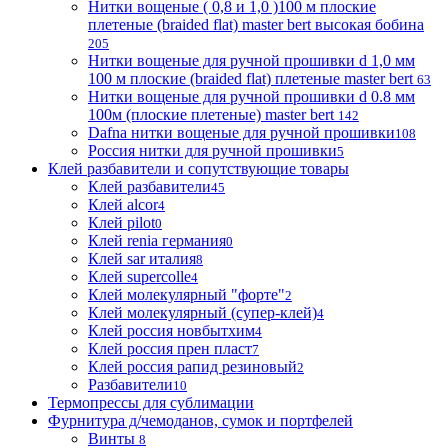
Нитки вощеные ( 0,8 и 1,0 )100 м плоские
плетеные (braided flat) master bert высокая бобина
205
Нитки вощеные для ручной прошивки d 1,0 мм
100 м плоские (braided flat) плетеные master bert
63
Нитки вощеные для ручной прошивки d 0.8 мм
100м (плоские плетеные) master bert
142
Dafna нитки вощеные для ручной прошивки
108
Россия нитки для ручной прошивки
5
Клей разбавители и сопутствующие товары
Клей разбавители
45
Клей alcor
4
Клей pilot
0
Клей renia германия
0
Клей sar италия
8
Клей supercolle
4
Клей молекулярный "форте"
2
Клей молекулярный (супер-клей)
4
Клей россия новбытхим
4
Клей россия прен пласт
7
Клей россия рапид резиновый
2
Разбавители
10
Термопрессы для сублимации
Фурнитура д/чемоданов, сумок и портфелей
Винты
8