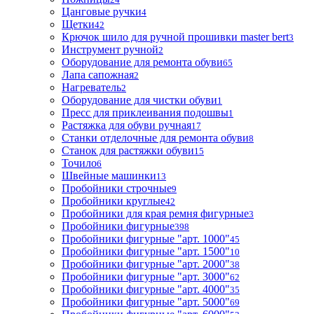
Цанговые ручки
4
Щетки
42
Крючок шило для ручной прошивки master bert
3
Инструмент ручной
2
Оборудование для ремонта обуви
65
Лапа сапожная
2
Нагреватель
2
Оборудование для чистки обуви
1
Пресс для приклеивания подошвы
1
Растяжка для обуви ручная
17
Станки отделочные для ремонта обуви
8
Станок для растяжки обуви
15
Точило
6
Швейные машинки
13
Пробойники строчные
9
Пробойники круглые
42
Пробойники для края ремня фигурные
3
Пробойники фигурные
398
Пробойники фигурные "арт. 1000"
45
Пробойники фигурные "арт. 1500"
10
Пробойники фигурные "арт. 2000"
38
Пробойники фигурные "арт. 3000"
62
Пробойники фигурные "арт. 4000"
35
Пробойники фигурные "арт. 5000"
69