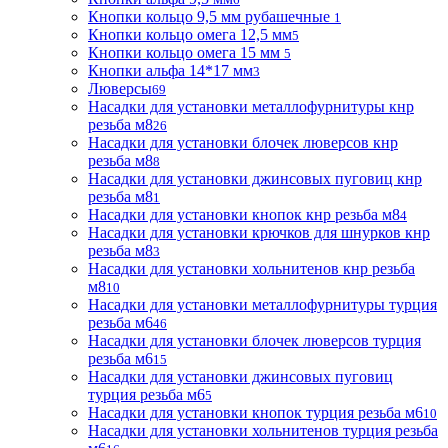
Кнопки кольцо 9,5 мм рубашечные
1
Кнопки кольцо омега 12,5 мм
5
Кнопки кольцо омега 15 мм
5
Кнопки альфа 14*17 мм
3
Люверсы
69
Насадки для установки металлофурнитуры кнр
резьба м8
26
Насадки для установки блочек люверсов кнр
резьба м8
8
Насадки для установки джинсовых пуговиц кнр
резьба м8
1
Насадки для установки кнопок кнр резьба м8
4
Насадки для установки крючков для шнурков кнр
резьба м8
3
Насадки для установки хольнитенов кнр резьба
м8
10
Насадки для установки металлофурнитуры турция
резьба м6
46
Насадки для установки блочек люверсов турция
резьба м6
15
Насадки для установки джинсовых пуговиц
турция резьба м6
5
Насадки для установки кнопок турция резьба м6
10
Насадки для установки хольнитенов турция резьба