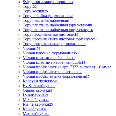
Svig резина микропористая
1
Topy
122
Topy косяки
25
Topy набойка формованная
8
Topy пластина набоечная
14
Topy пластина набоечная topy verasoft
9
Topy пластина набоечная topy veratop
16
Topy профилактика листовая
19
Topy профилактика листовая topy elysee
14
Topy профилактика формованная
17
Vibram
153
Vibram набойка формованная
50
Vibram пластина набоечная
11
Vibram пластина набоечная dupla
18
Vibram профилактика арт. 7373 листовая 1,0 мм
22
Vibram профилактика листовая
17
Vibram профилактика формованная
35
Каблуки женские
410
Ev & sv каблуки
39
Gumus каблуки
8
Ly каблуки
199
Mix каблуки
30
Rie_ra каблуки
25
Ка каблуки
34
Мао каблуки
43