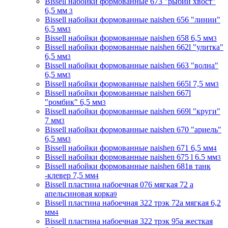
Bissell набойки формованные 673 "рыбий хвост"
6,5 мм
3
Bissell набойки формованные naishen 656 "линии"
6,5 мм
3
Bissell набойки формованные naishen 658 6,5 мм
3
Bissell набойки формованные naishen 662l "улитка"
6,5 мм
3
Bissell набойки формованные naishen 663 "волна"
6,5 мм
3
Bissell набойки формованные naishen 665l 7,5 мм
3
Bissell набойки формованные naishen 667l
"ромбик" 6,5 мм
3
Bissell набойки формованные naishen 669l "круги"
7 мм
3
Bissell набойки формованные naishen 670 "ариель"
6,5 мм
3
Bissell набойки формованные naishen 671 6,5 мм
4
Bissell набойки формованные naishen 675 l 6.5 мм
3
Bissell набойки формованные naishen 681в танк
-клевер 7,5 мм
4
Bissell пластина набоечная 076 мягкая 72 а
апельсиновая корка
9
Bissell пластина набоечная 322 трэк 72а мягкая 6,2
мм
4
Bissell пластина набоечная 322 трэк 95а жесткая