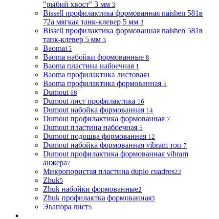
"рыбий хвост" 3 мм
3
Bissell профилактика формованная naishen 581в
72а мягкая танк-клевер 5 мм
3
Bissell профилактика формованная naishen 581в
танк-клевер 5 мм
3
Baoma
15
Baoma набойки формованные
8
Baoma пластина набоечная
1
Baoma профилактика листовая
1
Baoma профилактика формованная
5
Dumout
68
Dumout лист профилактика
16
Dumout набойка формованная
14
Dumout профилактика формованная
7
Dumout пластина набоечная
5
Dumout подошва формованная
12
Dumout набойка формованная vibram топ
7
Dumout профилактика формованная vibram
анжера
7
Микропористая пластина duplo cuadros
22
Zhuk
5
Zhuk набойки формованные
2
Zhuk профилактка формованная
3
Эвапора лист
5