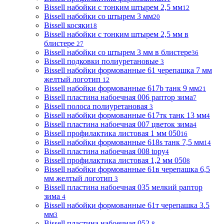
Bissell набойки с тонким штырем 2,5 мм
12
Bissell набойки со штырем 3 мм
20
Bissell косяки
18
Bissell набойки с тонким штырем 2,5 мм в
блистере
27
Bissell набойки со штырем 3 мм в блистере
36
Bissell подковки полиуретановые
3
Bissell набойки формованные 61 черепашка 7 мм
желтый логотип
12
Bissell набойки формованные 617b танк 9 мм
21
Bissell пластина набоечная 006 раптор зима
7
Bissell полоса полиуретановая
3
Bissell набойки формованные 617тк танк 13 мм
4
Bissell пластина набоечная 007 цветок зима
4
Bissell профилактика листовая 1 мм 050
16
Bissell набойки формованные 618s танк 7,5 мм
14
Bissell пластина набоечная 008 topy
4
Bissell профилактика листовая 1,2 мм 050
8
Bissell набойки формованные 61в черепашка 6,5
мм желтый логотип
3
Bissell пластина набоечная 035 мелкий раптор
зима
4
Bissell набойки формованные 61т черепашка 3.5
мм
3
Bissell пластина набоечная 052
8