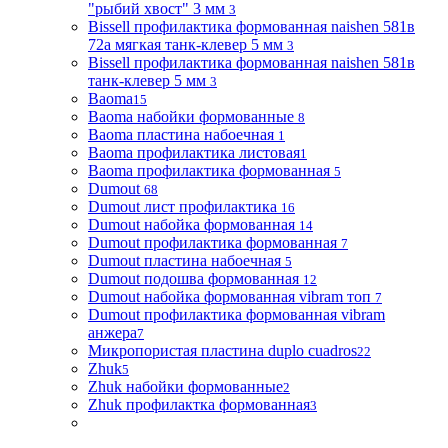
"рыбий хвост" 3 мм
3
Bissell профилактика формованная naishen 581в
72а мягкая танк-клевер 5 мм
3
Bissell профилактика формованная naishen 581в
танк-клевер 5 мм
3
Baoma
15
Baoma набойки формованные
8
Baoma пластина набоечная
1
Baoma профилактика листовая
1
Baoma профилактика формованная
5
Dumout
68
Dumout лист профилактика
16
Dumout набойка формованная
14
Dumout профилактика формованная
7
Dumout пластина набоечная
5
Dumout подошва формованная
12
Dumout набойка формованная vibram топ
7
Dumout профилактика формованная vibram
анжера
7
Микропористая пластина duplo cuadros
22
Zhuk
5
Zhuk набойки формованные
2
Zhuk профилактка формованная
3