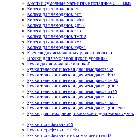
Кнопки сумочные магнитные потайные 6-14 мм
5
Колеса для чемоданов
120
Колеса для чемоданов brt
4
Колеса для чемоданов fsd
68
Колеса для чемоданов gm
27
Колеса для чемоданов лт
3
Колеса для чемоданов тмл
12
Колеса для чемоданов хх
2
Колеса для чемоданов юдж
4
Крепеж для чемоданных ручек и колес
11
Ножки для чемоданов пукли уголки
37
Ручка для чемодана с кнопкой
38
Ручка телескопическая для чемоданов
152
Ручка телескопическая для чемоданов brt
2
Ручка телескопическая для чемоданов fsd
88
Ручка телескопическая для чемоданов gm
17
Ручка телескопическая для чемоданов лт
35
Ручка телескопическая для чемоданов сd
2
Ручка телескопическая для чемоданов тмл
4
Ручка телескопическая для чемоданов gm new
4
Ручки для чемоданов, рюкзаков и дорожных сумок
11
Ручки портфельные
25
Ручки портфельные fcd
50
Ручки портфельные из кожзаменителя
13