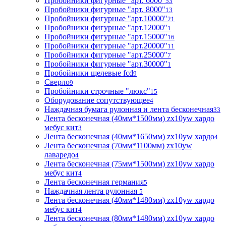
Пробойники фигурные "арт. 6000"
53
Пробойники фигурные "арт. 8000"
13
Пробойники фигурные "арт.10000"
21
Пробойники фигурные "арт.12000"
1
Пробойники фигурные "арт.15000"
16
Пробойники фигурные "арт.20000"
11
Пробойники фигурные "арт.25000"
7
Пробойники фигурные "арт.30000"
1
Пробойники щелевые fcd
9
Сверло
9
Пробойники строчные "люкс"
15
Оборудование сопутствующее
4
Наждачная бумага рулонная и лента бесконечная
33
Лента бесконечная (40мм*1500мм) zx10yw хардо
мебус кит
3
Лента бесконечная (40мм*1650мм) zx10yw хардо
4
Лента бесконечная (70мм*1100мм) zx10yw
лаваредо
4
Лента бесконечная (75мм*1500мм) zx10yw хардо
мебус кит
4
Лента бесконечная германия
5
Наждачная лента рулонная
5
Лента бесконечная (40мм*1480мм) zx10yw хардо
мебус кит
4
Лента бесконечная (80мм*1480мм) zx10yw хардо