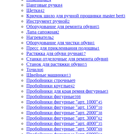
Цанговые ручки
4
Щетки
42
Крючок шило для ручной прошивки master bert
3
Инструмент ручной
2
Оборудование для ремонта обуви
65
Лапа сапожная
2
Нагреватель
2
Оборудование для чистки обуви
1
Пресс для приклеивания подошвы
1
Растяжка для обуви ручная
17
Станки отделочные для ремонта обуви
8
Станок для растяжки обуви
15
Точило
6
Швейные машинки
13
Пробойники строчные
9
Пробойники круглые
42
Пробойники для края ремня фигурные
3
Пробойники фигурные
398
Пробойники фигурные "арт. 1000"
45
Пробойники фигурные "арт. 1500"
10
Пробойники фигурные "арт. 2000"
38
Пробойники фигурные "арт. 3000"
62
Пробойники фигурные "арт. 4000"
35
Пробойники фигурные "арт. 5000"
69