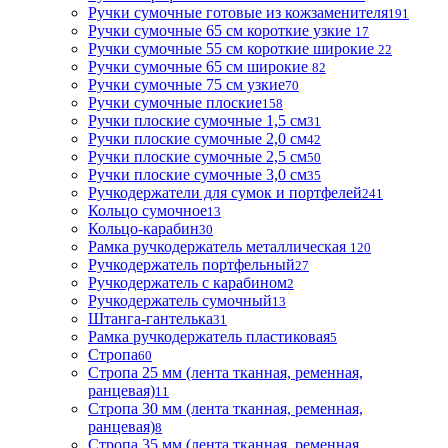
Ручки сумочные готовые из кожзаменителя
191
Ручки сумочные 65 см короткие узкие
17
Ручки сумочные 55 см короткие широкие
22
Ручки сумочные 65 см широкие
82
Ручки сумочные 75 см узкие
70
Ручки сумочные плоские
158
Ручки плоские сумочные 1,5 см
31
Ручки плоские сумочные 2,0 см
42
Ручки плоские сумочные 2,5 см
50
Ручки плоские сумочные 3,0 см
35
Ручкодержатели для сумок и портфелей
241
Кольцо сумочное
13
Кольцо-карабин
30
Рамка ручкодержатель металлическая
120
Ручкодержатель портфельный
27
Ручкодержатель с карабином
2
Ручкодержатель сумочный
13
Штанга-гантелька
31
Рамка ручкодержатель пластиковая
5
Стропа
60
Стропа 25 мм (лента тканная, ременная,
ранцевая)
11
Стропа 30 мм (лента тканная, ременная,
ранцевая)
8
Стропа 35 мм (лента тканная, ременная,