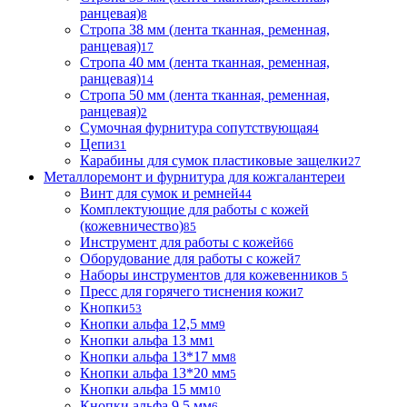
ранцевая)
8
Стропа 38 мм (лента тканная, ременная,
ранцевая)
17
Стропа 40 мм (лента тканная, ременная,
ранцевая)
14
Стропа 50 мм (лента тканная, ременная,
ранцевая)
2
Сумочная фурнитура сопутствующая
4
Цепи
31
Карабины для сумок пластиковые защелки
27
Металлоремонт и фурнитура для кожгалантереи
Винт для сумок и ремней
44
Комплектующие для работы с кожей
(кожевничество)
85
Инструмент для работы с кожей
66
Оборудование для работы с кожей
7
Наборы инструментов для кожевенников
5
Пресс для горячего тиснения кожи
7
Кнопки
53
Кнопки альфа 12,5 мм
9
Кнопки альфа 13 мм
1
Кнопки альфа 13*17 мм
8
Кнопки альфа 13*20 мм
5
Кнопки альфа 15 мм
10
Кнопки альфа 9,5 мм
6