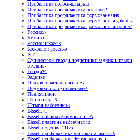
Прибалтика полоса-штырь
13
Прибалтика профилактика листовая
5
Прибалтика профилактика формованная
49
Прибалтика профилактика формованная galant
17
Прибалтика профилактика формованная xplorer
8
Россия
57
Кипив
0
Россия искож
48
Кожвалон россия
9
Рф
0
Супинаторы гвозди подпятники задники штыри
втулки
57
Гвозди
29
Задники
4
Подковки металлические
6
Подковки полиуретановые
3
Подпятники
6
Супинаторы
6
Штыри набоечные
3
Bissell
641
Bissell набойки формованные
3
Bissell пластина набоечная
13
Bissell подошва 111
23
Bissell профилактика листовая 2 мм 072
8
Bissell профилактика формованная
11