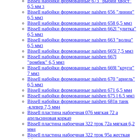
Bissell набойки формованные 673 "рыбий хвост"
6,5 мм
3
Bissell набойки формованные naishen 656 "линии"
6,5 мм
3
Bissell набойки формованные naishen 658 6,5 мм
3
Bissell набойки формованные naishen 662l "улитка"
6,5 мм
3
Bissell набойки формованные naishen 663 "волна"
6,5 мм
3
Bissell набойки формованные naishen 665l 7,5 мм
3
Bissell набойки формованные naishen 667l
"ромбик" 6,5 мм
3
Bissell набойки формованные naishen 669l "круги"
7 мм
3
Bissell набойки формованные naishen 670 "ариель"
6,5 мм
3
Bissell набойки формованные naishen 671 6,5 мм
4
Bissell набойки формованные naishen 675 l 6.5 мм
3
Bissell набойки формованные naishen 681в танк
-клевер 7,5 мм
4
Bissell пластина набоечная 076 мягкая 72 а
апельсиновая корка
9
Bissell пластина набоечная 322 трэк 72а мягкая 6,2
мм
4
Bissell пластина набоечная 322 трэк 95а жесткая