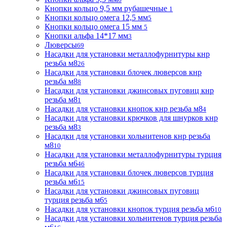
Кнопки кольцо 9,5 мм рубашечные
1
Кнопки кольцо омега 12,5 мм
5
Кнопки кольцо омега 15 мм
5
Кнопки альфа 14*17 мм
3
Люверсы
69
Насадки для установки металлофурнитуры кнр
резьба м8
26
Насадки для установки блочек люверсов кнр
резьба м8
8
Насадки для установки джинсовых пуговиц кнр
резьба м8
1
Насадки для установки кнопок кнр резьба м8
4
Насадки для установки крючков для шнурков кнр
резьба м8
3
Насадки для установки хольнитенов кнр резьба
м8
10
Насадки для установки металлофурнитуры турция
резьба м6
46
Насадки для установки блочек люверсов турция
резьба м6
15
Насадки для установки джинсовых пуговиц
турция резьба м6
5
Насадки для установки кнопок турция резьба м6
10
Насадки для установки хольнитенов турция резьба