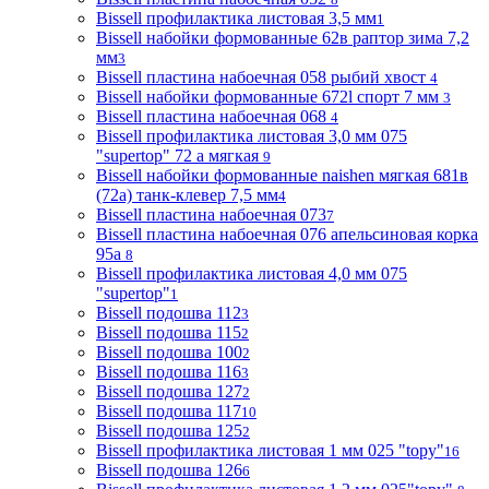
Bissell профилактика листовая 3,5 мм
1
Bissell набойки формованные 62в раптор зима 7,2
мм
3
Bissell пластина набоечная 058 рыбий хвост
4
Bissell набойки формованные 672l спорт 7 мм
3
Bissell пластина набоечная 068
4
Bissell профилактика листовая 3,0 мм 075
"supertop" 72 а мягкая
9
Bissell набойки формованные naishen мягкая 681в
(72a) танк-клевер 7,5 мм
4
Bissell пластина набоечная 073
7
Bissell пластина набоечная 076 апельсиновая корка
95а
8
Bissell профилактика листовая 4,0 мм 075
"supertop"
1
Bissell подошва 112
3
Bissell подошва 115
2
Bissell подошва 100
2
Bissell подошва 116
3
Bissell подошва 127
2
Bissell подошва 117
10
Bissell подошва 125
2
Bissell профилактика листовая 1 мм 025 "topy"
16
Bissell подошва 126
6