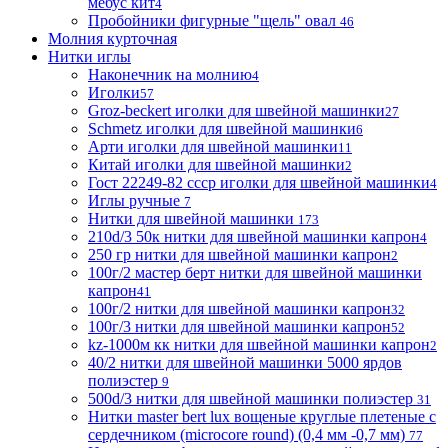
мебус кит
4
Пробойники фигурные "щель" овал
46
Молния курточная
Нитки иглы
Наконечник на молнию
4
Иголки
57
Groz-beckert иголки для швейной машинки
27
Schmetz иголки для швейной машинки
6
Арти иголки для швейной машинки
11
Китай иголки для швейной машинки
2
Гост 22249-82 ссср иголки для швейной машинки
4
Иглы ручные
7
Нитки для швейной машинки
173
210d/3 50к нитки для швейной машинки капрон
4
250 гр нитки для швейной машинки капрон
2
100г/2 мастер берт нитки для швейной машинки
капрон
41
100г/2 нитки для швейной машинки капрон
32
100г/3 нитки для швейной машинки капрон
52
kz-1000м кк нитки для швейной машинки капрон
2
40/2 нитки для швейной машинки 5000 ярдов
полиэстер
9
500d/3 нитки для швейной машинки полиэстер
31
Нитки master bert lux вощеные круглые плетеные с
сердечником (microcore round) (0,4 мм -0,7 мм)
77