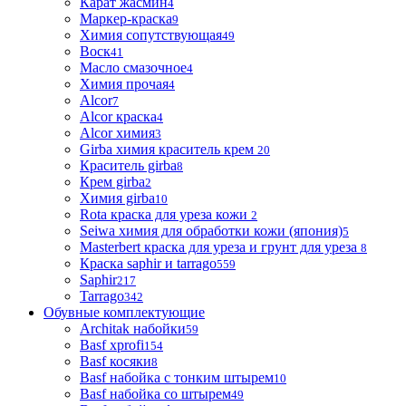
Карат жасмин
4
Маркер-краска
9
Химия сопутствующая
49
Воск
41
Масло смазочное
4
Химия прочая
4
Alcor
7
Alcor краска
4
Alcor химия
3
Girba химия краситель крем
20
Краситель girba
8
Крем girba
2
Химия girba
10
Rota краска для уреза кожи
2
Seiwa химия для обработки кожи (япония)
5
Masterbert краска для уреза и грунт для уреза
8
Краска saphir и tarrago
559
Saphir
217
Tarrago
342
Обувные комплектующие
Architak набойки
59
Basf xprofi
154
Basf косяки
8
Basf набойка с тонким штырем
10
Basf набойка со штырем
49