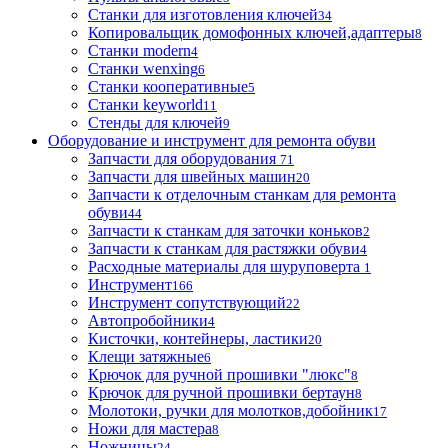
Станки для изготовления ключей
34
Копировальщик домофонных ключей,адаптеры
8
Станки modern
4
Станки wenxing
6
Станки кооперативные
5
Станки keyworld
11
Стенды для ключей
9
Оборудование и инструмент для ремонта обуви
Запчасти для оборудования
71
Запчасти для швейных машин
20
Запчасти к отделочным станкам для ремонта
обуви
44
Запчасти к станкам для заточки коньков
2
Запчасти к станкам для растяжки обуви
4
Расходные материалы для шуруповерта
1
Инструмент
166
Инструмент сопутствующий
22
Автопробойники
4
Кисточки, контейнеры, ластики
20
Клещи затяжные
6
Крючок для ручной прошивки "люкс"
8
Крючок для ручной прошивки бертаун
8
Молотоки, ручки для молотков,добойник
17
Ножи для мастера
8
Ножницы
24