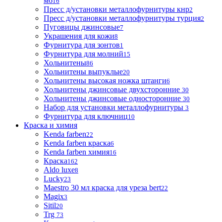
м6
16
Пресс д/установки металлофурнитуры кнр
2
Пресс д/установки металлофурнитуры турция
2
Пуговицы джинсовые
7
Украшения для кожи
8
Фурнитура для зонтов
1
Фурнитура для молний
15
Хольнитены
86
Хольнитены выпуклые
20
Хольнитены высокая ножка штанги
6
Хольнитены джинсовые двухсторонние
30
Хольнитены джинсовые односторонние
30
Набор для установки металлофурнитуры
3
Фурнитура для ключниц
10
Краска и химия
Kenda farben
22
Kenda farben краска
6
Kenda farben химия
16
Краска
162
Aldo luxe
8
Lucky
23
Maestro 30 мл краска для уреза bert
22
Magix
3
Sitil
20
Trg
73