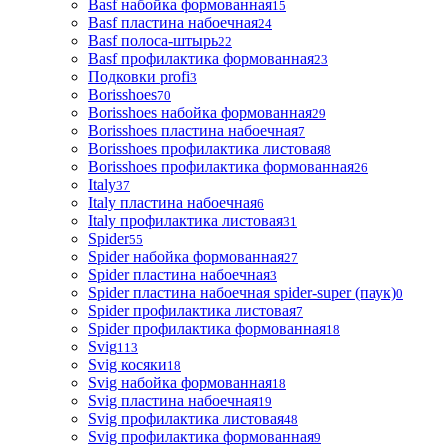
Basf набойка формованная
15
Basf пластина набоечная
24
Basf полоса-штырь
22
Basf профилактика формованная
23
Подковки profi
3
Borisshoes
70
Borisshoes набойка формованная
29
Borisshoes пластина набоечная
7
Borisshoes профилактика листовая
8
Borisshoes профилактика формованная
26
Italy
37
Italy пластина набоечная
6
Italy профилактика листовая
31
Spider
55
Spider набойка формованная
27
Spider пластина набоечная
3
Spider пластина набоечная spider-super (паук)
0
Spider профилактика листовая
7
Spider профилактика формованная
18
Svig
113
Svig косяки
18
Svig набойка формованная
18
Svig пластина набоечная
19
Svig профилактика листовая
48
Svig профилактика формованная
9