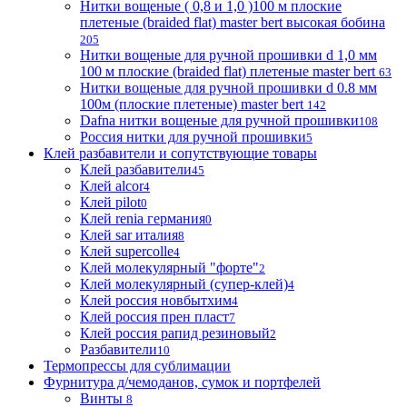
Нитки вощеные ( 0,8 и 1,0 )100 м плоские
плетеные (braided flat) master bert высокая бобина
205
Нитки вощеные для ручной прошивки d 1,0 мм
100 м плоские (braided flat) плетеные master bert
63
Нитки вощеные для ручной прошивки d 0.8 мм
100м (плоские плетеные) master bert
142
Dafna нитки вощеные для ручной прошивки
108
Россия нитки для ручной прошивки
5
Клей разбавители и сопутствующие товары
Клей разбавители
45
Клей alcor
4
Клей pilot
0
Клей renia германия
0
Клей sar италия
8
Клей supercolle
4
Клей молекулярный "форте"
2
Клей молекулярный (супер-клей)
4
Клей россия новбытхим
4
Клей россия прен пласт
7
Клей россия рапид резиновый
2
Разбавители
10
Термопрессы для сублимации
Фурнитура д/чемоданов, сумок и портфелей
Винты
8