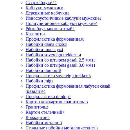
Ссср каблуки
32
Каблуки мужские
8
Деревянные каблуки
3
Износоустойчивые каблуки мужские
2
Полиуретановые каблуки мужские
0
Рф каблук монолитный
3
Казали
104
Профилактика формованная
0
Набойки dama cross
6
Набойки moncayo
4
Набойки sovereign trekker
14
Набойки со штырем gasali 2,5 мм
13
Набойки со штырем gasali 3.0 мм
11
Набойки dunlop
18
Профилактика sovereign trekker
5
Набойки mig
2
Профилактика формованная лабутен casali
(казали)
30
Профилактика dunlop
1
Картон кожкартон гранитоль
13
Гранитоль
2
Картон стелечный
7
Кожкартон
4
Набойки металл
13
Стальные набойки металлические
13