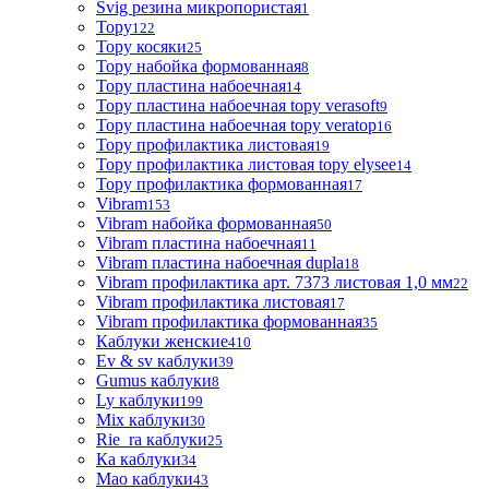
Svig резина микропористая
1
Topy
122
Topy косяки
25
Topy набойка формованная
8
Topy пластина набоечная
14
Topy пластина набоечная topy verasoft
9
Topy пластина набоечная topy veratop
16
Topy профилактика листовая
19
Topy профилактика листовая topy elysee
14
Topy профилактика формованная
17
Vibram
153
Vibram набойка формованная
50
Vibram пластина набоечная
11
Vibram пластина набоечная dupla
18
Vibram профилактика арт. 7373 листовая 1,0 мм
22
Vibram профилактика листовая
17
Vibram профилактика формованная
35
Каблуки женские
410
Ev & sv каблуки
39
Gumus каблуки
8
Ly каблуки
199
Mix каблуки
30
Rie_ra каблуки
25
Ка каблуки
34
Мао каблуки
43