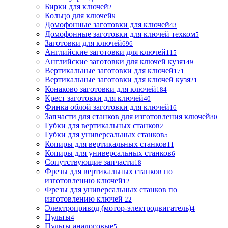
Бирки для ключей
2
Кольцо для ключей
9
Домофонные заготовки для ключей
43
Домофонные заготовки для ключей техком
5
Заготовки для ключей
696
Английские заготовки для ключей
115
Английские заготовки для ключей кузя
149
Вертикальные заготовки для ключей
171
Вертикальные заготовки для ключей кузя
21
Конаково заготовки для ключей
184
Крест заготовки для ключей
40
Финка облой заготовки для ключей
16
Запчасти для станков для изготовления ключей
80
Губки для вертикальных станков
2
Губки для универсальных станков
5
Копиры для вертикальных станков
11
Копиры для универсальных станков
6
Сопутствующие запчасти
18
Фрезы для вертикальных станков по
изготовлению ключей
12
Фрезы для универсальных станков по
изготовлению ключей
22
Электропривод (мотор-электродвигатель)
4
Пульты
4
Пульты аналоговые
5