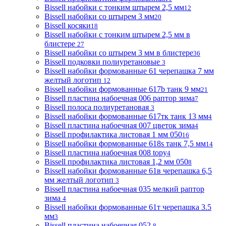
Bissell набойки с тонким штырем 2,5 мм
12
Bissell набойки со штырем 3 мм
20
Bissell косяки
18
Bissell набойки с тонким штырем 2,5 мм в
блистере
27
Bissell набойки со штырем 3 мм в блистере
36
Bissell подковки полиуретановые
3
Bissell набойки формованные 61 черепашка 7 мм
желтый логотип
12
Bissell набойки формованные 617b танк 9 мм
21
Bissell пластина набоечная 006 раптор зима
7
Bissell полоса полиуретановая
3
Bissell набойки формованные 617тк танк 13 мм
4
Bissell пластина набоечная 007 цветок зима
4
Bissell профилактика листовая 1 мм 050
16
Bissell набойки формованные 618s танк 7,5 мм
14
Bissell пластина набоечная 008 topy
4
Bissell профилактика листовая 1,2 мм 050
8
Bissell набойки формованные 61в черепашка 6,5
мм желтый логотип
3
Bissell пластина набоечная 035 мелкий раптор
зима
4
Bissell набойки формованные 61т черепашка 3.5
мм
3
Bissell пластина набоечная 052
8