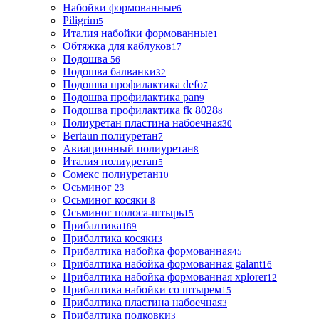
Набойки формованные
6
Piligrim
5
Италия набойки формованные
1
Обтяжка для каблуков
17
Подошва
56
Подошва балванки
32
Подошва профилактика defo
7
Подошва профилактика pan
9
Подошва профилактика fk 8028
8
Полиуретан пластина набоечная
30
Bertaun полиуретан
7
Авиационный полиуретан
8
Италия полиуретан
5
Сомекс полиуретан
10
Осьминог
23
Осьминог косяки
8
Осьминог полоса-штырь
15
Прибалтика
189
Прибалтика косяки
3
Прибалтика набойка формованная
45
Прибалтика набойка формованная galant
16
Прибалтика набойка формованная xplorer
12
Прибалтика набойки со штырем
15
Прибалтика пластина набоечная
3
Прибалтика подковки
3