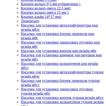
Кнопки кольцо 9,5 мм рубашечные
1
Кнопки кольцо омега 12,5 мм
5
Кнопки кольцо омега 15 мм
5
Кнопки альфа 14*17 мм
3
Люверсы
69
Насадки для установки металлофурнитуры кнр
резьба м8
26
Насадки для установки блочек люверсов кнр
резьба м8
8
Насадки для установки джинсовых пуговиц кнр
резьба м8
1
Насадки для установки кнопок кнр резьба м8
4
Насадки для установки крючков для шнурков кнр
резьба м8
3
Насадки для установки хольнитенов кнр резьба
м8
10
Насадки для установки металлофурнитуры турция
резьба м6
46
Насадки для установки блочек люверсов турция
резьба м6
15
Насадки для установки джинсовых пуговиц
турция резьба м6
5
Насадки для установки кнопок турция резьба м6
10
Насадки для установки хольнитенов турция резьба