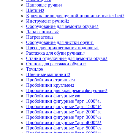
Цанговые ручки
4
Щетки
42
Крючок шило для ручной прошивки master bert
3
Инструмент ручной
2
Оборудование для ремонта обуви
65
Лапа сапожная
2
Нагреватель
2
Оборудование для чистки обуви
1
Пресс для приклеивания подошвы
1
Растяжка для обуви ручная
17
Станки отделочные для ремонта обуви
8
Станок для растяжки обуви
15
Точило
6
Швейные машинки
13
Пробойники строчные
9
Пробойники круглые
42
Пробойники для края ремня фигурные
3
Пробойники фигурные
398
Пробойники фигурные "арт. 1000"
45
Пробойники фигурные "арт. 1500"
10
Пробойники фигурные "арт. 2000"
38
Пробойники фигурные "арт. 3000"
62
Пробойники фигурные "арт. 4000"
35
Пробойники фигурные "арт. 5000"
69