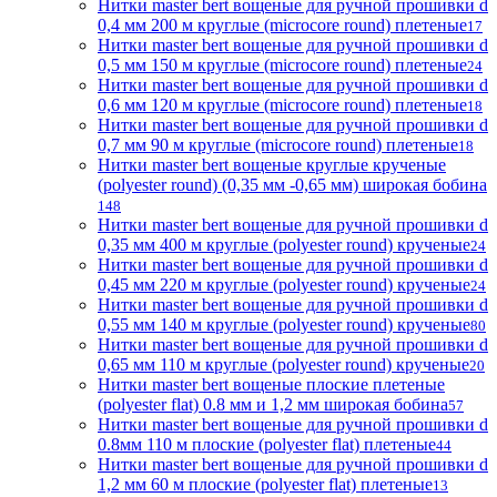
Нитки master bert вощеные для ручной прошивки d
0,4 мм 200 м круглые (microcore round) плетеные
17
Нитки master bert вощеные для ручной прошивки d
0,5 мм 150 м круглые (microcore round) плетеные
24
Нитки master bert вощеные для ручной прошивки d
0,6 мм 120 м круглые (microcore round) плетеные
18
Нитки master bert вощеные для ручной прошивки d
0,7 мм 90 м круглые (microcore round) плетеные
18
Нитки master bert вощеные круглые крученые
(polyester round) (0,35 мм -0,65 мм) широкая бобина
148
Нитки master bert вощеные для ручной прошивки d
0,35 мм 400 м круглые (polyester round) крученые
24
Нитки master bert вощеные для ручной прошивки d
0,45 мм 220 м круглые (polyester round) крученые
24
Нитки master bert вощеные для ручной прошивки d
0,55 мм 140 м круглые (polyester round) крученые
80
Нитки master bert вощеные для ручной прошивки d
0,65 мм 110 м круглые (polyester round) крученые
20
Нитки master bert вощеные плоские плетеные
(polyester flat) 0.8 мм и 1,2 мм широкая бобина
57
Нитки master bert вощеные для ручной прошивки d
0.8мм 110 м плоские (polyester flat) плетеные
44
Нитки master bert вощеные для ручной прошивки d
1,2 мм 60 м плоские (polyester flat) плетеные
13