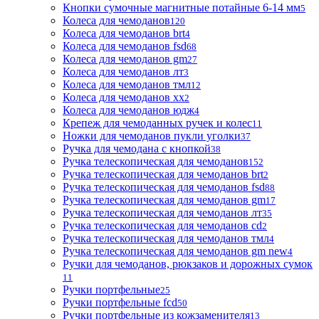
Кнопки сумочные магнитные потайные 6-14 мм
5
Колеса для чемоданов
120
Колеса для чемоданов brt
4
Колеса для чемоданов fsd
68
Колеса для чемоданов gm
27
Колеса для чемоданов лт
3
Колеса для чемоданов тмл
12
Колеса для чемоданов хх
2
Колеса для чемоданов юдж
4
Крепеж для чемоданных ручек и колес
11
Ножки для чемоданов пукли уголки
37
Ручка для чемодана с кнопкой
38
Ручка телескопическая для чемоданов
152
Ручка телескопическая для чемоданов brt
2
Ручка телескопическая для чемоданов fsd
88
Ручка телескопическая для чемоданов gm
17
Ручка телескопическая для чемоданов лт
35
Ручка телескопическая для чемоданов сd
2
Ручка телескопическая для чемоданов тмл
4
Ручка телескопическая для чемоданов gm new
4
Ручки для чемоданов, рюкзаков и дорожных сумок
11
Ручки портфельные
25
Ручки портфельные fcd
50
Ручки портфельные из кожзаменителя
13