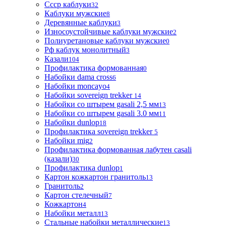
Ссср каблуки
32
Каблуки мужские
8
Деревянные каблуки
3
Износоустойчивые каблуки мужские
2
Полиуретановые каблуки мужские
0
Рф каблук монолитный
3
Казали
104
Профилактика формованная
0
Набойки dama cross
6
Набойки moncayo
4
Набойки sovereign trekker
14
Набойки со штырем gasali 2,5 мм
13
Набойки со штырем gasali 3.0 мм
11
Набойки dunlop
18
Профилактика sovereign trekker
5
Набойки mig
2
Профилактика формованная лабутен casali
(казали)
30
Профилактика dunlop
1
Картон кожкартон гранитоль
13
Гранитоль
2
Картон стелечный
7
Кожкартон
4
Набойки металл
13
Стальные набойки металлические
13