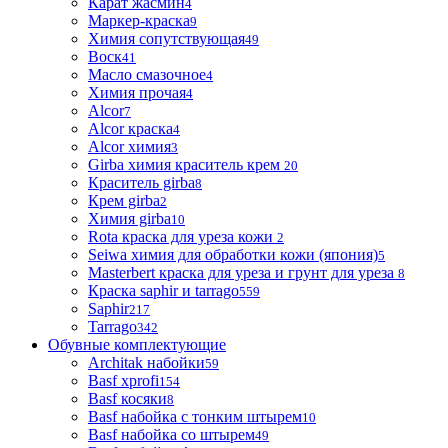
Карат жасмин
4
Маркер-краска
9
Химия сопутствующая
49
Воск
41
Масло смазочное
4
Химия прочая
4
Alcor
7
Alcor краска
4
Alcor химия
3
Girba химия краситель крем
20
Краситель girba
8
Крем girba
2
Химия girba
10
Rota краска для уреза кожи
2
Seiwa химия для обработки кожи (япония)
5
Masterbert краска для уреза и грунт для уреза
8
Краска saphir и tarrago
559
Saphir
217
Tarrago
342
Обувные комплектующие
Architak набойки
59
Basf xprofi
154
Basf косяки
8
Basf набойка с тонким штырем
10
Basf набойка со штырем
49