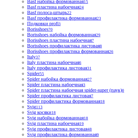
Basf набойка формованная
15
Basf пластина набоечная
24
Basf полоса-штырь
22
Basf профилактика формованная
23
Подковки profi
3
Borisshoes
70
Borisshoes набойка формованная
29
Borisshoes пластина набоечная
7
Borisshoes профилактика листовая
8
Borisshoes профилактика формованная
26
Italy
37
Italy пластина набоечная
6
Italy профилактика листовая
31
Spider
55
Spider набойка формованная
27
Spider пластина набоечная
3
Spider пластина набоечная spider-super (паук)
0
Spider профилактика листовая
7
Spider профилактика формованная
18
Svig
113
Svig косяки
18
Svig набойка формованная
18
Svig пластина набоечная
19
Svig профилактика листовая
48
Svig профилактика формованная
9