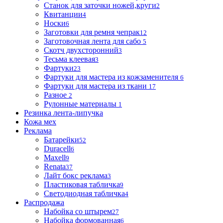
Станок для заточки ножей,круги
2
Квитанции
4
Носки
6
Заготовки для ремня чепрак
12
Заготовочная лента для сабо
5
Скотч двухсторонний
3
Тесьма клеевая
3
Фартуки
23
Фартуки для мастера из кожзаменителя
6
Фартуки для мастера из ткани
17
Разное
2
Рулонные материалы
1
Резинка лента-липучка
Кожа мех
Реклама
Батарейки
52
Duracell
6
Maxell
9
Renata
37
Лайт бокс реклама
3
Пластиковая табличка
9
Светодиодная табличка
4
Распродажа
Набойка со штырем
27
Набойка формованная
6