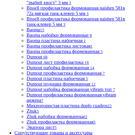
"рыбий хвост" 3 мм
3
Bissell профилактика формованная naishen 581в
72а мягкая танк-клевер 5 мм
3
Bissell профилактика формованная naishen 581в
танк-клевер 5 мм
3
Baoma
15
Baoma набойки формованные
8
Baoma пластина набоечная
1
Baoma профилактика листовая
1
Baoma профилактика формованная
5
Dumout
68
Dumout лист профилактика
16
Dumout набойка формованная
14
Dumout профилактика формованная
7
Dumout пластина набоечная
5
Dumout подошва формованная
12
Dumout набойка формованная vibram топ
7
Dumout профилактика формованная vibram
анжера
7
Микропористая пластина duplo cuadros
22
Zhuk
5
Zhuk набойки формованные
2
Zhuk профилактка формованная
3
Эвапора лист
5
Сопутствующие товары и аксессуары