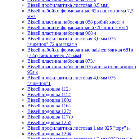
Bissell профилактика листовая 3,5 мм
1
Bissell набойки формованные 62в раптор зима 7,2
мм
3
Bissell пластина набоечная 058 рыбий хвост
4
Bissell набойки формованные 672l спорт 7 мм
3
Bissell пластина набоечная 068
4
Bissell профилактика листовая 3,0 мм 075
"supertop" 72 а мягкая
9
Bissell набойки формованные naishen мягкая 681в
(72a) танк-клевер 7,5 мм
4
Bissell пластина набоечная 073
7
Bissell пластина набоечная 076 апельсиновая корка
95а
8
Bissell профилактика листовая 4,0 мм 075
"supertop"
1
Bissell подошва 112
3
Bissell подошва 115
2
Bissell подошва 100
2
Bissell подошва 116
3
Bissell подошва 127
2
Bissell подошва 117
10
Bissell подошва 125
2
Bissell профилактика листовая 1 мм 025 "topy"
16
Bissell подошва 126
6