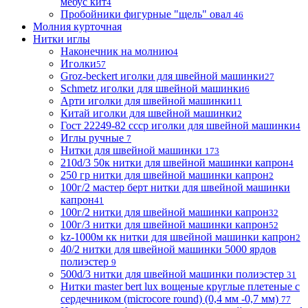
мебус кит
4
Пробойники фигурные "щель" овал
46
Молния курточная
Нитки иглы
Наконечник на молнию
4
Иголки
57
Groz-beckert иголки для швейной машинки
27
Schmetz иголки для швейной машинки
6
Арти иголки для швейной машинки
11
Китай иголки для швейной машинки
2
Гост 22249-82 ссср иголки для швейной машинки
4
Иглы ручные
7
Нитки для швейной машинки
173
210d/3 50к нитки для швейной машинки капрон
4
250 гр нитки для швейной машинки капрон
2
100г/2 мастер берт нитки для швейной машинки
капрон
41
100г/2 нитки для швейной машинки капрон
32
100г/3 нитки для швейной машинки капрон
52
kz-1000м кк нитки для швейной машинки капрон
2
40/2 нитки для швейной машинки 5000 ярдов
полиэстер
9
500d/3 нитки для швейной машинки полиэстер
31
Нитки master bert lux вощеные круглые плетеные с
сердечником (microcore round) (0,4 мм -0,7 мм)
77