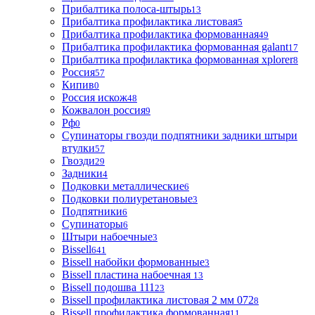
Прибалтика полоса-штырь
13
Прибалтика профилактика листовая
5
Прибалтика профилактика формованная
49
Прибалтика профилактика формованная galant
17
Прибалтика профилактика формованная xplorer
8
Россия
57
Кипив
0
Россия искож
48
Кожвалон россия
9
Рф
0
Супинаторы гвозди подпятники задники штыри
втулки
57
Гвозди
29
Задники
4
Подковки металлические
6
Подковки полиуретановые
3
Подпятники
6
Супинаторы
6
Штыри набоечные
3
Bissell
641
Bissell набойки формованные
3
Bissell пластина набоечная
13
Bissell подошва 111
23
Bissell профилактика листовая 2 мм 072
8
Bissell профилактика формованная
11