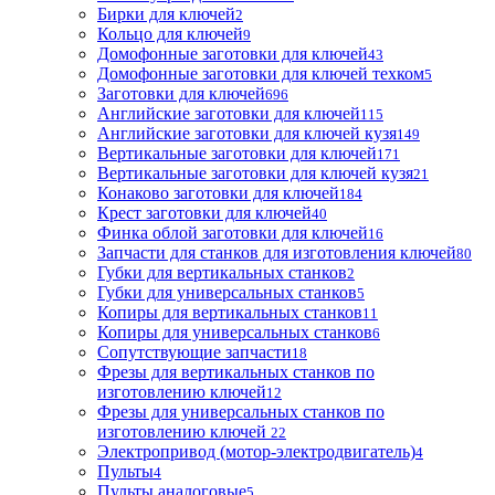
Бирки для ключей
2
Кольцо для ключей
9
Домофонные заготовки для ключей
43
Домофонные заготовки для ключей техком
5
Заготовки для ключей
696
Английские заготовки для ключей
115
Английские заготовки для ключей кузя
149
Вертикальные заготовки для ключей
171
Вертикальные заготовки для ключей кузя
21
Конаково заготовки для ключей
184
Крест заготовки для ключей
40
Финка облой заготовки для ключей
16
Запчасти для станков для изготовления ключей
80
Губки для вертикальных станков
2
Губки для универсальных станков
5
Копиры для вертикальных станков
11
Копиры для универсальных станков
6
Сопутствующие запчасти
18
Фрезы для вертикальных станков по
изготовлению ключей
12
Фрезы для универсальных станков по
изготовлению ключей
22
Электропривод (мотор-электродвигатель)
4
Пульты
4
Пульты аналоговые
5