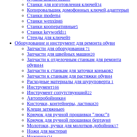
Станки для изготовления ключей
34
Копировальщик домофонных ключей,адаптеры
8
Станки modern
4
Станки wenxing
6
Станки кооперативные
5
Станки keyworld
11
Стенды для ключей
9
Оборудование и инструмент для ремонта обуви
Запчасти для оборудования
71
Запчасти для швейных машин
20
Запчасти к отделочным станкам для ремонта
обуви
44
Запчасти к станкам для заточки коньков
2
Запчасти к станкам для растяжки обуви
4
Расходные материалы для шуруповерта
1
Инструмент
166
Инструмент сопутствующий
22
Автопробойники
4
Кисточки, контейнеры, ластики
20
Клещи затяжные
6
Крючок для ручной прошивки "люкс"
8
Крючок для ручной прошивки бертаун
8
Молотоки, ручки для молотков,добойник
17
Ножи для мастера
8
Ножницы
24