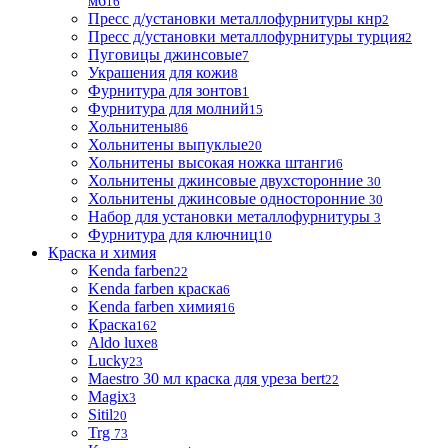
м6
16
Пресс д/установки металлофурнитуры кнр
2
Пресс д/установки металлофурнитуры турция
2
Пуговицы джинсовые
7
Украшения для кожи
8
Фурнитура для зонтов
1
Фурнитура для молний
15
Хольнитены
86
Хольнитены выпуклые
20
Хольнитены высокая ножка штанги
6
Хольнитены джинсовые двухсторонние
30
Хольнитены джинсовые односторонние
30
Набор для установки металлофурнитуры
3
Фурнитура для ключниц
10
Краска и химия
Kenda farben
22
Kenda farben краска
6
Kenda farben химия
16
Краска
162
Aldo luxe
8
Lucky
23
Maestro 30 мл краска для уреза bert
22
Magix
3
Sitil
20
Trg
73