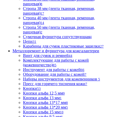
ранцевая)
8
Стропа 38 мм (лента тканная, ременная,
ранцевая)
17
Стропа 40 мм (лента тканная, ременная,
ранцевая)
14
Стропа 50 мм (лента тканная, ременная,
ранцевая)
2
Сумочная фурнитура сопутствующая
4
Цепи
31
Карабины для сумок пластиковые защелки
27
Металлоремонт и фурнитура для кожгалантереи
Винт для сумок и ремней
44
Комплектующие для работы с кожей
(кожевничество)
85
Инструмент для работы с кожей
66
Оборудование для работы с кожей
7
Наборы инструментов для кожевенников
5
Пресс для горячего тиснения кожи
7
Кнопки
53
Кнопки альфа 12,5 мм
9
Кнопки альфа 13 мм
1
Кнопки альфа 13*17 мм
8
Кнопки альфа 13*20 мм
5
Кнопки альфа 15 мм
10
Кнопки альфа 9,5 мм
6