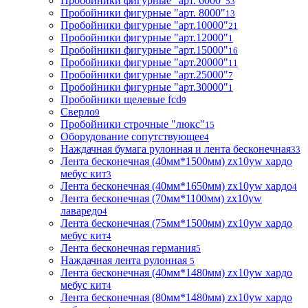
Пробойники фигурные "арт. 6000"
53
Пробойники фигурные "арт. 8000"
13
Пробойники фигурные "арт.10000"
21
Пробойники фигурные "арт.12000"
1
Пробойники фигурные "арт.15000"
16
Пробойники фигурные "арт.20000"
11
Пробойники фигурные "арт.25000"
7
Пробойники фигурные "арт.30000"
1
Пробойники щелевые fcd
9
Сверло
9
Пробойники строчные "люкс"
15
Оборудование сопутствующее
4
Наждачная бумага рулонная и лента бесконечная
33
Лента бесконечная (40мм*1500мм) zx10yw хардо
мебус кит
3
Лента бесконечная (40мм*1650мм) zx10yw хардо
4
Лента бесконечная (70мм*1100мм) zx10yw
лаваредо
4
Лента бесконечная (75мм*1500мм) zx10yw хардо
мебус кит
4
Лента бесконечная германия
5
Наждачная лента рулонная
5
Лента бесконечная (40мм*1480мм) zx10yw хардо
мебус кит
4
Лента бесконечная (80мм*1480мм) zx10yw хардо