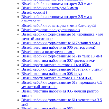
Bissell набойки с тонким штырем 2,5 мм
12
Bissell набойки со штырем 3 мм
20
Bissell косяки
18
Bissell набойки с тонким штырем 2,5 мм в
блистере
27
Bissell набойки со штырем 3 мм в блистере
36
Bissell подковки полиуретановые
3
Bissell набойки формованные 61 черепашка 7 мм
желтый логотип
12
Bissell набойки формованные 617b танк 9 мм
21
Bissell пластина набоечная 006 раптор зима
7
Bissell полоса полиуретановая
3
Bissell набойки формованные 617тк танк 13 мм
4
Bissell пластина набоечная 007 цветок зима
4
Bissell профилактика листовая 1 мм 050
16
Bissell набойки формованные 618s танк 7,5 мм
14
Bissell пластина набоечная 008 topy
4
Bissell профилактика листовая 1,2 мм 050
8
Bissell набойки формованные 61в черепашка 6,5
мм желтый логотип
3
Bissell пластина набоечная 035 мелкий раптор
зима
4
Bissell набойки формованные 61т черепашка 3.5
мм
3
Bissell пластина набоечная 052
8