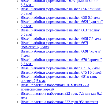
Bissell набойки формованные 673 "рыбий хвост"
6,5 мм
3
Bissell набойки формованные naishen 656 "линии"
6,5 мм
3
Bissell набойки формованные naishen 658 6,5 мм
3
Bissell набойки формованные naishen 662l "улитка"
6,5 мм
3
Bissell набойки формованные naishen 663 "волна"
6,5 мм
3
Bissell набойки формованные naishen 665l 7,5 мм
3
Bissell набойки формованные naishen 667l
"ромбик" 6,5 мм
3
Bissell набойки формованные naishen 669l "круги"
7 мм
3
Bissell набойки формованные naishen 670 "ариель"
6,5 мм
3
Bissell набойки формованные naishen 671 6,5 мм
4
Bissell набойки формованные naishen 675 l 6.5 мм
3
Bissell набойки формованные naishen 681в танк
-клевер 7,5 мм
4
Bissell пластина набоечная 076 мягкая 72 а
апельсиновая корка
9
Bissell пластина набоечная 322 трэк 72а мягкая 6,2
мм
4
Bissell пластина набоечная 322 трэк 95а жесткая