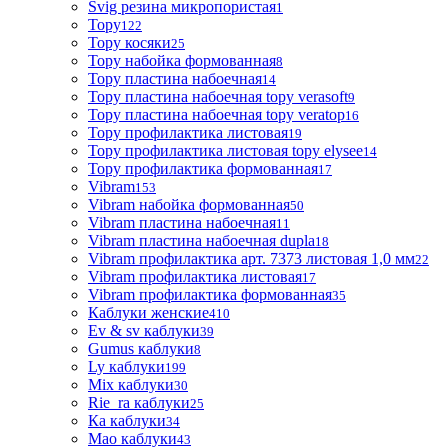
Svig резина микропористая
1
Topy
122
Topy косяки
25
Topy набойка формованная
8
Topy пластина набоечная
14
Topy пластина набоечная topy verasoft
9
Topy пластина набоечная topy veratop
16
Topy профилактика листовая
19
Topy профилактика листовая topy elysee
14
Topy профилактика формованная
17
Vibram
153
Vibram набойка формованная
50
Vibram пластина набоечная
11
Vibram пластина набоечная dupla
18
Vibram профилактика арт. 7373 листовая 1,0 мм
22
Vibram профилактика листовая
17
Vibram профилактика формованная
35
Каблуки женские
410
Ev & sv каблуки
39
Gumus каблуки
8
Ly каблуки
199
Mix каблуки
30
Rie_ra каблуки
25
Ка каблуки
34
Мао каблуки
43