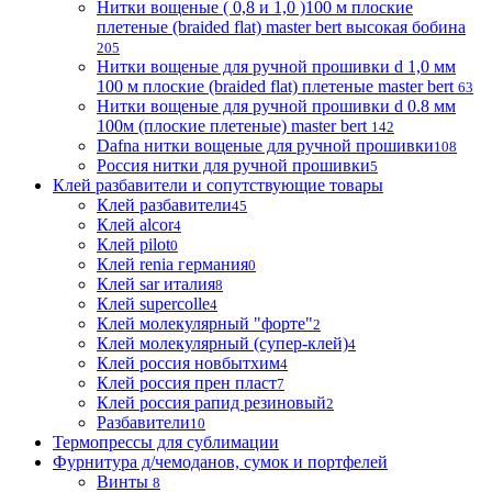
Нитки вощеные ( 0,8 и 1,0 )100 м плоские
плетеные (braided flat) master bert высокая бобина
205
Нитки вощеные для ручной прошивки d 1,0 мм
100 м плоские (braided flat) плетеные master bert
63
Нитки вощеные для ручной прошивки d 0.8 мм
100м (плоские плетеные) master bert
142
Dafna нитки вощеные для ручной прошивки
108
Россия нитки для ручной прошивки
5
Клей разбавители и сопутствующие товары
Клей разбавители
45
Клей alcor
4
Клей pilot
0
Клей renia германия
0
Клей sar италия
8
Клей supercolle
4
Клей молекулярный "форте"
2
Клей молекулярный (супер-клей)
4
Клей россия новбытхим
4
Клей россия прен пласт
7
Клей россия рапид резиновый
2
Разбавители
10
Термопрессы для сублимации
Фурнитура д/чемоданов, сумок и портфелей
Винты
8