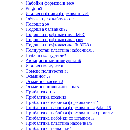
Набойки формованные
6
Piligrim
5
Италия набойки формованные
1
Обтяжка для каблуков
17
Подошва
56
Подошва балванки
32
Подошва профилактика defo
7
Подошва профилактика pan
9
Подошва профилактика fk 8028
8
Полиуретан пластина набоечная
30
Bertaun полиуретан
7
Авиационный полиуретан
8
Италия полиуретан
5
Сомекс полиуретан
10
Осьминог
23
Осьминог косяки
8
Осьминог полоса-штырь
15
Прибалтика
189
Прибалтика косяки
3
Прибалтика набойка формованная
45
Прибалтика набойка формованная galant
16
Прибалтика набойка формованная xplorer
12
Прибалтика набойки со штырем
15
Прибалтика пластина набоечная
3
Прибалтика подковки
3