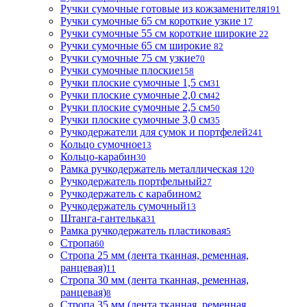
Ручки сумочные готовые из кожзаменителя
191
Ручки сумочные 65 см короткие узкие
17
Ручки сумочные 55 см короткие широкие
22
Ручки сумочные 65 см широкие
82
Ручки сумочные 75 см узкие
70
Ручки сумочные плоские
158
Ручки плоские сумочные 1,5 см
31
Ручки плоские сумочные 2,0 см
42
Ручки плоские сумочные 2,5 см
50
Ручки плоские сумочные 3,0 см
35
Ручкодержатели для сумок и портфелей
241
Кольцо сумочное
13
Кольцо-карабин
30
Рамка ручкодержатель металлическая
120
Ручкодержатель портфельный
27
Ручкодержатель с карабином
2
Ручкодержатель сумочный
13
Штанга-гантелька
31
Рамка ручкодержатель пластиковая
5
Стропа
60
Стропа 25 мм (лента тканная, ременная,
ранцевая)
11
Стропа 30 мм (лента тканная, ременная,
ранцевая)
8
Стропа 35 мм (лента тканная, ременная,