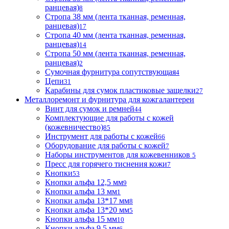
ранцевая)
8
Стропа 38 мм (лента тканная, ременная,
ранцевая)
17
Стропа 40 мм (лента тканная, ременная,
ранцевая)
14
Стропа 50 мм (лента тканная, ременная,
ранцевая)
2
Сумочная фурнитура сопутствующая
4
Цепи
31
Карабины для сумок пластиковые защелки
27
Металлоремонт и фурнитура для кожгалантереи
Винт для сумок и ремней
44
Комплектующие для работы с кожей
(кожевничество)
85
Инструмент для работы с кожей
66
Оборудование для работы с кожей
7
Наборы инструментов для кожевенников
5
Пресс для горячего тиснения кожи
7
Кнопки
53
Кнопки альфа 12,5 мм
9
Кнопки альфа 13 мм
1
Кнопки альфа 13*17 мм
8
Кнопки альфа 13*20 мм
5
Кнопки альфа 15 мм
10
Кнопки альфа 9,5 мм
6