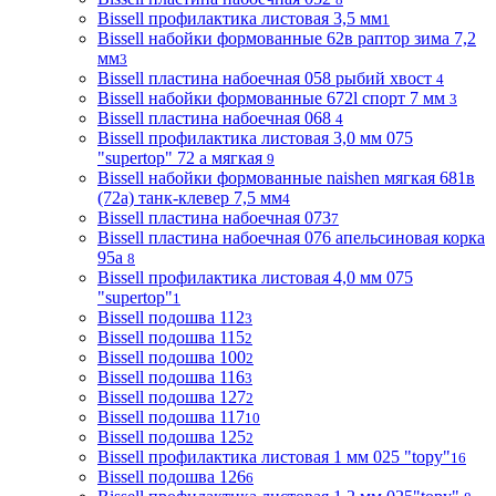
Bissell профилактика листовая 3,5 мм
1
Bissell набойки формованные 62в раптор зима 7,2
мм
3
Bissell пластина набоечная 058 рыбий хвост
4
Bissell набойки формованные 672l спорт 7 мм
3
Bissell пластина набоечная 068
4
Bissell профилактика листовая 3,0 мм 075
"supertop" 72 а мягкая
9
Bissell набойки формованные naishen мягкая 681в
(72a) танк-клевер 7,5 мм
4
Bissell пластина набоечная 073
7
Bissell пластина набоечная 076 апельсиновая корка
95а
8
Bissell профилактика листовая 4,0 мм 075
"supertop"
1
Bissell подошва 112
3
Bissell подошва 115
2
Bissell подошва 100
2
Bissell подошва 116
3
Bissell подошва 127
2
Bissell подошва 117
10
Bissell подошва 125
2
Bissell профилактика листовая 1 мм 025 "topy"
16
Bissell подошва 126
6