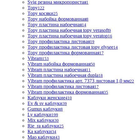
Svig резина микропористая
1
Topy
122
Topy косяки
25
Topy набойка формованная
8
Topy пластина набоечная
14
Topy пластина набоечная topy verasoft
9
Topy пластина набоечная topy veratop
16
Topy профилактика листовая
19
Topy профилактика листовая topy elysee
14
Topy профилактика формованная
17
Vibram
153
Vibram набойка формованная
50
Vibram пластина набоечная
11
Vibram пластина набоечная dupla
18
Vibram профилактика арт. 7373 листовая 1,0 мм
22
Vibram профилактика листовая
17
Vibram профилактика формованная
35
Каблуки женские
410
Ev & sv каблуки
39
Gumus каблуки
8
Ly каблуки
199
Mix каблуки
30
Rie_ra каблуки
25
Ка каблуки
34
Мао каблуки
43