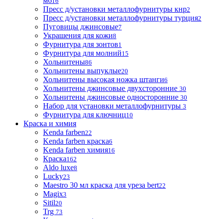
м6
16
Пресс д/установки металлофурнитуры кнр
2
Пресс д/установки металлофурнитуры турция
2
Пуговицы джинсовые
7
Украшения для кожи
8
Фурнитура для зонтов
1
Фурнитура для молний
15
Хольнитены
86
Хольнитены выпуклые
20
Хольнитены высокая ножка штанги
6
Хольнитены джинсовые двухсторонние
30
Хольнитены джинсовые односторонние
30
Набор для установки металлофурнитуры
3
Фурнитура для ключниц
10
Краска и химия
Kenda farben
22
Kenda farben краска
6
Kenda farben химия
16
Краска
162
Aldo luxe
8
Lucky
23
Maestro 30 мл краска для уреза bert
22
Magix
3
Sitil
20
Trg
73