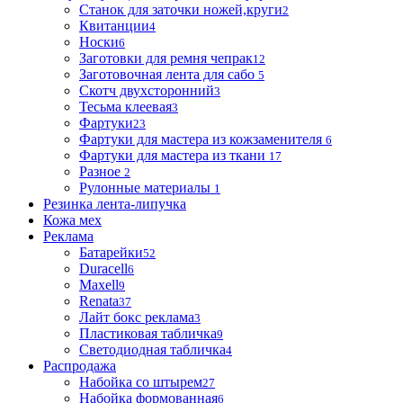
Станок для заточки ножей,круги
2
Квитанции
4
Носки
6
Заготовки для ремня чепрак
12
Заготовочная лента для сабо
5
Скотч двухсторонний
3
Тесьма клеевая
3
Фартуки
23
Фартуки для мастера из кожзаменителя
6
Фартуки для мастера из ткани
17
Разное
2
Рулонные материалы
1
Резинка лента-липучка
Кожа мех
Реклама
Батарейки
52
Duracell
6
Maxell
9
Renata
37
Лайт бокс реклама
3
Пластиковая табличка
9
Светодиодная табличка
4
Распродажа
Набойка со штырем
27
Набойка формованная
6