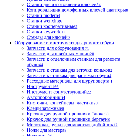
Станки для изготовления ключей
34
Копировальщик домофонных ключей,адаптеры
8
Станки modern
4
Станки wenxing
6
Станки кооперативные
5
Станки keyworld
11
Стенды для ключей
9
Оборудование и инструмент для ремонта обуви
Запчасти для оборудования
71
Запчасти для швейных машин
20
Запчасти к отделочным станкам для ремонта
обуви
44
Запчасти к станкам для заточки коньков
2
Запчасти к станкам для растяжки обуви
4
Расходные материалы для шуруповерта
1
Инструмент
166
Инструмент сопутствующий
22
Автопробойники
4
Кисточки, контейнеры, ластики
20
Клещи затяжные
6
Крючок для ручной прошивки "люкс"
8
Крючок для ручной прошивки бертаун
8
Молотоки, ручки для молотков,добойник
17
Ножи для мастера
8
Ножницы
24