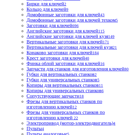
Бирки для ключей
2
Кольцо для ключей
9
Домофонные заготовки для ключей
43
Домофонные заготовки для ключей техком
5
Заготовки для ключей
696
Английские заготовки для ключей
115
Английские заготовки для ключей кузя
149
Вертикальные заготовки для ключей
171
Вертикальные заготовки для ключей кузя
21
Конаково заготовки для ключей
184
Крест заготовки для ключей
40
Финка облой заготовки для ключей
16
Запчасти для станков для изготовления ключей
80
Губки для вертикальных станков
2
Губки для универсальных станков
5
Копиры для вертикальных станков
11
Копиры для универсальных станков
6
Сопутствующие запчасти
18
Фрезы для вертикальных станков по
изготовлению ключей
12
Фрезы для универсальных станков по
изготовлению ключей
22
Электропривод (мотор-электродвигатель)
4
Пульты
4
Пульты аналоговые
5