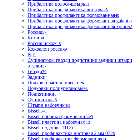
Прибалтика полоса-штырь
13
Прибалтика профилактика листовая
5
Прибалтика профилактика формованная
49
Прибалтика профилактика формованная galant
17
Прибалтика профилактика формованная xplorer
8
Россия
57
Кипив
0
Россия искож
48
Кожвалон россия
9
Рф
0
Супинаторы гвозди подпятники задники штыри
втулки
57
Гвозди
29
Задники
4
Подковки металлические
6
Подковки полиуретановые
3
Подпятники
6
Супинаторы
6
Штыри набоечные
3
Bissell
641
Bissell набойки формованные
3
Bissell пластина набоечная
13
Bissell подошва 111
23
Bissell профилактика листовая 2 мм 072
8
Bissell профилактика формованная
11