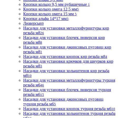
Кнопки кольцо 9,5 мм рубашечные
1
Кнопки кольцо омега 12,5 мм
5
Кнопки кольцо омега 15 мм
5
Кнопки альфа 14*17 мм
3
Люверсы
69
Насадки для установки металлофурнитуры кнр
резьба м8
26
Насадки для установки блочек люверсов кнр
резьба м8
8
Насадки для установки джинсовых пуговиц кнр
резьба м8
1
Насадки для установки кнопок кнр резьба м8
4
Насадки для установки крючков для шнурков кнр
резьба м8
3
Насадки для установки хольнитенов кнр резьба
м8
10
Насадки для установки металлофурнитуры турция
резьба м6
46
Насадки для установки блочек люверсов турция
резьба м6
15
Насадки для установки джинсовых пуговиц
турция резьба м6
5
Насадки для установки кнопок турция резьба м6
10
Насадки для установки хольнитенов турция резьба