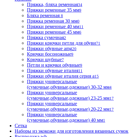
Пряжка, бляха ременная
34
Пряжки ременные 35 мм
9
Бляха ременная
8
Пряжка ременная 30 мм
0
Пряжки ременные 40 мм
11
Пряжки ременные 45 мм
6
Пряжка сумочная
2
Пряжки крючки петли для обуви
71
Пряжки обувные аmg
20
Крючки босоножные
9
Крючки шубные
7
Петли и крючки обувные
9
Пряжки обувные италия
11
Пряжки обувные италия серия а
15
Пряжки универсальные
(сумочные,обувные,одежные) 30-32 мм
4
Пряжки универсальные
(сумочные,обувные,одежные) 23-25 мм
17
Пряжки универсальные
(сумочные,обувные,одежные) 20-22 мм
17
Пряжки универсальные
(сумочные,обувные,одежные) 40 мм
1
Сетка
Наборы из экокожи для изготовления вязанных сумок
Распродажа wb