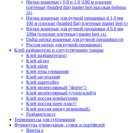
Нитки вощеные ( 0,8 и 1,0 )100 м плоские
плетеные (braided flat) master bert высокая бобина
205
Нитки вощеные для ручной прошивки d 1,0 мм
100 м плоские (braided flat) плетеные master bert
63
Нитки вощеные для ручной прошивки d 0.8 мм
100м (плоские плетеные) master bert
142
Dafna нитки вощеные для ручной прошивки
108
Россия нитки для ручной прошивки
5
Клей разбавители и сопутствующие товары
Клей разбавители
45
Клей alcor
4
Клей pilot
0
Клей renia германия
0
Клей sar италия
8
Клей supercolle
4
Клей молекулярный "форте"
2
Клей молекулярный (супер-клей)
4
Клей россия новбытхим
4
Клей россия прен пласт
7
Клей россия рапид резиновый
2
Разбавители
10
Термопрессы для сублимации
Фурнитура д/чемоданов, сумок и портфелей
Винты
8