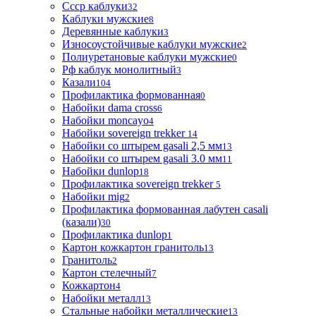
Ссср каблуки
32
Каблуки мужские
8
Деревянные каблуки
3
Износоустойчивые каблуки мужские
2
Полиуретановые каблуки мужские
0
Рф каблук монолитный
3
Казали
104
Профилактика формованная
0
Набойки dama cross
6
Набойки moncayo
4
Набойки sovereign trekker
14
Набойки со штырем gasali 2,5 мм
13
Набойки со штырем gasali 3.0 мм
11
Набойки dunlop
18
Профилактика sovereign trekker
5
Набойки mig
2
Профилактика формованная лабутен casali
(казали)
30
Профилактика dunlop
1
Картон кожкартон гранитоль
13
Гранитоль
2
Картон стелечный
7
Кожкартон
4
Набойки металл
13
Стальные набойки металлические
13