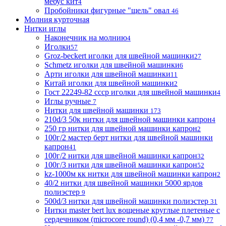
мебус кит
4
Пробойники фигурные "щель" овал
46
Молния курточная
Нитки иглы
Наконечник на молнию
4
Иголки
57
Groz-beckert иголки для швейной машинки
27
Schmetz иголки для швейной машинки
6
Арти иголки для швейной машинки
11
Китай иголки для швейной машинки
2
Гост 22249-82 ссср иголки для швейной машинки
4
Иглы ручные
7
Нитки для швейной машинки
173
210d/3 50к нитки для швейной машинки капрон
4
250 гр нитки для швейной машинки капрон
2
100г/2 мастер берт нитки для швейной машинки
капрон
41
100г/2 нитки для швейной машинки капрон
32
100г/3 нитки для швейной машинки капрон
52
kz-1000м кк нитки для швейной машинки капрон
2
40/2 нитки для швейной машинки 5000 ярдов
полиэстер
9
500d/3 нитки для швейной машинки полиэстер
31
Нитки master bert lux вощеные круглые плетеные с
сердечником (microcore round) (0,4 мм -0,7 мм)
77