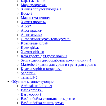
Карат жасмин
4
Маркер-краска
9
Химия сопутствующая
49
Воск
41
Масло смазочное
4
Химия прочая
4
Alcor
7
Alcor краска
4
Alcor химия
3
Girba химия краситель крем
20
Краситель girba
8
Крем girba
2
Химия girba
10
Rota краска для уреза кожи
2
Seiwa химия для обработки кожи (япония)
5
Masterbert краска для уреза и грунт для уреза
8
Краска saphir и tarrago
559
Saphir
217
Tarrago
342
Обувные комплектующие
Architak набойки
59
Basf xprofi
154
Basf косяки
8
Basf набойка с тонким штырем
10
Basf набойка со штырем
49