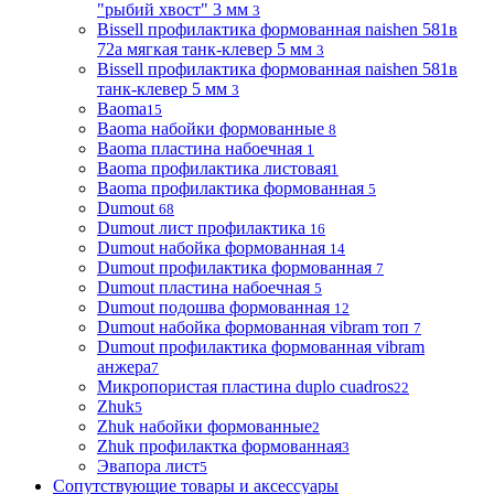
"рыбий хвост" 3 мм
3
Bissell профилактика формованная naishen 581в
72а мягкая танк-клевер 5 мм
3
Bissell профилактика формованная naishen 581в
танк-клевер 5 мм
3
Baoma
15
Baoma набойки формованные
8
Baoma пластина набоечная
1
Baoma профилактика листовая
1
Baoma профилактика формованная
5
Dumout
68
Dumout лист профилактика
16
Dumout набойка формованная
14
Dumout профилактика формованная
7
Dumout пластина набоечная
5
Dumout подошва формованная
12
Dumout набойка формованная vibram топ
7
Dumout профилактика формованная vibram
анжера
7
Микропористая пластина duplo cuadros
22
Zhuk
5
Zhuk набойки формованные
2
Zhuk профилактка формованная
3
Эвапора лист
5
Сопутствующие товары и аксессуары