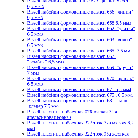
Bissell набойки формованные 673 "рыбий хвост"
6,5 мм
3
Bissell набойки формованные naishen 656 "линии"
6,5 мм
3
Bissell набойки формованные naishen 658 6,5 мм
3
Bissell набойки формованные naishen 662l "улитка"
6,5 мм
3
Bissell набойки формованные naishen 663 "волна"
6,5 мм
3
Bissell набойки формованные naishen 665l 7,5 мм
3
Bissell набойки формованные naishen 667l
"ромбик" 6,5 мм
3
Bissell набойки формованные naishen 669l "круги"
7 мм
3
Bissell набойки формованные naishen 670 "ариель"
6,5 мм
3
Bissell набойки формованные naishen 671 6,5 мм
4
Bissell набойки формованные naishen 675 l 6.5 мм
3
Bissell набойки формованные naishen 681в танк
-клевер 7,5 мм
4
Bissell пластина набоечная 076 мягкая 72 а
апельсиновая корка
9
Bissell пластина набоечная 322 трэк 72а мягкая 6,2
мм
4
Bissell пластина набоечная 322 трэк 95а жесткая