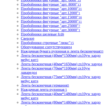
Пробойники фигурные "арт. 6000"
53
Пробойники фигурные "арт. 8000"
13
Пробойники фигурные "арт.10000"
21
Пробойники фигурные "арт.12000"
1
Пробойники фигурные "арт.15000"
16
Пробойники фигурные "арт.20000"
11
Пробойники фигурные "арт.25000"
7
Пробойники фигурные "арт.30000"
1
Пробойники щелевые fcd
9
Сверло
9
Пробойники строчные "люкс"
15
Оборудование сопутствующее
4
Наждачная бумага рулонная и лента бесконечная
33
Лента бесконечная (40мм*1500мм) zx10yw хардо
мебус кит
3
Лента бесконечная (40мм*1650мм) zx10yw хардо
4
Лента бесконечная (70мм*1100мм) zx10yw
лаваредо
4
Лента бесконечная (75мм*1500мм) zx10yw хардо
мебус кит
4
Лента бесконечная германия
5
Наждачная лента рулонная
5
Лента бесконечная (40мм*1480мм) zx10yw хардо
мебус кит
4
Лента бесконечная (80мм*1480мм) zx10yw хардо