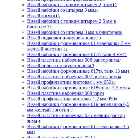
Bissell набойки с тонким штырем 2,5 мм
12
Bissell набойки со штырем 3 мм
20
Bissell косяки
18
Bissell набойки с тонким штырем 2,5 мм в
блистере
27
Bissell набойки со штырем 3 мм в блистере
36
Bissell подковки полиуретановые
3
Bissell набойки формованные 61 черепашка 7 мм
желтый логотип
12
Bissell набойки формованные 617b танк 9 мм
21
Bissell пластина набоечная 006 раптор зима
7
Bissell полоса полиуретановая
3
Bissell набойки формованные 617тк танк 13 мм
4
Bissell пластина набоечная 007 цветок зима
4
Bissell профилактика листовая 1 мм 050
16
Bissell набойки формованные 618s танк 7,5 мм
14
Bissell пластина набоечная 008 topy
4
Bissell профилактика листовая 1,2 мм 050
8
Bissell набойки формованные 61в черепашка 6,5
мм желтый логотип
3
Bissell пластина набоечная 035 мелкий раптор
зима
4
Bissell набойки формованные 61т черепашка 3.5
мм
3
Bissell пластина набоечная 052
8