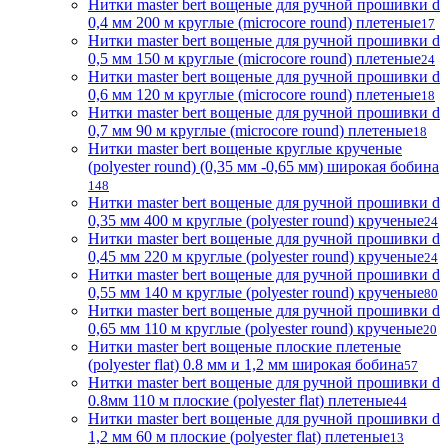
Нитки master bert вощеные для ручной прошивки d
0,4 мм 200 м круглые (microcore round) плетеные
17
Нитки master bert вощеные для ручной прошивки d
0,5 мм 150 м круглые (microcore round) плетеные
24
Нитки master bert вощеные для ручной прошивки d
0,6 мм 120 м круглые (microcore round) плетеные
18
Нитки master bert вощеные для ручной прошивки d
0,7 мм 90 м круглые (microcore round) плетеные
18
Нитки master bert вощеные круглые крученые
(polyester round) (0,35 мм -0,65 мм) широкая бобина
148
Нитки master bert вощеные для ручной прошивки d
0,35 мм 400 м круглые (polyester round) крученые
24
Нитки master bert вощеные для ручной прошивки d
0,45 мм 220 м круглые (polyester round) крученые
24
Нитки master bert вощеные для ручной прошивки d
0,55 мм 140 м круглые (polyester round) крученые
80
Нитки master bert вощеные для ручной прошивки d
0,65 мм 110 м круглые (polyester round) крученые
20
Нитки master bert вощеные плоские плетеные
(polyester flat) 0.8 мм и 1,2 мм широкая бобина
57
Нитки master bert вощеные для ручной прошивки d
0.8мм 110 м плоские (polyester flat) плетеные
44
Нитки master bert вощеные для ручной прошивки d
1,2 мм 60 м плоские (polyester flat) плетеные
13