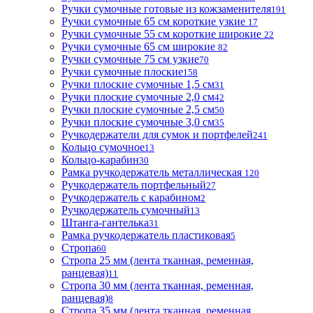
Ручки сумочные готовые из кожзаменителя
191
Ручки сумочные 65 см короткие узкие
17
Ручки сумочные 55 см короткие широкие
22
Ручки сумочные 65 см широкие
82
Ручки сумочные 75 см узкие
70
Ручки сумочные плоские
158
Ручки плоские сумочные 1,5 см
31
Ручки плоские сумочные 2,0 см
42
Ручки плоские сумочные 2,5 см
50
Ручки плоские сумочные 3,0 см
35
Ручкодержатели для сумок и портфелей
241
Кольцо сумочное
13
Кольцо-карабин
30
Рамка ручкодержатель металлическая
120
Ручкодержатель портфельный
27
Ручкодержатель с карабином
2
Ручкодержатель сумочный
13
Штанга-гантелька
31
Рамка ручкодержатель пластиковая
5
Стропа
60
Стропа 25 мм (лента тканная, ременная,
ранцевая)
11
Стропа 30 мм (лента тканная, ременная,
ранцевая)
8
Стропа 35 мм (лента тканная, ременная,