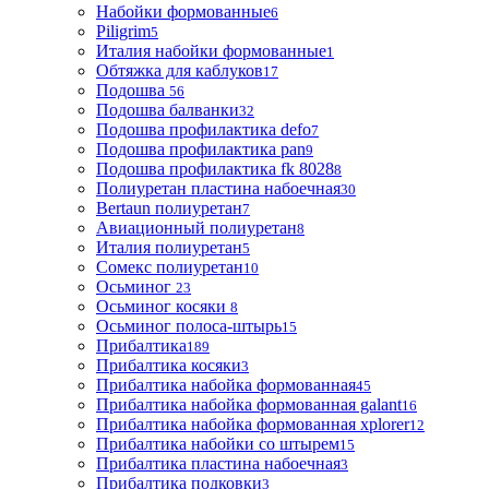
Набойки формованные
6
Piligrim
5
Италия набойки формованные
1
Обтяжка для каблуков
17
Подошва
56
Подошва балванки
32
Подошва профилактика defo
7
Подошва профилактика pan
9
Подошва профилактика fk 8028
8
Полиуретан пластина набоечная
30
Bertaun полиуретан
7
Авиационный полиуретан
8
Италия полиуретан
5
Сомекс полиуретан
10
Осьминог
23
Осьминог косяки
8
Осьминог полоса-штырь
15
Прибалтика
189
Прибалтика косяки
3
Прибалтика набойка формованная
45
Прибалтика набойка формованная galant
16
Прибалтика набойка формованная xplorer
12
Прибалтика набойки со штырем
15
Прибалтика пластина набоечная
3
Прибалтика подковки
3