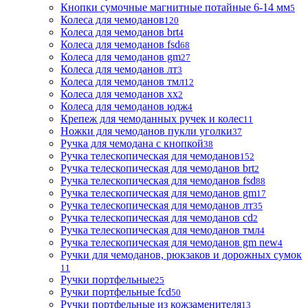
Кнопки сумочные магнитные потайные 6-14 мм
5
Колеса для чемоданов
120
Колеса для чемоданов brt
4
Колеса для чемоданов fsd
68
Колеса для чемоданов gm
27
Колеса для чемоданов лт
3
Колеса для чемоданов тмл
12
Колеса для чемоданов хх
2
Колеса для чемоданов юдж
4
Крепеж для чемоданных ручек и колес
11
Ножки для чемоданов пукли уголки
37
Ручка для чемодана с кнопкой
38
Ручка телескопическая для чемоданов
152
Ручка телескопическая для чемоданов brt
2
Ручка телескопическая для чемоданов fsd
88
Ручка телескопическая для чемоданов gm
17
Ручка телескопическая для чемоданов лт
35
Ручка телескопическая для чемоданов сd
2
Ручка телескопическая для чемоданов тмл
4
Ручка телескопическая для чемоданов gm new
4
Ручки для чемоданов, рюкзаков и дорожных сумок
11
Ручки портфельные
25
Ручки портфельные fcd
50
Ручки портфельные из кожзаменителя
13