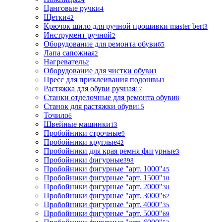
Цанговые ручки
4
Щетки
42
Крючок шило для ручной прошивки master bert
3
Инструмент ручной
2
Оборудование для ремонта обуви
65
Лапа сапожная
2
Нагреватель
2
Оборудование для чистки обуви
1
Пресс для приклеивания подошвы
1
Растяжка для обуви ручная
17
Станки отделочные для ремонта обуви
8
Станок для растяжки обуви
15
Точило
6
Швейные машинки
13
Пробойники строчные
9
Пробойники круглые
42
Пробойники для края ремня фигурные
3
Пробойники фигурные
398
Пробойники фигурные "арт. 1000"
45
Пробойники фигурные "арт. 1500"
10
Пробойники фигурные "арт. 2000"
38
Пробойники фигурные "арт. 3000"
62
Пробойники фигурные "арт. 4000"
35
Пробойники фигурные "арт. 5000"
69