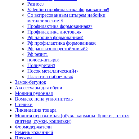
Разное
8
Valentino профилактика формованная
5
Со вспресованным штырем набойки
металлические
19
Профилактика формованная
27
Профилактика листовая
6
Рф набойка формованная
0
Рф профилактика формованная
0
Рф рант износоустойчивый
2
Рф резит
1
полоса-штырь
6
Полиуретан
3
Носок металлический
47
Пластина набоечная
4
Замок-бегунок
Аксессуары для обуви
Молния рулонная
Вомлекс пена уплотнитель
Стельки
Ликвидация товара
Молния неразъемная (обувь, карманы, брюки , платья,
свитера, сумки, кошельки)
Формодержатели
Ремень кожанный
Пряжки