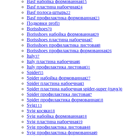
Basf набойка формованная
15
Basf пластина набоечная
24
Basf полоса-штырь
22
Basf профилактика формованная
23
Подковки profi
3
Borisshoes
70
Borisshoes набойка формованная
29
Borisshoes пластина набоечная
7
Borisshoes профилактика листовая
8
Borisshoes профилактика формованная
26
Italy
37
Italy пластина набоечная
6
Italy профилактика листовая
31
Spider
55
Spider набойка формованная
27
Spider пластина набоечная
3
Spider пластина набоечная spider-super (паук)
0
Spider профилактика листовая
7
Spider профилактика формованная
18
Svig
113
Svig косяки
18
Svig набойка формованная
18
Svig пластина набоечная
19
Svig профилактика листовая
48
Svig профилактика формованная
9