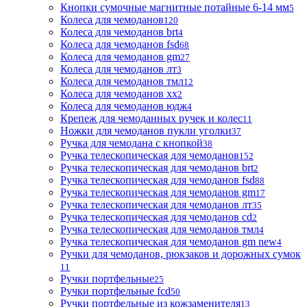
Кнопки сумочные магнитные потайные 6-14 мм
5
Колеса для чемоданов
120
Колеса для чемоданов brt
4
Колеса для чемоданов fsd
68
Колеса для чемоданов gm
27
Колеса для чемоданов лт
3
Колеса для чемоданов тмл
12
Колеса для чемоданов хх
2
Колеса для чемоданов юдж
4
Крепеж для чемоданных ручек и колес
11
Ножки для чемоданов пукли уголки
37
Ручка для чемодана с кнопкой
38
Ручка телескопическая для чемоданов
152
Ручка телескопическая для чемоданов brt
2
Ручка телескопическая для чемоданов fsd
88
Ручка телескопическая для чемоданов gm
17
Ручка телескопическая для чемоданов лт
35
Ручка телескопическая для чемоданов сd
2
Ручка телескопическая для чемоданов тмл
4
Ручка телескопическая для чемоданов gm new
4
Ручки для чемоданов, рюкзаков и дорожных сумок
11
Ручки портфельные
25
Ручки портфельные fcd
50
Ручки портфельные из кожзаменителя
13