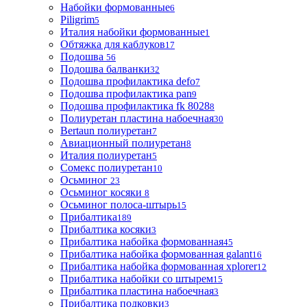
Набойки формованные
6
Piligrim
5
Италия набойки формованные
1
Обтяжка для каблуков
17
Подошва
56
Подошва балванки
32
Подошва профилактика defo
7
Подошва профилактика pan
9
Подошва профилактика fk 8028
8
Полиуретан пластина набоечная
30
Bertaun полиуретан
7
Авиационный полиуретан
8
Италия полиуретан
5
Сомекс полиуретан
10
Осьминог
23
Осьминог косяки
8
Осьминог полоса-штырь
15
Прибалтика
189
Прибалтика косяки
3
Прибалтика набойка формованная
45
Прибалтика набойка формованная galant
16
Прибалтика набойка формованная xplorer
12
Прибалтика набойки со штырем
15
Прибалтика пластина набоечная
3
Прибалтика подковки
3