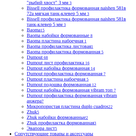
"рыбий хвост" 3 мм
3
Bissell профилактика формованная naishen 581в
72а мягкая танк-клевер 5 мм
3
Bissell профилактика формованная naishen 581в
танк-клевер 5 мм
3
Baoma
15
Baoma набойки формованные
8
Baoma пластина набоечная
1
Baoma профилактика листовая
1
Baoma профилактика формованная
5
Dumout
68
Dumout лист профилактика
16
Dumout набойка формованная
14
Dumout профилактика формованная
7
Dumout пластина набоечная
5
Dumout подошва формованная
12
Dumout набойка формованная vibram топ
7
Dumout профилактика формованная vibram
анжера
7
Микропористая пластина duplo cuadros
22
Zhuk
5
Zhuk набойки формованные
2
Zhuk профилактка формованная
3
Эвапора лист
5
Сопутствующие товары и аксессуары