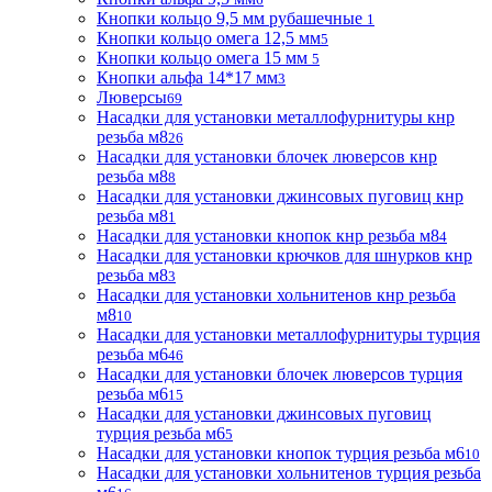
Кнопки кольцо 9,5 мм рубашечные
1
Кнопки кольцо омега 12,5 мм
5
Кнопки кольцо омега 15 мм
5
Кнопки альфа 14*17 мм
3
Люверсы
69
Насадки для установки металлофурнитуры кнр
резьба м8
26
Насадки для установки блочек люверсов кнр
резьба м8
8
Насадки для установки джинсовых пуговиц кнр
резьба м8
1
Насадки для установки кнопок кнр резьба м8
4
Насадки для установки крючков для шнурков кнр
резьба м8
3
Насадки для установки хольнитенов кнр резьба
м8
10
Насадки для установки металлофурнитуры турция
резьба м6
46
Насадки для установки блочек люверсов турция
резьба м6
15
Насадки для установки джинсовых пуговиц
турция резьба м6
5
Насадки для установки кнопок турция резьба м6
10
Насадки для установки хольнитенов турция резьба