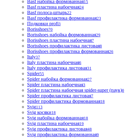
Basf набойка формованная
15
Basf пластина набоечная
24
Basf полоса-штырь
22
Basf профилактика формованная
23
Подковки profi
3
Borisshoes
70
Borisshoes набойка формованная
29
Borisshoes пластина набоечная
7
Borisshoes профилактика листовая
8
Borisshoes профилактика формованная
26
Italy
37
Italy пластина набоечная
6
Italy профилактика листовая
31
Spider
55
Spider набойка формованная
27
Spider пластина набоечная
3
Spider пластина набоечная spider-super (паук)
0
Spider профилактика листовая
7
Spider профилактика формованная
18
Svig
113
Svig косяки
18
Svig набойка формованная
18
Svig пластина набоечная
19
Svig профилактика листовая
48
Svig профилактика формованная
9