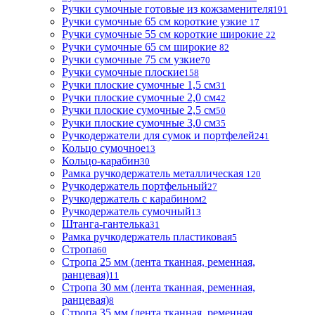
Ручки сумочные готовые из кожзаменителя
191
Ручки сумочные 65 см короткие узкие
17
Ручки сумочные 55 см короткие широкие
22
Ручки сумочные 65 см широкие
82
Ручки сумочные 75 см узкие
70
Ручки сумочные плоские
158
Ручки плоские сумочные 1,5 см
31
Ручки плоские сумочные 2,0 см
42
Ручки плоские сумочные 2,5 см
50
Ручки плоские сумочные 3,0 см
35
Ручкодержатели для сумок и портфелей
241
Кольцо сумочное
13
Кольцо-карабин
30
Рамка ручкодержатель металлическая
120
Ручкодержатель портфельный
27
Ручкодержатель с карабином
2
Ручкодержатель сумочный
13
Штанга-гантелька
31
Рамка ручкодержатель пластиковая
5
Стропа
60
Стропа 25 мм (лента тканная, ременная,
ранцевая)
11
Стропа 30 мм (лента тканная, ременная,
ранцевая)
8
Стропа 35 мм (лента тканная, ременная,