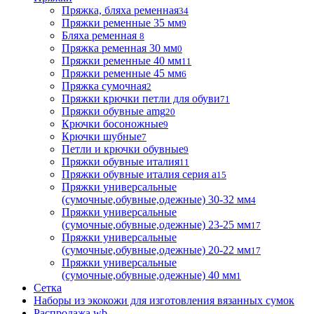
Пряжка, бляха ременная
34
Пряжки ременные 35 мм
9
Бляха ременная
8
Пряжка ременная 30 мм
0
Пряжки ременные 40 мм
11
Пряжки ременные 45 мм
6
Пряжка сумочная
2
Пряжки крючки петли для обуви
71
Пряжки обувные аmg
20
Крючки босоножные
9
Крючки шубные
7
Петли и крючки обувные
9
Пряжки обувные италия
11
Пряжки обувные италия серия а
15
Пряжки универсальные
(сумочные,обувные,одежные) 30-32 мм
4
Пряжки универсальные
(сумочные,обувные,одежные) 23-25 мм
17
Пряжки универсальные
(сумочные,обувные,одежные) 20-22 мм
17
Пряжки универсальные
(сумочные,обувные,одежные) 40 мм
1
Сетка
Наборы из экокожи для изготовления вязанных сумок
Распродажа wb