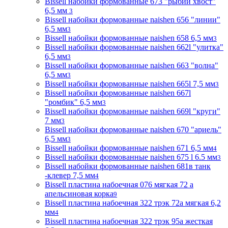
Bissell набойки формованные 673 "рыбий хвост"
6,5 мм
3
Bissell набойки формованные naishen 656 "линии"
6,5 мм
3
Bissell набойки формованные naishen 658 6,5 мм
3
Bissell набойки формованные naishen 662l "улитка"
6,5 мм
3
Bissell набойки формованные naishen 663 "волна"
6,5 мм
3
Bissell набойки формованные naishen 665l 7,5 мм
3
Bissell набойки формованные naishen 667l
"ромбик" 6,5 мм
3
Bissell набойки формованные naishen 669l "круги"
7 мм
3
Bissell набойки формованные naishen 670 "ариель"
6,5 мм
3
Bissell набойки формованные naishen 671 6,5 мм
4
Bissell набойки формованные naishen 675 l 6.5 мм
3
Bissell набойки формованные naishen 681в танк
-клевер 7,5 мм
4
Bissell пластина набоечная 076 мягкая 72 а
апельсиновая корка
9
Bissell пластина набоечная 322 трэк 72а мягкая 6,2
мм
4
Bissell пластина набоечная 322 трэк 95а жесткая