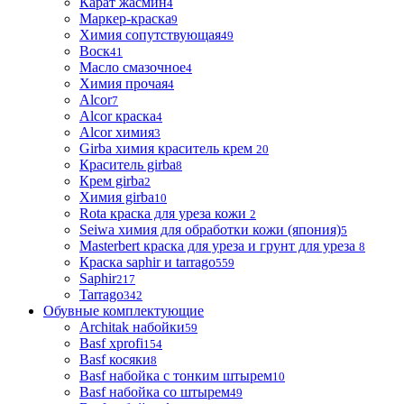
Карат жасмин
4
Маркер-краска
9
Химия сопутствующая
49
Воск
41
Масло смазочное
4
Химия прочая
4
Alcor
7
Alcor краска
4
Alcor химия
3
Girba химия краситель крем
20
Краситель girba
8
Крем girba
2
Химия girba
10
Rota краска для уреза кожи
2
Seiwa химия для обработки кожи (япония)
5
Masterbert краска для уреза и грунт для уреза
8
Краска saphir и tarrago
559
Saphir
217
Tarrago
342
Обувные комплектующие
Architak набойки
59
Basf xprofi
154
Basf косяки
8
Basf набойка с тонким штырем
10
Basf набойка со штырем
49