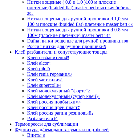
Нитки вощеные ( 0,8 и 1,0 )100 м плоские
плетеные (braided flat) master bert высокая бобина
205
Нитки вощеные для ручной прошивки d 1,0 мм
100 м плоские (braided flat) плетеные master bert
63
Нитки вощеные для ручной прошивки d 0.8 мм
100м (плоские плетеные) master bert
142
Dafna нитки вощеные для ручной прошивки
108
Россия нитки для ручной прошивки
5
Клей разбавители и сопутствующие товары
Клей разбавители
45
Клей alcor
4
Клей pilot
0
Клей renia германия
0
Клей sar италия
8
Клей supercolle
4
Клей молекулярный "форте"
2
Клей молекулярный (супер-клей)
4
Клей россия новбытхим
4
Клей россия прен пласт
7
Клей россия рапид резиновый
2
Разбавители
10
Термопрессы для сублимации
Фурнитура д/чемоданов, сумок и портфелей
Винты
8