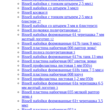
Bissell набойки с тонким штырем 2,5 мм
12
Bissell набойки со штырем 3 мм
20
Bissell косяки
18
Bissell набойки с тонким штырем 2,5 мм в
блистере
27
Bissell набойки со штырем 3 мм в блистере
36
Bissell подковки полиуретановые
3
Bissell набойки формованные 61 черепашка 7 мм
желтый логотип
12
Bissell набойки формованные 617b танк 9 мм
21
Bissell пластина набоечная 006 раптор зима
7
Bissell полоса полиуретановая
3
Bissell набойки формованные 617тк танк 13 мм
4
Bissell пластина набоечная 007 цветок зима
4
Bissell профилактика листовая 1 мм 050
16
Bissell набойки формованные 618s танк 7,5 мм
14
Bissell пластина набоечная 008 topy
4
Bissell профилактика листовая 1,2 мм 050
8
Bissell набойки формованные 61в черепашка 6,5
мм желтый логотип
3
Bissell пластина набоечная 035 мелкий раптор
зима
4
Bissell набойки формованные 61т черепашка 3.5
мм
3
Bissell пластина набоечная 052
8