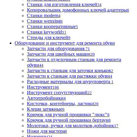
Станки для изготовления ключей
34
Копировальщик домофонных ключей,адаптеры
8
Станки modern
4
Станки wenxing
6
Станки кооперативные
5
Станки keyworld
11
Стенды для ключей
9
Оборудование и инструмент для ремонта обуви
Запчасти для оборудования
71
Запчасти для швейных машин
20
Запчасти к отделочным станкам для ремонта
обуви
44
Запчасти к станкам для заточки коньков
2
Запчасти к станкам для растяжки обуви
4
Расходные материалы для шуруповерта
1
Инструмент
166
Инструмент сопутствующий
22
Автопробойники
4
Кисточки, контейнеры, ластики
20
Клещи затяжные
6
Крючок для ручной прошивки "люкс"
8
Крючок для ручной прошивки бертаун
8
Молотоки, ручки для молотков,добойник
17
Ножи для мастера
8
Ножницы
24