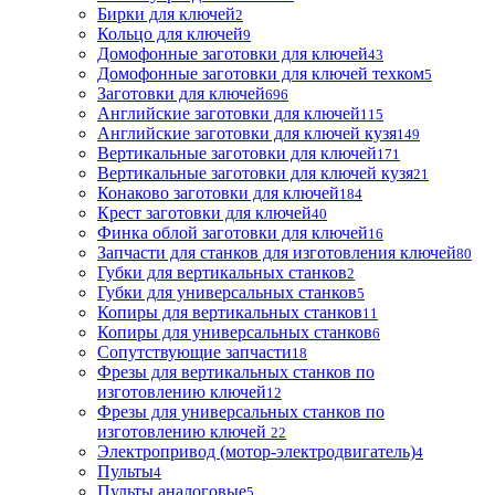
Бирки для ключей
2
Кольцо для ключей
9
Домофонные заготовки для ключей
43
Домофонные заготовки для ключей техком
5
Заготовки для ключей
696
Английские заготовки для ключей
115
Английские заготовки для ключей кузя
149
Вертикальные заготовки для ключей
171
Вертикальные заготовки для ключей кузя
21
Конаково заготовки для ключей
184
Крест заготовки для ключей
40
Финка облой заготовки для ключей
16
Запчасти для станков для изготовления ключей
80
Губки для вертикальных станков
2
Губки для универсальных станков
5
Копиры для вертикальных станков
11
Копиры для универсальных станков
6
Сопутствующие запчасти
18
Фрезы для вертикальных станков по
изготовлению ключей
12
Фрезы для универсальных станков по
изготовлению ключей
22
Электропривод (мотор-электродвигатель)
4
Пульты
4
Пульты аналоговые
5