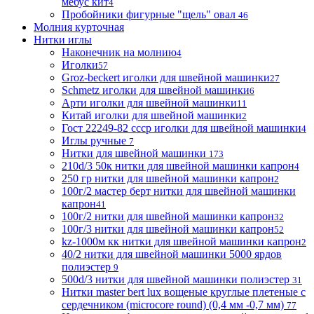
мебус кит
4
Пробойники фигурные "щель" овал
46
Молния курточная
Нитки иглы
Наконечник на молнию
4
Иголки
57
Groz-beckert иголки для швейной машинки
27
Schmetz иголки для швейной машинки
6
Арти иголки для швейной машинки
11
Китай иголки для швейной машинки
2
Гост 22249-82 ссср иголки для швейной машинки
4
Иглы ручные
7
Нитки для швейной машинки
173
210d/3 50к нитки для швейной машинки капрон
4
250 гр нитки для швейной машинки капрон
2
100г/2 мастер берт нитки для швейной машинки
капрон
41
100г/2 нитки для швейной машинки капрон
32
100г/3 нитки для швейной машинки капрон
52
kz-1000м кк нитки для швейной машинки капрон
2
40/2 нитки для швейной машинки 5000 ярдов
полиэстер
9
500d/3 нитки для швейной машинки полиэстер
31
Нитки master bert lux вощеные круглые плетеные с
сердечником (microcore round) (0,4 мм -0,7 мм)
77