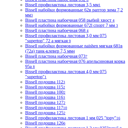
Bissell профилактика листовая 3,5 мм
1
Bissell набойки формованные 62в раптор зима 7,2
мм
3
Bissell пластина набоечная 058 рыбий хвост
4
Bissell набойки формованные 672l спорт 7 мм
3
Bissell пластина набоечная 068
4
Bissell профилактика листовая 3,0 мм 075
"supertop" 72 а мягкая
9
Bissell набойки формованные naishen мягкая 681в
(72a) танк-клевер 7,5 мм
4
Bissell пластина набоечная 073
7
Bissell пластина набоечная 076 апельсиновая корка
95а
8
Bissell профилактика листовая 4,0 мм 075
"supertop"
1
Bissell подошва 112
3
Bissell подошва 115
2
Bissell подошва 100
2
Bissell подошва 116
3
Bissell подошва 127
2
Bissell подошва 117
10
Bissell подошва 125
2
Bissell профилактика листовая 1 мм 025 "topy"
16
Bissell подошва 126
6