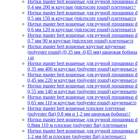
Нитки master bert вощеные для ручной прошивки d
0,4 мм 200 м круглые (microcore round) плетеные
17
Нитки master bert вощеные для ручной прошивки d
0,5 мм 150 м круглые (microcore round) плетеные
24
Нитки master bert вощеные для ручной прошивки d
0,6 мм 120 м круглые (microcore round) плетеные
18
Нитки master bert вощеные для ручной прошивки d
0,7 мм 90 м круглые (microcore round) плетеные
18
Нитки master bert вощеные круглые крученые
(polyester round) (0,35 мм -0,65 мм) широкая бобина
148
Нитки master bert вощеные для ручной прошивки d
0,35 мм 400 м круглые (polyester round) крученые
24
Нитки master bert вощеные для ручной прошивки d
0,45 мм 220 м круглые (polyester round) крученые
24
Нитки master bert вощеные для ручной прошивки d
0,55 мм 140 м круглые (polyester round) крученые
80
Нитки master bert вощеные для ручной прошивки d
0,65 мм 110 м круглые (polyester round) крученые
20
Нитки master bert вощеные плоские плетеные
(polyester flat) 0.8 мм и 1,2 мм широкая бобина
57
Нитки master bert вощеные для ручной прошивки d
0.8мм 110 м плоские (polyester flat) плетеные
44
Нитки master bert вощеные для ручной прошивки d
1,2 мм 60 м плоские (polyester flat) плетеные
13