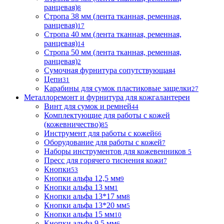
ранцевая)
8
Стропа 38 мм (лента тканная, ременная,
ранцевая)
17
Стропа 40 мм (лента тканная, ременная,
ранцевая)
14
Стропа 50 мм (лента тканная, ременная,
ранцевая)
2
Сумочная фурнитура сопутствующая
4
Цепи
31
Карабины для сумок пластиковые защелки
27
Металлоремонт и фурнитура для кожгалантереи
Винт для сумок и ремней
44
Комплектующие для работы с кожей
(кожевничество)
85
Инструмент для работы с кожей
66
Оборудование для работы с кожей
7
Наборы инструментов для кожевенников
5
Пресс для горячего тиснения кожи
7
Кнопки
53
Кнопки альфа 12,5 мм
9
Кнопки альфа 13 мм
1
Кнопки альфа 13*17 мм
8
Кнопки альфа 13*20 мм
5
Кнопки альфа 15 мм
10
Кнопки альфа 9,5 мм
6