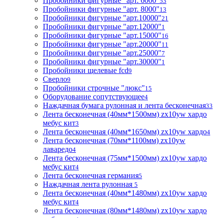
Пробойники фигурные "арт. 6000"
53
Пробойники фигурные "арт. 8000"
13
Пробойники фигурные "арт.10000"
21
Пробойники фигурные "арт.12000"
1
Пробойники фигурные "арт.15000"
16
Пробойники фигурные "арт.20000"
11
Пробойники фигурные "арт.25000"
7
Пробойники фигурные "арт.30000"
1
Пробойники щелевые fcd
9
Сверло
9
Пробойники строчные "люкс"
15
Оборудование сопутствующее
4
Наждачная бумага рулонная и лента бесконечная
33
Лента бесконечная (40мм*1500мм) zx10yw хардо
мебус кит
3
Лента бесконечная (40мм*1650мм) zx10yw хардо
4
Лента бесконечная (70мм*1100мм) zx10yw
лаваредо
4
Лента бесконечная (75мм*1500мм) zx10yw хардо
мебус кит
4
Лента бесконечная германия
5
Наждачная лента рулонная
5
Лента бесконечная (40мм*1480мм) zx10yw хардо
мебус кит
4
Лента бесконечная (80мм*1480мм) zx10yw хардо