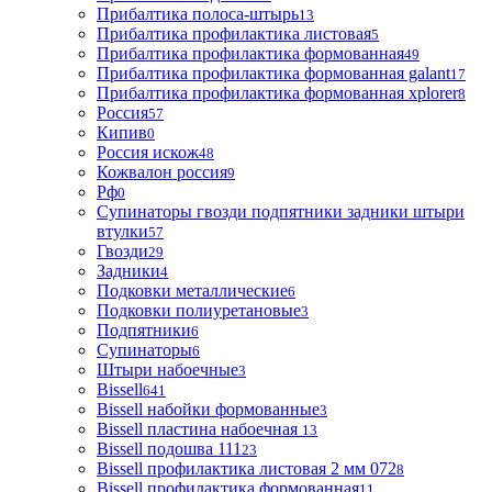
Прибалтика полоса-штырь
13
Прибалтика профилактика листовая
5
Прибалтика профилактика формованная
49
Прибалтика профилактика формованная galant
17
Прибалтика профилактика формованная xplorer
8
Россия
57
Кипив
0
Россия искож
48
Кожвалон россия
9
Рф
0
Супинаторы гвозди подпятники задники штыри
втулки
57
Гвозди
29
Задники
4
Подковки металлические
6
Подковки полиуретановые
3
Подпятники
6
Супинаторы
6
Штыри набоечные
3
Bissell
641
Bissell набойки формованные
3
Bissell пластина набоечная
13
Bissell подошва 111
23
Bissell профилактика листовая 2 мм 072
8
Bissell профилактика формованная
11