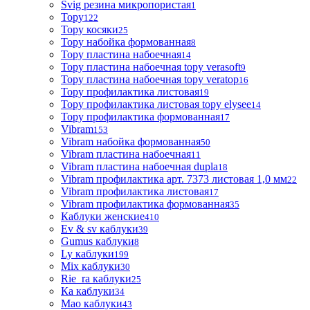
Svig резина микропористая
1
Topy
122
Topy косяки
25
Topy набойка формованная
8
Topy пластина набоечная
14
Topy пластина набоечная topy verasoft
9
Topy пластина набоечная topy veratop
16
Topy профилактика листовая
19
Topy профилактика листовая topy elysee
14
Topy профилактика формованная
17
Vibram
153
Vibram набойка формованная
50
Vibram пластина набоечная
11
Vibram пластина набоечная dupla
18
Vibram профилактика арт. 7373 листовая 1,0 мм
22
Vibram профилактика листовая
17
Vibram профилактика формованная
35
Каблуки женские
410
Ev & sv каблуки
39
Gumus каблуки
8
Ly каблуки
199
Mix каблуки
30
Rie_ra каблуки
25
Ка каблуки
34
Мао каблуки
43