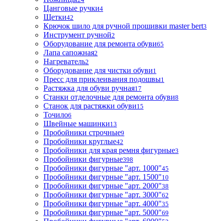
Цанговые ручки
4
Щетки
42
Крючок шило для ручной прошивки master bert
3
Инструмент ручной
2
Оборудование для ремонта обуви
65
Лапа сапожная
2
Нагреватель
2
Оборудование для чистки обуви
1
Пресс для приклеивания подошвы
1
Растяжка для обуви ручная
17
Станки отделочные для ремонта обуви
8
Станок для растяжки обуви
15
Точило
6
Швейные машинки
13
Пробойники строчные
9
Пробойники круглые
42
Пробойники для края ремня фигурные
3
Пробойники фигурные
398
Пробойники фигурные "арт. 1000"
45
Пробойники фигурные "арт. 1500"
10
Пробойники фигурные "арт. 2000"
38
Пробойники фигурные "арт. 3000"
62
Пробойники фигурные "арт. 4000"
35
Пробойники фигурные "арт. 5000"
69