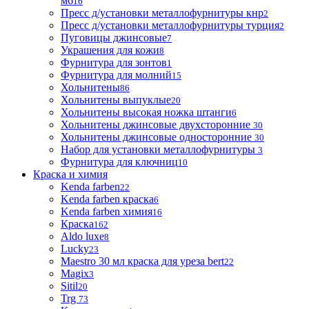
м6
16
Пресс д/установки металлофурнитуры кнр
2
Пресс д/установки металлофурнитуры турция
2
Пуговицы джинсовые
7
Украшения для кожи
8
Фурнитура для зонтов
1
Фурнитура для молний
15
Хольнитены
86
Хольнитены выпуклые
20
Хольнитены высокая ножка штанги
6
Хольнитены джинсовые двухсторонние
30
Хольнитены джинсовые односторонние
30
Набор для установки металлофурнитуры
3
Фурнитура для ключниц
10
Краска и химия
Kenda farben
22
Kenda farben краска
6
Kenda farben химия
16
Краска
162
Aldo luxe
8
Lucky
23
Maestro 30 мл краска для уреза bert
22
Magix
3
Sitil
20
Trg
73