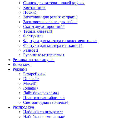
Станок для заточки ножей,круги
2
Квитанции
4
Носки
6
Заготовки для ремня чепрак
12
Заготовочная лента для сабо
5
Скотч двухсторонний
3
Тесьма клеевая
3
Фартуки
23
Фартуки для мастера из кожзаменителя
6
Фартуки для мастера из ткани
17
Разное
2
Рулонные материалы
1
Резинка лента-липучка
Кожа мех
Реклама
Батарейки
52
Duracell
6
Maxell
9
Renata
37
Лайт бокс реклама
3
Пластиковая табличка
9
Светодиодная табличка
4
Распродажа
Набойка со штырем
27
Набойка формованная
6