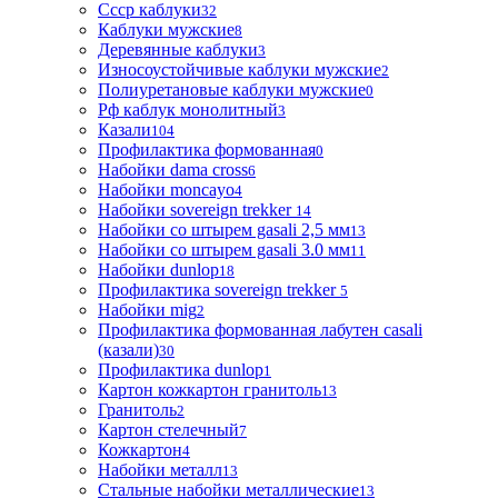
Ссср каблуки
32
Каблуки мужские
8
Деревянные каблуки
3
Износоустойчивые каблуки мужские
2
Полиуретановые каблуки мужские
0
Рф каблук монолитный
3
Казали
104
Профилактика формованная
0
Набойки dama cross
6
Набойки moncayo
4
Набойки sovereign trekker
14
Набойки со штырем gasali 2,5 мм
13
Набойки со штырем gasali 3.0 мм
11
Набойки dunlop
18
Профилактика sovereign trekker
5
Набойки mig
2
Профилактика формованная лабутен casali
(казали)
30
Профилактика dunlop
1
Картон кожкартон гранитоль
13
Гранитоль
2
Картон стелечный
7
Кожкартон
4
Набойки металл
13
Стальные набойки металлические
13