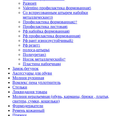
Разное
8
Valentino профилактика формованная
5
Со вспресованным штырем набойки
металлические
19
Профилактика формованная
27
Профилактика листовая
6
Рф набойка формованная
0
Рф профилактика формованная
0
Рф рант износоустойчивый
2
Рф резит
1
полоса-штырь
6
Полиуретан
3
Носок металлический
47
Пластина набоечная
4
Замок-бегунок
Аксессуары для обуви
Молния рулонная
Вомлекс пена уплотнитель
Стельки
Ликвидация товара
Молния неразъемная (обувь, карманы, брюки , платья,
свитера, сумки, кошельки)
Формодержатели
Ремень кожанный
Пряжки