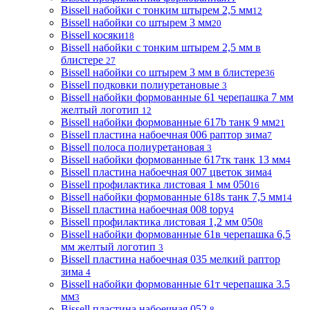
Bissell набойки с тонким штырем 2,5 мм
12
Bissell набойки со штырем 3 мм
20
Bissell косяки
18
Bissell набойки с тонким штырем 2,5 мм в
блистере
27
Bissell набойки со штырем 3 мм в блистере
36
Bissell подковки полиуретановые
3
Bissell набойки формованные 61 черепашка 7 мм
желтый логотип
12
Bissell набойки формованные 617b танк 9 мм
21
Bissell пластина набоечная 006 раптор зима
7
Bissell полоса полиуретановая
3
Bissell набойки формованные 617тк танк 13 мм
4
Bissell пластина набоечная 007 цветок зима
4
Bissell профилактика листовая 1 мм 050
16
Bissell набойки формованные 618s танк 7,5 мм
14
Bissell пластина набоечная 008 topy
4
Bissell профилактика листовая 1,2 мм 050
8
Bissell набойки формованные 61в черепашка 6,5
мм желтый логотип
3
Bissell пластина набоечная 035 мелкий раптор
зима
4
Bissell набойки формованные 61т черепашка 3.5
мм
3
Bissell пластина набоечная 052
8