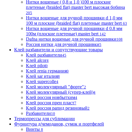
Нитки вощеные ( 0,8 и 1,0 )100 м плоские
плетеные (braided flat) master bert высокая бобина
205
Нитки вощеные для ручной прошивки d 1,0 мм
100 м плоские (braided flat) плетеные master bert
63
Нитки вощеные для ручной прошивки d 0.8 мм
100м (плоские плетеные) master bert
142
Dafna нитки вощеные для ручной прошивки
108
Россия нитки для ручной прошивки
5
Клей разбавители и сопутствующие товары
Клей разбавители
45
Клей alcor
4
Клей pilot
0
Клей renia германия
0
Клей sar италия
8
Клей supercolle
4
Клей молекулярный "форте"
2
Клей молекулярный (супер-клей)
4
Клей россия новбытхим
4
Клей россия прен пласт
7
Клей россия рапид резиновый
2
Разбавители
10
Термопрессы для сублимации
Фурнитура д/чемоданов, сумок и портфелей
Винты
8