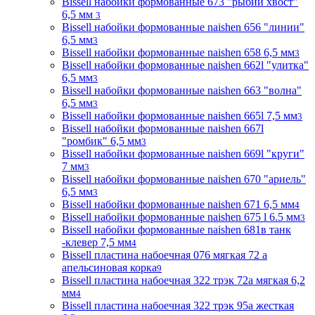
Bissell набойки формованные 673 "рыбий хвост"
6,5 мм
3
Bissell набойки формованные naishen 656 "линии"
6,5 мм
3
Bissell набойки формованные naishen 658 6,5 мм
3
Bissell набойки формованные naishen 662l "улитка"
6,5 мм
3
Bissell набойки формованные naishen 663 "волна"
6,5 мм
3
Bissell набойки формованные naishen 665l 7,5 мм
3
Bissell набойки формованные naishen 667l
"ромбик" 6,5 мм
3
Bissell набойки формованные naishen 669l "круги"
7 мм
3
Bissell набойки формованные naishen 670 "ариель"
6,5 мм
3
Bissell набойки формованные naishen 671 6,5 мм
4
Bissell набойки формованные naishen 675 l 6.5 мм
3
Bissell набойки формованные naishen 681в танк
-клевер 7,5 мм
4
Bissell пластина набоечная 076 мягкая 72 а
апельсиновая корка
9
Bissell пластина набоечная 322 трэк 72а мягкая 6,2
мм
4
Bissell пластина набоечная 322 трэк 95а жесткая