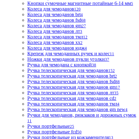
Кнопки сумочные магнитные потайные 6-14 мм
5
Колеса для чемоданов
120
Колеса для чемоданов brt
4
Колеса для чемоданов fsd
68
Колеса для чемоданов gm
27
Колеса для чемоданов лт
3
Колеса для чемоданов тмл
12
Колеса для чемоданов хх
2
Колеса для чемоданов юдж
4
Крепеж для чемоданных ручек и колес
11
Ножки для чемоданов пукли уголки
37
Ручка для чемодана с кнопкой
38
Ручка телескопическая для чемоданов
152
Ручка телескопическая для чемоданов brt
2
Ручка телескопическая для чемоданов fsd
88
Ручка телескопическая для чемоданов gm
17
Ручка телескопическая для чемоданов лт
35
Ручка телескопическая для чемоданов сd
2
Ручка телескопическая для чемоданов тмл
4
Ручка телескопическая для чемоданов gm new
4
Ручки для чемоданов, рюкзаков и дорожных сумок
11
Ручки портфельные
25
Ручки портфельные fcd
50
Ручки портфельные из кожзаменителя
13