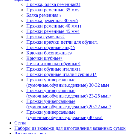
Пряжка, бляха ременная
34
Пряжки ременные 35 мм
9
Бляха ременная
8
Пряжка ременная 30 мм
0
Пряжки ременные 40 мм
11
Пряжки ременные 45 мм
6
Пряжка сумочная
2
Пряжки крючки петли для обуви
71
Пряжки обувные аmg
20
Крючки босоножные
9
Крючки шубные
7
Петли и крючки обувные
9
Пряжки обувные италия
11
Пряжки обувные италия серия а
15
Пряжки универсальные
(сумочные,обувные,одежные) 30-32 мм
4
Пряжки универсальные
(сумочные,обувные,одежные) 23-25 мм
17
Пряжки универсальные
(сумочные,обувные,одежные) 20-22 мм
17
Пряжки универсальные
(сумочные,обувные,одежные) 40 мм
1
Сетка
Наборы из экокожи для изготовления вязанных сумок
Распродажа wb