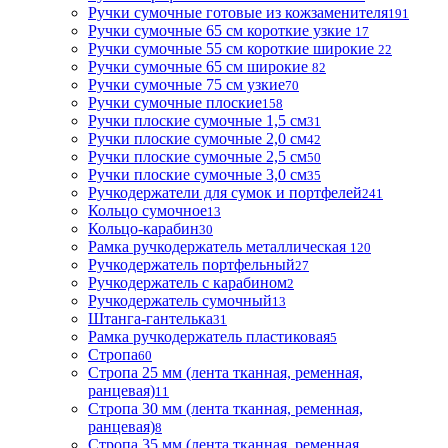
Ручки сумочные готовые из кожзаменителя
191
Ручки сумочные 65 см короткие узкие
17
Ручки сумочные 55 см короткие широкие
22
Ручки сумочные 65 см широкие
82
Ручки сумочные 75 см узкие
70
Ручки сумочные плоские
158
Ручки плоские сумочные 1,5 см
31
Ручки плоские сумочные 2,0 см
42
Ручки плоские сумочные 2,5 см
50
Ручки плоские сумочные 3,0 см
35
Ручкодержатели для сумок и портфелей
241
Кольцо сумочное
13
Кольцо-карабин
30
Рамка ручкодержатель металлическая
120
Ручкодержатель портфельный
27
Ручкодержатель с карабином
2
Ручкодержатель сумочный
13
Штанга-гантелька
31
Рамка ручкодержатель пластиковая
5
Стропа
60
Стропа 25 мм (лента тканная, ременная,
ранцевая)
11
Стропа 30 мм (лента тканная, ременная,
ранцевая)
8
Стропа 35 мм (лента тканная, ременная,