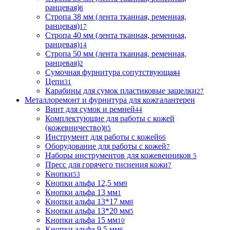
ранцевая)
8
Стропа 38 мм (лента тканная, ременная,
ранцевая)
17
Стропа 40 мм (лента тканная, ременная,
ранцевая)
14
Стропа 50 мм (лента тканная, ременная,
ранцевая)
2
Сумочная фурнитура сопутствующая
4
Цепи
31
Карабины для сумок пластиковые защелки
27
Металлоремонт и фурнитура для кожгалантереи
Винт для сумок и ремней
44
Комплектующие для работы с кожей
(кожевничество)
85
Инструмент для работы с кожей
66
Оборудование для работы с кожей
7
Наборы инструментов для кожевенников
5
Пресс для горячего тиснения кожи
7
Кнопки
53
Кнопки альфа 12,5 мм
9
Кнопки альфа 13 мм
1
Кнопки альфа 13*17 мм
8
Кнопки альфа 13*20 мм
5
Кнопки альфа 15 мм
10
Кнопки альфа 9,5 мм
6