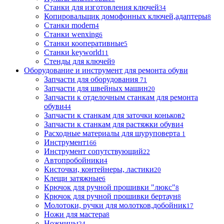
Станки для изготовления ключей
34
Копировальщик домофонных ключей,адаптеры
8
Станки modern
4
Станки wenxing
6
Станки кооперативные
5
Станки keyworld
11
Стенды для ключей
9
Оборудование и инструмент для ремонта обуви
Запчасти для оборудования
71
Запчасти для швейных машин
20
Запчасти к отделочным станкам для ремонта
обуви
44
Запчасти к станкам для заточки коньков
2
Запчасти к станкам для растяжки обуви
4
Расходные материалы для шуруповерта
1
Инструмент
166
Инструмент сопутствующий
22
Автопробойники
4
Кисточки, контейнеры, ластики
20
Клещи затяжные
6
Крючок для ручной прошивки "люкс"
8
Крючок для ручной прошивки бертаун
8
Молотоки, ручки для молотков,добойник
17
Ножи для мастера
8
Ножницы
24