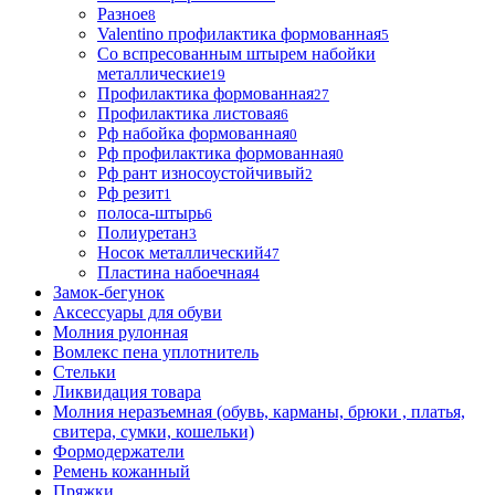
Разное
8
Valentino профилактика формованная
5
Со вспресованным штырем набойки
металлические
19
Профилактика формованная
27
Профилактика листовая
6
Рф набойка формованная
0
Рф профилактика формованная
0
Рф рант износоустойчивый
2
Рф резит
1
полоса-штырь
6
Полиуретан
3
Носок металлический
47
Пластина набоечная
4
Замок-бегунок
Аксессуары для обуви
Молния рулонная
Вомлекс пена уплотнитель
Стельки
Ликвидация товара
Молния неразъемная (обувь, карманы, брюки , платья,
свитера, сумки, кошельки)
Формодержатели
Ремень кожанный
Пряжки