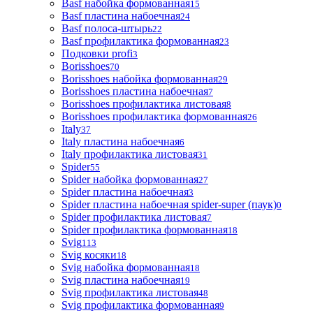
Basf набойка формованная
15
Basf пластина набоечная
24
Basf полоса-штырь
22
Basf профилактика формованная
23
Подковки profi
3
Borisshoes
70
Borisshoes набойка формованная
29
Borisshoes пластина набоечная
7
Borisshoes профилактика листовая
8
Borisshoes профилактика формованная
26
Italy
37
Italy пластина набоечная
6
Italy профилактика листовая
31
Spider
55
Spider набойка формованная
27
Spider пластина набоечная
3
Spider пластина набоечная spider-super (паук)
0
Spider профилактика листовая
7
Spider профилактика формованная
18
Svig
113
Svig косяки
18
Svig набойка формованная
18
Svig пластина набоечная
19
Svig профилактика листовая
48
Svig профилактика формованная
9