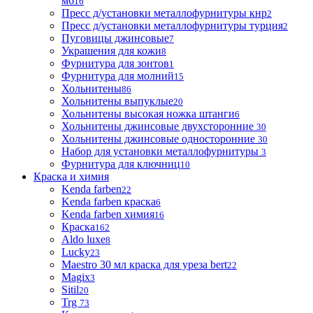
м6
16
Пресс д/установки металлофурнитуры кнр
2
Пресс д/установки металлофурнитуры турция
2
Пуговицы джинсовые
7
Украшения для кожи
8
Фурнитура для зонтов
1
Фурнитура для молний
15
Хольнитены
86
Хольнитены выпуклые
20
Хольнитены высокая ножка штанги
6
Хольнитены джинсовые двухсторонние
30
Хольнитены джинсовые односторонние
30
Набор для установки металлофурнитуры
3
Фурнитура для ключниц
10
Краска и химия
Kenda farben
22
Kenda farben краска
6
Kenda farben химия
16
Краска
162
Aldo luxe
8
Lucky
23
Maestro 30 мл краска для уреза bert
22
Magix
3
Sitil
20
Trg
73