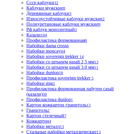
Ссср каблуки
32
Каблуки мужские
8
Деревянные каблуки
3
Износоустойчивые каблуки мужские
2
Полиуретановые каблуки мужские
0
Рф каблук монолитный
3
Казали
104
Профилактика формованная
0
Набойки dama cross
6
Набойки moncayo
4
Набойки sovereign trekker
14
Набойки со штырем gasali 2,5 мм
13
Набойки со штырем gasali 3.0 мм
11
Набойки dunlop
18
Профилактика sovereign trekker
5
Набойки mig
2
Профилактика формованная лабутен casali
(казали)
30
Профилактика dunlop
1
Картон кожкартон гранитоль
13
Гранитоль
2
Картон стелечный
7
Кожкартон
4
Набойки металл
13
Стальные набойки металлические
13