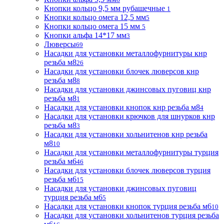
Кнопки кольцо 9,5 мм рубашечные
1
Кнопки кольцо омега 12,5 мм
5
Кнопки кольцо омега 15 мм
5
Кнопки альфа 14*17 мм
3
Люверсы
69
Насадки для установки металлофурнитуры кнр
резьба м8
26
Насадки для установки блочек люверсов кнр
резьба м8
8
Насадки для установки джинсовых пуговиц кнр
резьба м8
1
Насадки для установки кнопок кнр резьба м8
4
Насадки для установки крючков для шнурков кнр
резьба м8
3
Насадки для установки хольнитенов кнр резьба
м8
10
Насадки для установки металлофурнитуры турция
резьба м6
46
Насадки для установки блочек люверсов турция
резьба м6
15
Насадки для установки джинсовых пуговиц
турция резьба м6
5
Насадки для установки кнопок турция резьба м6
10
Насадки для установки хольнитенов турция резьба