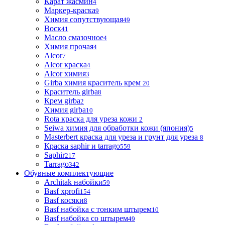
Карат жасмин
4
Маркер-краска
9
Химия сопутствующая
49
Воск
41
Масло смазочное
4
Химия прочая
4
Alcor
7
Alcor краска
4
Alcor химия
3
Girba химия краситель крем
20
Краситель girba
8
Крем girba
2
Химия girba
10
Rota краска для уреза кожи
2
Seiwa химия для обработки кожи (япония)
5
Masterbert краска для уреза и грунт для уреза
8
Краска saphir и tarrago
559
Saphir
217
Tarrago
342
Обувные комплектующие
Architak набойки
59
Basf xprofi
154
Basf косяки
8
Basf набойка с тонким штырем
10
Basf набойка со штырем
49