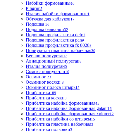
Набойки формованные
6
Piligrim
5
Италия набойки формованные
1
Обтяжка для каблуков
17
Подошва
56
Подошва балванки
32
Подошва профилактика defo
7
Подошва профилактика pan
9
Подошва профилактика fk 8028
8
Полиуретан пластина набоечная
30
Bertaun полиуретан
7
Авиационный полиуретан
8
Италия полиуретан
5
Сомекс полиуретан
10
Осьминог
23
Осьминог косяки
8
Осьминог полоса-штырь
15
Прибалтика
189
Прибалтика косяки
3
Прибалтика набойка формованная
45
Прибалтика набойка формованная galant
16
Прибалтика набойка формованная xplorer
12
Прибалтика набойки со штырем
15
Прибалтика пластина набоечная
3
Прибалтика подковки
3