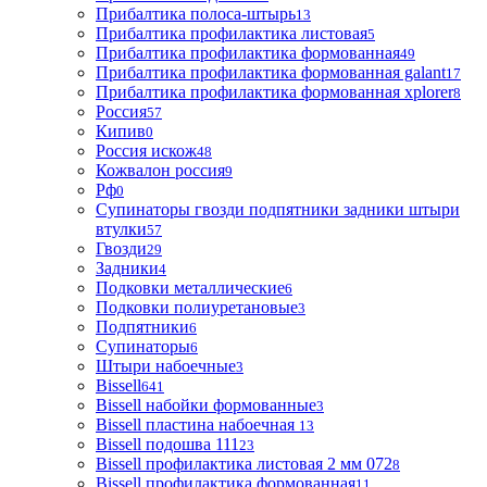
Прибалтика полоса-штырь
13
Прибалтика профилактика листовая
5
Прибалтика профилактика формованная
49
Прибалтика профилактика формованная galant
17
Прибалтика профилактика формованная xplorer
8
Россия
57
Кипив
0
Россия искож
48
Кожвалон россия
9
Рф
0
Супинаторы гвозди подпятники задники штыри
втулки
57
Гвозди
29
Задники
4
Подковки металлические
6
Подковки полиуретановые
3
Подпятники
6
Супинаторы
6
Штыри набоечные
3
Bissell
641
Bissell набойки формованные
3
Bissell пластина набоечная
13
Bissell подошва 111
23
Bissell профилактика листовая 2 мм 072
8
Bissell профилактика формованная
11