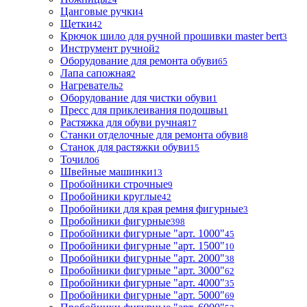
Цанговые ручки
4
Щетки
42
Крючок шило для ручной прошивки master bert
3
Инструмент ручной
2
Оборудование для ремонта обуви
65
Лапа сапожная
2
Нагреватель
2
Оборудование для чистки обуви
1
Пресс для приклеивания подошвы
1
Растяжка для обуви ручная
17
Станки отделочные для ремонта обуви
8
Станок для растяжки обуви
15
Точило
6
Швейные машинки
13
Пробойники строчные
9
Пробойники круглые
42
Пробойники для края ремня фигурные
3
Пробойники фигурные
398
Пробойники фигурные "арт. 1000"
45
Пробойники фигурные "арт. 1500"
10
Пробойники фигурные "арт. 2000"
38
Пробойники фигурные "арт. 3000"
62
Пробойники фигурные "арт. 4000"
35
Пробойники фигурные "арт. 5000"
69