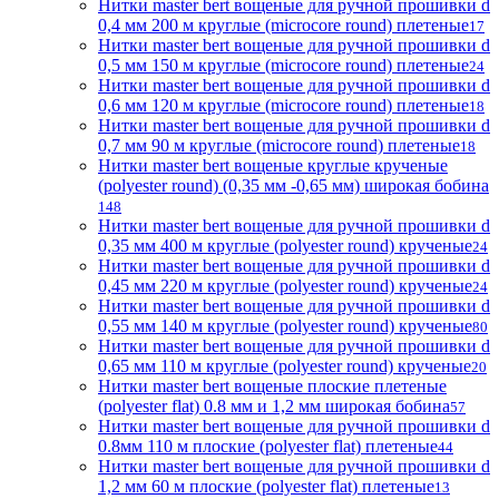
Нитки master bert вощеные для ручной прошивки d
0,4 мм 200 м круглые (microcore round) плетеные
17
Нитки master bert вощеные для ручной прошивки d
0,5 мм 150 м круглые (microcore round) плетеные
24
Нитки master bert вощеные для ручной прошивки d
0,6 мм 120 м круглые (microcore round) плетеные
18
Нитки master bert вощеные для ручной прошивки d
0,7 мм 90 м круглые (microcore round) плетеные
18
Нитки master bert вощеные круглые крученые
(polyester round) (0,35 мм -0,65 мм) широкая бобина
148
Нитки master bert вощеные для ручной прошивки d
0,35 мм 400 м круглые (polyester round) крученые
24
Нитки master bert вощеные для ручной прошивки d
0,45 мм 220 м круглые (polyester round) крученые
24
Нитки master bert вощеные для ручной прошивки d
0,55 мм 140 м круглые (polyester round) крученые
80
Нитки master bert вощеные для ручной прошивки d
0,65 мм 110 м круглые (polyester round) крученые
20
Нитки master bert вощеные плоские плетеные
(polyester flat) 0.8 мм и 1,2 мм широкая бобина
57
Нитки master bert вощеные для ручной прошивки d
0.8мм 110 м плоские (polyester flat) плетеные
44
Нитки master bert вощеные для ручной прошивки d
1,2 мм 60 м плоские (polyester flat) плетеные
13