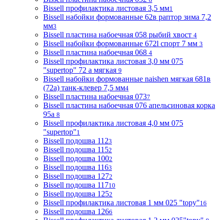
Bissell профилактика листовая 3,5 мм
1
Bissell набойки формованные 62в раптор зима 7,2
мм
3
Bissell пластина набоечная 058 рыбий хвост
4
Bissell набойки формованные 672l спорт 7 мм
3
Bissell пластина набоечная 068
4
Bissell профилактика листовая 3,0 мм 075
"supertop" 72 а мягкая
9
Bissell набойки формованные naishen мягкая 681в
(72a) танк-клевер 7,5 мм
4
Bissell пластина набоечная 073
7
Bissell пластина набоечная 076 апельсиновая корка
95а
8
Bissell профилактика листовая 4,0 мм 075
"supertop"
1
Bissell подошва 112
3
Bissell подошва 115
2
Bissell подошва 100
2
Bissell подошва 116
3
Bissell подошва 127
2
Bissell подошва 117
10
Bissell подошва 125
2
Bissell профилактика листовая 1 мм 025 "topy"
16
Bissell подошва 126
6