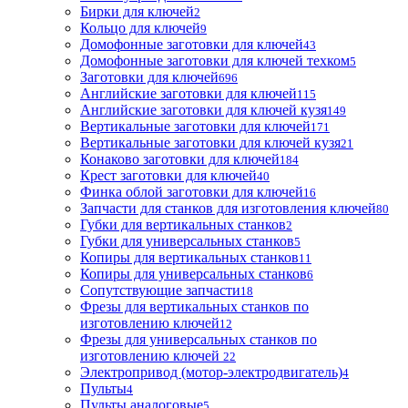
Бирки для ключей
2
Кольцо для ключей
9
Домофонные заготовки для ключей
43
Домофонные заготовки для ключей техком
5
Заготовки для ключей
696
Английские заготовки для ключей
115
Английские заготовки для ключей кузя
149
Вертикальные заготовки для ключей
171
Вертикальные заготовки для ключей кузя
21
Конаково заготовки для ключей
184
Крест заготовки для ключей
40
Финка облой заготовки для ключей
16
Запчасти для станков для изготовления ключей
80
Губки для вертикальных станков
2
Губки для универсальных станков
5
Копиры для вертикальных станков
11
Копиры для универсальных станков
6
Сопутствующие запчасти
18
Фрезы для вертикальных станков по
изготовлению ключей
12
Фрезы для универсальных станков по
изготовлению ключей
22
Электропривод (мотор-электродвигатель)
4
Пульты
4
Пульты аналоговые
5