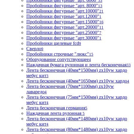
Пробойники фигурные "арт. 6000"
53
Пробойники фигурные "арт. 8000"
13
Пробойники фигурные "арт.10000"
21
Пробойники фигурные "арт.12000"
1
Пробойники фигурные "арт.15000"
16
Пробойники фигурные "арт.20000"
11
Пробойники фигурные "арт.25000"
7
Пробойники фигурные "арт.30000"
1
Пробойники щелевые fcd
9
Сверло
9
Пробойники строчные "люкс"
15
Оборудование сопутствующее
4
Наждачная бумага рулонная и лента бесконечная
33
Лента бесконечная (40мм*1500мм) zx10yw хардо
мебус кит
3
Лента бесконечная (40мм*1650мм) zx10yw хардо
4
Лента бесконечная (70мм*1100мм) zx10yw
лаваредо
4
Лента бесконечная (75мм*1500мм) zx10yw хардо
мебус кит
4
Лента бесконечная германия
5
Наждачная лента рулонная
5
Лента бесконечная (40мм*1480мм) zx10yw хардо
мебус кит
4
Лента бесконечная (80мм*1480мм) zx10yw хардо