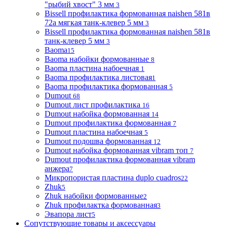
"рыбий хвост" 3 мм
3
Bissell профилактика формованная naishen 581в
72а мягкая танк-клевер 5 мм
3
Bissell профилактика формованная naishen 581в
танк-клевер 5 мм
3
Baoma
15
Baoma набойки формованные
8
Baoma пластина набоечная
1
Baoma профилактика листовая
1
Baoma профилактика формованная
5
Dumout
68
Dumout лист профилактика
16
Dumout набойка формованная
14
Dumout профилактика формованная
7
Dumout пластина набоечная
5
Dumout подошва формованная
12
Dumout набойка формованная vibram топ
7
Dumout профилактика формованная vibram
анжера
7
Микропористая пластина duplo cuadros
22
Zhuk
5
Zhuk набойки формованные
2
Zhuk профилактка формованная
3
Эвапора лист
5
Сопутствующие товары и аксессуары