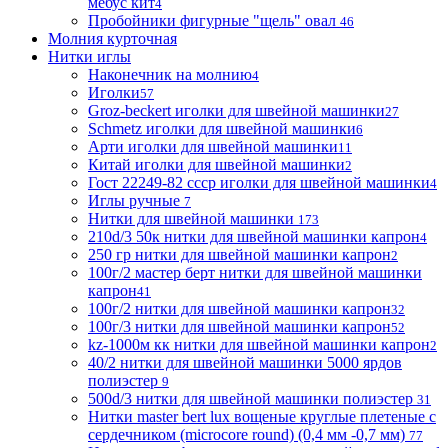
мебус кит
4
Пробойники фигурные "щель" овал
46
Молния курточная
Нитки иглы
Наконечник на молнию
4
Иголки
57
Groz-beckert иголки для швейной машинки
27
Schmetz иголки для швейной машинки
6
Арти иголки для швейной машинки
11
Китай иголки для швейной машинки
2
Гост 22249-82 ссср иголки для швейной машинки
4
Иглы ручные
7
Нитки для швейной машинки
173
210d/3 50к нитки для швейной машинки капрон
4
250 гр нитки для швейной машинки капрон
2
100г/2 мастер берт нитки для швейной машинки
капрон
41
100г/2 нитки для швейной машинки капрон
32
100г/3 нитки для швейной машинки капрон
52
kz-1000м кк нитки для швейной машинки капрон
2
40/2 нитки для швейной машинки 5000 ярдов
полиэстер
9
500d/3 нитки для швейной машинки полиэстер
31
Нитки master bert lux вощеные круглые плетеные с
сердечником (microcore round) (0,4 мм -0,7 мм)
77