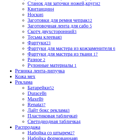
Станок для заточки ножей,круги
2
Квитанции
4
Носки
6
Заготовки для ремня чепрак
12
Заготовочная лента для сабо
5
Скотч двухсторонний
3
Тесьма клеевая
3
Фартуки
23
Фартуки для мастера из кожзаменителя
6
Фартуки для мастера из ткани
17
Разное
2
Рулонные материалы
1
Резинка лента-липучка
Кожа мех
Реклама
Батарейки
52
Duracell
6
Maxell
9
Renata
37
Лайт бокс реклама
3
Пластиковая табличка
9
Светодиодная табличка
4
Распродажа
Набойка со штырем
27
Набойка формованная
6