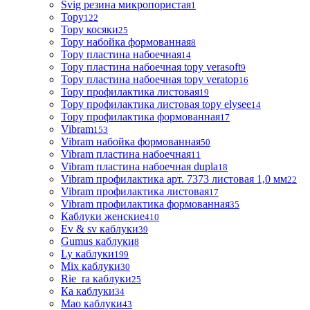
Svig резина микропористая
1
Topy
122
Topy косяки
25
Topy набойка формованная
8
Topy пластина набоечная
14
Topy пластина набоечная topy verasoft
9
Topy пластина набоечная topy veratop
16
Topy профилактика листовая
19
Topy профилактика листовая topy elysee
14
Topy профилактика формованная
17
Vibram
153
Vibram набойка формованная
50
Vibram пластина набоечная
11
Vibram пластина набоечная dupla
18
Vibram профилактика арт. 7373 листовая 1,0 мм
22
Vibram профилактика листовая
17
Vibram профилактика формованная
35
Каблуки женские
410
Ev & sv каблуки
39
Gumus каблуки
8
Ly каблуки
199
Mix каблуки
30
Rie_ra каблуки
25
Ка каблуки
34
Мао каблуки
43