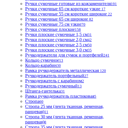
Ручки сумочные готовые из кожзаменителя
191
Ручки сумочные 65 см короткие узкие
17
Ручки сумочные 55 см короткие широкие
22
Ручки сумочные 65 см широкие
82
Ручки сумочные 75 см узкие
70
Ручки сумочные плоские
158
Ручки плоские сумочные 1,5 см
31
Ручки плоские сумочные 2,0 см
42
Ручки плоские сумочные 2,5 см
50
Ручки плоские сумочные 3,0 см
35
Ручкодержатели для сумок и портфелей
241
Кольцо сумочное
13
Кольцо-карабин
30
Рамка ручкодержатель металлическая
120
Ручкодержатель портфельный
27
Ручкодержатель с карабином
2
Ручкодержатель сумочный
13
Штанга-гантелька
31
Рамка ручкодержатель пластиковая
5
Стропа
60
Стропа 25 мм (лента тканная, ременная,
ранцевая)
11
Стропа 30 мм (лента тканная, ременная,
ранцевая)
8
Стропа 35 мм (лента тканная, ременная,