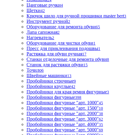
Цанговые ручки
4
Щетки
42
Крючок шило для ручной прошивки master bert
3
Инструмент ручной
2
Оборудование для ремонта обуви
65
Лапа сапожная
2
Нагреватель
2
Оборудование для чистки обуви
1
Пресс для приклеивания подошвы
1
Растяжка для обуви ручная
17
Станки отделочные для ремонта обуви
8
Станок для растяжки обуви
15
Точило
6
Швейные машинки
13
Пробойники строчные
9
Пробойники круглые
42
Пробойники для края ремня фигурные
3
Пробойники фигурные
398
Пробойники фигурные "арт. 1000"
45
Пробойники фигурные "арт. 1500"
10
Пробойники фигурные "арт. 2000"
38
Пробойники фигурные "арт. 3000"
62
Пробойники фигурные "арт. 4000"
35
Пробойники фигурные "арт. 5000"
69