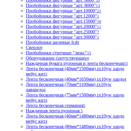
Пробойники фигурные "арт. 6000"
53
Пробойники фигурные "арт. 8000"
13
Пробойники фигурные "арт.10000"
21
Пробойники фигурные "арт.12000"
1
Пробойники фигурные "арт.15000"
16
Пробойники фигурные "арт.20000"
11
Пробойники фигурные "арт.25000"
7
Пробойники фигурные "арт.30000"
1
Пробойники щелевые fcd
9
Сверло
9
Пробойники строчные "люкс"
15
Оборудование сопутствующее
4
Наждачная бумага рулонная и лента бесконечная
33
Лента бесконечная (40мм*1500мм) zx10yw хардо
мебус кит
3
Лента бесконечная (40мм*1650мм) zx10yw хардо
4
Лента бесконечная (70мм*1100мм) zx10yw
лаваредо
4
Лента бесконечная (75мм*1500мм) zx10yw хардо
мебус кит
4
Лента бесконечная германия
5
Наждачная лента рулонная
5
Лента бесконечная (40мм*1480мм) zx10yw хардо
мебус кит
4
Лента бесконечная (80мм*1480мм) zx10yw хардо