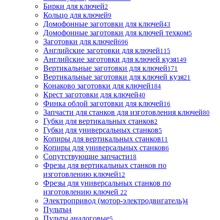
Бирки для ключей
2
Кольцо для ключей
9
Домофонные заготовки для ключей
43
Домофонные заготовки для ключей техком
5
Заготовки для ключей
696
Английские заготовки для ключей
115
Английские заготовки для ключей кузя
149
Вертикальные заготовки для ключей
171
Вертикальные заготовки для ключей кузя
21
Конаково заготовки для ключей
184
Крест заготовки для ключей
40
Финка облой заготовки для ключей
16
Запчасти для станков для изготовления ключей
80
Губки для вертикальных станков
2
Губки для универсальных станков
5
Копиры для вертикальных станков
11
Копиры для универсальных станков
6
Сопутствующие запчасти
18
Фрезы для вертикальных станков по
изготовлению ключей
12
Фрезы для универсальных станков по
изготовлению ключей
22
Электропривод (мотор-электродвигатель)
4
Пульты
4
Пульты аналоговые
5