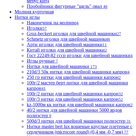
мебус кит
4
Пробойники фигурные "щель" овал
46
Молния курточная
Нитки иглы
Наконечник на молнию
4
Иголки
57
Groz-beckert иголки для швейной машинки
27
Schmetz иголки для швейной машинки
6
Арти иголки для швейной машинки
11
Китай иголки для швейной машинки
2
Гост 22249-82 ссср иголки для швейной машинки
4
Иглы ручные
7
Нитки для швейной машинки
173
210d/3 50к нитки для швейной машинки капрон
4
250 гр нитки для швейной машинки капрон
2
100г/2 мастер берт нитки для швейной машинки
капрон
41
100г/2 нитки для швейной машинки капрон
32
100г/3 нитки для швейной машинки капрон
52
kz-1000м кк нитки для швейной машинки капрон
2
40/2 нитки для швейной машинки 5000 ярдов
полиэстер
9
500d/3 нитки для швейной машинки полиэстер
31
Нитки master bert lux вощеные круглые плетеные с
сердечником (microcore round) (0,4 мм -0,7 мм)
77