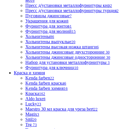
м6
16
Пресс д/установки металлофурнитуры кнр
2
Пресс д/установки металлофурнитуры турция
2
Пуговицы джинсовые
7
Украшения для кожи
8
Фурнитура для зонтов
1
Фурнитура для молний
15
Хольнитены
86
Хольнитены выпуклые
20
Хольнитены высокая ножка штанги
6
Хольнитены джинсовые двухсторонние
30
Хольнитены джинсовые односторонние
30
Набор для установки металлофурнитуры
3
Фурнитура для ключниц
10
Краска и химия
Kenda farben
22
Kenda farben краска
6
Kenda farben химия
16
Краска
162
Aldo luxe
8
Lucky
23
Maestro 30 мл краска для уреза bert
22
Magix
3
Sitil
20
Trg
73