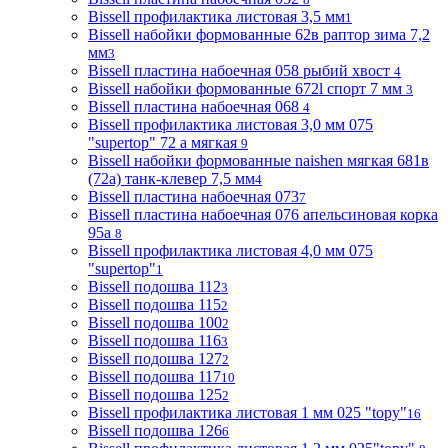
Bissell профилактика листовая 3,5 мм
1
Bissell набойки формованные 62в раптор зима 7,2
мм
3
Bissell пластина набоечная 058 рыбий хвост
4
Bissell набойки формованные 672l спорт 7 мм
3
Bissell пластина набоечная 068
4
Bissell профилактика листовая 3,0 мм 075
"supertop" 72 а мягкая
9
Bissell набойки формованные naishen мягкая 681в
(72a) танк-клевер 7,5 мм
4
Bissell пластина набоечная 073
7
Bissell пластина набоечная 076 апельсиновая корка
95а
8
Bissell профилактика листовая 4,0 мм 075
"supertop"
1
Bissell подошва 112
3
Bissell подошва 115
2
Bissell подошва 100
2
Bissell подошва 116
3
Bissell подошва 127
2
Bissell подошва 117
10
Bissell подошва 125
2
Bissell профилактика листовая 1 мм 025 "topy"
16
Bissell подошва 126
6