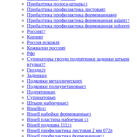
Прибалтика полоса-штырь
13
Прибалтика профилактика листовая
5
Прибалтика профилактика формованная
49
Прибалтика профилактика формованная galant
17
Прибалтика профилактика формованная xplorer
8
Россия
57
Кипив
0
Россия искож
48
Кожвалон россия
9
Рф
0
Супинаторы гвозди подпятники задники штыри
втулки
57
Гвозди
29
Задники
4
Подковки металлические
6
Подковки полиуретановые
3
Подпятники
6
Супинаторы
6
Штыри набоечные
3
Bissell
641
Bissell набойки формованные
3
Bissell пластина набоечная
13
Bissell подошва 111
23
Bissell профилактика листовая 2 мм 072
8
Bissell профилактика формованная
11