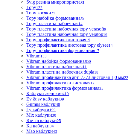
Svig резина микропористая
1
Topy
122
Topy косяки
25
Topy набойка формованная
8
Topy пластина набоечная
14
Topy пластина набоечная topy verasoft
9
Topy пластина набоечная topy veratop
16
Topy профилактика листовая
19
Topy профилактика листовая topy elysee
14
Topy профилактика формованная
17
Vibram
153
Vibram набойка формованная
50
Vibram пластина набоечная
11
Vibram пластина набоечная dupla
18
Vibram профилактика арт. 7373 листовая 1,0 мм
22
Vibram профилактика листовая
17
Vibram профилактика формованная
35
Каблуки женские
410
Ev & sv каблуки
39
Gumus каблуки
8
Ly каблуки
199
Mix каблуки
30
Rie_ra каблуки
25
Ка каблуки
34
Мао каблуки
43