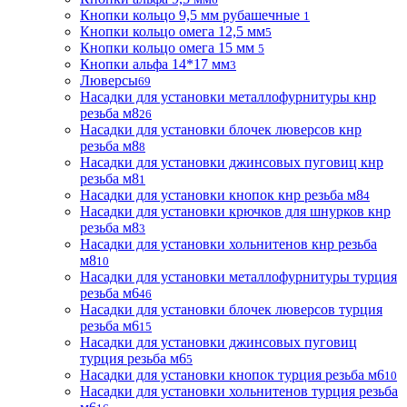
Кнопки кольцо 9,5 мм рубашечные
1
Кнопки кольцо омега 12,5 мм
5
Кнопки кольцо омега 15 мм
5
Кнопки альфа 14*17 мм
3
Люверсы
69
Насадки для установки металлофурнитуры кнр
резьба м8
26
Насадки для установки блочек люверсов кнр
резьба м8
8
Насадки для установки джинсовых пуговиц кнр
резьба м8
1
Насадки для установки кнопок кнр резьба м8
4
Насадки для установки крючков для шнурков кнр
резьба м8
3
Насадки для установки хольнитенов кнр резьба
м8
10
Насадки для установки металлофурнитуры турция
резьба м6
46
Насадки для установки блочек люверсов турция
резьба м6
15
Насадки для установки джинсовых пуговиц
турция резьба м6
5
Насадки для установки кнопок турция резьба м6
10
Насадки для установки хольнитенов турция резьба