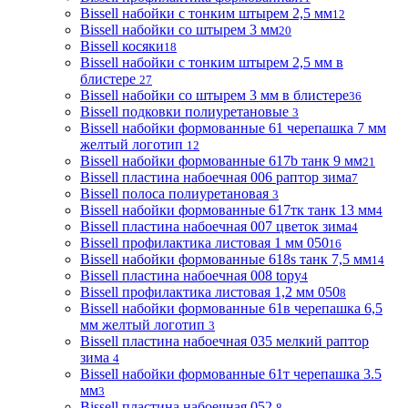
Bissell набойки с тонким штырем 2,5 мм
12
Bissell набойки со штырем 3 мм
20
Bissell косяки
18
Bissell набойки с тонким штырем 2,5 мм в
блистере
27
Bissell набойки со штырем 3 мм в блистере
36
Bissell подковки полиуретановые
3
Bissell набойки формованные 61 черепашка 7 мм
желтый логотип
12
Bissell набойки формованные 617b танк 9 мм
21
Bissell пластина набоечная 006 раптор зима
7
Bissell полоса полиуретановая
3
Bissell набойки формованные 617тк танк 13 мм
4
Bissell пластина набоечная 007 цветок зима
4
Bissell профилактика листовая 1 мм 050
16
Bissell набойки формованные 618s танк 7,5 мм
14
Bissell пластина набоечная 008 topy
4
Bissell профилактика листовая 1,2 мм 050
8
Bissell набойки формованные 61в черепашка 6,5
мм желтый логотип
3
Bissell пластина набоечная 035 мелкий раптор
зима
4
Bissell набойки формованные 61т черепашка 3.5
мм
3
Bissell пластина набоечная 052
8