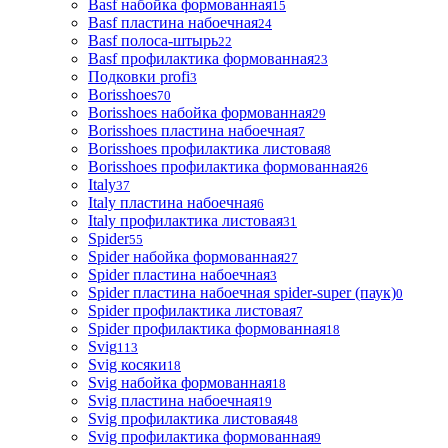
Basf набойка формованная
15
Basf пластина набоечная
24
Basf полоса-штырь
22
Basf профилактика формованная
23
Подковки profi
3
Borisshoes
70
Borisshoes набойка формованная
29
Borisshoes пластина набоечная
7
Borisshoes профилактика листовая
8
Borisshoes профилактика формованная
26
Italy
37
Italy пластина набоечная
6
Italy профилактика листовая
31
Spider
55
Spider набойка формованная
27
Spider пластина набоечная
3
Spider пластина набоечная spider-super (паук)
0
Spider профилактика листовая
7
Spider профилактика формованная
18
Svig
113
Svig косяки
18
Svig набойка формованная
18
Svig пластина набоечная
19
Svig профилактика листовая
48
Svig профилактика формованная
9