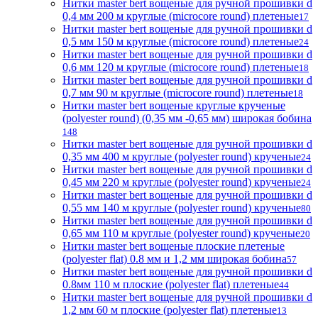
Нитки master bert вощеные для ручной прошивки d
0,4 мм 200 м круглые (microcore round) плетеные
17
Нитки master bert вощеные для ручной прошивки d
0,5 мм 150 м круглые (microcore round) плетеные
24
Нитки master bert вощеные для ручной прошивки d
0,6 мм 120 м круглые (microcore round) плетеные
18
Нитки master bert вощеные для ручной прошивки d
0,7 мм 90 м круглые (microcore round) плетеные
18
Нитки master bert вощеные круглые крученые
(polyester round) (0,35 мм -0,65 мм) широкая бобина
148
Нитки master bert вощеные для ручной прошивки d
0,35 мм 400 м круглые (polyester round) крученые
24
Нитки master bert вощеные для ручной прошивки d
0,45 мм 220 м круглые (polyester round) крученые
24
Нитки master bert вощеные для ручной прошивки d
0,55 мм 140 м круглые (polyester round) крученые
80
Нитки master bert вощеные для ручной прошивки d
0,65 мм 110 м круглые (polyester round) крученые
20
Нитки master bert вощеные плоские плетеные
(polyester flat) 0.8 мм и 1,2 мм широкая бобина
57
Нитки master bert вощеные для ручной прошивки d
0.8мм 110 м плоские (polyester flat) плетеные
44
Нитки master bert вощеные для ручной прошивки d
1,2 мм 60 м плоские (polyester flat) плетеные
13