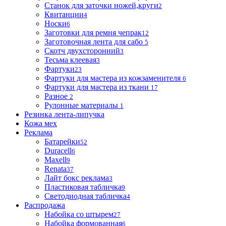
Станок для заточки ножей,круги
2
Квитанции
4
Носки
6
Заготовки для ремня чепрак
12
Заготовочная лента для сабо
5
Скотч двухсторонний
3
Тесьма клеевая
3
Фартуки
23
Фартуки для мастера из кожзаменителя
6
Фартуки для мастера из ткани
17
Разное
2
Рулонные материалы
1
Резинка лента-липучка
Кожа мех
Реклама
Батарейки
52
Duracell
6
Maxell
9
Renata
37
Лайт бокс реклама
3
Пластиковая табличка
9
Светодиодная табличка
4
Распродажа
Набойка со штырем
27
Набойка формованная
6