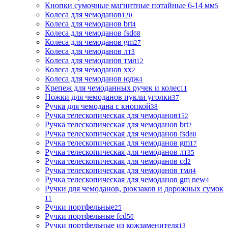
Кнопки сумочные магнитные потайные 6-14 мм
5
Колеса для чемоданов
120
Колеса для чемоданов brt
4
Колеса для чемоданов fsd
68
Колеса для чемоданов gm
27
Колеса для чемоданов лт
3
Колеса для чемоданов тмл
12
Колеса для чемоданов хх
2
Колеса для чемоданов юдж
4
Крепеж для чемоданных ручек и колес
11
Ножки для чемоданов пукли уголки
37
Ручка для чемодана с кнопкой
38
Ручка телескопическая для чемоданов
152
Ручка телескопическая для чемоданов brt
2
Ручка телескопическая для чемоданов fsd
88
Ручка телескопическая для чемоданов gm
17
Ручка телескопическая для чемоданов лт
35
Ручка телескопическая для чемоданов сd
2
Ручка телескопическая для чемоданов тмл
4
Ручка телескопическая для чемоданов gm new
4
Ручки для чемоданов, рюкзаков и дорожных сумок
11
Ручки портфельные
25
Ручки портфельные fcd
50
Ручки портфельные из кожзаменителя
13