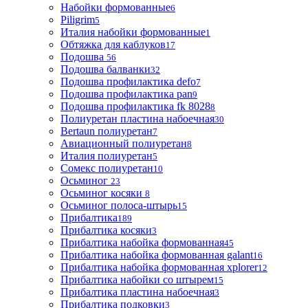
Набойки формованные
6
Piligrim
5
Италия набойки формованные
1
Обтяжка для каблуков
17
Подошва
56
Подошва балванки
32
Подошва профилактика defo
7
Подошва профилактика pan
9
Подошва профилактика fk 8028
8
Полиуретан пластина набоечная
30
Bertaun полиуретан
7
Авиационный полиуретан
8
Италия полиуретан
5
Сомекс полиуретан
10
Осьминог
23
Осьминог косяки
8
Осьминог полоса-штырь
15
Прибалтика
189
Прибалтика косяки
3
Прибалтика набойка формованная
45
Прибалтика набойка формованная galant
16
Прибалтика набойка формованная xplorer
12
Прибалтика набойки со штырем
15
Прибалтика пластина набоечная
3
Прибалтика подковки
3