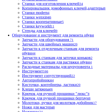
Станки для изготовления ключей
34
Копировальщик домофонных ключей,адаптеры
8
Станки modern
4
Станки wenxing
6
Станки кооперативные
5
Станки keyworld
11
Стенды для ключей
9
Оборудование и инструмент для ремонта обуви
Запчасти для оборудования
71
Запчасти для швейных машин
20
Запчасти к отделочным станкам для ремонта
обуви
44
Запчасти к станкам для заточки коньков
2
Запчасти к станкам для растяжки обуви
4
Расходные материалы для шуруповерта
1
Инструмент
166
Инструмент сопутствующий
22
Автопробойники
4
Кисточки, контейнеры, ластики
20
Клещи затяжные
6
Крючок для ручной прошивки "люкс"
8
Крючок для ручной прошивки бертаун
8
Молотоки, ручки для молотков,добойник
17
Ножи для мастера
8
Ножницы
24