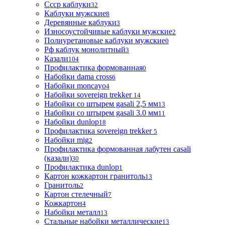
Ссср каблуки
32
Каблуки мужские
8
Деревянные каблуки
3
Износоустойчивые каблуки мужские
2
Полиуретановые каблуки мужские
0
Рф каблук монолитный
3
Казали
104
Профилактика формованная
0
Набойки dama cross
6
Набойки moncayo
4
Набойки sovereign trekker
14
Набойки со штырем gasali 2,5 мм
13
Набойки со штырем gasali 3.0 мм
11
Набойки dunlop
18
Профилактика sovereign trekker
5
Набойки mig
2
Профилактика формованная лабутен casali
(казали)
30
Профилактика dunlop
1
Картон кожкартон гранитоль
13
Гранитоль
2
Картон стелечный
7
Кожкартон
4
Набойки металл
13
Стальные набойки металлические
13