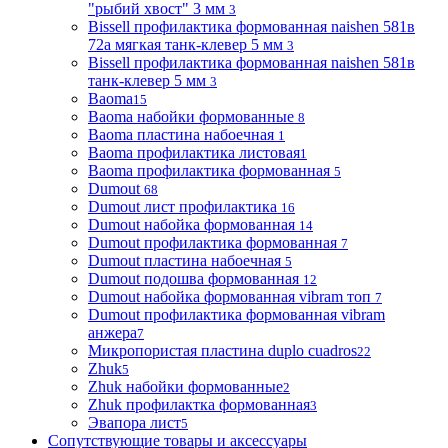
"рыбий хвост" 3 мм
3
Bissell профилактика формованная naishen 581в
72а мягкая танк-клевер 5 мм
3
Bissell профилактика формованная naishen 581в
танк-клевер 5 мм
3
Baoma
15
Baoma набойки формованные
8
Baoma пластина набоечная
1
Baoma профилактика листовая
1
Baoma профилактика формованная
5
Dumout
68
Dumout лист профилактика
16
Dumout набойка формованная
14
Dumout профилактика формованная
7
Dumout пластина набоечная
5
Dumout подошва формованная
12
Dumout набойка формованная vibram топ
7
Dumout профилактика формованная vibram
анжера
7
Микропористая пластина duplo cuadros
22
Zhuk
5
Zhuk набойки формованные
2
Zhuk профилактка формованная
3
Эвапора лист
5
Сопутствующие товары и аксессуары