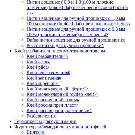
Нитки вощеные ( 0,8 и 1,0 )100 м плоские
плетеные (braided flat) master bert высокая бобина
205
Нитки вощеные для ручной прошивки d 1,0 мм
100 м плоские (braided flat) плетеные master bert
63
Нитки вощеные для ручной прошивки d 0.8 мм
100м (плоские плетеные) master bert
142
Dafna нитки вощеные для ручной прошивки
108
Россия нитки для ручной прошивки
5
Клей разбавители и сопутствующие товары
Клей разбавители
45
Клей alcor
4
Клей pilot
0
Клей renia германия
0
Клей sar италия
8
Клей supercolle
4
Клей молекулярный "форте"
2
Клей молекулярный (супер-клей)
4
Клей россия новбытхим
4
Клей россия прен пласт
7
Клей россия рапид резиновый
2
Разбавители
10
Термопрессы для сублимации
Фурнитура д/чемоданов, сумок и портфелей
Винты
8