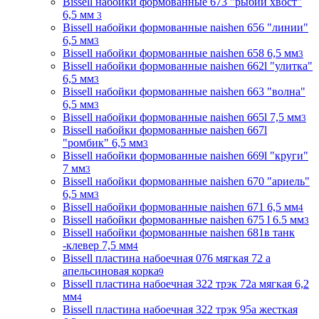
Bissell набойки формованные 673 "рыбий хвост"
6,5 мм
3
Bissell набойки формованные naishen 656 "линии"
6,5 мм
3
Bissell набойки формованные naishen 658 6,5 мм
3
Bissell набойки формованные naishen 662l "улитка"
6,5 мм
3
Bissell набойки формованные naishen 663 "волна"
6,5 мм
3
Bissell набойки формованные naishen 665l 7,5 мм
3
Bissell набойки формованные naishen 667l
"ромбик" 6,5 мм
3
Bissell набойки формованные naishen 669l "круги"
7 мм
3
Bissell набойки формованные naishen 670 "ариель"
6,5 мм
3
Bissell набойки формованные naishen 671 6,5 мм
4
Bissell набойки формованные naishen 675 l 6.5 мм
3
Bissell набойки формованные naishen 681в танк
-клевер 7,5 мм
4
Bissell пластина набоечная 076 мягкая 72 а
апельсиновая корка
9
Bissell пластина набоечная 322 трэк 72а мягкая 6,2
мм
4
Bissell пластина набоечная 322 трэк 95а жесткая