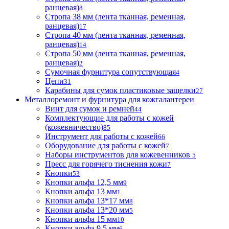
ранцевая)
8
Стропа 38 мм (лента тканная, ременная,
ранцевая)
17
Стропа 40 мм (лента тканная, ременная,
ранцевая)
14
Стропа 50 мм (лента тканная, ременная,
ранцевая)
2
Сумочная фурнитура сопутствующая
4
Цепи
31
Карабины для сумок пластиковые защелки
27
Металлоремонт и фурнитура для кожгалантереи
Винт для сумок и ремней
44
Комплектующие для работы с кожей
(кожевничество)
85
Инструмент для работы с кожей
66
Оборудование для работы с кожей
7
Наборы инструментов для кожевенников
5
Пресс для горячего тиснения кожи
7
Кнопки
53
Кнопки альфа 12,5 мм
9
Кнопки альфа 13 мм
1
Кнопки альфа 13*17 мм
8
Кнопки альфа 13*20 мм
5
Кнопки альфа 15 мм
10
Кнопки альфа 9,5 мм
6