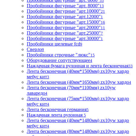
Пробойники фигурные "арт. 6000"
53
Пробойники фигурные "арт. 8000"
13
Пробойники фигурные "арт.10000"
21
Пробойники фигурные "арт.12000"
1
Пробойники фигурные "арт.15000"
16
Пробойники фигурные "арт.20000"
11
Пробойники фигурные "арт.25000"
7
Пробойники фигурные "арт.30000"
1
Пробойники щелевые fcd
9
Сверло
9
Пробойники строчные "люкс"
15
Оборудование сопутствующее
4
Наждачная бумага рулонная и лента бесконечная
33
Лента бесконечная (40мм*1500мм) zx10yw хардо
мебус кит
3
Лента бесконечная (40мм*1650мм) zx10yw хардо
4
Лента бесконечная (70мм*1100мм) zx10yw
лаваредо
4
Лента бесконечная (75мм*1500мм) zx10yw хардо
мебус кит
4
Лента бесконечная германия
5
Наждачная лента рулонная
5
Лента бесконечная (40мм*1480мм) zx10yw хардо
мебус кит
4
Лента бесконечная (80мм*1480мм) zx10yw хардо