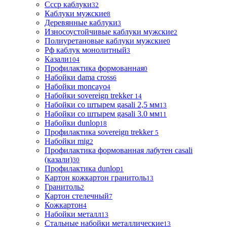
Ссср каблуки
32
Каблуки мужские
8
Деревянные каблуки
3
Износоустойчивые каблуки мужские
2
Полиуретановые каблуки мужские
0
Рф каблук монолитный
3
Казали
104
Профилактика формованная
0
Набойки dama cross
6
Набойки moncayo
4
Набойки sovereign trekker
14
Набойки со штырем gasali 2,5 мм
13
Набойки со штырем gasali 3.0 мм
11
Набойки dunlop
18
Профилактика sovereign trekker
5
Набойки mig
2
Профилактика формованная лабутен casali
(казали)
30
Профилактика dunlop
1
Картон кожкартон гранитоль
13
Гранитоль
2
Картон стелечный
7
Кожкартон
4
Набойки металл
13
Стальные набойки металлические
13