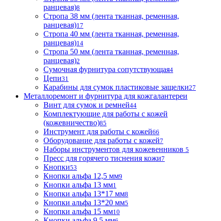
ранцевая)
8
Стропа 38 мм (лента тканная, ременная,
ранцевая)
17
Стропа 40 мм (лента тканная, ременная,
ранцевая)
14
Стропа 50 мм (лента тканная, ременная,
ранцевая)
2
Сумочная фурнитура сопутствующая
4
Цепи
31
Карабины для сумок пластиковые защелки
27
Металлоремонт и фурнитура для кожгалантереи
Винт для сумок и ремней
44
Комплектующие для работы с кожей
(кожевничество)
85
Инструмент для работы с кожей
66
Оборудование для работы с кожей
7
Наборы инструментов для кожевенников
5
Пресс для горячего тиснения кожи
7
Кнопки
53
Кнопки альфа 12,5 мм
9
Кнопки альфа 13 мм
1
Кнопки альфа 13*17 мм
8
Кнопки альфа 13*20 мм
5
Кнопки альфа 15 мм
10
Кнопки альфа 9,5 мм
6