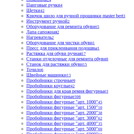
Цанговые ручки
4
Щетки
42
Крючок шило для ручной прошивки master bert
3
Инструмент ручной
2
Оборудование для ремонта обуви
65
Лапа сапожная
2
Нагреватель
2
Оборудование для чистки обуви
1
Пресс для приклеивания подошвы
1
Растяжка для обуви ручная
17
Станки отделочные для ремонта обуви
8
Станок для растяжки обуви
15
Точило
6
Швейные машинки
13
Пробойники строчные
9
Пробойники круглые
42
Пробойники для края ремня фигурные
3
Пробойники фигурные
398
Пробойники фигурные "арт. 1000"
45
Пробойники фигурные "арт. 1500"
10
Пробойники фигурные "арт. 2000"
38
Пробойники фигурные "арт. 3000"
62
Пробойники фигурные "арт. 4000"
35
Пробойники фигурные "арт. 5000"
69