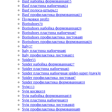
Basf набойка формованная
15
Basf пластина набоечная
24
Basf полоса-штырь
22
Basf профилактика формованная
23
Подковки profi
3
Borisshoes
70
Borisshoes набойка формованная
29
Borisshoes пластина набоечная
7
Borisshoes профилактика листовая
8
Borisshoes профилактика формованная
26
Italy
37
Italy пластина набоечная
6
Italy профилактика листовая
31
Spider
55
Spider набойка формованная
27
Spider пластина набоечная
3
Spider пластина набоечная spider-super (паук)
0
Spider профилактика листовая
7
Spider профилактика формованная
18
Svig
113
Svig косяки
18
Svig набойка формованная
18
Svig пластина набоечная
19
Svig профилактика листовая
48
Svig профилактика формованная
9