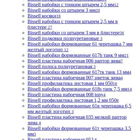
Bissell набойки с тонким штырем 2,5 мм
12
Bissell набойки со штырем 3 мм
20
Bissell косяки
18
Bissell набойки с тонким штырем 2,5 мм в
блистере
27
Bissell набойки со штырем 3 мм в блистере
36
Bissell подковки полиуретановые
3
Bissell набойки формованные 61 черепашка 7 мм
желтый логотип
12
Bissell набойки формованные 617b танк 9 мм
21
Bissell пластина набоечная 006 раптор зима
7
Bissell полоса полиуретановая
3
Bissell набойки формованные 617тк танк 13 мм
4
Bissell пластина набоечная 007 цветок зима
4
Bissell профилактика листовая 1 мм 050
16
Bissell набойки формованные 618s танк 7,5 мм
14
Bissell пластина набоечная 008 topy
4
Bissell профилактика листовая 1,2 мм 050
8
Bissell набойки формованные 61в черепашка 6,5
мм желтый логотип
3
Bissell пластина набоечная 035 мелкий раптор
зима
4
Bissell набойки формованные 61т черепашка 3.5
мм
3
Bissell пластина набоечная 052
8