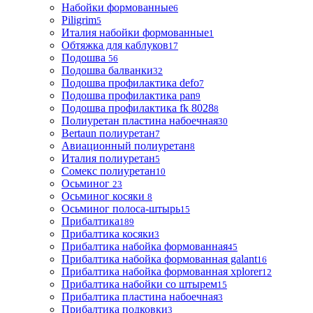
Набойки формованные
6
Piligrim
5
Италия набойки формованные
1
Обтяжка для каблуков
17
Подошва
56
Подошва балванки
32
Подошва профилактика defo
7
Подошва профилактика pan
9
Подошва профилактика fk 8028
8
Полиуретан пластина набоечная
30
Bertaun полиуретан
7
Авиационный полиуретан
8
Италия полиуретан
5
Сомекс полиуретан
10
Осьминог
23
Осьминог косяки
8
Осьминог полоса-штырь
15
Прибалтика
189
Прибалтика косяки
3
Прибалтика набойка формованная
45
Прибалтика набойка формованная galant
16
Прибалтика набойка формованная xplorer
12
Прибалтика набойки со штырем
15
Прибалтика пластина набоечная
3
Прибалтика подковки
3