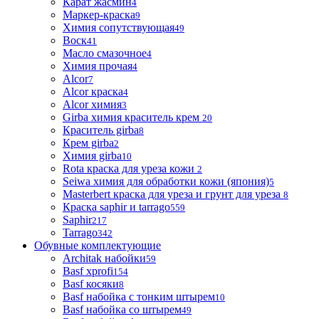
Карат жасмин
4
Маркер-краска
9
Химия сопутствующая
49
Воск
41
Масло смазочное
4
Химия прочая
4
Alcor
7
Alcor краска
4
Alcor химия
3
Girba химия краситель крем
20
Краситель girba
8
Крем girba
2
Химия girba
10
Rota краска для уреза кожи
2
Seiwa химия для обработки кожи (япония)
5
Masterbert краска для уреза и грунт для уреза
8
Краска saphir и tarrago
559
Saphir
217
Tarrago
342
Обувные комплектующие
Architak набойки
59
Basf xprofi
154
Basf косяки
8
Basf набойка с тонким штырем
10
Basf набойка со штырем
49