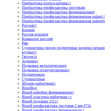
Прибалтика полоса-штырь
13
Прибалтика профилактика листовая
5
Прибалтика профилактика формованная
49
Прибалтика профилактика формованная galant
17
Прибалтика профилактика формованная xplorer
8
Россия
57
Кипив
0
Россия искож
48
Кожвалон россия
9
Рф
0
Супинаторы гвозди подпятники задники штыри
втулки
57
Гвозди
29
Задники
4
Подковки металлические
6
Подковки полиуретановые
3
Подпятники
6
Супинаторы
6
Штыри набоечные
3
Bissell
641
Bissell набойки формованные
3
Bissell пластина набоечная
13
Bissell подошва 111
23
Bissell профилактика листовая 2 мм 072
8
Bissell профилактика формованная
11