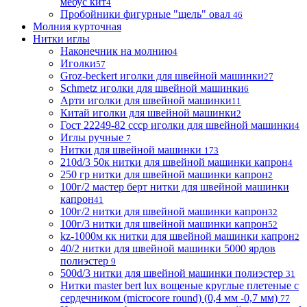
мебус кит
4
Пробойники фигурные "щель" овал
46
Молния курточная
Нитки иглы
Наконечник на молнию
4
Иголки
57
Groz-beckert иголки для швейной машинки
27
Schmetz иголки для швейной машинки
6
Арти иголки для швейной машинки
11
Китай иголки для швейной машинки
2
Гост 22249-82 ссср иголки для швейной машинки
4
Иглы ручные
7
Нитки для швейной машинки
173
210d/3 50к нитки для швейной машинки капрон
4
250 гр нитки для швейной машинки капрон
2
100г/2 мастер берт нитки для швейной машинки
капрон
41
100г/2 нитки для швейной машинки капрон
32
100г/3 нитки для швейной машинки капрон
52
kz-1000м кк нитки для швейной машинки капрон
2
40/2 нитки для швейной машинки 5000 ярдов
полиэстер
9
500d/3 нитки для швейной машинки полиэстер
31
Нитки master bert lux вощеные круглые плетеные с
сердечником (microcore round) (0,4 мм -0,7 мм)
77