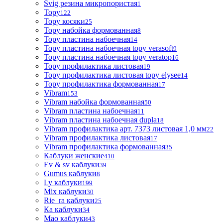
Svig резина микропористая
1
Topy
122
Topy косяки
25
Topy набойка формованная
8
Topy пластина набоечная
14
Topy пластина набоечная topy verasoft
9
Topy пластина набоечная topy veratop
16
Topy профилактика листовая
19
Topy профилактика листовая topy elysee
14
Topy профилактика формованная
17
Vibram
153
Vibram набойка формованная
50
Vibram пластина набоечная
11
Vibram пластина набоечная dupla
18
Vibram профилактика арт. 7373 листовая 1,0 мм
22
Vibram профилактика листовая
17
Vibram профилактика формованная
35
Каблуки женские
410
Ev & sv каблуки
39
Gumus каблуки
8
Ly каблуки
199
Mix каблуки
30
Rie_ra каблуки
25
Ка каблуки
34
Мао каблуки
43