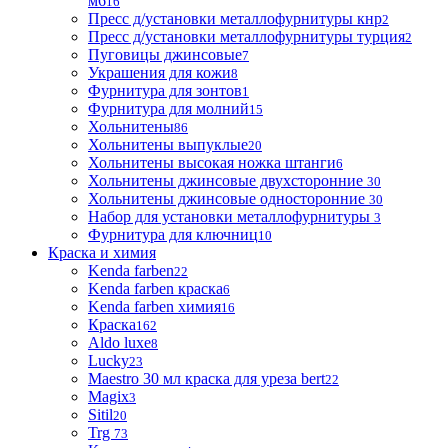
м6
16
Пресс д/установки металлофурнитуры кнр
2
Пресс д/установки металлофурнитуры турция
2
Пуговицы джинсовые
7
Украшения для кожи
8
Фурнитура для зонтов
1
Фурнитура для молний
15
Хольнитены
86
Хольнитены выпуклые
20
Хольнитены высокая ножка штанги
6
Хольнитены джинсовые двухсторонние
30
Хольнитены джинсовые односторонние
30
Набор для установки металлофурнитуры
3
Фурнитура для ключниц
10
Краска и химия
Kenda farben
22
Kenda farben краска
6
Kenda farben химия
16
Краска
162
Aldo luxe
8
Lucky
23
Maestro 30 мл краска для уреза bert
22
Magix
3
Sitil
20
Trg
73