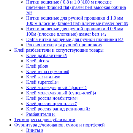
Нитки вощеные ( 0,8 и 1,0 )100 м плоские
плетеные (braided flat) master bert высокая бобина
205
Нитки вощеные для ручной прошивки d 1,0 мм
100 м плоские (braided flat) плетеные master bert
63
Нитки вощеные для ручной прошивки d 0.8 мм
100м (плоские плетеные) master bert
142
Dafna нитки вощеные для ручной прошивки
108
Россия нитки для ручной прошивки
5
Клей разбавители и сопутствующие товары
Клей разбавители
45
Клей alcor
4
Клей pilot
0
Клей renia германия
0
Клей sar италия
8
Клей supercolle
4
Клей молекулярный "форте"
2
Клей молекулярный (супер-клей)
4
Клей россия новбытхим
4
Клей россия прен пласт
7
Клей россия рапид резиновый
2
Разбавители
10
Термопрессы для сублимации
Фурнитура д/чемоданов, сумок и портфелей
Винты
8