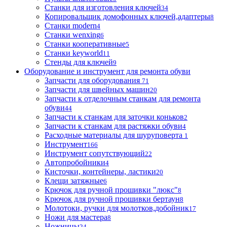
Станки для изготовления ключей
34
Копировальщик домофонных ключей,адаптеры
8
Станки modern
4
Станки wenxing
6
Станки кооперативные
5
Станки keyworld
11
Стенды для ключей
9
Оборудование и инструмент для ремонта обуви
Запчасти для оборудования
71
Запчасти для швейных машин
20
Запчасти к отделочным станкам для ремонта
обуви
44
Запчасти к станкам для заточки коньков
2
Запчасти к станкам для растяжки обуви
4
Расходные материалы для шуруповерта
1
Инструмент
166
Инструмент сопутствующий
22
Автопробойники
4
Кисточки, контейнеры, ластики
20
Клещи затяжные
6
Крючок для ручной прошивки "люкс"
8
Крючок для ручной прошивки бертаун
8
Молотоки, ручки для молотков,добойник
17
Ножи для мастера
8
Ножницы
24