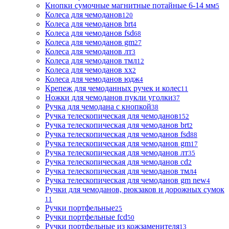
Кнопки сумочные магнитные потайные 6-14 мм
5
Колеса для чемоданов
120
Колеса для чемоданов brt
4
Колеса для чемоданов fsd
68
Колеса для чемоданов gm
27
Колеса для чемоданов лт
3
Колеса для чемоданов тмл
12
Колеса для чемоданов хх
2
Колеса для чемоданов юдж
4
Крепеж для чемоданных ручек и колес
11
Ножки для чемоданов пукли уголки
37
Ручка для чемодана с кнопкой
38
Ручка телескопическая для чемоданов
152
Ручка телескопическая для чемоданов brt
2
Ручка телескопическая для чемоданов fsd
88
Ручка телескопическая для чемоданов gm
17
Ручка телескопическая для чемоданов лт
35
Ручка телескопическая для чемоданов сd
2
Ручка телескопическая для чемоданов тмл
4
Ручка телескопическая для чемоданов gm new
4
Ручки для чемоданов, рюкзаков и дорожных сумок
11
Ручки портфельные
25
Ручки портфельные fcd
50
Ручки портфельные из кожзаменителя
13