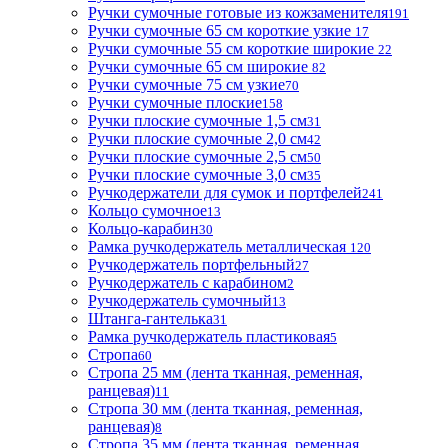
Ручки сумочные готовые из кожзаменителя
191
Ручки сумочные 65 см короткие узкие
17
Ручки сумочные 55 см короткие широкие
22
Ручки сумочные 65 см широкие
82
Ручки сумочные 75 см узкие
70
Ручки сумочные плоские
158
Ручки плоские сумочные 1,5 см
31
Ручки плоские сумочные 2,0 см
42
Ручки плоские сумочные 2,5 см
50
Ручки плоские сумочные 3,0 см
35
Ручкодержатели для сумок и портфелей
241
Кольцо сумочное
13
Кольцо-карабин
30
Рамка ручкодержатель металлическая
120
Ручкодержатель портфельный
27
Ручкодержатель с карабином
2
Ручкодержатель сумочный
13
Штанга-гантелька
31
Рамка ручкодержатель пластиковая
5
Стропа
60
Стропа 25 мм (лента тканная, ременная,
ранцевая)
11
Стропа 30 мм (лента тканная, ременная,
ранцевая)
8
Стропа 35 мм (лента тканная, ременная,