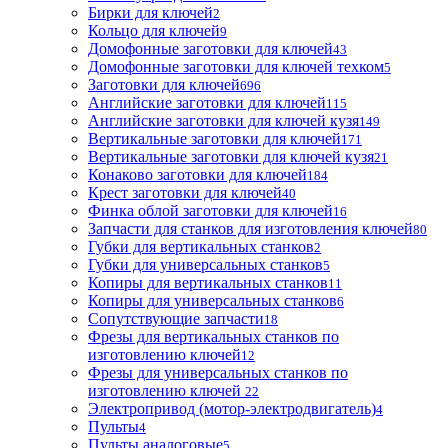
Бирки для ключей
2
Кольцо для ключей
9
Домофонные заготовки для ключей
43
Домофонные заготовки для ключей техком
5
Заготовки для ключей
696
Английские заготовки для ключей
115
Английские заготовки для ключей кузя
149
Вертикальные заготовки для ключей
171
Вертикальные заготовки для ключей кузя
21
Конаково заготовки для ключей
184
Крест заготовки для ключей
40
Финка облой заготовки для ключей
16
Запчасти для станков для изготовления ключей
80
Губки для вертикальных станков
2
Губки для универсальных станков
5
Копиры для вертикальных станков
11
Копиры для универсальных станков
6
Сопутствующие запчасти
18
Фрезы для вертикальных станков по
изготовлению ключей
12
Фрезы для универсальных станков по
изготовлению ключей
22
Электропривод (мотор-электродвигатель)
4
Пульты
4
Пульты аналоговые
5