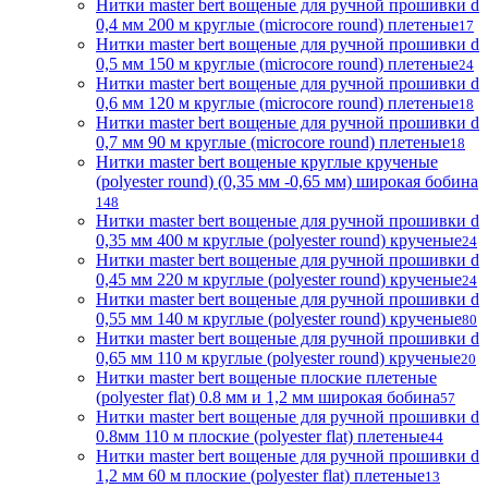
Нитки master bert вощеные для ручной прошивки d
0,4 мм 200 м круглые (microcore round) плетеные
17
Нитки master bert вощеные для ручной прошивки d
0,5 мм 150 м круглые (microcore round) плетеные
24
Нитки master bert вощеные для ручной прошивки d
0,6 мм 120 м круглые (microcore round) плетеные
18
Нитки master bert вощеные для ручной прошивки d
0,7 мм 90 м круглые (microcore round) плетеные
18
Нитки master bert вощеные круглые крученые
(polyester round) (0,35 мм -0,65 мм) широкая бобина
148
Нитки master bert вощеные для ручной прошивки d
0,35 мм 400 м круглые (polyester round) крученые
24
Нитки master bert вощеные для ручной прошивки d
0,45 мм 220 м круглые (polyester round) крученые
24
Нитки master bert вощеные для ручной прошивки d
0,55 мм 140 м круглые (polyester round) крученые
80
Нитки master bert вощеные для ручной прошивки d
0,65 мм 110 м круглые (polyester round) крученые
20
Нитки master bert вощеные плоские плетеные
(polyester flat) 0.8 мм и 1,2 мм широкая бобина
57
Нитки master bert вощеные для ручной прошивки d
0.8мм 110 м плоские (polyester flat) плетеные
44
Нитки master bert вощеные для ручной прошивки d
1,2 мм 60 м плоские (polyester flat) плетеные
13