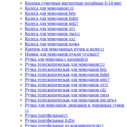
Кнопки сумочные магнитные потайные 6-14 мм
5
Колеса для чемоданов
120
Колеса для чемоданов brt
4
Колеса для чемоданов fsd
68
Колеса для чемоданов gm
27
Колеса для чемоданов лт
3
Колеса для чемоданов тмл
12
Колеса для чемоданов хх
2
Колеса для чемоданов юдж
4
Крепеж для чемоданных ручек и колес
11
Ножки для чемоданов пукли уголки
37
Ручка для чемодана с кнопкой
38
Ручка телескопическая для чемоданов
152
Ручка телескопическая для чемоданов brt
2
Ручка телескопическая для чемоданов fsd
88
Ручка телескопическая для чемоданов gm
17
Ручка телескопическая для чемоданов лт
35
Ручка телескопическая для чемоданов сd
2
Ручка телескопическая для чемоданов тмл
4
Ручка телескопическая для чемоданов gm new
4
Ручки для чемоданов, рюкзаков и дорожных сумок
11
Ручки портфельные
25
Ручки портфельные fcd
50
Ручки портфельные из кожзаменителя
13