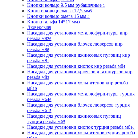
Кнопки кольцо 9,5 мм рубашечные
1
Кнопки кольцо омега 12,5 мм
5
Кнопки кольцо омега 15 мм
5
Кнопки альфа 14*17 мм
3
Люверсы
69
Насадки для установки металлофурнитуры кнр
резьба м8
26
Насадки для установки блочек люверсов кнр
резьба м8
8
Насадки для установки джинсовых пуговиц кнр
резьба м8
1
Насадки для установки кнопок кнр резьба м8
4
Насадки для установки крючков для шнурков кнр
резьба м8
3
Насадки для установки хольнитенов кнр резьба
м8
10
Насадки для установки металлофурнитуры турция
резьба м6
46
Насадки для установки блочек люверсов турция
резьба м6
15
Насадки для установки джинсовых пуговиц
турция резьба м6
5
Насадки для установки кнопок турция резьба м6
10
Насадки для установки хольнитенов турция резьба