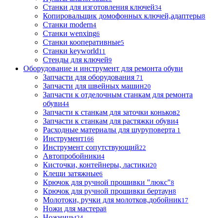
Станки для изготовления ключей
34
Копировальщик домофонных ключей,адаптеры
8
Станки modern
4
Станки wenxing
6
Станки кооперативные
5
Станки keyworld
11
Стенды для ключей
9
Оборудование и инструмент для ремонта обуви
Запчасти для оборудования
71
Запчасти для швейных машин
20
Запчасти к отделочным станкам для ремонта
обуви
44
Запчасти к станкам для заточки коньков
2
Запчасти к станкам для растяжки обуви
4
Расходные материалы для шуруповерта
1
Инструмент
166
Инструмент сопутствующий
22
Автопробойники
4
Кисточки, контейнеры, ластики
20
Клещи затяжные
6
Крючок для ручной прошивки "люкс"
8
Крючок для ручной прошивки бертаун
8
Молотоки, ручки для молотков,добойник
17
Ножи для мастера
8
Ножницы
24