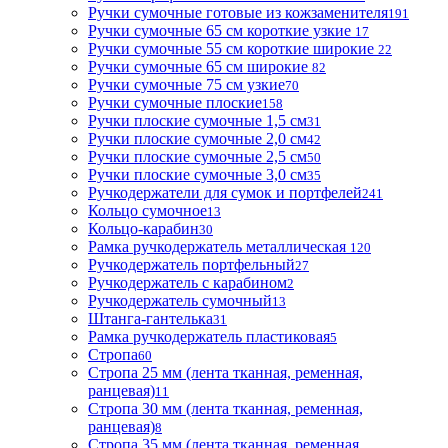
Ручки сумочные готовые из кожзаменителя
191
Ручки сумочные 65 см короткие узкие
17
Ручки сумочные 55 см короткие широкие
22
Ручки сумочные 65 см широкие
82
Ручки сумочные 75 см узкие
70
Ручки сумочные плоские
158
Ручки плоские сумочные 1,5 см
31
Ручки плоские сумочные 2,0 см
42
Ручки плоские сумочные 2,5 см
50
Ручки плоские сумочные 3,0 см
35
Ручкодержатели для сумок и портфелей
241
Кольцо сумочное
13
Кольцо-карабин
30
Рамка ручкодержатель металлическая
120
Ручкодержатель портфельный
27
Ручкодержатель с карабином
2
Ручкодержатель сумочный
13
Штанга-гантелька
31
Рамка ручкодержатель пластиковая
5
Стропа
60
Стропа 25 мм (лента тканная, ременная,
ранцевая)
11
Стропа 30 мм (лента тканная, ременная,
ранцевая)
8
Стропа 35 мм (лента тканная, ременная,