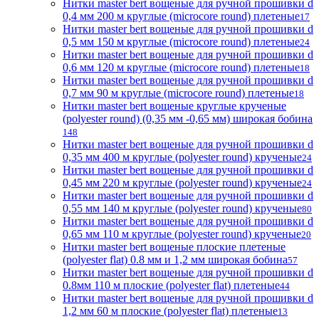
Нитки master bert вощеные для ручной прошивки d
0,4 мм 200 м круглые (microcore round) плетеные
17
Нитки master bert вощеные для ручной прошивки d
0,5 мм 150 м круглые (microcore round) плетеные
24
Нитки master bert вощеные для ручной прошивки d
0,6 мм 120 м круглые (microcore round) плетеные
18
Нитки master bert вощеные для ручной прошивки d
0,7 мм 90 м круглые (microcore round) плетеные
18
Нитки master bert вощеные круглые крученые
(polyester round) (0,35 мм -0,65 мм) широкая бобина
148
Нитки master bert вощеные для ручной прошивки d
0,35 мм 400 м круглые (polyester round) крученые
24
Нитки master bert вощеные для ручной прошивки d
0,45 мм 220 м круглые (polyester round) крученые
24
Нитки master bert вощеные для ручной прошивки d
0,55 мм 140 м круглые (polyester round) крученые
80
Нитки master bert вощеные для ручной прошивки d
0,65 мм 110 м круглые (polyester round) крученые
20
Нитки master bert вощеные плоские плетеные
(polyester flat) 0.8 мм и 1,2 мм широкая бобина
57
Нитки master bert вощеные для ручной прошивки d
0.8мм 110 м плоские (polyester flat) плетеные
44
Нитки master bert вощеные для ручной прошивки d
1,2 мм 60 м плоские (polyester flat) плетеные
13