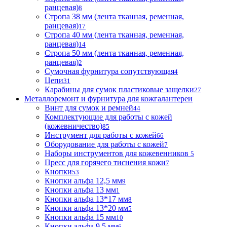
ранцевая)
8
Стропа 38 мм (лента тканная, ременная,
ранцевая)
17
Стропа 40 мм (лента тканная, ременная,
ранцевая)
14
Стропа 50 мм (лента тканная, ременная,
ранцевая)
2
Сумочная фурнитура сопутствующая
4
Цепи
31
Карабины для сумок пластиковые защелки
27
Металлоремонт и фурнитура для кожгалантереи
Винт для сумок и ремней
44
Комплектующие для работы с кожей
(кожевничество)
85
Инструмент для работы с кожей
66
Оборудование для работы с кожей
7
Наборы инструментов для кожевенников
5
Пресс для горячего тиснения кожи
7
Кнопки
53
Кнопки альфа 12,5 мм
9
Кнопки альфа 13 мм
1
Кнопки альфа 13*17 мм
8
Кнопки альфа 13*20 мм
5
Кнопки альфа 15 мм
10
Кнопки альфа 9,5 мм
6