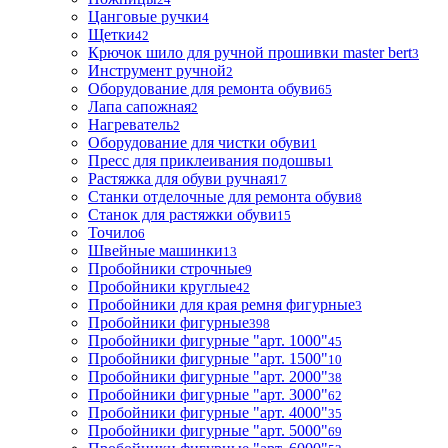
Цанговые ручки
4
Щетки
42
Крючок шило для ручной прошивки master bert
3
Инструмент ручной
2
Оборудование для ремонта обуви
65
Лапа сапожная
2
Нагреватель
2
Оборудование для чистки обуви
1
Пресс для приклеивания подошвы
1
Растяжка для обуви ручная
17
Станки отделочные для ремонта обуви
8
Станок для растяжки обуви
15
Точило
6
Швейные машинки
13
Пробойники строчные
9
Пробойники круглые
42
Пробойники для края ремня фигурные
3
Пробойники фигурные
398
Пробойники фигурные "арт. 1000"
45
Пробойники фигурные "арт. 1500"
10
Пробойники фигурные "арт. 2000"
38
Пробойники фигурные "арт. 3000"
62
Пробойники фигурные "арт. 4000"
35
Пробойники фигурные "арт. 5000"
69