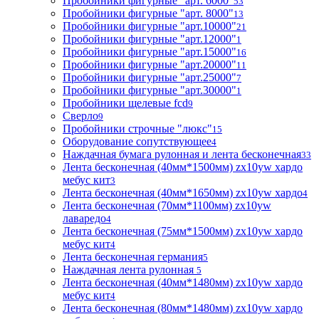
Пробойники фигурные "арт. 6000"
53
Пробойники фигурные "арт. 8000"
13
Пробойники фигурные "арт.10000"
21
Пробойники фигурные "арт.12000"
1
Пробойники фигурные "арт.15000"
16
Пробойники фигурные "арт.20000"
11
Пробойники фигурные "арт.25000"
7
Пробойники фигурные "арт.30000"
1
Пробойники щелевые fcd
9
Сверло
9
Пробойники строчные "люкс"
15
Оборудование сопутствующее
4
Наждачная бумага рулонная и лента бесконечная
33
Лента бесконечная (40мм*1500мм) zx10yw хардо
мебус кит
3
Лента бесконечная (40мм*1650мм) zx10yw хардо
4
Лента бесконечная (70мм*1100мм) zx10yw
лаваредо
4
Лента бесконечная (75мм*1500мм) zx10yw хардо
мебус кит
4
Лента бесконечная германия
5
Наждачная лента рулонная
5
Лента бесконечная (40мм*1480мм) zx10yw хардо
мебус кит
4
Лента бесконечная (80мм*1480мм) zx10yw хардо