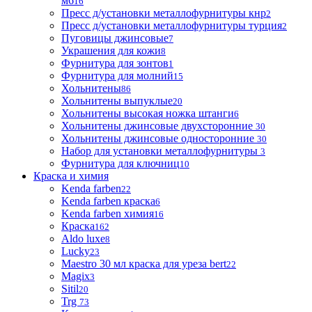
м6
16
Пресс д/установки металлофурнитуры кнр
2
Пресс д/установки металлофурнитуры турция
2
Пуговицы джинсовые
7
Украшения для кожи
8
Фурнитура для зонтов
1
Фурнитура для молний
15
Хольнитены
86
Хольнитены выпуклые
20
Хольнитены высокая ножка штанги
6
Хольнитены джинсовые двухсторонние
30
Хольнитены джинсовые односторонние
30
Набор для установки металлофурнитуры
3
Фурнитура для ключниц
10
Краска и химия
Kenda farben
22
Kenda farben краска
6
Kenda farben химия
16
Краска
162
Aldo luxe
8
Lucky
23
Maestro 30 мл краска для уреза bert
22
Magix
3
Sitil
20
Trg
73