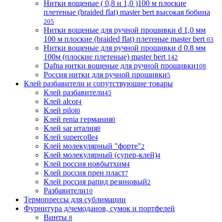
Нитки вощеные ( 0,8 и 1,0 )100 м плоские
плетеные (braided flat) master bert высокая бобина
205
Нитки вощеные для ручной прошивки d 1,0 мм
100 м плоские (braided flat) плетеные master bert
63
Нитки вощеные для ручной прошивки d 0.8 мм
100м (плоские плетеные) master bert
142
Dafna нитки вощеные для ручной прошивки
108
Россия нитки для ручной прошивки
5
Клей разбавители и сопутствующие товары
Клей разбавители
45
Клей alcor
4
Клей pilot
0
Клей renia германия
0
Клей sar италия
8
Клей supercolle
4
Клей молекулярный "форте"
2
Клей молекулярный (супер-клей)
4
Клей россия новбытхим
4
Клей россия прен пласт
7
Клей россия рапид резиновый
2
Разбавители
10
Термопрессы для сублимации
Фурнитура д/чемоданов, сумок и портфелей
Винты
8