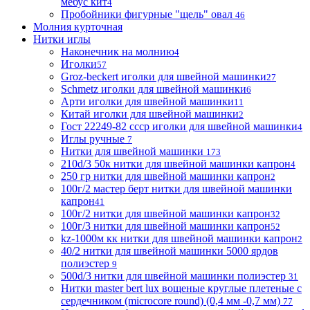
мебус кит
4
Пробойники фигурные "щель" овал
46
Молния курточная
Нитки иглы
Наконечник на молнию
4
Иголки
57
Groz-beckert иголки для швейной машинки
27
Schmetz иголки для швейной машинки
6
Арти иголки для швейной машинки
11
Китай иголки для швейной машинки
2
Гост 22249-82 ссср иголки для швейной машинки
4
Иглы ручные
7
Нитки для швейной машинки
173
210d/3 50к нитки для швейной машинки капрон
4
250 гр нитки для швейной машинки капрон
2
100г/2 мастер берт нитки для швейной машинки
капрон
41
100г/2 нитки для швейной машинки капрон
32
100г/3 нитки для швейной машинки капрон
52
kz-1000м кк нитки для швейной машинки капрон
2
40/2 нитки для швейной машинки 5000 ярдов
полиэстер
9
500d/3 нитки для швейной машинки полиэстер
31
Нитки master bert lux вощеные круглые плетеные с
сердечником (microcore round) (0,4 мм -0,7 мм)
77