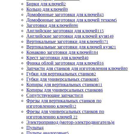
Бирки для ключей
2
Кольцо для ключей
9
Домофонные заготовки для ключей
43
Домофонные заготовки для ключей техком
5
Заготовки для ключей
696
Английские заготовки для ключей
115
Английские заготовки для ключей кузя
149
Вертикальные заготовки для ключей
171
Вертикальные заготовки для ключей кузя
21
Конаково заготовки для ключей
184
Крест заготовки для ключей
40
Финка облой заготовки для ключей
16
Запчасти для станков для изготовления ключей
80
Губки для вертикальных станков
2
Губки для универсальных станков
5
Копиры для вертикальных станков
11
Копиры для универсальных станков
6
Сопутствующие запчасти
18
Фрезы для вертикальных станков по
изготовлению ключей
12
Фрезы для универсальных станков по
изготовлению ключей
22
Электропривод (мотор-электродвигатель)
4
Пульты
4
Пульты аналоговые
5