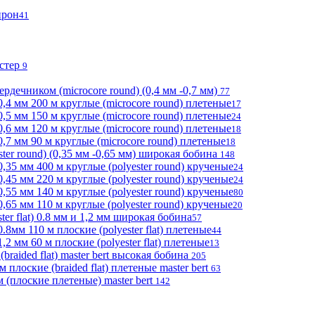
прон
41
эстер
9
ердечником (microcore round) (0,4 мм -0,7 мм)
77
,4 мм 200 м круглые (microcore round) плетеные
17
,5 мм 150 м круглые (microcore round) плетеные
24
,6 мм 120 м круглые (microcore round) плетеные
18
,7 мм 90 м круглые (microcore round) плетеные
18
ter round) (0,35 мм -0,65 мм) широкая бобина
148
,35 мм 400 м круглые (polyester round) крученые
24
,45 мм 220 м круглые (polyester round) крученые
24
,55 мм 140 м круглые (polyester round) крученые
80
65 мм 110 м круглые (polyester round) крученые
20
er flat) 0.8 мм и 1,2 мм широкая бобина
57
8мм 110 м плоские (polyester flat) плетеные
44
2 мм 60 м плоские (polyester flat) плетеные
13
braided flat) master bert высокая бобина
205
лоские (braided flat) плетеные master bert
63
(плоские плетеные) master bert
142