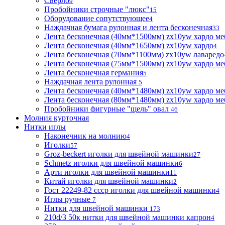
Сверло
9
Пробойники строчные "люкс"
15
Оборудование сопутствующее
4
Наждачная бумага рулонная и лента бесконечная
33
Лента бесконечная (40мм*1500мм) zx10yw хардо ме
Лента бесконечная (40мм*1650мм) zx10yw хардо
4
Лента бесконечная (70мм*1100мм) zx10yw лаваредо
Лента бесконечная (75мм*1500мм) zx10yw хардо ме
Лента бесконечная германия
5
Наждачная лента рулонная
5
Лента бесконечная (40мм*1480мм) zx10yw хардо ме
Лента бесконечная (80мм*1480мм) zx10yw хардо ме
Пробойники фигурные "щель" овал
46
Молния курточная
Нитки иглы
Наконечник на молнию
4
Иголки
57
Groz-beckert иголки для швейной машинки
27
Schmetz иголки для швейной машинки
6
Арти иголки для швейной машинки
11
Китай иголки для швейной машинки
2
Гост 22249-82 ссср иголки для швейной машинки
4
Иглы ручные
7
Нитки для швейной машинки
173
210d/3 50к нитки для швейной машинки капрон
4