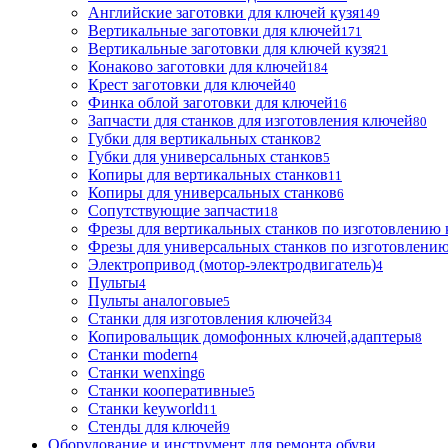
Английские заготовки для ключей кузя
149
Вертикальные заготовки для ключей
171
Вертикальные заготовки для ключей кузя
21
Конаково заготовки для ключей
184
Крест заготовки для ключей
40
Финка облой заготовки для ключей
16
Запчасти для станков для изготовления ключей
80
Губки для вертикальных станков
2
Губки для универсальных станков
5
Копиры для вертикальных станков
11
Копиры для универсальных станков
6
Сопутствующие запчасти
18
Фрезы для вертикальных станков по изготовлению
Фрезы для универсальных станков по изготовлени
Электропривод (мотор-электродвигатель)
4
Пульты
4
Пульты аналоговые
5
Станки для изготовления ключей
34
Копировальщик домофонных ключей,адаптеры
8
Станки modern
4
Станки wenxing
6
Станки кооперативные
5
Станки keyworld
11
Стенды для ключей
9
Оборудование и инструмент для ремонта обуви