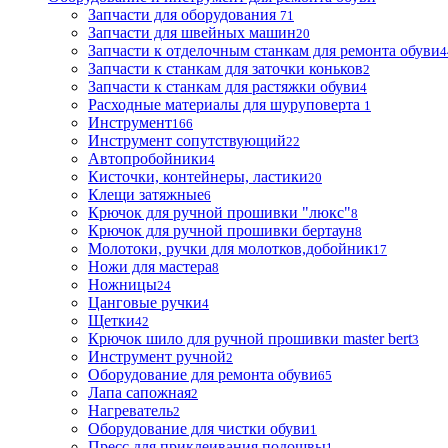
Запчасти для оборудования
71
Запчасти для швейных машин
20
Запчасти к отделочным станкам для ремонта обуви
4
Запчасти к станкам для заточки коньков
2
Запчасти к станкам для растяжки обуви
4
Расходные материалы для шуруповерта
1
Инструмент
166
Инструмент сопутствующий
22
Автопробойники
4
Кисточки, контейнеры, ластики
20
Клещи затяжные
6
Крючок для ручной прошивки "люкс"
8
Крючок для ручной прошивки бертаун
8
Молотоки, ручки для молотков,добойник
17
Ножи для мастера
8
Ножницы
24
Цанговые ручки
4
Щетки
42
Крючок шило для ручной прошивки master bert
3
Инструмент ручной
2
Оборудование для ремонта обуви
65
Лапа сапожная
2
Нагреватель
2
Оборудование для чистки обуви
1
Пресс для приклеивания подошвы
1