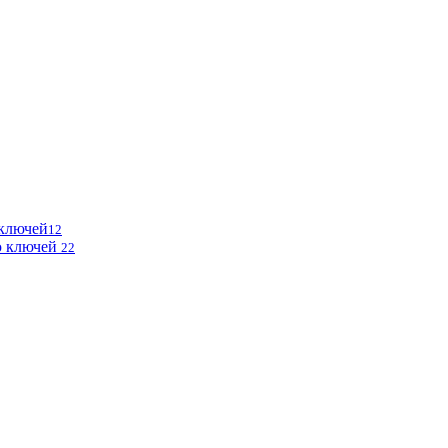
 ключей
12
ю ключей
22